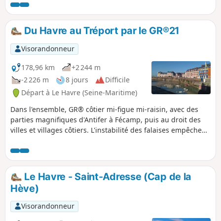
Du Havre au Tréport par le GR®21
Visorandonneur
178,96 km
+2 244 m
-2 226 m
8 jours
Difficile
Départ à Le Havre (Seine-Maritime)
Dans l'ensemble, GR® côtier mi-figue mi-raisin, avec des
parties magnifiques d'Antifer à Fécamp, puis au droit des
villes et villages côtiers. L'instabilité des falaises empêche
de les longer d'en haut sur de nombreux secteurs,
obligeant à des détours importants dans la campagne
normande rurale, faisant perdre du charme à ce GR®. J'ai
d'ailleurs préféré longé la côte au plus près du Havre à la
Le Havre - Saint-Adresse (Cap de la
pointe de la Courtine, dérogeant ainsi au tracé natif du
Hève)
GR®21, qui passe dans les terres. J'ai fait le GR®21 en 2
fois : en 1 soir et 2 jours du Havre à Fécamp en juin 2023 et
Visorandonneur
de Fécamp au Tréport en 6 jours en juin 2022.