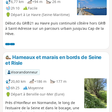
6,77 km
+94 m
-26 m
2h 10
Facile
Départ à Le Havre (Seine-Maritime)
Début du GR®21 au Havre puis continuité côtière hors GR®
à Saint-Adresse sur un parcours urbain jusqu'au Cap de la
Hève.
Hameaux et marais en bords de Seine
et Risle
Visorandonneur
20,60 km
+186 m
-177 m
6h 25
Moyenne
Départ à Berville-sur-Mer (Eure)
Près d'Honfleur en Normandie, le long de
l'estuaire de la Seine et dans le bocage, une