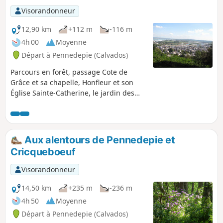
Visorandonneur
12,90 km
+112 m
-116 m
4h 00
Moyenne
Départ à Pennedepie (Calvados)
Parcours en forêt, passage Cote de
Grâce et sa chapelle, Honfleur et son
Église Sainte-Catherine, le jardin des
personnalités, promenade sur la plage
et retour dans le bois avec ses
rhododendrons.
Aux alentours de Pennedepie et
Cricqueboeuf
Visorandonneur
14,50 km
+235 m
-236 m
4h 50
Moyenne
Départ à Pennedepie (Calvados)