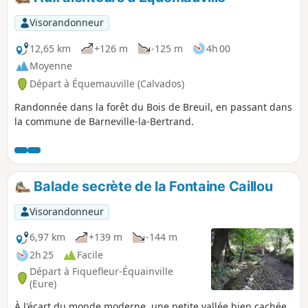
Visorandonneur
12,65 km
+126 m
-125 m
4h 00
Moyenne
Départ à Équemauville (Calvados)
Randonnée dans la forêt du Bois de Breuil, en passant dans
la commune de Barneville-la-Bertrand.
Balade secrète de la Fontaine Caillou
Visorandonneur
6,97 km
+139 m
-144 m
2h 25
Facile
Départ à Fiquefleur-Équainville
(Eure)
À l'écart du monde moderne, une petite vallée bien cachée