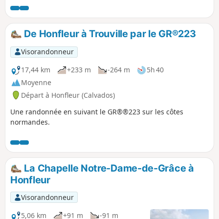
ville mal connue.
De Honfleur à Trouville par le GR®223
Visorandonneur
17,44 km
+233 m
-264 m
5h 40
Moyenne
Départ à Honfleur (Calvados)
Une randonnée en suivant le GR®®223 sur les côtes
normandes.
La Chapelle Notre-Dame-de-Grâce à
Honfleur
Visorandonneur
5,06 km
+91 m
-91 m