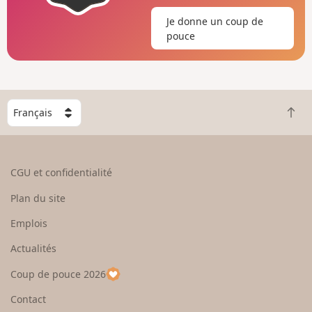
Je donne un coup de
pouce
C
R
h
e
o
t
i
o
s
CGU et confidentialité
u
i
r
s
Plan du site
e
s
n
e
Emplois
h
z
Actualités
a
u
u
n
Coup de pouce 2026
t
p
a
Contact
y