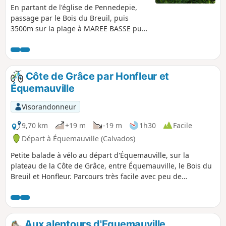
En partant de l'église de Pennedepie,
passage par le Bois du Breuil, puis
3500m sur la plage à MAREE BASSE puis
retour par la campagne
Côte de Grâce par Honfleur et
Équemauville
Visorandonneur
9,70 km
+19 m
-19 m
1h30
Facile
Départ à Équemauville (Calvados)
Petite balade à vélo au départ d'Équemauville, sur la
plateau de la Côte de Grâce, entre Équemauville, le Bois du
Breuil et Honfleur. Parcours très facile avec peu de
circulation. Très bucolique, cette balade est majoritairement
ombragée, elle est très facile et familiale (faite avec ma fille
de 9 ans).
Aux alentours d'Equemauville