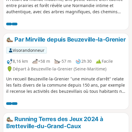
entre prairies et forêt révèle une Normandie intime et
authentique, avec des arbres magnifiques, des chemins
creux, des sources fraîches, des chaumières typiques et des
paysages vallonnés. Cet itinéraire n'est pas balisé, d'où son
nom de "balade secrète": la géolocalisation est donc
conseillée.
Par Mirville depuis Beuzeville-la-Grenier
Visorandonneur
8,16 km
+58 m
-57 m
2h 30
Facile
Départ à Beuzeville-la-Grenier (Seine-Maritime)
Un recueil Beuzeville-la-Grenier "une minute d'arrêt" relate
les faits divers de la commune depuis 150 ans, par exemple
il recense les activités des beuzevillais où tous habitants ne
déclarant aucune profession étaient considérés comme
tisseurs, il y avait un métier à tisser dans presque toutes les
maisons.
Running Terres des Jeux 2024 à
Bretteville-du-Grand-Caux