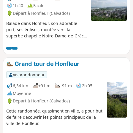
1h 40
Facile
Départ à Honfleur (Calvados)
Balade dans Honfleur, son adorable
port, ses églises, montée vers la
superbe chapelle Notre-Dame-de-Grâce,
beau point de vue sur Honfleur, Le
Havre, l'embouchure de la Seine et le
Pont de Normandie.
Grand tour de Honfleur
Visorandonneur
6,34 km
+91 m
-91 m
2h 05
Moyenne
Départ à Honfleur (Calvados)
Cette randonnée, quasiment en ville, a pour but
de faire découvrir les points principaux de la
ville de Honfleur.