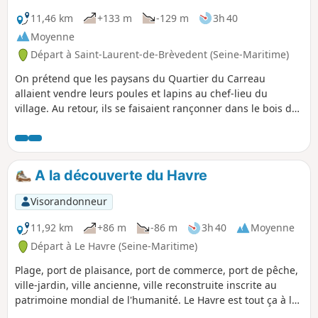
11,46 km
+133 m
-129 m
3h 40
Moyenne
Départ à Saint-Laurent-de-Brèvedent (Seine-Maritime)
On prétend que les paysans du Quartier du Carreau
allaient vendre leurs poules et lapins au chef-lieu du
village. Au retour, ils se faisaient rançonner dans le bois de
la côte que l'on appelle aujourd'hui de la "Briganderie".
A la découverte du Havre
Visorandonneur
11,92 km
+86 m
-86 m
3h 40
Moyenne
Départ à Le Havre (Seine-Maritime)
Plage, port de plaisance, port de commerce, port de pêche,
ville-jardin, ville ancienne, ville reconstruite inscrite au
patrimoine mondial de l'humanité. Le Havre est tout ça à la
fois. 12km pour découvrir les lieux incontournables de cette