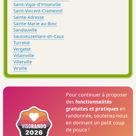
Saint-Vigor-d'Ymonville
Saint-Vincent-Cramesnil
Sainte-Adresse
Sainte-Marie-au-Bosc
Sandouville
Sausseuzemare-en-Caux
Turretot
Vergetot
Villainville
Villerville
Virville
Pour continuer à proposer
des
fonctionnalités
gratuites et pratiques
en
randonnée, soutenez-nous
en donnant un petit coup
de pouce !