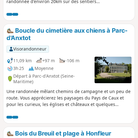
randonnée d'environ 20km sur des sentiers
aux panoramas majestueux.
Boucle du cimetière aux chiens à Parc-
d'Anxtot
Visorandonneur
11,09 km
+97 m
-106 m
3h 25
Moyenne
Départ à Parc-d'Anxtot (Seine-
Maritime)
Une randonnée mêlant chemins de campagne et un peu de
route. Vous apprécierez les paysages du Pays de Caux et
pour les curieux, les églises et châteaux et quelques
maisons typiques de la région. Pour les gourmands, vous
pourrez faire une halte au bar de Gommerville... et enfin,
curiosité atypique de ce parcours : le cimetière aux chiens.
Bois du Breuil et plage à Honfleur