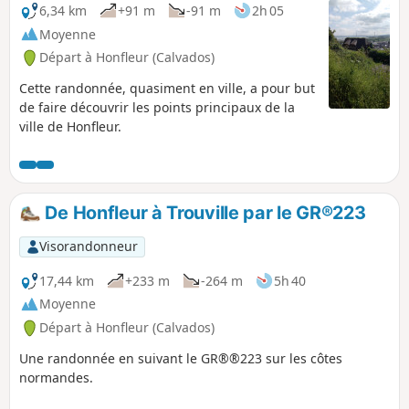
6,34 km
+91 m
-91 m
2h 05
Moyenne
Départ à Honfleur (Calvados)
Cette randonnée, quasiment en ville, a pour but
de faire découvrir les points principaux de la
ville de Honfleur.
De Honfleur à Trouville par le GR®223
Visorandonneur
17,44 km
+233 m
-264 m
5h 40
Moyenne
Départ à Honfleur (Calvados)
Une randonnée en suivant le GR®®223 sur les côtes
normandes.