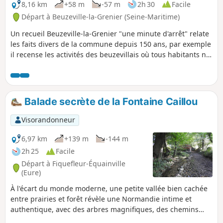
en Normandie qui invite à la
8,16 km
+58 m
-57 m
2h 30
Facile
promenade, particulièrement au
Départ à Beuzeville-la-Grenier (Seine-Maritime)
printemps lorsque les pommiers sont
Un recueil Beuzeville-la-Grenier "une minute d'arrêt" relate
en fleurs.
les faits divers de la commune depuis 150 ans, par exemple
il recense les activités des beuzevillais où tous habitants ne
déclarant aucune profession étaient considérés comme
tisseurs, il y avait un métier à tisser dans presque toutes les
maisons.
Balade secrète de la Fontaine Caillou
Visorandonneur
6,97 km
+139 m
-144 m
2h 25
Facile
Départ à Fiquefleur-Équainville
(Eure)
À l'écart du monde moderne, une petite vallée bien cachée
entre prairies et forêt révèle une Normandie intime et
authentique, avec des arbres magnifiques, des chemins
creux, des sources fraîches, des chaumières typiques et des