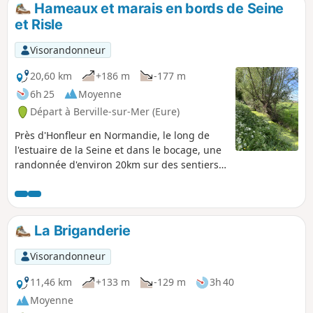
Hameaux et marais en bords de Seine
p
et Risle
Visorandonneur
20,60 km
+186 m
-177 m
6h 25
Moyenne
Départ à Berville-sur-Mer (Eure)
Près d'Honfleur en Normandie, le long de
l'estuaire de la Seine et dans le bocage, une
randonnée d'environ 20km sur des sentiers
aux panoramas majestueux.
La Briganderie
Visorandonneur
11,46 km
+133 m
-129 m
3h 40
Moyenne