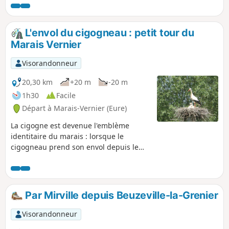
pourrez faire une halte au bar de Gommerville... et enfin,
curiosité atypique de ce parcours : le cimetière aux chiens.
L'envol du cigogneau : petit tour du
Marais Vernier
Visorandonneur
20,30 km
+20 m
-20 m
1h30
Facile
Départ à Marais-Vernier (Eure)
La cigogne est devenue l'emblème
identitaire du marais : lorsque le
cigogneau prend son envol depuis le
nid familial, il découvre cette nature
préservée en faisant le tour de cette
ancienne boucle de la Seine niché dans
un vaste amphithéâtre de verdure. Avec
Par Mirville depuis Beuzeville-la-Grenier
ses prairies humides à perte de vue et
ses jolies chaumières, le Marais Vernier
Visorandonneur
offre un paysage de caractère unique