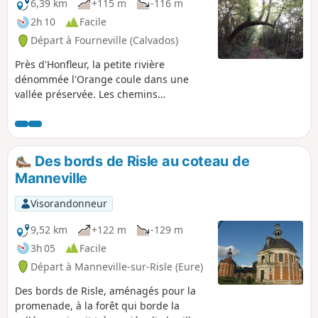
6,39 km
+115 m
-116 m
2h 10
Facile
Départ à Fourneville (Calvados)
Près d'Honfleur, la petite rivière
dénommée l'Orange coule dans une
vallée préservée. Les chemins
parcourent un paysage de prairies
closes de haies avec de belles maisons à
colombage, un vrai concentré de
Normandie.
Des bords de Risle au coteau de
Manneville
Visorandonneur
9,52 km
+122 m
-129 m
3h 05
Facile
Départ à Manneville-sur-Risle (Eure)
Des bords de Risle, aménagés pour la
promenade, à la forêt qui borde la