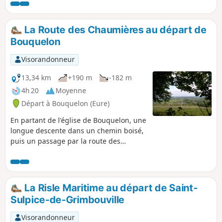
La Route des Chaumières au départ de
Bouquelon
Visorandonneur
13,34 km
+190 m
-182 m
4h 20
Moyenne
Départ à Bouquelon (Eure)
En partant de l'église de Bouquelon, une
longue descente dans un chemin boisé,
puis un passage par la route des
chaumières, le long du Marais Vernier,
pour revenir enfin par le Bois du Plessis.
La Risle Maritime au départ de Saint-
Sulpice-de-Grimbouville
Visorandonneur