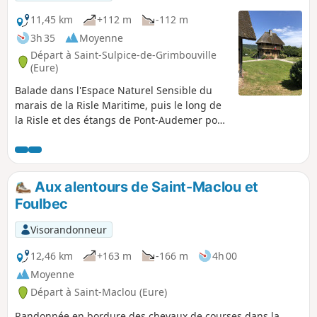
11,45 km
+112 m
-112 m
3h 35
Moyenne
Départ à Saint-Sulpice-de-Grimbouville
(Eure)
Balade dans l'Espace Naturel Sensible du
marais de la Risle Maritime, puis le long de
la Risle et des étangs de Pont-Audemer pour
finir avec un peu de relief dans le Bois
d'Aubigny, où se cachent des hêtres
majestueux. Ornithologues amateurs, vous
pourrez observer et surtout écouter un bon
Aux alentours de Saint-Maclou et
nombre d'oiseaux allant du petit passereau
Foulbec
à la majestueuse cigogne. Les vaches
Aubrac aux cornes démesurées paissent
Visorandonneur
tranquillement dans le marais toute l'année,
vous pourrez les apercevoir de loin.
12,46 km
+163 m
-166 m
4h 00
Randonnée proposée par l'office du tourisme
Moyenne
de Honfleur Terre d'Estuaire https://www.ot-
Départ à Saint-Maclou (Eure)
honfleur.fr/
Randonnée en bordure des chevaux de courses dans la