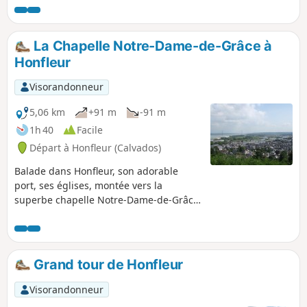
paysages vallonnés. Cet itinéraire n'est pas balisé, d'où son
nom de "balade secrète": la géolocalisation est donc
conseillée.
La Chapelle Notre-Dame-de-Grâce à
Honfleur
Visorandonneur
5,06 km
+91 m
-91 m
1h 40
Facile
Départ à Honfleur (Calvados)
Balade dans Honfleur, son adorable
port, ses églises, montée vers la
superbe chapelle Notre-Dame-de-Grâce,
beau point de vue sur Honfleur, Le
Havre, l'embouchure de la Seine et le
Pont de Normandie.
Grand tour de Honfleur
Visorandonneur