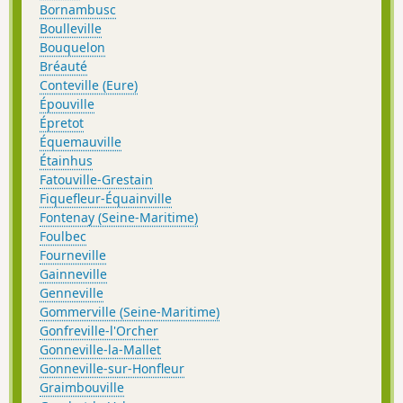
Bornambusc
Boulleville
Bouquelon
Bréauté
Conteville (Eure)
Épouville
Épretot
Équemauville
Étainhus
Fatouville-Grestain
Fiquefleur-Équainville
Fontenay (Seine-Maritime)
Foulbec
Fourneville
Gainneville
Genneville
Gommerville (Seine-Maritime)
Gonfreville-l'Orcher
Gonneville-la-Mallet
Gonneville-sur-Honfleur
Graimbouville