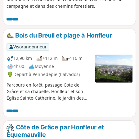
campagne et dans des chemins forestiers.
Bois du Breuil et plage à Honfleur
Visorandonneur
12,90 km
+112 m
-116 m
4h 00
Moyenne
Départ à Pennedepie (Calvados)
Parcours en forêt, passage Cote de
Grâce et sa chapelle, Honfleur et son
Église Sainte-Catherine, le jardin des
personnalités, promenade sur la plage
et retour dans le bois avec ses
rhododendrons.
Côte de Grâce par Honfleur et
Équemauville