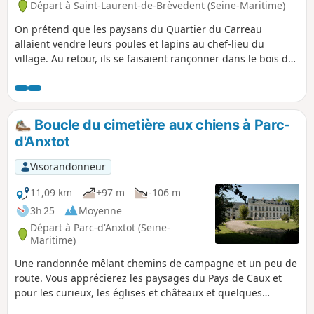
Départ à Saint-Laurent-de-Brèvedent (Seine-Maritime)
On prétend que les paysans du Quartier du Carreau
allaient vendre leurs poules et lapins au chef-lieu du
village. Au retour, ils se faisaient rançonner dans le bois de
la côte que l'on appelle aujourd'hui de la "Briganderie".
Boucle du cimetière aux chiens à Parc-
d'Anxtot
Visorandonneur
11,09 km
+97 m
-106 m
3h 25
Moyenne
Départ à Parc-d'Anxtot (Seine-
Maritime)
Une randonnée mêlant chemins de campagne et un peu de
route. Vous apprécierez les paysages du Pays de Caux et
pour les curieux, les églises et châteaux et quelques
maisons typiques de la région. Pour les gourmands, vous