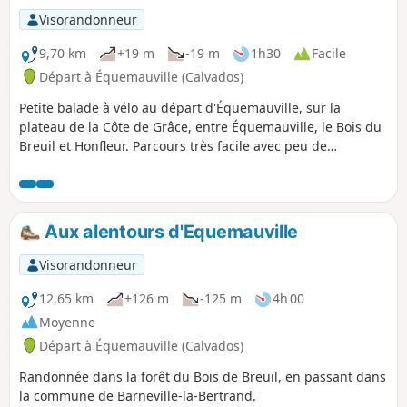
Visorandonneur
9,70 km
+19 m
-19 m
1h30
Facile
Départ à Équemauville (Calvados)
Petite balade à vélo au départ d'Équemauville, sur la
plateau de la Côte de Grâce, entre Équemauville, le Bois du
Breuil et Honfleur. Parcours très facile avec peu de
circulation. Très bucolique, cette balade est majoritairement
ombragée, elle est très facile et familiale (faite avec ma fille
de 9 ans).
Aux alentours d'Equemauville
Visorandonneur
12,65 km
+126 m
-125 m
4h 00
Moyenne
Départ à Équemauville (Calvados)
Randonnée dans la forêt du Bois de Breuil, en passant dans
la commune de Barneville-la-Bertrand.