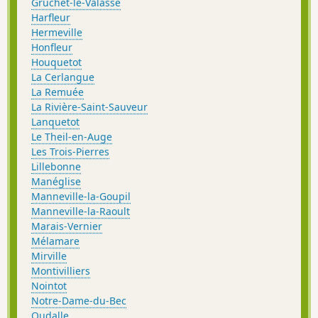
Gruchet-le-Valasse
Harfleur
Hermeville
Honfleur
Houquetot
La Cerlangue
La Remuée
La Rivière-Saint-Sauveur
Lanquetot
Le Theil-en-Auge
Les Trois-Pierres
Lillebonne
Manéglise
Manneville-la-Goupil
Manneville-la-Raoult
Marais-Vernier
Mélamare
Mirville
Montivilliers
Nointot
Notre-Dame-du-Bec
Oudalle