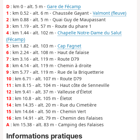
D
: km 0 - alt. 5 m -
Gare de Fécamp
1
: km 0.52 - alt. 6 m - Chaussée Gayant -
Valmont (fleuve)
2
: km 0.88 - alt. 5 m - Quai Guy de Maupassant
3
: km 1.19 - alt. 57 m - Route du phare 1
4
: km 1.44 - alt. 102 m -
Chapelle Notre-Dame du Salut
(Fécamp)
5
: km 1.82 - alt. 103 m -
Cap Fagnet
6
: km 2.24 - alt. 108 m - Haut de falaise
7
: km 3.16 - alt. 119 m - Route D79
8
: km 4.14 - alt. 119 m - Chemin à droite
9
: km 5.77 - alt. 119 m - Rue de la Briquetterie
10
: km 6.71 - alt. 107 m - Route D79
11
: km 8.15 - alt. 104 m - Haut côte de Senneville
12
: km 9.41 - alt. 37 m - Valleuse d'Életot
13
: km 10.8 - alt. 105 m - Életot
14
: km 14.35 - alt. 20 m - Rue du Cimetière
15
: km 14.64 - alt. 50 m - Chemin Vert
16
: km 14.91 - alt. 79 m - Chemin des Falaises
A
: km 15.38 - alt. 83 m - Camping des Falaises
Informations pratiques