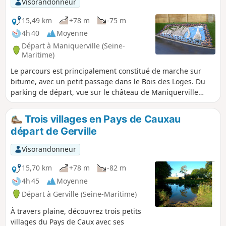
Visorandonneur
15,49 km
+78 m
-75 m
4h 40
Moyenne
Départ à Maniquerville (Seine-
Maritime)
Le parcours est principalement constitué de marche sur
bitume, avec un petit passage dans le Bois des Loges. Du
parking de départ, vue sur le château de Maniquerville
(devenu hôtel). Au début du circuit, visite de la petite et pas
moins sympathique, Église Saint-Martin de Maniquerville. À
Trois villages en Pays de Cauxau
Gerville, l'Église Saint-Michel est fermée et ne peut être
départ de Gerville
visitée. L'Église Notre-Dame, aux Loges, mérite aussi d'être
visitée, ainsi que l'ancienne gare "Les Loges/Vaucottes-sur-
Visorandonneur
Mer", qui abrite de vieux wagons et locomotives.
15,70 km
+78 m
-82 m
4h 45
Moyenne
Départ à Gerville (Seine-Maritime)
À travers plaine, découvrez trois petits
villages du Pays de Caux avec ses