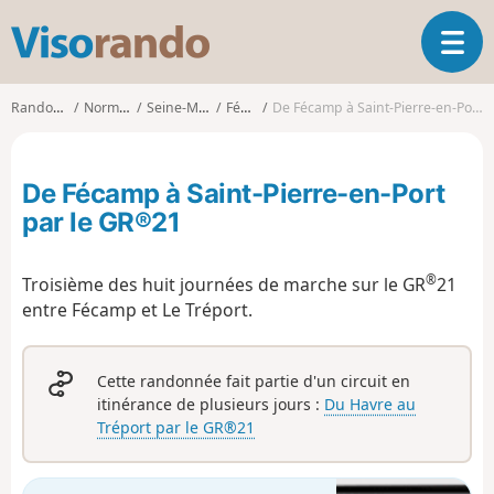
V
O
i
u
s
v
o
Randonnées
Normandie
Seine-Maritime
Fécamp
De Fécamp à Saint-Pierre-en-Port par le GR®21
r
r
i
a
r
n
De Fécamp à Saint-Pierre-en-Port
l
d
a
par le GR®21
o
n
a
®
Troisième des huit journées de marche sur le GR
21
v
i
entre Fécamp et Le Tréport.
g
a
t
Cette randonnée fait partie d'un circuit en
i
itinérance de plusieurs jours :
Du Havre au
o
Tréport par le GR®21
n