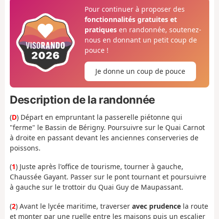
Pour continuer à proposer des
fonctionnalités gratuites et
pratiques
en randonnée, soutenez-
nous en donnant un petit coup de
pouce !
Je donne un coup de pouce
Description de la randonnée
(
D
) Départ en empruntant la passerelle piétonne qui
"ferme" le Bassin de Bérigny. Poursuivre sur le Quai Carnot
à droite en passant devant les anciennes conserveries de
poissons.
(
1
) Juste après l'office de tourisme, tourner à gauche,
Chaussée Gayant. Passer sur le pont tournant et poursuivre
à gauche sur le trottoir du Quai Guy de Maupassant.
(
2
) Avant le lycée maritime, traverser
avec prudence
la route
et monter par une ruelle entre les maisons puis un escalier