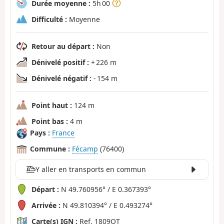
Durée moyenne :
5h 00
Difficulté :
Moyenne
Retour au départ :
Non
Dénivelé positif :
+ 226 m
Dénivelé négatif :
- 154 m
Point haut :
124 m
Point bas :
4 m
Pays :
France
Commune :
Fécamp
(76400)
Y aller en transports en commun
Départ :
N 49.760956° / E 0.367393°
Arrivée :
N 49.810394° / E 0.493274°
Carte(s) IGN :
Ref. 1809OT