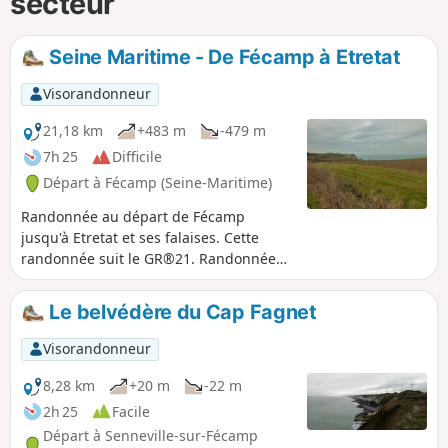
secteur
Seine Maritime - De Fécamp à Etretat
Visorandonneur
21,18 km
+483 m
-479 m
7h 25
Difficile
Départ à Fécamp (Seine-Maritime)
Randonnée au départ de Fécamp
jusqu'à Etretat et ses falaises. Cette
randonnée suit le GR®21. Randonnée
facile dans son ensemble, elle se
déroule sur du plat pour la très grande
Le belvédère du Cap Fagnet
majorité du parcours et traverse de
nombreux champs, le marquage n'est
Visorandonneur
donc pas forcément indiqué mais il
suffit de bien se repérer et de suivre le
8,28 km
+20 m
-22 m
marquage rouge et blanc. Le dénivelé
2h 25
Facile
est tout de même important dû aux
Départ à Senneville-sur-Fécamp
"valleuses" ces accès naturels à la mer