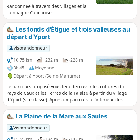
Randonnée à travers des villages et la
campagne Cauchoise.
Les fonds d'Étigue et trois valleuses au
départ d'Yport
Visorandonneur
10,75 km
+232 m
-228 m
3h 45
Moyenne
Départ à Yport (Seine-Maritime)
Le parcours proposé vous fera découvrir les cultures du
Pays de Caux et les Terres de la Falaise à partir du village
d'Yport (site classé). Après un parcours à l'intérieur des
terres, retour vers Yport non loin des falaises à partir de la
valleuse de Vattetot par le GR® 21.
La Plaine de la Mare aux Saules
Visorandonneur
11,55 km
+134 m
-143 m