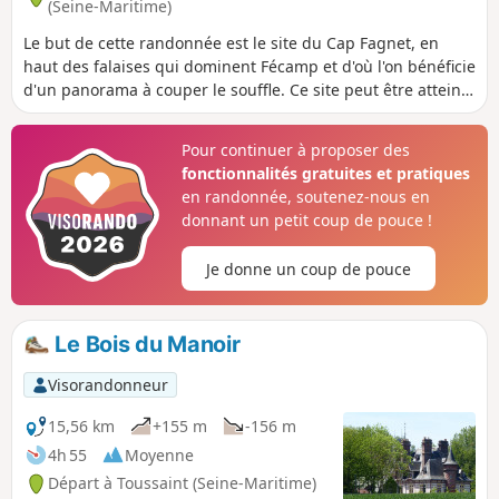
(Seine-Maritime)
dans ce paysage de falaise.
Le but de cette randonnée est le site du Cap Fagnet, en
haut des falaises qui dominent Fécamp et d'où l'on bénéficie
d'un panorama à couper le souffle. Ce site peut être atteint
après un parcours campagnard qui comporte des portions
goudronnées, tel que décrit ici. Il peut être également
Pour continuer à proposer des
parcouru par une très courte boucle (1 km), également
fonctionnalités gratuites et pratiques
décrite en tant que variante. (Attention) Suite à des
en randonnée, soutenez-nous en
éboulements l'accès au belvédère est interdit (cf. message
donnant un petit coup de pouce !
posté le 08/05/2023).
Je donne un coup de pouce
Le Bois du Manoir
Visorandonneur
15,56 km
+155 m
-156 m
4h 55
Moyenne
Départ à Toussaint (Seine-Maritime)