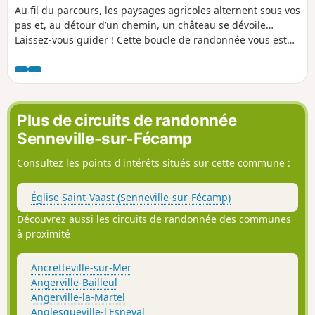
Au fil du parcours, les paysages agricoles alternent sous vos
pas et, au détour d’un chemin, un château se dévoile…
Laissez-vous guider ! Cette boucle de randonnée vous est
proposée par Fécamp Caux Littoral Agglo et Fécamp
Tourisme : elle est balisée, entretenue et inscrite au PDESI
(Plan Départemental des Espaces, Sites et Itinéraires) afin
de vous assurer qualité et sécurité tout au long du
parcours.
Plus de circuits de randonnée
Senneville-sur-Fécamp
Consultez les points d'intérêts situés sur cette commune :
Église Saint-Vaast (Senneville-sur-Fécamp)
Découvrez aussi les circuits de randonnée des communes
à proximité
Ancretteville-sur-Mer
Angerville-Bailleul
Angerville-la-Martel
Anglesqueville-l'Esneval