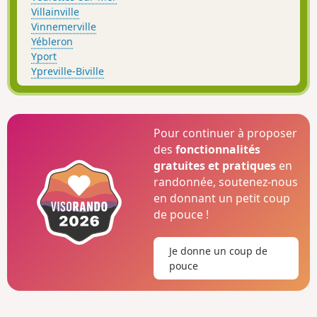
Villainville
Vinnemerville
Yébleron
Yport
Ypreville-Biville
Pour continuer à proposer
des
fonctionnalités
gratuites et pratiques
en
randonnée, soutenez-nous
en donnant un petit coup
de pouce !
Je donne un coup de
pouce