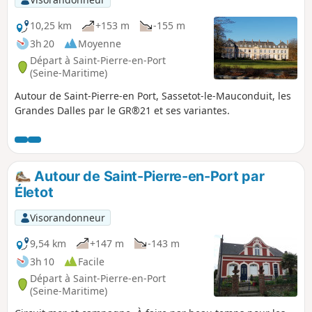
10,25 km
+153 m
-155 m
3h 20
Moyenne
Départ à Saint-Pierre-en-Port
(Seine-Maritime)
Autour de Saint-Pierre-en Port, Sassetot-le-Mauconduit, les
Grandes Dalles par le GR®21 et ses variantes.
Autour de Saint-Pierre-en-Port par
Életot
Visorandonneur
9,54 km
+147 m
-143 m
3h 10
Facile
Départ à Saint-Pierre-en-Port
(Seine-Maritime)