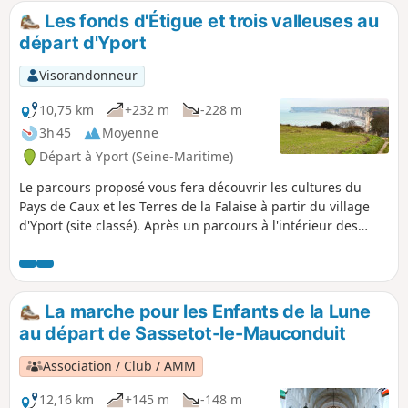
Les fonds d'Étigue et trois valleuses au
départ d'Yport
Visorandonneur
10,75 km
+232 m
-228 m
3h 45
Moyenne
Départ à Yport (Seine-Maritime)
Le parcours proposé vous fera découvrir les cultures du
Pays de Caux et les Terres de la Falaise à partir du village
d'Yport (site classé). Après un parcours à l'intérieur des
terres, retour vers Yport non loin des falaises à partir de la
valleuse de Vattetot par le GR® 21.
La marche pour les Enfants de la Lune
au départ de Sassetot-le-Mauconduit
Association / Club / AMM
12,16 km
+145 m
-148 m