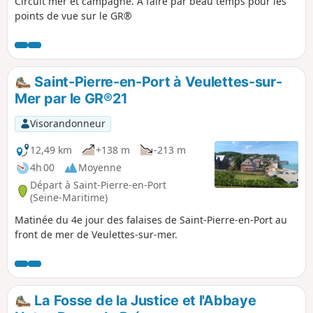
Circuit mer et campagne. À faire par beau temps pour les
points de vue sur le GR®
Saint-Pierre-en-Port à Veulettes-sur-
Mer par le GR®21
Visorandonneur
12,49 km
+138 m
-213 m
4h 00
Moyenne
Départ à Saint-Pierre-en-Port
(Seine-Maritime)
Matinée du 4e jour des falaises de Saint-Pierre-en-Port au
front de mer de Veulettes-sur-mer.
La Fosse de la Justice et l'Abbaye