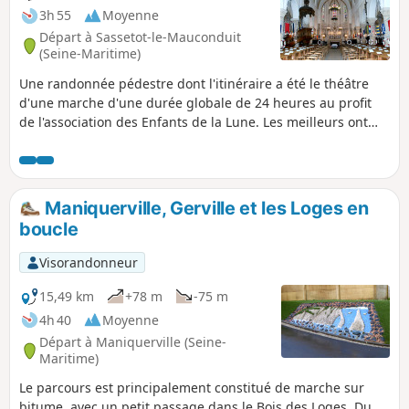
3h 55
Moyenne
Départ à Sassetot-le-Mauconduit
(Seine-Maritime)
Une randonnée pédestre dont l'itinéraire a été le théâtre
d'une marche d'une durée globale de 24 heures au profit
de l'association des Enfants de la Lune. Les meilleurs ont
accompli plus de 100km.
Maniquerville, Gerville et les Loges en
boucle
Visorandonneur
15,49 km
+78 m
-75 m
4h 40
Moyenne
Départ à Maniquerville (Seine-
Maritime)
Le parcours est principalement constitué de marche sur
bitume, avec un petit passage dans le Bois des Loges. Du