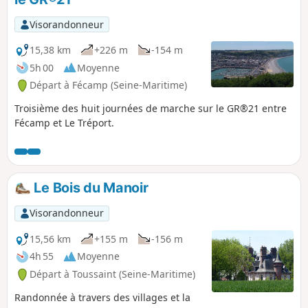
Visorandonneur
15,38 km
+226 m
-154 m
5h 00
Moyenne
Départ à Fécamp (Seine-Maritime)
Troisième des huit journées de marche sur le GR®21 entre
Fécamp et Le Tréport.
Le Bois du Manoir
Visorandonneur
15,56 km
+155 m
-156 m
4h 55
Moyenne
Départ à Toussaint (Seine-Maritime)
Randonnée à travers des villages et la