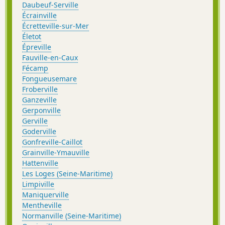
Daubeuf-Serville
Écrainville
Écretteville-sur-Mer
Életot
Épreville
Fauville-en-Caux
Fécamp
Fongueusemare
Froberville
Ganzeville
Gerponville
Gerville
Goderville
Gonfreville-Caillot
Grainville-Ymauville
Hattenville
Les Loges (Seine-Maritime)
Limpiville
Maniquerville
Mentheville
Normanville (Seine-Maritime)