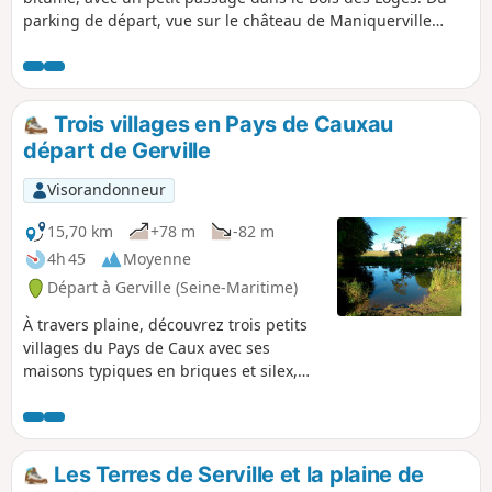
parking de départ, vue sur le château de Maniquerville
(devenu hôtel). Au début du circuit, visite de la petite et pas
moins sympathique, Église Saint-Martin de Maniquerville. À
Gerville, l'Église Saint-Michel est fermée et ne peut être
visitée. L'Église Notre-Dame, aux Loges, mérite aussi d'être
Trois villages en Pays de Cauxau
visitée, ainsi que l'ancienne gare "Les Loges/Vaucottes-sur-
départ de Gerville
Mer", qui abrite de vieux wagons et locomotives.
Visorandonneur
15,70 km
+78 m
-82 m
4h 45
Moyenne
Départ à Gerville (Seine-Maritime)
À travers plaine, découvrez trois petits
villages du Pays de Caux avec ses
maisons typiques en briques et silex,
clos masure et exploitations agricoles.
Les Terres de Serville et la plaine de