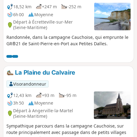
marquage rouge et blanc. Le dénivelé
est tout de même important dû aux
18,52 km
+247 m
-252 m
"valleuses" ces accès naturels à la mer
6h 00
Moyenne
dans ce paysage de falaise.
Départ à Écretteville-sur-Mer
(Seine-Maritime)
Randonnée, dans la campagne Cauchoise, qui emprunte le
GR®21 de Saint-Pierre-en-Port aux Petites Dalles.
La Plaine du Calvaire
Visorandonneur
12,43 km
+93 m
-95 m
3h 50
Moyenne
Départ à Angerville-la-Martel
(Seine-Maritime)
Sympathique parcours dans la campagne Cauchoise, sur
route principalement avec passage dans de petits villages