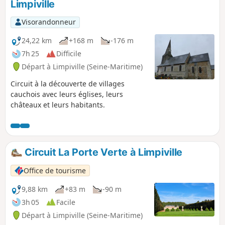
Limpiville
Visorandonneur
24,22 km
+168 m
-176 m
7h 25
Difficile
Départ à Limpiville (Seine-Maritime)
Circuit à la découverte de villages
cauchois avec leurs églises, leurs
châteaux et leurs habitants.
Circuit La Porte Verte à Limpiville
Office de tourisme
9,88 km
+83 m
-90 m
3h 05
Facile
Départ à Limpiville (Seine-Maritime)