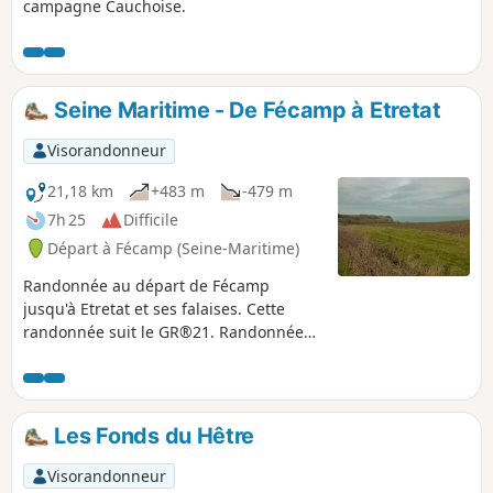
campagne Cauchoise.
Seine Maritime - De Fécamp à Etretat
Visorandonneur
21,18 km
+483 m
-479 m
7h 25
Difficile
Départ à Fécamp (Seine-Maritime)
Randonnée au départ de Fécamp
jusqu'à Etretat et ses falaises. Cette
randonnée suit le GR®21. Randonnée
facile dans son ensemble, elle se
déroule sur du plat pour la très grande
majorité du parcours et traverse de
nombreux champs, le marquage n'est
Les Fonds du Hêtre
donc pas forcément indiqué mais il
suffit de bien se repérer et de suivre le
Visorandonneur