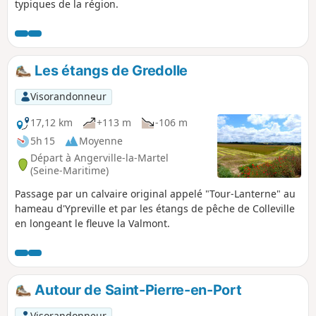
typiques de la région.
Les étangs de Gredolle
Visorandonneur
17,12 km
+113 m
-106 m
5h 15
Moyenne
Départ à Angerville-la-Martel
(Seine-Maritime)
Passage par un calvaire original appelé "Tour-Lanterne" au
hameau d'Ypreville et par les étangs de pêche de Colleville
en longeant le fleuve la Valmont.
Autour de Saint-Pierre-en-Port
Visorandonneur