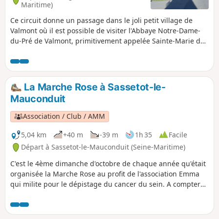
Maritime)
Ce circuit donne un passage dans le joli petit village de
Valmont où il est possible de visiter l'Abbaye Notre-Dame-
du-Pré de Valmont, primitivement appelée Sainte-Marie de
Valmont qui est une abbaye bénédictine.
La Marche Rose à Sassetot-le-
Mauconduit
Association / Club / AMM
5,04 km
+40 m
-39 m
1h 35
Facile
Départ à Sassetot-le-Mauconduit (Seine-Maritime)
C'est le 4ème dimanche d'octobre de chaque année qu'était
organisée la Marche Rose au profit de l'association Emma
qui milite pour le dépistage du cancer du sein. A compter
de 2018, un nouveau tracé emprunte les rues du village et
offre ainsi une ouverture à toutes et à tous, ce nouveau
tracé mettait également fin à l'organisation annuelle.