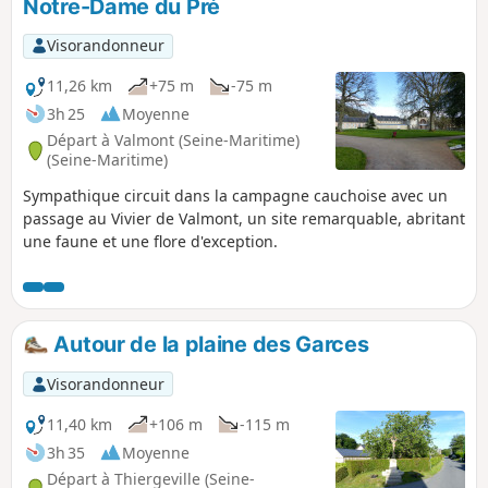
Notre-Dame du Pré
Visorandonneur
11,26 km
+75 m
-75 m
3h 25
Moyenne
Départ à Valmont (Seine-Maritime)
(Seine-Maritime)
Sympathique circuit dans la campagne cauchoise avec un
passage au Vivier de Valmont, un site remarquable, abritant
une faune et une flore d'exception.
Autour de la plaine des Garces
Visorandonneur
11,40 km
+106 m
-115 m
3h 35
Moyenne
Départ à Thiergeville (Seine-