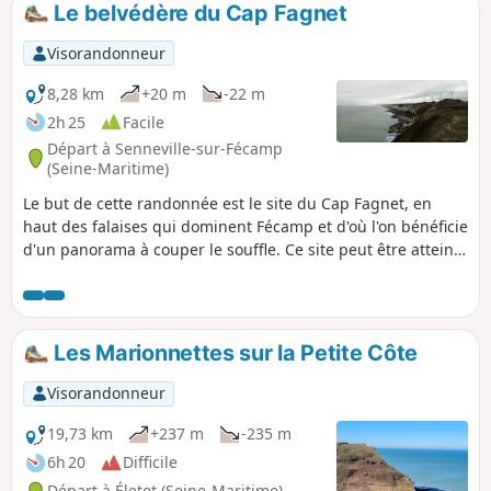
Le belvédère du Cap Fagnet
p
Visorandonneur
8,28 km
+20 m
-22 m
2h 25
Facile
Départ à Senneville-sur-Fécamp
(Seine-Maritime)
Le but de cette randonnée est le site du Cap Fagnet, en
haut des falaises qui dominent Fécamp et d'où l'on bénéficie
d'un panorama à couper le souffle. Ce site peut être atteint
après un parcours campagnard qui comporte des portions
goudronnées, tel que décrit ici. Il peut être également
parcouru par une très courte boucle (1 km), également
décrite en tant que variante. (Attention) Suite à des
Les Marionnettes sur la Petite Côte
éboulements l'accès au belvédère est interdit (cf. message
posté le 08/05/2023).
Visorandonneur
19,73 km
+237 m
-235 m
6h 20
Difficile
Départ à Életot (Seine-Maritime)