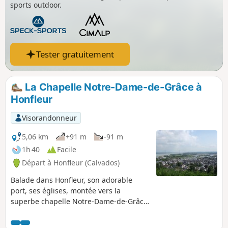
sports outdoor.
Tester gratuitement
La Chapelle Notre-Dame-de-Grâce à
Honfleur
Visorandonneur
5,06 km
+91 m
-91 m
1h 40
Facile
Départ à Honfleur (Calvados)
Balade dans Honfleur, son adorable
port, ses églises, montée vers la
superbe chapelle Notre-Dame-de-Grâce,
beau point de vue sur Honfleur, Le
Havre, l'embouchure de la Seine et le