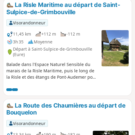
La Risle Maritime au départ de Saint-
Sulpice-de-Grimbouville
Visorandonneur
11,45 km
+112 m
-112 m
3h 35
Moyenne
Départ à Saint-Sulpice-de-Grimbouville
(Eure)
Balade dans l'Espace Naturel Sensible du
marais de la Risle Maritime, puis le long de
la Risle et des étangs de Pont-Audemer pour
finir avec un peu de relief dans le Bois
d'Aubigny, où se cachent des hêtres
majestueux. Ornithologues amateurs, vous
pourrez observer et surtout écouter un bon
La Route des Chaumières au départ de
nombre d'oiseaux allant du petit passereau
Bouquelon
à la majestueuse cigogne. Les vaches
Aubrac aux cornes démesurées paissent
Visorandonneur
tranquillement dans le marais toute l'année,
vous pourrez les apercevoir de loin.
13,34 km
+190 m
-182 m