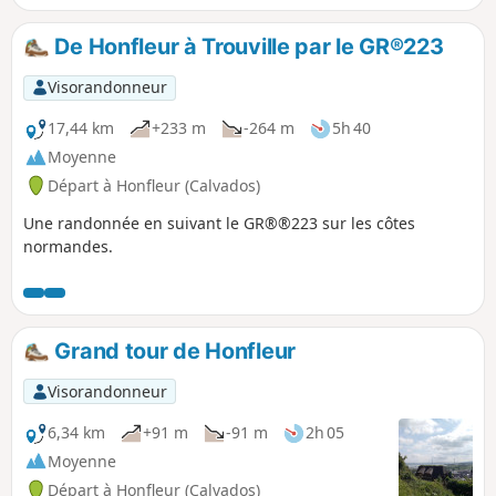
Pont de Normandie.
De Honfleur à Trouville par le GR®223
Visorandonneur
17,44 km
+233 m
-264 m
5h 40
Moyenne
Départ à Honfleur (Calvados)
Une randonnée en suivant le GR®®223 sur les côtes
normandes.
Grand tour de Honfleur
Visorandonneur
6,34 km
+91 m
-91 m
2h 05
Moyenne
Départ à Honfleur (Calvados)