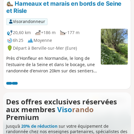
Hameaux et marais en bords de Seine
et Risle
Visorandonneur
20,60 km
+186 m
-177 m
6h 25
Moyenne
Départ à Berville-sur-Mer (Eure)
Près d'Honfleur en Normandie, le long de
l'estuaire de la Seine et dans le bocage, une
randonnée d'environ 20km sur des sentiers
aux panoramas majestueux.
Des offres exclusives réservées
aux membres
Viso
rando
Premium
Jusqu’à
20% de réduction
sur votre équipement de
randonnée chez nos enseignes partenaires, spécialistes des