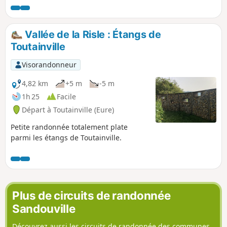
closes de haies avec de belles maisons à
colombage, un vrai concentré de
Normandie.
Vallée de la Risle : Étangs de
Toutainville
Visorandonneur
4,82 km
+5 m
-5 m
1h 25
Facile
Départ à Toutainville (Eure)
Petite randonnée totalement plate
parmi les étangs de Toutainville.
Plus de circuits de randonnée
Sandouville
Découvrez aussi les circuits de randonnée des communes