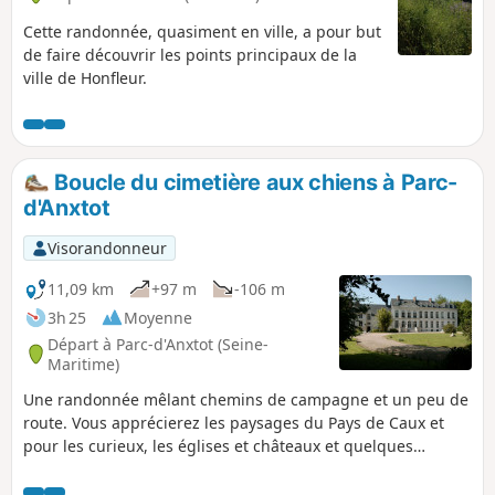
Cette randonnée, quasiment en ville, a pour but
de faire découvrir les points principaux de la
ville de Honfleur.
Boucle du cimetière aux chiens à Parc-
d'Anxtot
Visorandonneur
11,09 km
+97 m
-106 m
3h 25
Moyenne
Départ à Parc-d'Anxtot (Seine-
Maritime)
Une randonnée mêlant chemins de campagne et un peu de
route. Vous apprécierez les paysages du Pays de Caux et
pour les curieux, les églises et châteaux et quelques
maisons typiques de la région. Pour les gourmands, vous
pourrez faire une halte au bar de Gommerville... et enfin,