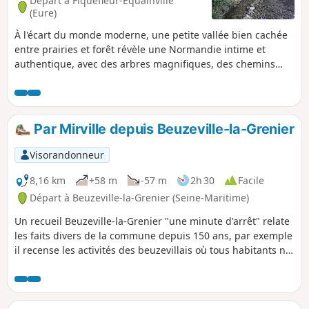
Départ à Fiquefleur-Équainville
(Eure)
À l'écart du monde moderne, une petite vallée bien cachée
entre prairies et forêt révèle une Normandie intime et
authentique, avec des arbres magnifiques, des chemins
creux, des sources fraîches, des chaumières typiques et des
paysages vallonnés. Cet itinéraire n'est pas balisé, d'où son
nom de "balade secrète": la géolocalisation est donc
conseillée.
Par Mirville depuis Beuzeville-la-Grenier
Visorandonneur
8,16 km
+58 m
-57 m
2h 30
Facile
Départ à Beuzeville-la-Grenier (Seine-Maritime)
Un recueil Beuzeville-la-Grenier "une minute d'arrêt" relate
les faits divers de la commune depuis 150 ans, par exemple
il recense les activités des beuzevillais où tous habitants ne
déclarant aucune profession étaient considérés comme
tisseurs, il y avait un métier à tisser dans presque toutes les
maisons.