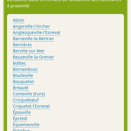
à proximité
Ablon
Angerville-l'Orcher
Anglesqueville-l'Esneval
Barneville-la-Bertran
Bernières
Berville-sur-Mer
Beuzeville-la-Grenier
Bolbec
Bornambusc
Boulleville
Bouquelon
Bréauté
Conteville (Eure)
Cricquebœuf
Criquetot-l'Esneval
Épouville
Épretot
Équemauville
Étainhus