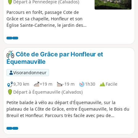
Départ à Pennedepie (Calvados)
en fleurs.
Parcours en forêt, passage Cote de
Grâce et sa chapelle, Honfleur et son
Église Sainte-Catherine, le jardin des
personnalités, promenade sur la plage
et retour dans le bois avec ses
rhododendrons.
Côte de Grâce par Honfleur et
Équemauville
Visorandonneur
9,70 km
+19 m
-19 m
1h30
Facile
Départ à Équemauville (Calvados)
Petite balade à vélo au départ d'Équemauville, sur la
plateau de la Côte de Grâce, entre Équemauville, le Bois du
Breuil et Honfleur. Parcours très facile avec peu de
circulation. Très bucolique, cette balade est majoritairement
ombragée, elle est très facile et familiale (faite avec ma fille
de 9 ans).