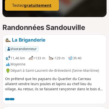
Testez
gratuitement
Randonnées Sandouville
La Briganderie
Visorandonneur
11,46 km
+133 m
-129 m
3h 40
Moyenne
Départ à Saint-Laurent-de-Brèvedent (Seine-Maritime)
On prétend que les paysans du Quartier du Carreau
allaient vendre leurs poules et lapins au chef-lieu du
village. Au retour, ils se faisaient rançonner dans le bois de
la côte que l'on appelle aujourd'hui de la "Briganderie".