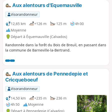
Aux alentours d'Equemauville
Visorandonneur
12,65 km
+126 m
-125 m
4h 00
Moyenne
Départ à Équemauville (Calvados)
Randonnée dans la forêt du Bois de Breuil, en passant dans
la commune de Barneville-la-Bertrand.
Aux alentours de Pennedepie et
Cricqueboeuf
Visorandonneur
14,50 km
+235 m
-236 m
4h 50
Moyenne
Départ à Pennedepie (Calvados)