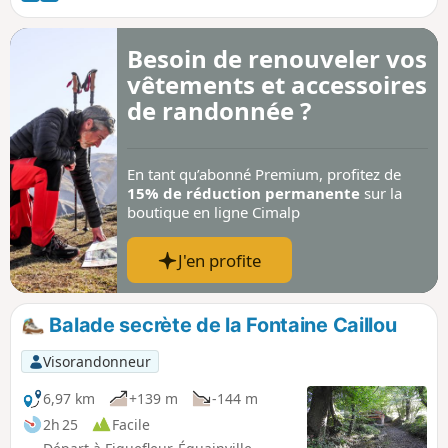
curiosité atypique de ce parcours : le cimetière aux chiens.
Besoin de renouveler vos
vêtements et accessoires
de randonnée ?
En tant qu’abonné Premium, profitez de
15% de réduction permanente
sur la
boutique en ligne Cimalp
J'en profite
Balade secrète de la Fontaine Caillou
Visorandonneur
6,97 km
+139 m
-144 m
2h 25
Facile