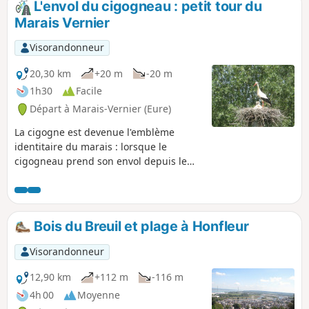
L'envol du cigogneau : petit tour du
Marais Vernier
Visorandonneur
20,30 km
+20 m
-20 m
1h30
Facile
Départ à Marais-Vernier (Eure)
La cigogne est devenue l'emblème
identitaire du marais : lorsque le
cigogneau prend son envol depuis le
nid familial, il découvre cette nature
préservée en faisant le tour de cette
ancienne boucle de la Seine niché dans
un vaste amphithéâtre de verdure. Avec
Bois du Breuil et plage à Honfleur
ses prairies humides à perte de vue et
ses jolies chaumières, le Marais Vernier
Visorandonneur
offre un paysage de caractère unique
en Normandie qui invite à la
12,90 km
+112 m
-116 m
promenade, particulièrement au
4h 00
Moyenne
printemps lorsque les pommiers sont