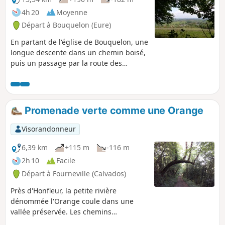
Randonnée proposée par l'office du tourisme
4h 20
Moyenne
de Honfleur Terre d'Estuaire https://www.ot-
Départ à Bouquelon (Eure)
honfleur.fr/
En partant de l'église de Bouquelon, une
longue descente dans un chemin boisé,
puis un passage par la route des
chaumières, le long du Marais Vernier,
pour revenir enfin par le Bois du Plessis.
Promenade verte comme une Orange
Visorandonneur
6,39 km
+115 m
-116 m
2h 10
Facile
Départ à Fourneville (Calvados)
Près d'Honfleur, la petite rivière
dénommée l'Orange coule dans une
vallée préservée. Les chemins
parcourent un paysage de prairies