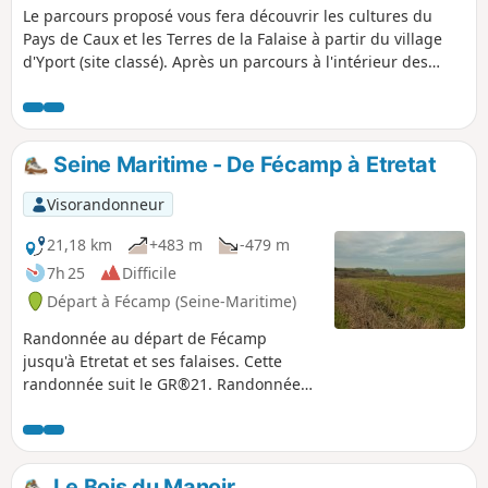
Le parcours proposé vous fera découvrir les cultures du
Pays de Caux et les Terres de la Falaise à partir du village
d'Yport (site classé). Après un parcours à l'intérieur des
terres, retour vers Yport non loin des falaises à partir de la
valleuse de Vattetot par le GR® 21.
Seine Maritime - De Fécamp à Etretat
Visorandonneur
21,18 km
+483 m
-479 m
7h 25
Difficile
Départ à Fécamp (Seine-Maritime)
Randonnée au départ de Fécamp
jusqu'à Etretat et ses falaises. Cette
randonnée suit le GR®21. Randonnée
facile dans son ensemble, elle se
déroule sur du plat pour la très grande
majorité du parcours et traverse de
nombreux champs, le marquage n'est
Le Bois du Manoir