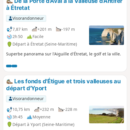
De la Porte d'Aval à la Valleuse d'Antifer
bord de falaise d'Etretat et le site
à Étretat
naturel protégé.
Visorandonneur
7,87 km
+201 m
-197 m
2h 50
Facile
Départ à Étretat (Seine-Maritime)
Superbe panorama sur l'Aiguille d'Étretat, le golf et la ville.
Les fonds d'Étigue et trois valleuses au
départ d'Yport
Visorandonneur
10,75 km
+232 m
-228 m
3h 45
Moyenne
Départ à Yport (Seine-Maritime)