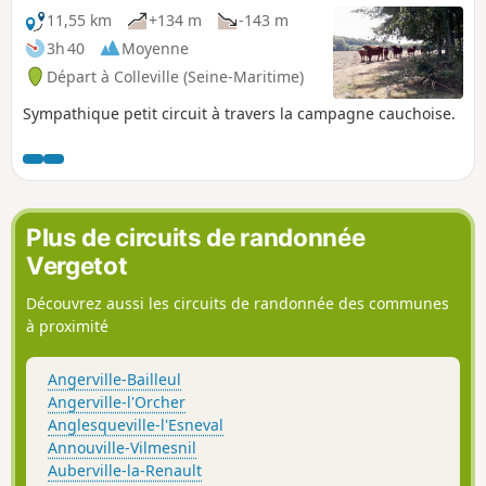
11,55 km
+134 m
-143 m
3h 40
Moyenne
Départ à Colleville (Seine-Maritime)
Sympathique petit circuit à travers la campagne cauchoise.
Plus de circuits de randonnée
Vergetot
Découvrez aussi les circuits de randonnée des communes
à proximité
Angerville-Bailleul
Angerville-l'Orcher
Anglesqueville-l'Esneval
Annouville-Vilmesnil
Auberville-la-Renault