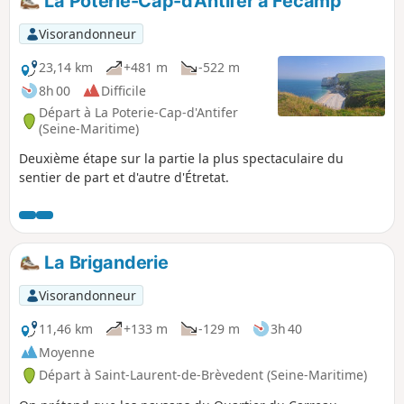
La Poterie-Cap-d'Antifer à Fécamp
Visorandonneur
23,14 km
+481 m
-522 m
8h 00
Difficile
Départ à La Poterie-Cap-d'Antifer
(Seine-Maritime)
Deuxième étape sur la partie la plus spectaculaire du
sentier de part et d'autre d'Étretat.
La Briganderie
Visorandonneur
11,46 km
+133 m
-129 m
3h 40
Moyenne
Départ à Saint-Laurent-de-Brèvedent (Seine-Maritime)