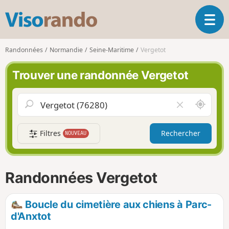
V
O
i
u
s
v
o
Randonnées
Normandie
Seine-Maritime
Vergetot
r
r
i
a
Trouver une randonnée Vergetot
r
n
l
d
a
o
A
V
n
u
i
a
t
d
v
Filtres
Rechercher
NOUVEAU
o
e
i
u
r
g
r
l
a
d
e
Randonnées Vergetot
t
e
c
i
m
h
o
o
a
Boucle du cimetière aux chiens à Parc-
n
i
m
d'Anxtot
p