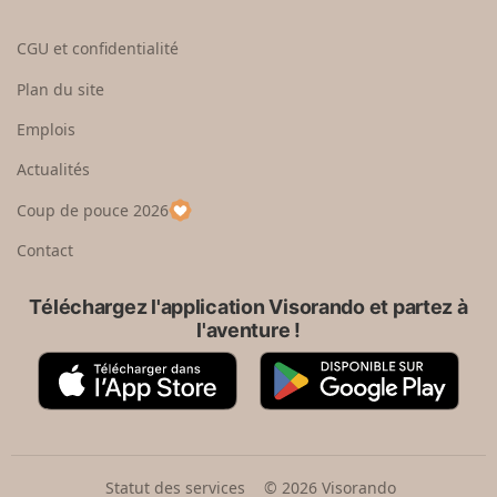
t
i
o
s
CGU et confidentialité
u
i
r
s
Plan du site
e
s
n
e
Emplois
h
z
Actualités
a
u
u
n
Coup de pouce 2026
t
p
a
Contact
y
s
Téléchargez l'application Visorando et partez à
l'aventure !
A
G
p
o
p
o
S
g
t
l
o
e
Statut des services
© 2026 Visorando