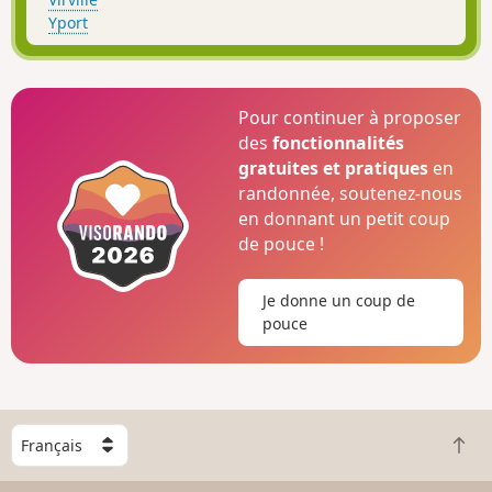
Yport
Pour continuer à proposer
des
fonctionnalités
gratuites et pratiques
en
randonnée, soutenez-nous
en donnant un petit coup
de pouce !
Je donne un coup de
pouce
C
R
h
e
o