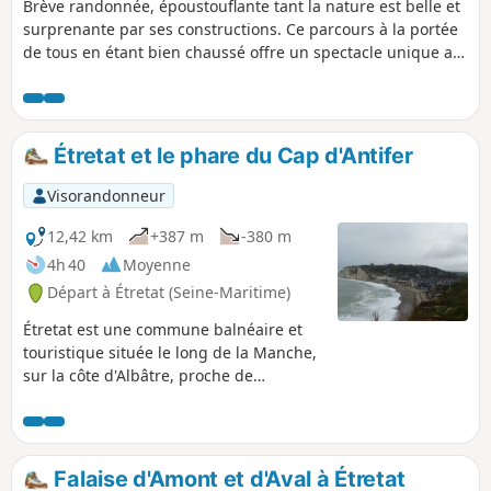
Brève randonnée, époustouflante tant la nature est belle et
surprenante par ses constructions. Ce parcours à la portée
de tous en étant bien chaussé offre un spectacle unique au
monde ! Attention à ne pas aller trop aux bords des
falaises : des accidents mortels surviennent chaque année
par imprudence Il n'y a pas de protection particulière.
Étretat et le phare du Cap d'Antifer
Visorandonneur
12,42 km
+387 m
-380 m
4h 40
Moyenne
Départ à Étretat (Seine-Maritime)
Étretat est une commune balnéaire et
touristique située le long de la Manche,
sur la côte d'Albâtre, proche de
l'estuaire de la Seine, marquée par ses
falaises et célèbre pour ses trois arches
successives.
Falaise d'Amont et d'Aval à Étretat