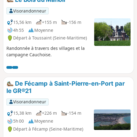
donc pas forcément indiqué mais il
suffit de bien se repérer et de suivre le
Visorandonneur
marquage rouge et blanc. Le dénivelé
est tout de même important dû aux
15,56 km
+155 m
-156 m
"valleuses" ces accès naturels à la mer
4h 55
Moyenne
dans ce paysage de falaise.
Départ à Toussaint (Seine-Maritime)
Randonnée à travers des villages et la
campagne Cauchoise.
De Fécamp à Saint-Pierre-en-Port par
le GR®21
Visorandonneur
15,38 km
+226 m
-154 m
5h 00
Moyenne
Départ à Fécamp (Seine-Maritime)