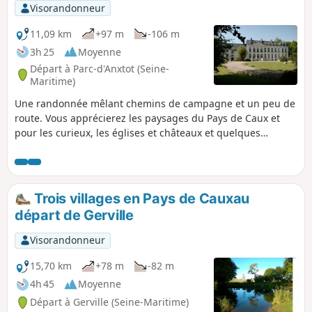
Visorandonneur
11,09 km
+97 m
-106 m
3h 25
Moyenne
Départ à Parc-d'Anxtot (Seine-
Maritime)
Une randonnée mêlant chemins de campagne et un peu de
route. Vous apprécierez les paysages du Pays de Caux et
pour les curieux, les églises et châteaux et quelques
maisons typiques de la région. Pour les gourmands, vous
pourrez faire une halte au bar de Gommerville... et enfin,
curiosité atypique de ce parcours : le cimetière aux chiens.
Trois villages en Pays de Cauxau
départ de Gerville
Visorandonneur
15,70 km
+78 m
-82 m
4h 45
Moyenne
Départ à Gerville (Seine-Maritime)