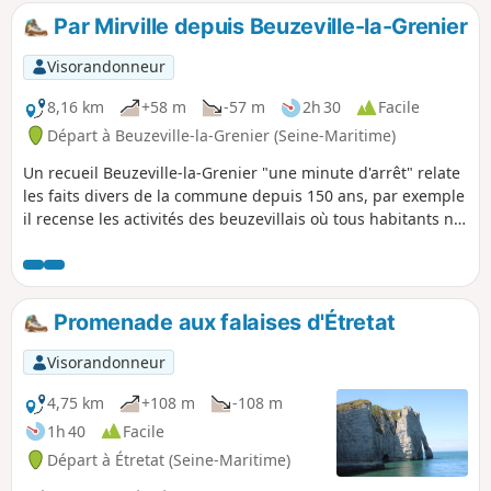
visitée. L'Église Notre-Dame, aux Loges, mérite aussi d'être
Par Mirville depuis Beuzeville-la-Grenier
visitée, ainsi que l'ancienne gare "Les Loges/Vaucottes-sur-
Mer", qui abrite de vieux wagons et locomotives.
Visorandonneur
8,16 km
+58 m
-57 m
2h 30
Facile
Départ à Beuzeville-la-Grenier (Seine-Maritime)
Un recueil Beuzeville-la-Grenier "une minute d'arrêt" relate
les faits divers de la commune depuis 150 ans, par exemple
il recense les activités des beuzevillais où tous habitants ne
déclarant aucune profession étaient considérés comme
tisseurs, il y avait un métier à tisser dans presque toutes les
maisons.
Promenade aux falaises d'Étretat
Visorandonneur
4,75 km
+108 m
-108 m
1h 40
Facile
Départ à Étretat (Seine-Maritime)