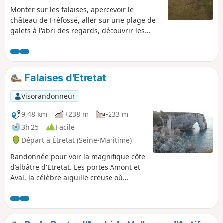
Monter sur les falaises, apercevoir le
château de Fréfossé, aller sur une plage de
galets à l'abri des regards, découvrir les
vallons du Pays de Caux... Voilà le menu de
cette courte randonnée.
Falaises d'Etretat
Visorandonneur
9,48 km
+238 m
-233 m
3h 25
Facile
Départ à Étretat (Seine-Maritime)
Randonnée pour voir la magnifique côte
d’albâtre d'Etretat. Les portes Amont et
Aval, la célèbre aiguille creuse où
Arsène Lupin aurait caché son trésor, la
Manneporte. Vues magnifiques sur les
falaises et les superbes plages. La
randonnée longe le terrain de golf en