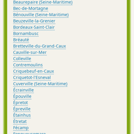
Beaurepaire (Seine-Maritime)
Bec-de-Mortagne
Bénouville (Seine-Maritime)
Beuzeville-la-Grenier
Bordeaux-Saint-Clair
Bornambusc
Bréauté
Bretteville-du-Grand-Caux
Cauville-sur-Mer
Colleville
Contremoulins
Criquebeuf-en-Caux
Criquetot-l'Esneval
Cuverville (Seine-Maritime)
Écrainville
Épouville
Épretot
Épreville
Étainhus
Étretat
Fécamp
Fongueusemare