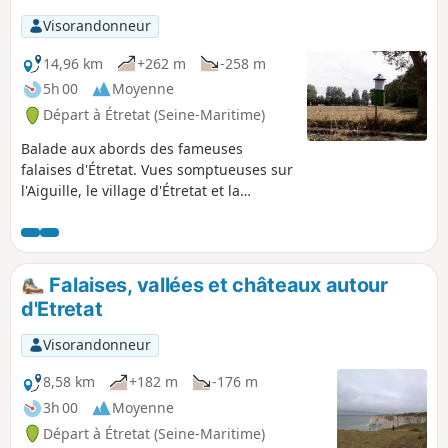
Visorandonneur
14,96 km
+262 m
-258 m
5h 00
Moyenne
Départ à Étretat (Seine-Maritime)
Balade aux abords des fameuses
falaises d'Étretat. Vues somptueuses sur
l'Aiguille, le village d'Étretat et la
Chapelle Notre-Dame de la Garde.
Falaises, vallées et châteaux autour
d'Etretat
Visorandonneur
8,58 km
+182 m
-176 m
3h 00
Moyenne
Départ à Étretat (Seine-Maritime)