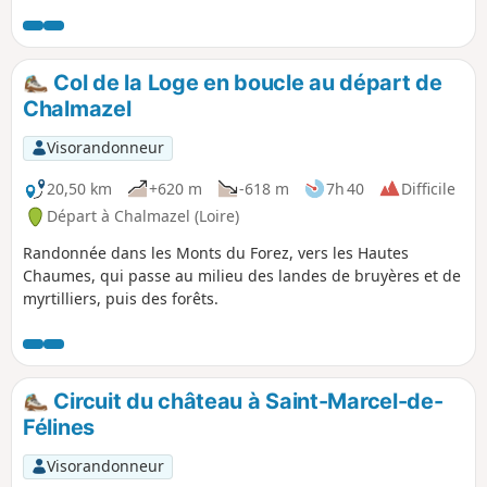
au loin le sommet de Pierre sur Haute. Votre attention sera
attirée par les nombreux champs de myrtilles.
Col de la Loge en boucle au départ de
Chalmazel
Visorandonneur
20,50 km
+620 m
-618 m
7h 40
Difficile
Départ à Chalmazel (Loire)
Randonnée dans les Monts du Forez, vers les Hautes
Chaumes, qui passe au milieu des landes de bruyères et de
myrtilliers, puis des forêts.
Circuit du château à Saint-Marcel-de-
Félines
Visorandonneur