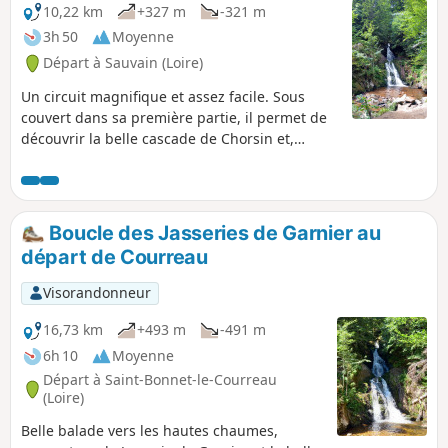
10,22 km
+327 m
-321 m
3h 50
Moyenne
Départ à Sauvain (Loire)
Un circuit magnifique et assez facile. Sous
couvert dans sa première partie, il permet de
découvrir la belle cascade de Chorsin et,
ensuite, aborde le plateau des hautes
chaumes pour replonger, rapidement, sur son
point de départ. Le circuit est largement
agrémenté de panneaux d'informations.
Boucle des Jasseries de Garnier au
départ de Courreau
Visorandonneur
16,73 km
+493 m
-491 m
6h 10
Moyenne
Départ à Saint-Bonnet-le-Courreau
(Loire)
Belle balade vers les hautes chaumes,