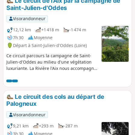
Le circuit de l'Aix par la campagne de
Saint-Julien-d'Oddes
Visorandonneur
12,12 km
+1 418 m
-1 474 m
7h 30
Moyenne
Départ à Saint-Julien-d'Oddes (Loire)
Ce circuit parcours la campagne de Saint-
Julien-d'Oddes au milieu d'une végétation
luxuriante. La Rivière l'Aix nous accompagne
jusqu'à la centrale hydroélectrique de
Chizonnet.
Le circuit des cols au départ de
Palogneux
Visorandonneur
9,21 km
+293 m
-287 m
3h 30
Moyenne