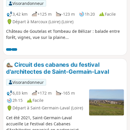
Visorandonneur
3,42 km
+125 m
-123 m
1h 20
Facile
Départ à Marcoux (Loire) (Loire)
Château de Goutelas et Tombeau de Bélizar : balade entre
forêt, vignes, vue sur la plaine...
Circuit des cabanes du festival
d'architectes de Saint-Germain-Laval
Visorandonneur
6,03 km
+172 m
-165 m
2h 15
Facile
Départ à Saint-Germain-Laval (Loire)
Cet été 2021, Saint-Germain-Laval
accueille Le Festival des Cabanes
d'Architectes organisé en partenariat