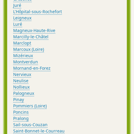
Juré
L'Hôpital-sous-Rochefort
Leigneux
Luré
Magneux-Haute-Rive
Marcilly-le-Châtel
Marclopt
Marcoux (Loire)
Mizérieux
Montverdun
Mornand-en-Forez
Nervieux
Neulise
Nollieux
Palogneux
Pinay
Pommiers (Loire)
Poncins
Pralong
Sail-sous-Couzan
Saint-Bonnet-le-Courreau