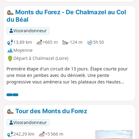
Monts du Forez - De Chalmazel au Col
du Béal
Visorandonneur
13,89 km
+665 m
-124 m
5h 50
Moyenne
Départ à Chalmazel (Loire)
Première étape d'un circuit de 13 jours. Étape courte pour
une mise en jambes avec du dénivelé. Une pente
progressive vous amènera sur les plateaux des Hautes
Chaume.
Tour des Monts du Forez
Visorandonneur
242,29 km
+5 566 m