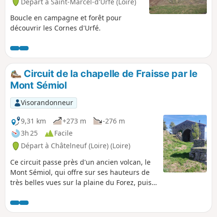
Départ à Saint-Marcel-d'Urfé (Loire)
Boucle en campagne et forêt pour
découvrir les Cornes d'Urfé.
Circuit de la chapelle de Fraisse par le
Mont Sémiol
Visorandonneur
9,31 km
+273 m
-276 m
3h 25
Facile
Départ à Châtelneuf (Loire) (Loire)
Ce circuit passe près d'un ancien volcan, le
Mont Sémiol, qui offre sur ses hauteurs de
très belles vues sur la plaine du Forez, puis
continue jusqu'à la chapelle de Fraisse à
1012 m d'altitude.