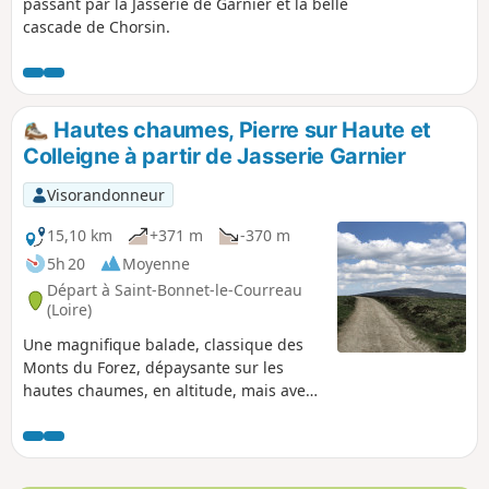
passant par la Jasserie de Garnier et la belle
cascade de Chorsin.
Hautes chaumes, Pierre sur Haute et
Colleigne à partir de Jasserie Garnier
Visorandonneur
15,10 km
+371 m
-370 m
5h 20
Moyenne
Départ à Saint-Bonnet-le-Courreau
(Loire)
Une magnifique balade, classique des
Monts du Forez, dépaysante sur les
hautes chaumes, en altitude, mais avec
des dénivelés assez doux.