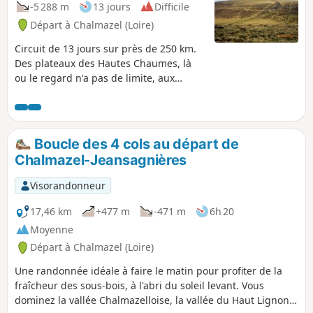
-5 288 m
13 jours
Difficile
Départ à Chalmazel (Loire)
Circuit de 13 jours sur près de 250 km.
Des plateaux des Hautes Chaumes, là
ou le regard n'a pas de limite, aux
gorges de la Loire, empruntant le
chemin de César devenu voie de Saint-
Jacques-de-Compostelle, via le Puy-en-
Velay le rendez-vous des pèlerins,
Boucle des 4 cols au départ de
remontant vers les plus hauts villages
Chalmazel-Jeansagnières
du Forez, un circuit à découvrir. Cette
randonnée peut se faire sous plusieurs
Visorandonneur
forme de durée.
17,46 km
+477 m
-471 m
6h 20
Moyenne
Départ à Chalmazel (Loire)
Une randonnée idéale à faire le matin pour profiter de la
fraîcheur des sous-bois, à l'abri du soleil levant. Vous
dominez la vallée Chalmazelloise, la vallée du Haut Lignon,