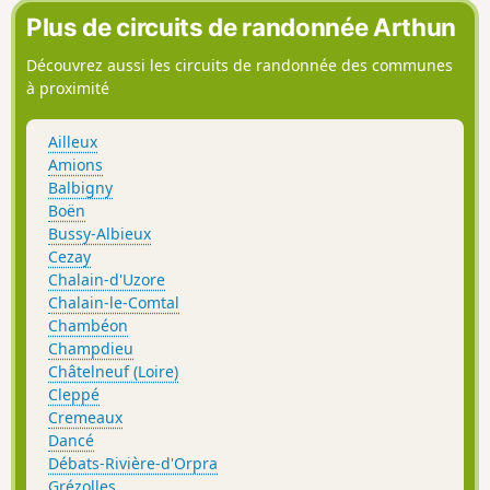
Plus de circuits de randonnée Arthun
Découvrez aussi les circuits de randonnée des communes
à proximité
Ailleux
Amions
Balbigny
Boën
Bussy-Albieux
Cezay
Chalain-d'Uzore
Chalain-le-Comtal
Chambéon
Champdieu
Châtelneuf (Loire)
Cleppé
Cremeaux
Dancé
Débats-Rivière-d'Orpra
Grézolles