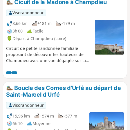
Cicuit de la Madone à Champdieu
vue panoramique, à l'Est les Monts du
Lyonnais, au Sud les Monts du Pilat, puis en
Visorandonneur
allant vers l'Ouest les Monts du Forez avec
Pierre-sur-Haute et les Monts de la
8,66 km
+181 m
-179 m
Madeleine.
3h 00
Facile
Départ à Champdieu (Loire)
Circuit de petite randonnée familiale
proposant de découvrir les hauteurs de
Champdieu avec une vue dégagée sur la
plaine du Forez.
Boucle des Cornes d'Urfé au départ de
Saint-Marcel d'Urfé
Visorandonneur
15,96 km
+574 m
-577 m
6h 10
Moyenne