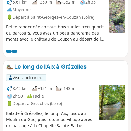
5,61 km
+350 m
-352 m
2h 35
Moyenne
Départ à Saint-Georges-en-Couzan (Loire)
Petite randonnée en sous-bois sur les trois quarts
du parcours. Vous avez un beau panorama des
monts avec le château de Couzon au départ de la
randonnée. Le circuit présente un dénivelé par
palier qui est facilement abordable et passe aux
abords d'un ruisseau à mi-parcours, qui vous
permet de vous rafraîchir avant d'entamer la
Le long de l'Aix à Grézolles
remontée.
Visorandonneur
8,42 km
+151 m
-143 m
2h 50
Facile
Départ à Grézolles (Loire)
Balade à Grézolles, le long l'Aix, jusqu'au
Moulin du Gué, puis retour au village après
un passage à la Chapelle Sainte-Barbe.