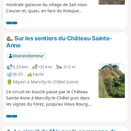
minérale gazeuse du village de Sail-sous-
Couzan et, quasi, en face du Kiosque
"Fontfort", son ancien emplacement.
Principalement en forêt, l'itinéraire nous
amène jusqu'au château-fort, ainsi qu'à la
Chapelle Notre-Dame de Couzan.
Sur les sentiers du Château Sainte-
Anne
Visorandonneur
9,29 km
+314 m
-313 m
3h 35
Facile
Départ à Marcilly-le-Châtel (Loire)
Ce circuit en boucle passe par le Château
Sainte-Anne à Marcilly-le-Châtel puis dans
les vignes du Forez, jusqu'au Vieux Bourg,
pour continuer ensuite en forêt jusqu'à la
Goutte des Brosses.