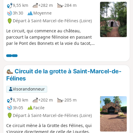
9,55 km
+282 m
-284 m
3h 30
Moyenne
Départ à Saint-Marcel-de-Félines (Loire)
Le circuit, qui commence au château,
parcourt la campagne félinoise en passant
par le Pont des Bonnets et la voie du tacot,
puis continue par le moulin entre rivière et
forêt.
Circuit de la grotte à Saint-Marcel-de-
Félines
Visorandonneur
8,70 km
+202 m
-205 m
3h 05
Facile
Départ à Saint-Marcel-de-Félines (Loire)
Ce circuit mène à la Grotte des Félines, qui
s'inspire directement de celle de Lourdes,