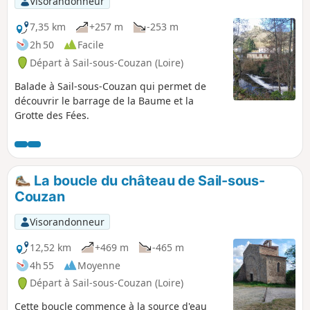
Visorandonneur
7,35 km
+257 m
-253 m
2h 50
Facile
Départ à Sail-sous-Couzan (Loire)
Balade à Sail-sous-Couzan qui permet de
découvrir le barrage de la Baume et la
Grotte des Fées.
La boucle du château de Sail-sous-
Couzan
Visorandonneur
12,52 km
+469 m
-465 m
4h 55
Moyenne
Départ à Sail-sous-Couzan (Loire)
Cette boucle commence à la source d'eau