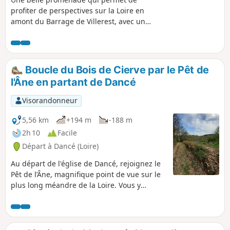
profiter de perspectives sur la Loire en
amont du Barrage de Villerest, avec un
aperçu du Château de la Roche. Elle ne
présente pas de difficultés majeures,
mais se déroule pour la moitié sur de la
route, tout particulièrement entre Pinay,
Boucle du Bois de Cierve par le Pêt de
Saint-Jodard et le retour à la Vourdiat.
l'Âne en partant de Dancé
Les bords de Loire offrent par endroits
des points favorables au pique-nique, et
Visorandonneur
au calme (merci donc de respecter les
pêcheurs qui profitent aussi du même
5,56 km
+194 m
-188 m
cadre).
2h 10
Facile
Départ à Dancé (Loire)
Au départ de l'église de Dancé, rejoignez le
Pêt de l’Âne, magnifique point de vue sur le
plus long méandre de la Loire. Vous y
retrouverez les parcours balisés de
randonnée des bords de Loire. Vous pourrez
rentrer par le bois de Cierve, très beau sous-
bois. Du chemin menant à la Madone, belle