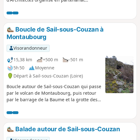
avec les associations Festival des
Cabanes et La Soierie, associations
basées à Faverges. Ce circuit vous
permettra de découvrir les 3 cabanes, le
Boucle de Sail-sous-Couzan à
village historique, les bords de l'Aix...
Montaubourg
Visorandonneur
15,38 km
+500 m
-501 m
5h 50
Moyenne
Départ à Sail-sous-Couzan (Loire)
Boucle autour de Sail-sous-Couzan qui passe
par le volcan de Montaubourg, puis retour
par le barrage de la Baume et la grotte des
Fées avec, sur le parcours, de très belle vues
sur le Château de Sail.
Balade autour de Sail-sous-Couzan