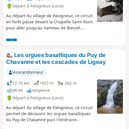
Départ à Palogneux (Loire)
Au départ du village de Palogneux, ce circuit
en forêt passe devant la Chapelle Saint-Roch
pour aller jusqu'au hameau de Boissel.
Ensuite, retour au village en passant par le
Col du Las et celui de la Grande Roue.
Les orgues basaltiques du Puy de
Chavanne et les cascades de Ligeay
Visorandonneur
17,19 km
+557 m
-562 m
6h 30
Moyenne
Départ à Palogneux (Loire)
Au départ du village de Palogneux, ce circuit
permet de découvrir les orgues basaltiques
du Puy de Chavanne puis l'itinéraire
continue par les cascades de Ligeay.