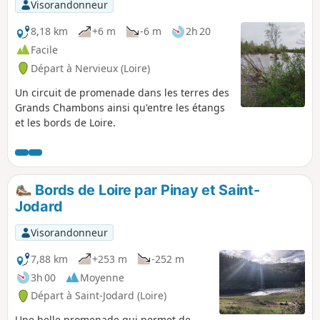
Visorandonneur
8,18 km
+6 m
-6 m
2h 20
Facile
Départ à Nervieux (Loire)
Un circuit de promenade dans les terres des
Grands Chambons ainsi qu'entre les étangs
et les bords de Loire.
Bords de Loire par Pinay et Saint-
Jodard
Visorandonneur
7,88 km
+253 m
-252 m
3h 00
Moyenne
Départ à Saint-Jodard (Loire)
Une belle promenade qui permet de