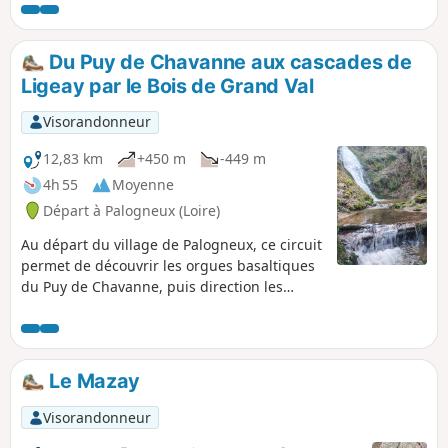
Poursuivre ensuite par une boucle en
empruntant le GR®89 jusqu'à la commune
Les Places, pour ensuite revenir au village
Du Puy de Chavanne aux cascades de
par la Goutte Crémière et les Épeurios.
Ligeay par le Bois de Grand Val
Visorandonneur
12,83 km
+450 m
-449 m
4h 55
Moyenne
Départ à Palogneux (Loire)
Au départ du village de Palogneux, ce circuit
permet de découvrir les orgues basaltiques
du Puy de Chavanne, puis direction les
fabuleuses cascades de Ligeay. Le retour
s'effectue en passant par le Bois de Grand
Val.
Le Mazay
Visorandonneur