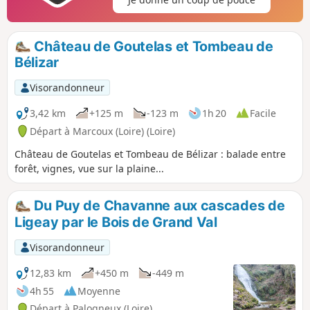
Château de Goutelas et Tombeau de
Bélizar
Visorandonneur
3,42 km
+125 m
-123 m
1h 20
Facile
Départ à Marcoux (Loire) (Loire)
Château de Goutelas et Tombeau de Bélizar : balade entre
forêt, vignes, vue sur la plaine...
Du Puy de Chavanne aux cascades de
Ligeay par le Bois de Grand Val
Visorandonneur
12,83 km
+450 m
-449 m
4h 55
Moyenne
Départ à Palogneux (Loire)