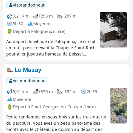
par la Goutte Crémière et les Épeurios.
Visorandonneur
9,21 km
+293 m
-287 m
3h 30
Moyenne
Départ à Palogneux (Loire)
Au départ du village de Palogneux, ce circuit
en forêt passe devant la Chapelle Saint-Roch
pour aller jusqu'au hameau de Boissel.
Ensuite, retour au village en passant par le
Col du Las et celui de la Grande Roue.
Le Mazay
Visorandonneur
5,61 km
+350 m
-352 m
2h 35
Moyenne
Départ à Saint-Georges-en-Couzan (Loire)
Petite randonnée en sous-bois sur les trois quarts
du parcours. Vous avez un beau panorama des
monts avec le château de Couzon au départ de la