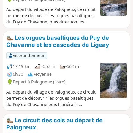
Au départ du village de Palogneux, ce circuit
permet de découvrir les orgues basaltiques
du Puy de Chavanne, puis direction les
fabuleuses cascades de Ligeay. Le retour
s'effectue en passant par le Bois de Grand
Les orgues basaltiques du Puy de
Val.
Chavanne et les cascades de Ligeay
Visorandonneur
17,19 km
+557 m
-562 m
6h 30
Moyenne
Départ à Palogneux (Loire)
Au départ du village de Palogneux, ce circuit
permet de découvrir les orgues basaltiques
du Puy de Chavanne puis l'itinéraire
continue par les cascades de Ligeay.
Poursuivre ensuite par une boucle en
Le circuit des cols au départ de
empruntant le GR®89 jusqu'à la commune
Palogneux
Les Places, pour ensuite revenir au village