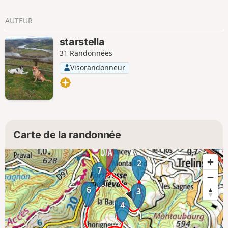
AUTEUR
starstella
31 Randonnées
Visorandonneur
Carte de la randonnée
1
2
7
6
3
4