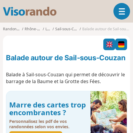
V
O
i
u
s
v
o
Randonnées
Rhône-Alpes
Loire
Sail-sous-Couzan
Balade autour de Sail-sous-Couzan
r
r
i
a
r
n
l
d
Balade autour de Sail-sous-Couzan
a
o
n
a
Balade à Sail-sous-Couzan qui permet de découvrir le
v
barrage de la Baume et la Grotte des Fées.
i
g
a
t
Marre des cartes trop
i
encombrantes ?
o
n
Personnalisez les pdf de vos
randonnées selon vos envies.