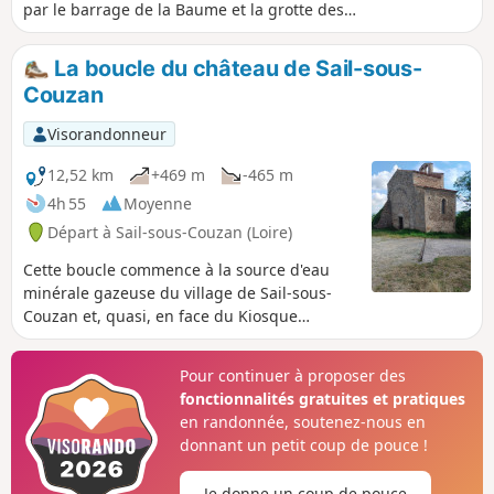
par le barrage de la Baume et la grotte des
Fées avec, sur le parcours, de très belle vues
sur le Château de Sail.
La boucle du château de Sail-sous-
Couzan
Visorandonneur
12,52 km
+469 m
-465 m
4h 55
Moyenne
Départ à Sail-sous-Couzan (Loire)
Cette boucle commence à la source d'eau
minérale gazeuse du village de Sail-sous-
Couzan et, quasi, en face du Kiosque
"Fontfort", son ancien emplacement.
Principalement en forêt, l'itinéraire nous
Pour continuer à proposer des
amène jusqu'au château-fort, ainsi qu'à la
fonctionnalités gratuites et pratiques
Chapelle Notre-Dame de Couzan.
en randonnée, soutenez-nous en
donnant un petit coup de pouce !
Je donne un coup de pouce