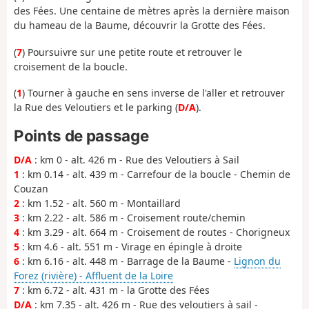
des Fées. Une centaine de mètres après la dernière maison
du hameau de la Baume, découvrir la Grotte des Fées.
(
7
) Poursuivre sur une petite route et retrouver le
croisement de la boucle.
(
1
) Tourner à gauche en sens inverse de l'aller et retrouver
la Rue des Veloutiers et le parking (
D/A
).
Points de passage
D/A
: km 0 - alt. 426 m - Rue des Veloutiers à Sail
1
: km 0.14 - alt. 439 m - Carrefour de la boucle - Chemin de
Couzan
2
: km 1.52 - alt. 560 m - Montaillard
3
: km 2.22 - alt. 586 m - Croisement route/chemin
4
: km 3.29 - alt. 664 m - Croisement de routes - Chorigneux
5
: km 4.6 - alt. 551 m - Virage en épingle à droite
6
: km 6.16 - alt. 448 m - Barrage de la Baume -
Lignon du
Forez (rivière) - Affluent de la Loire
7
: km 6.72 - alt. 431 m - la Grotte des Fées
D/A
: km 7.35 - alt. 426 m - Rue des veloutiers à sail -