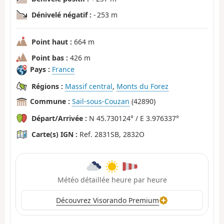
Dénivelé négatif :
- 253 m
Point haut :
664 m
Point bas :
426 m
Pays :
France
Régions :
Massif central
,
Monts du Forez
Commune :
Sail-sous-Couzan
(42890)
Départ/Arrivée :
N 45.730124° / E 3.976337°
Carte(s) IGN :
Ref. 2831SB, 2832O
Météo détaillée heure par heure
Découvrez Visorando Premium