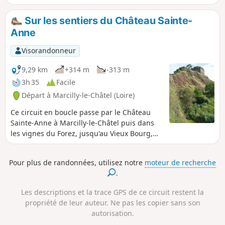
randonnée. Le circuit présente un dénivelé par
palier qui est facilement abordable et passe aux
Sur les sentiers du Château Sainte-
abords d'un ruisseau à mi-parcours, qui vous
Anne
permet de vous rafraîchir avant d'entamer la
remontée.
Visorandonneur
9,29 km
+314 m
-313 m
3h 35
Facile
Départ à Marcilly-le-Châtel (Loire)
Ce circuit en boucle passe par le Château
Sainte-Anne à Marcilly-le-Châtel puis dans
les vignes du Forez, jusqu'au Vieux Bourg,
pour continuer ensuite en forêt jusqu'à la
Goutte des Brosses.
Pour plus de randonnées, utilisez notre
moteur de recherche
.
Les descriptions et la trace GPS de ce circuit restent la
propriété de leur auteur. Ne pas les copier sans son
autorisation.