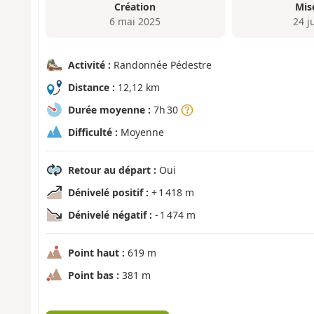
Création
Mis
6 mai 2025
24 j
Activité :
Randonnée Pédestre
Distance :
12,12 km
Durée moyenne :
7h 30
Difficulté :
Moyenne
Retour au départ :
Oui
Dénivelé positif :
+ 1 418 m
Dénivelé négatif :
- 1 474 m
Point haut :
619 m
Point bas :
381 m