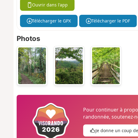
Ouvrir dans l'app
Télécharger le GPX
Télécharger le PDF
Photos
Pour continuer à prop
randonnée, soutenez-no
Je donne un coup d