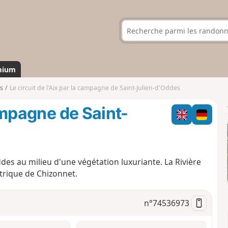
mium
s
Le circuit de l'Aix par la campagne de Saint-Julien-d'Oddes
campagne de Saint-
des au milieu d'une végétation luxuriante. La Rivière
trique de Chizonnet.
n°
74536973