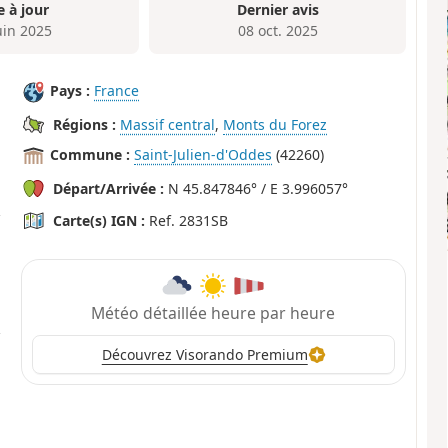
e à jour
Dernier avis
uin 2025
08 oct. 2025
Pays :
France
Régions :
Massif central
,
Monts du Forez
Commune :
Saint-Julien-d'Oddes
(42260)
Départ/Arrivée :
N 45.847846° / E 3.996057°
Carte(s) IGN :
Ref. 2831SB
Météo détaillée heure par heure
Découvrez Visorando Premium