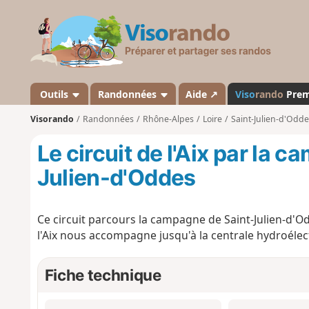
V
i
s
o
r
a
Outils
Randonnées
Aide ↗
Viso
rando
Pre
n
Visorando
Randonnées
Rhône-Alpes
Loire
Saint-Julien-d'Odde
d
o
Le circuit de l'Aix par la 
Julien-d'Oddes
Ce circuit parcours la campagne de Saint-Julien-d'Od
l'Aix nous accompagne jusqu'à la centrale hydroélec
Fiche technique