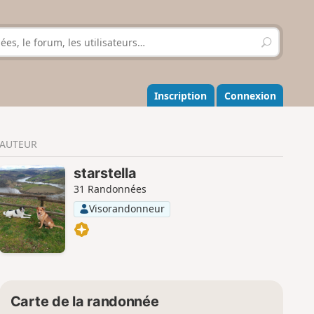
R
e
c
h
e
Inscription
Connexion
r
c
h
AUTEUR
e
r
starstella
31 Randonnées
Visorandonneur
Carte de la randonnée