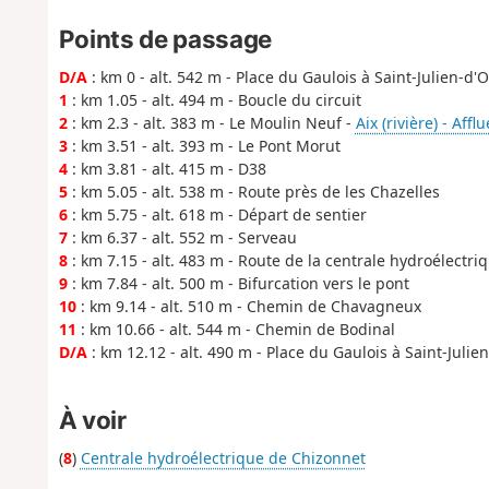
Points de passage
D/A
: km 0 - alt. 542 m - Place du Gaulois à Saint-Julien-d'
1
: km 1.05 - alt. 494 m - Boucle du circuit
2
: km 2.3 - alt. 383 m - Le Moulin Neuf -
Aix (rivière) - Affl
3
: km 3.51 - alt. 393 m - Le Pont Morut
4
: km 3.81 - alt. 415 m - D38
5
: km 5.05 - alt. 538 m - Route près de les Chazelles
6
: km 5.75 - alt. 618 m - Départ de sentier
7
: km 6.37 - alt. 552 m - Serveau
8
: km 7.15 - alt. 483 m - Route de la centrale hydroélectr
9
: km 7.84 - alt. 500 m - Bifurcation vers le pont
10
: km 9.14 - alt. 510 m - Chemin de Chavagneux
11
: km 10.66 - alt. 544 m - Chemin de Bodinal
D/A
: km 12.12 - alt. 490 m - Place du Gaulois à Saint-Juli
À voir
(
8
)
Centrale hydroélectrique de Chizonnet