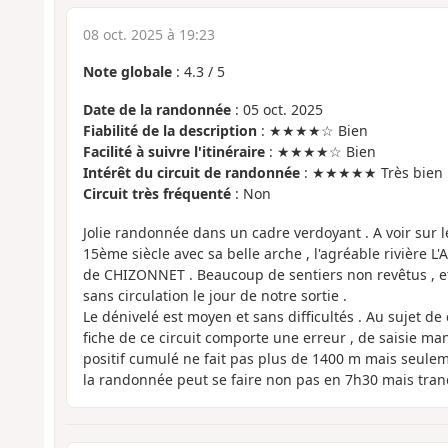
08 oct. 2025 à 19:23
Note globale
:
4.3
/
5
Date de la randonnée
: 05 oct. 2025
Fiabilité de la description
: ★★★★☆ Bien
Facilité à suivre l'itinéraire
: ★★★★☆ Bien
Intérêt du circuit de randonnée
: ★★★★★ Très bien
Circuit très fréquenté
: Non
Jolie randonnée dans un cadre verdoyant . A voir sur 
15ème siècle avec sa belle arche , l'agréable rivière L'
de CHIZONNET . Beaucoup de sentiers non revêtus , et 
sans circulation le jour de notre sortie .
Le dénivelé est moyen et sans difficultés . Au sujet de 
fiche de ce circuit comporte une erreur , de saisie ma
positif cumulé ne fait pas plus de 1400 m mais seule
la randonnée peut se faire non pas en 7h30 mais tran