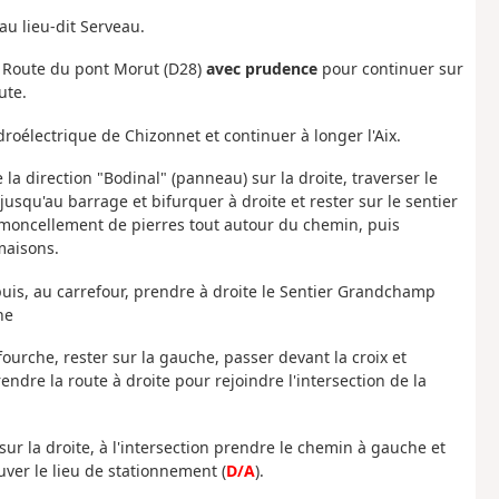
au lieu-dit Serveau.
la Route du pont Morut (D28)
avec prudence
pour continuer sur
ute.
droélectrique de Chizonnet et continuer à longer l'Aix.
 la direction "Bodinal" (panneau) sur la droite, traverser le
usqu'au barrage et bifurquer à droite et r
ester sur le sentier
n amoncellement de pierres tout autour du chemin, puis
maisons.
uis, au carrefour, prendre à droite le Sentier Grandchamp
he
fourche, rester sur la gauche, passer devant la croix et
rendre la route à droite pour rejoindre l'intersection de la
sur la droite, à l'intersection prendre le chemin à gauche et
uver le lieu de stationnement (
D/A
).