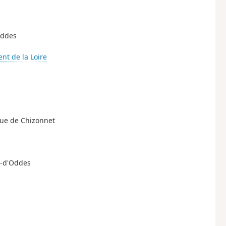
Oddes
uent de la Loire
ique de Chizonnet
en-d'Oddes