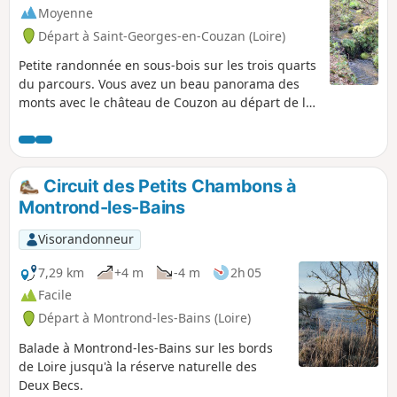
Moyenne
Départ à Saint-Georges-en-Couzan (Loire)
Petite randonnée en sous-bois sur les trois quarts
du parcours. Vous avez un beau panorama des
monts avec le château de Couzon au départ de la
randonnée. Le circuit présente un dénivelé par
palier qui est facilement abordable et passe aux
abords d'un ruisseau à mi-parcours, qui vous
permet de vous rafraîchir avant d'entamer la
Circuit des Petits Chambons à
remontée.
Montrond-les-Bains
Visorandonneur
7,29 km
+4 m
-4 m
2h 05
Facile
Départ à Montrond-les-Bains (Loire)
Balade à Montrond-les-Bains sur les bords
de Loire jusqu'à la réserve naturelle des
Deux Becs.