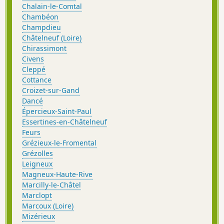
Chalain-le-Comtal
Chambéon
Champdieu
Châtelneuf (Loire)
Chirassimont
Civens
Cleppé
Cottance
Croizet-sur-Gand
Dancé
Épercieux-Saint-Paul
Essertines-en-Châtelneuf
Feurs
Grézieux-le-Fromental
Grézolles
Leigneux
Magneux-Haute-Rive
Marcilly-le-Châtel
Marclopt
Marcoux (Loire)
Mizérieux