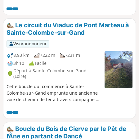
Le circuit du Viaduc de Pont Marteau à
Sainte-Colombe-sur-Gand
Visorandonneur
8,93 km
+222 m
-231 m
3h 10
Facile
Départ à Sainte-Colombe-sur-Gand
(Loire)
Cette boucle qui commence à Sainte-
Colombe-sur-Gand emprunte une ancienne
voie de chemin de fer à travers campagne et
forêt pour finalement traverser le
vertigineux Pont Marteau de 320 m de long
et de 50 m de haut. Ce circuit suit les
panneaux "Sur les traces du tacot" et en
Boucle du Bois de Cierve par le Pêt de
forêt le balisage Jaune et Rouge du GRP®
l'Âne en partant de Dancé
"Terre de tisseurs en forêt".