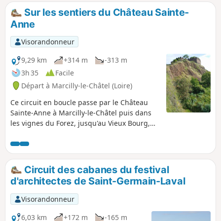
Sur les sentiers du Château Sainte-
Anne
Visorandonneur
9,29 km
+314 m
-313 m
3h 35
Facile
Départ à Marcilly-le-Châtel (Loire)
Ce circuit en boucle passe par le Château
Sainte-Anne à Marcilly-le-Châtel puis dans
les vignes du Forez, jusqu'au Vieux Bourg,
pour continuer ensuite en forêt jusqu'à la
Goutte des Brosses.
Circuit des cabanes du festival
d'architectes de Saint-Germain-Laval
Visorandonneur
6,03 km
+172 m
-165 m