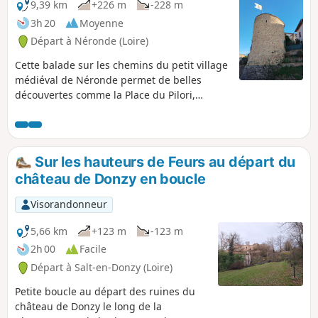
9,39 km
+226 m
-228 m
3h 20
Moyenne
Départ à Néronde (Loire)
Cette balade sur les chemins du petit village
médiéval de Néronde permet de belles
découvertes comme la Place du Pilori,
l'ancienne voie ferrée, la chapelle et la table
d'orientation, le plan d'eau, le lavoir et la
Tour Coton.
Sur les hauteurs de Feurs au départ du
château de Donzy en boucle
Visorandonneur
5,66 km
+123 m
-123 m
2h 00
Facile
Départ à Salt-en-Donzy (Loire)
Petite boucle au départ des ruines du
château de Donzy le long de la