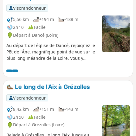
Visorandonneur
5,56 km
+194 m
-188 m
2h 10
Facile
Départ à Dancé (Loire)
Au départ de l'église de Dancé, rejoignez le
Pêt de l’Âne, magnifique point de vue sur le
plus long méandre de la Loire. Vous y
retrouverez les parcours balisés de
randonnée des bords de Loire. Vous pourrez
rentrer par le bois de Cierve, très beau sous-
bois. Du chemin menant à la Madone, belle
Le long de l'Aix à Grézolles
vue panoramique, à l'Est les Monts du
Lyonnais, au Sud les Monts du Pilat, puis en
Visorandonneur
allant vers l'Ouest les Monts du Forez avec
Pierre-sur-Haute et les Monts de la
8,42 km
+151 m
-143 m
Madeleine.
2h 50
Facile
Départ à Grézolles (Loire)
Balade à Grézolles, le long l'Aix, jusqu'au