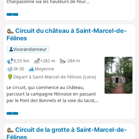
Charpasonne via les hauteurs de Feurs.
De belles photos à faire à mi-parcours
avec un soleil couchant se reflétant sur
les étangs de la Loire et en arrière fond
les monts du Forez .
Circuit du château à Saint-Marcel-de-
Félines
Visorandonneur
9,55 km
+282 m
-284 m
3h 30
Moyenne
Départ à Saint-Marcel-de-Félines (Loire)
Le circuit, qui commence au château,
parcourt la campagne félinoise en passant
par le Pont des Bonnets et la voie du tacot,
puis continue par le moulin entre rivière et
forêt.
Circuit de la grotte à Saint-Marcel-de-
Félines