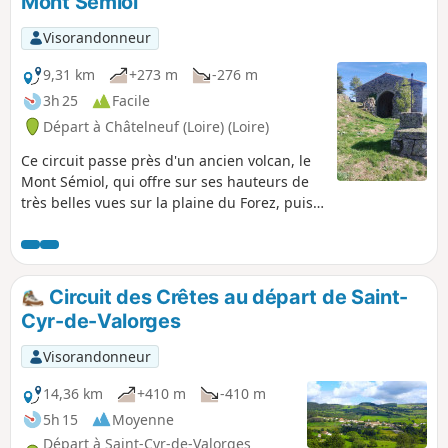
Mont Sémiol
Visorandonneur
9,31 km
+273 m
-276 m
3h 25
Facile
Départ à Châtelneuf (Loire) (Loire)
Ce circuit passe près d'un ancien volcan, le
Mont Sémiol, qui offre sur ses hauteurs de
très belles vues sur la plaine du Forez, puis
continue jusqu'à la chapelle de Fraisse à
1012 m d'altitude.
Circuit des Crêtes au départ de Saint-
Cyr-de-Valorges
Visorandonneur
14,36 km
+410 m
-410 m
5h 15
Moyenne
Départ à Saint-Cyr-de-Valorges