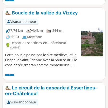
(GR®7) où vous aurez 2 magnifiques paysages, sur votre
droite les monts du Lyonnais (par temps clair les Alpes et le
Mont Blanc), sur votre gauche les monts du Forez,
Boucle de la vallée du Vizézy
l’Auvergne et le Cantal.
Visorandonneur
7,74 km
+348 m
-344 m
3h 10
Moyenne
Départ à Essertines-en-Châtelneuf
(Loire)
Cette boucle passe par le site médiéval et la
Chapelle Saint-Étienne avec la Source du Pic
considérée d'antan comme miraculeuse. Ce
circuit longe ensuite la rivière, puis le retour
s'effectue par le Bois d'Hérieux. Une balade
qui nous offre de très belles vues sur la
vallée du Vizézy.
Le circuit de la cascade à Essertines-
en-Châtelneuf
Visorandonneur