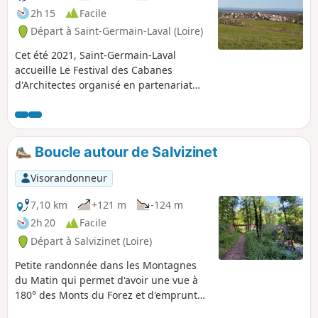
2h 15
Facile
Départ à Saint-Germain-Laval (Loire)
Cet été 2021, Saint-Germain-Laval
accueille Le Festival des Cabanes
d'Architectes organisé en partenariat
avec les associations Festival des
Cabanes et La Soierie, associations
basées à Faverges. Ce circuit vous
permettra de découvrir les 3 cabanes, le
Boucle autour de Salvizinet
village historique, les bords de l'Aix...
Visorandonneur
7,10 km
+121 m
-124 m
2h 20
Facile
Départ à Salvizinet (Loire)
Petite randonnée dans les Montagnes
du Matin qui permet d'avoir une vue à
180° des Monts du Forez et d'emprunter
une partie de l'ancienne voie du