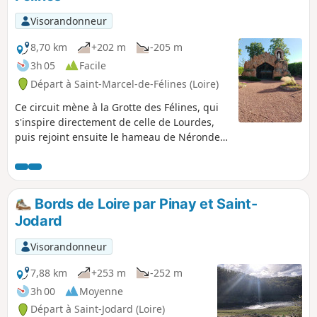
Visorandonneur
8,70 km
+202 m
-205 m
3h 05
Facile
Départ à Saint-Marcel-de-Félines (Loire)
Ce circuit mène à la Grotte des Félines, qui
s'inspire directement de celle de Lourdes,
puis rejoint ensuite le hameau de Nérondet,
puis le village, à travers bois.
Bords de Loire par Pinay et Saint-
Jodard
Visorandonneur
7,88 km
+253 m
-252 m
3h 00
Moyenne
Départ à Saint-Jodard (Loire)