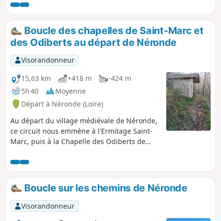
monorail reliant Panissières à Feurs.
Boucle des chapelles de Saint-Marc et
des Odiberts au départ de Néronde
Visorandonneur
15,63 km
+418 m
-424 m
5h 40
Moyenne
Départ à Néronde (Loire)
Au départ du village médiévale de Néronde,
ce circuit nous emmène à l'Ermitage Saint-
Marc, puis à la Chapelle des Odiberts de
Pouilly-lès-Feurs.
Boucle sur les chemins de Néronde
Visorandonneur