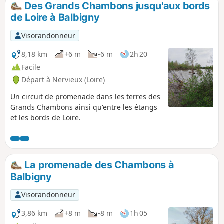
Des Grands Chambons jusqu'aux bords
p
de Loire à Balbigny
Visorandonneur
8,18 km
+6 m
-6 m
2h 20
Facile
Départ à Nervieux (Loire)
Un circuit de promenade dans les terres des
Grands Chambons ainsi qu'entre les étangs
et les bords de Loire.
La promenade des Chambons à
Balbigny
Visorandonneur
3,86 km
+8 m
-8 m
1h 05