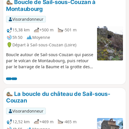
Boucle de Sail-sous-Couzan à
Montaubourg
Visorandonneur
15,38 km
+500 m
-501 m
5h 50
Moyenne
Départ à Sail-sous-Couzan (Loire)
Boucle autour de Sail-sous-Couzan qui passe
par le volcan de Montaubourg, puis retour
par le barrage de la Baume et la grotte des
Fées avec, sur le parcours, de très belle vues
sur le Château de Sail.
La boucle du château de Sail-sous-
Couzan
Visorandonneur
12,52 km
+469 m
-465 m