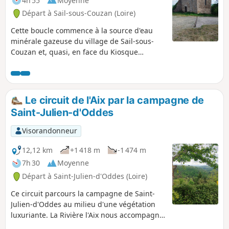
4h 55
Moyenne
Départ à Sail-sous-Couzan (Loire)
Cette boucle commence à la source d'eau
minérale gazeuse du village de Sail-sous-
Couzan et, quasi, en face du Kiosque
"Fontfort", son ancien emplacement.
Principalement en forêt, l'itinéraire nous
amène jusqu'au château-fort, ainsi qu'à la
Chapelle Notre-Dame de Couzan.
Le circuit de l'Aix par la campagne de
Saint-Julien-d'Oddes
Visorandonneur
12,12 km
+1 418 m
-1 474 m
7h 30
Moyenne
Départ à Saint-Julien-d'Oddes (Loire)
Ce circuit parcours la campagne de Saint-
Julien-d'Oddes au milieu d'une végétation
luxuriante. La Rivière l'Aix nous accompagne
jusqu'à la centrale hydroélectrique de