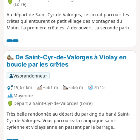
(Loire)
Au départ de Saint-Cyr-de-Valorges, ce circuit parcourt les
crêtes qui entourent ce petit village des Montagnes du
Matin. La première crête est à découvert. La seconde partie,
sur le GR®7, est en forêt. Situé à mi-parcours, le Lac de
Saint-Cyr, plutôt un étang, est idéal pour une pause
ombragée. Le retour offre de beaux points de vue dégagés
sur la plaine et les Monts du Forez.
De Saint-Cyr-de-Valorges à Violay en
boucle par les crêtes
Visorandonneur
19,67 km
+561 m
-566 m
7h 15
Moyenne
Départ à Saint-Cyr-de-Valorges (Loire)
Très belle randonnée au départ du parking du bar à Saint-
Cyr-de-Valorges. Vous parcourez la campagne saint-
cyrienne et violaysienne en passant par le barrage
d'Échanssieux puis par Violay avec un retour par les Crêtes