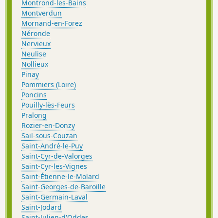
Montrond-les-Bains
Montverdun
Mornand-en-Forez
Néronde
Nervieux
Neulise
Nollieux
Pinay
Pommiers (Loire)
Poncins
Pouilly-lès-Feurs
Pralong
Rozier-en-Donzy
Sail-sous-Couzan
Saint-André-le-Puy
Saint-Cyr-de-Valorges
Saint-Cyr-les-Vignes
Saint-Étienne-le-Molard
Saint-Georges-de-Baroille
Saint-Germain-Laval
Saint-Jodard
Saint-Julien-d'Oddes