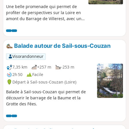
Une belle promenade qui permet de
profiter de perspectives sur la Loire en
amont du Barrage de Villerest, avec un
aperçu du Château de la Roche. Elle ne
présente pas de difficultés majeures,
mais se déroule pour la moitié sur de la
route, tout particulièrement entre Pinay,
Balade autour de Sail-sous-Couzan
Saint-Jodard et le retour à la Vourdiat.
Les bords de Loire offrent par endroits
Visorandonneur
des points favorables au pique-nique, et
au calme (merci donc de respecter les
7,35 km
+257 m
-253 m
pêcheurs qui profitent aussi du même
2h 50
Facile
cadre).
Départ à Sail-sous-Couzan (Loire)
Balade à Sail-sous-Couzan qui permet de
découvrir le barrage de la Baume et la
Grotte des Fées.