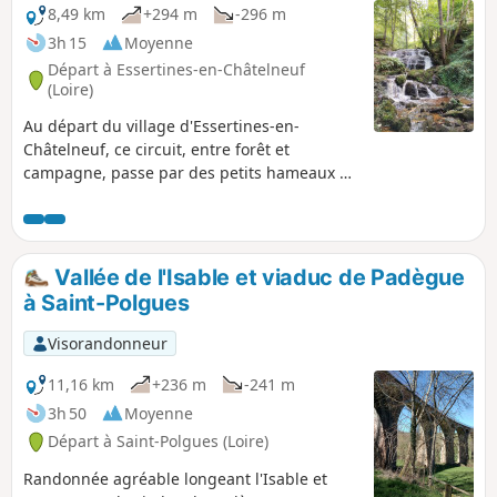
8,49 km
+294 m
-296 m
3h 15
Moyenne
Départ à Essertines-en-Châtelneuf
(Loire)
Au départ du village d'Essertines-en-
Châtelneuf, ce circuit, entre forêt et
campagne, passe par des petits hameaux et
par la Cascade de la Trézaillette.
Vallée de l'Isable et viaduc de Padègue
à Saint-Polgues
Visorandonneur
11,16 km
+236 m
-241 m
3h 50
Moyenne
Départ à Saint-Polgues (Loire)
Randonnée agréable longeant l'Isable et