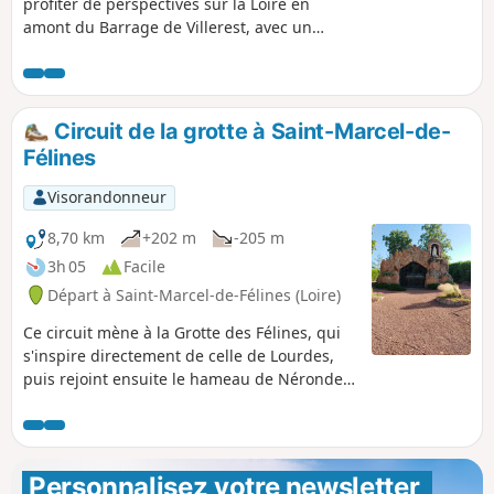
profiter de perspectives sur la Loire en
amont du Barrage de Villerest, avec un
aperçu du Château de la Roche. Elle ne
présente pas de difficultés majeures,
mais se déroule pour la moitié sur de la
route, tout particulièrement entre Pinay,
Circuit de la grotte à Saint-Marcel-de-
Saint-Jodard et le retour à la Vourdiat.
Félines
Les bords de Loire offrent par endroits
des points favorables au pique-nique, et
Visorandonneur
au calme (merci donc de respecter les
pêcheurs qui profitent aussi du même
8,70 km
+202 m
-205 m
cadre).
3h 05
Facile
Départ à Saint-Marcel-de-Félines (Loire)
Ce circuit mène à la Grotte des Félines, qui
s'inspire directement de celle de Lourdes,
puis rejoint ensuite le hameau de Nérondet,
puis le village, à travers bois.
Personnalisez votre newsletter 