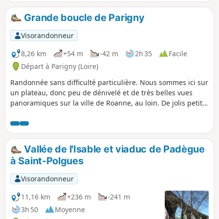
Grande boucle de Parigny
Visorandonneur
8,26 km
+54 m
-42 m
2h 35
Facile
Départ à Parigny (Loire)
Randonnée sans difficulté particulière. Nous sommes ici sur
un plateau, donc peu de dénivelé et de très belles vues
panoramiques sur la ville de Roanne, au loin. De jolis petits
passages près de beaux étangs bien aménagés mais privés.
Le parcours est mi-chemin de terre, mi-petites voies
communales ou chemins goudronnés. Très peu de route
départementale.
Vallée de l'Isable et viaduc de Padègue
à Saint-Polgues
Visorandonneur
11,16 km
+236 m
-241 m
3h 50
Moyenne