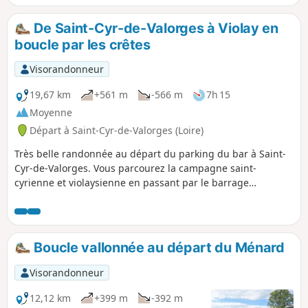
ombragée. Le retour offre de beaux points de vue dégagés
sur la plaine et les Monts du Forez.
De Saint-Cyr-de-Valorges à Violay en
boucle par les crêtes
Visorandonneur
19,67 km
+561 m
-566 m
7h 15
Moyenne
Départ à Saint-Cyr-de-Valorges (Loire)
Très belle randonnée au départ du parking du bar à Saint-
Cyr-de-Valorges. Vous parcourez la campagne saint-
cyrienne et violaysienne en passant par le barrage
d'Échanssieux puis par Violay avec un retour par les Crêtes
(GR®7) où vous aurez 2 magnifiques paysages, sur votre
droite les monts du Lyonnais (par temps clair les Alpes et le
Mont Blanc), sur votre gauche les monts du Forez,
Boucle vallonnée au départ du Ménard
l’Auvergne et le Cantal.
Visorandonneur
12,12 km
+399 m
-392 m