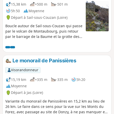
15,38 km
+500 m
-501 m
5h 50
Moyenne
Départ à Sail-sous-Couzan (Loire)
Boucle autour de Sail-sous-Couzan qui passe
par le volcan de Montaubourg, puis retour
par le barrage de la Baume et la grotte des
Fées avec, sur le parcours, de très belle vues
sur le Château de Sail.
Le monorail de Panissières
Visorandonneur
15,19 km
+335 m
-335 m
5h 20
Moyenne
Départ à Jas (Loire)
Variante du monorail de Panissières en 15,2 km au lieu de
26 km. Le faire dans ce sens pour la vue sur les Monts du
Forez, avec passage au site de Donzy, à ne pas manquer et