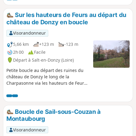
Sur les hauteurs de Feurs au départ du
château de Donzy en boucle
Visorandonneur
5,66 km
+123 m
-123 m
2h 00
Facile
Départ à Salt-en-Donzy (Loire)
Petite boucle au départ des ruines du
château de Donzy le long de la
Charpasonne via les hauteurs de Feurs.
De belles photos à faire à mi-parcours
avec un soleil couchant se reflétant sur
les étangs de la Loire et en arrière fond
les monts du Forez .
Boucle de Sail-sous-Couzan à
Montaubourg
Visorandonneur