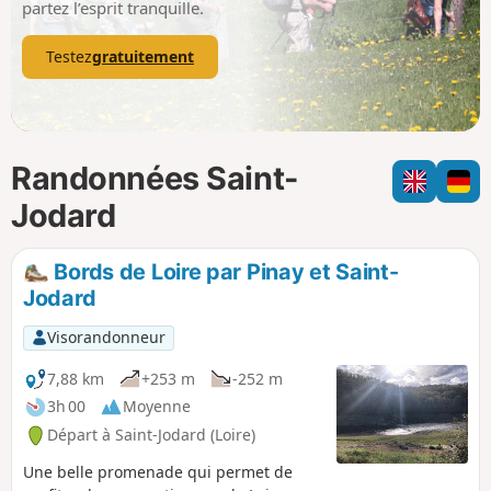
partez l’esprit tranquille.
Testez
gratuitement
Randonnées Saint-
Jodard
Bords de Loire par Pinay et Saint-
Jodard
Visorandonneur
7,88 km
+253 m
-252 m
3h 00
Moyenne
Départ à Saint-Jodard (Loire)
Une belle promenade qui permet de