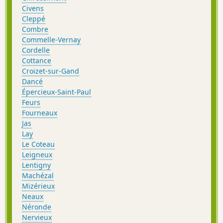
Civens
Cleppé
Combre
Commelle-Vernay
Cordelle
Cottance
Croizet-sur-Gand
Dancé
Épercieux-Saint-Paul
Feurs
Fourneaux
Jas
Lay
Le Coteau
Leigneux
Lentigny
Machézal
Mizérieux
Neaux
Néronde
Nervieux