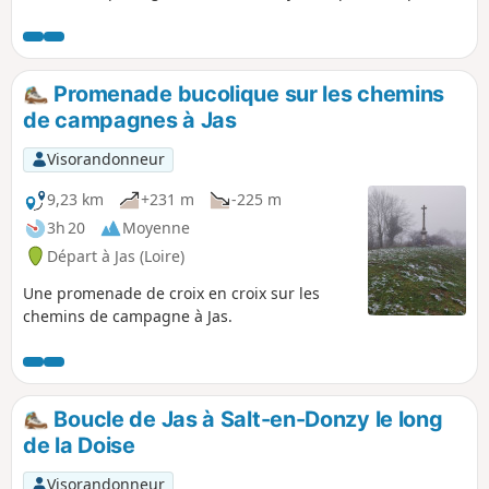
à visiter. Circuit balisé Jaune et Blanc avec une locomotive
Noire de Jas à La Valette puis de chez Grizonnet à Jas. Suite
à une remarque de l'auteur il est préférable de stationner
au (4) pour commencer la randonnée. Les coordonnées
Promenade bucolique sur les chemins
pour le parking au village de Donzy sont : Longitude :
de campagnes à Jas
4.27990° Latitude : 45.74670°.
Visorandonneur
9,23 km
+231 m
-225 m
3h 20
Moyenne
Départ à Jas (Loire)
Une promenade de croix en croix sur les
chemins de campagne à Jas.
Boucle de Jas à Salt-en-Donzy le long
de la Doise
Visorandonneur