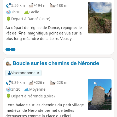
5,56 km
+194 m
-188 m
2h 10
Facile
Départ à Dancé (Loire)
Au départ de l'église de Dancé, rejoignez le
Pêt de l’Âne, magnifique point de vue sur le
plus long méandre de la Loire. Vous y
retrouverez les parcours balisés de
randonnée des bords de Loire. Vous pourrez
rentrer par le bois de Cierve, très beau sous-
bois. Du chemin menant à la Madone, belle
Boucle sur les chemins de Néronde
vue panoramique, à l'Est les Monts du
Lyonnais, au Sud les Monts du Pilat, puis en
Visorandonneur
allant vers l'Ouest les Monts du Forez avec
Pierre-sur-Haute et les Monts de la
9,39 km
+226 m
-228 m
Madeleine.
3h 20
Moyenne
Départ à Néronde (Loire)
Cette balade sur les chemins du petit village
médiéval de Néronde permet de belles
découvertes comme la Place du Pilori,