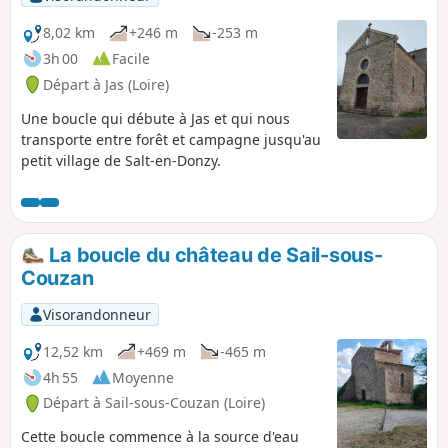
8,02 km
+246 m
-253 m
3h 00
Facile
Départ à Jas (Loire)
Une boucle qui débute à Jas et qui nous
transporte entre forêt et campagne jusqu'au
petit village de Salt-en-Donzy.
La boucle du château de Sail-sous-
Couzan
Visorandonneur
12,52 km
+469 m
-465 m
4h 55
Moyenne
Départ à Sail-sous-Couzan (Loire)
Cette boucle commence à la source d'eau