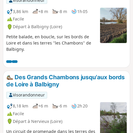
Visorandonneur
3,86 km
+8 m
-8 m
1h 05
Facile
Départ à Balbigny (Loire)
Petite balade, en boucle, sur les bords de
Loire et dans les terres "les Chambons" de
Balbigny.
Des Grands Chambons jusqu'aux bords
de Loire à Balbigny
Visorandonneur
8,18 km
+6 m
-6 m
2h 20
Facile
Départ à Nervieux (Loire)
Un circuit de promenade dans les terres des