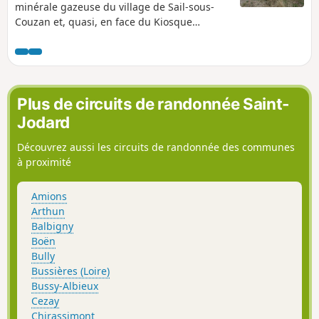
minérale gazeuse du village de Sail-sous-
Couzan et, quasi, en face du Kiosque
"Fontfort", son ancien emplacement.
Principalement en forêt, l'itinéraire nous
amène jusqu'au château-fort, ainsi qu'à la
Chapelle Notre-Dame de Couzan.
Plus de circuits de randonnée Saint-
Jodard
Découvrez aussi les circuits de randonnée des communes
à proximité
Amions
Arthun
Balbigny
Boën
Bully
Bussières (Loire)
Bussy-Albieux
Cezay
Chirassimont