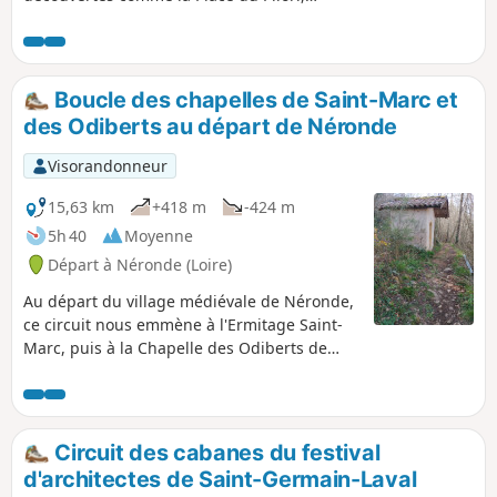
l'ancienne voie ferrée, la chapelle et la table
d'orientation, le plan d'eau, le lavoir et la
Tour Coton.
Boucle des chapelles de Saint-Marc et
des Odiberts au départ de Néronde
Visorandonneur
15,63 km
+418 m
-424 m
5h 40
Moyenne
Départ à Néronde (Loire)
Au départ du village médiévale de Néronde,
ce circuit nous emmène à l'Ermitage Saint-
Marc, puis à la Chapelle des Odiberts de
Pouilly-lès-Feurs.
Circuit des cabanes du festival
d'architectes de Saint-Germain-Laval