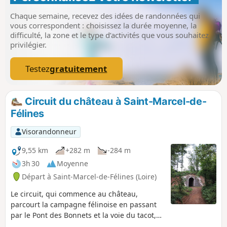
Chaque semaine, recevez des idées de randonnées qui
vous correspondent : choisissez la durée moyenne, la
difficulté, la zone et le type d’activités que vous souhaitez
privilégier.
Testez
gratuitement
Circuit du château à Saint-Marcel-de-
Félines
Visorandonneur
9,55 km
+282 m
-284 m
3h 30
Moyenne
Départ à Saint-Marcel-de-Félines (Loire)
Le circuit, qui commence au château,
parcourt la campagne félinoise en passant
par le Pont des Bonnets et la voie du tacot,
puis continue par le moulin entre rivière et