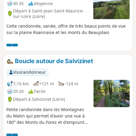
4h 35
Moyenne
Départ à Saint-Jean-Saint-Maurice-
sur-Loire (Loire)
Cette randonnée, variée, offre de très beaux points de vue
sur la plaine Roannaise et les monts du Beaujolais
Boucle autour de Salvizinet
Visorandonneur
7,10 km
+121 m
-124 m
2h 20
Facile
Départ à Salvizinet (Loire)
Petite randonnée dans les Montagnes
du Matin qui permet d'avoir une vue à
180° des Monts du Forez et d'emprunter
une partie de l'ancienne voie du
monorail reliant Panissières à Feurs.