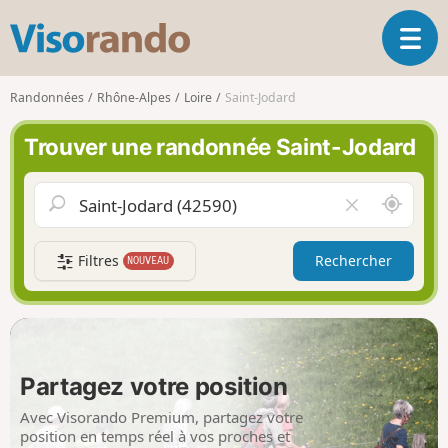
V
O
i
u
s
v
o
Randonnées
Rhône-Alpes
Loire
Saint-Jodard
r
r
i
a
Trouver une randonnée Saint-Jodard
r
n
l
d
a
o
A
V
n
u
i
a
t
d
v
Filtres
Rechercher
NOUVEAU
o
e
i
u
r
g
r
l
a
d
e
t
e
c
i
m
h
Partagez votre position
o
o
a
n
i
m
Avec Visorando Premium, partagez votre
p
position en temps réel à vos proches et