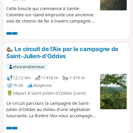
Cette boucle qui commence à Sainte-
Colombe-sur-Gand emprunte une ancienne
voie de chemin de fer à travers campagne et
forêt pour finalement traverser le
vertigineux Pont Marteau de 320 m de long
et de 50 m de haut. Ce circuit suit les
panneaux "Sur les traces du tacot" et en
Le circuit de l'Aix par la campagne de
forêt le balisage Jaune et Rouge du GRP®
Saint-Julien-d'Oddes
"Terre de tisseurs en forêt".
Visorandonneur
12,12 km
+1 418 m
-1 474 m
7h 30
Moyenne
Départ à Saint-Julien-d'Oddes (Loire)
Ce circuit parcours la campagne de Saint-
Julien-d'Oddes au milieu d'une végétation
luxuriante. La Rivière l'Aix nous accompagne
jusqu'à la centrale hydroélectrique de
Chizonnet.