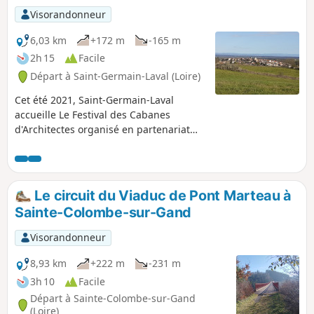
Visorandonneur
6,03 km
+172 m
-165 m
2h 15
Facile
Départ à Saint-Germain-Laval (Loire)
Cet été 2021, Saint-Germain-Laval
accueille Le Festival des Cabanes
d'Architectes organisé en partenariat
avec les associations Festival des
Cabanes et La Soierie, associations
basées à Faverges. Ce circuit vous
permettra de découvrir les 3 cabanes, le
Le circuit du Viaduc de Pont Marteau à
village historique, les bords de l'Aix...
Sainte-Colombe-sur-Gand
Visorandonneur
8,93 km
+222 m
-231 m
3h 10
Facile
Départ à Sainte-Colombe-sur-Gand
(Loire)