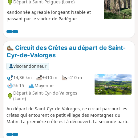
Départ à Saint-Polgues (Loire)
Randonnée agréable longeant l'Isable et
passant par le viaduc de Padègue.
Circuit des Crêtes au départ de Saint-
Cyr-de-Valorges
Visorandonneur
14,36 km
+410 m
-410 m
5h 15
Moyenne
Départ à Saint-Cyr-de-Valorges
(Loire)
Au départ de Saint-Cyr-de-Valorges, ce circuit parcourt les
crêtes qui entourent ce petit village des Montagnes du
Matin. La première crête est à découvert. La seconde partie,
sur le GR®7, est en forêt. Situé à mi-parcours, le Lac de
Saint-Cyr, plutôt un étang, est idéal pour une pause