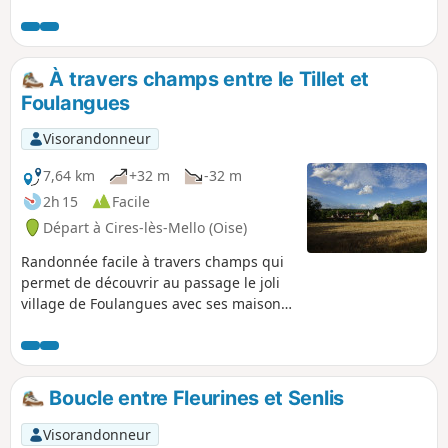
À travers champs entre le Tillet et
Foulangues
Visorandonneur
7,64 km
+32 m
-32 m
2h 15
Facile
Départ à Cires-lès-Mello (Oise)
Randonnée facile à travers champs qui
permet de découvrir au passage le joli
village de Foulangues avec ses maisons
en pierres, sa petite église et le pavillon
du Tillet, maison à pans de bois.
Boucle entre Fleurines et Senlis
Visorandonneur