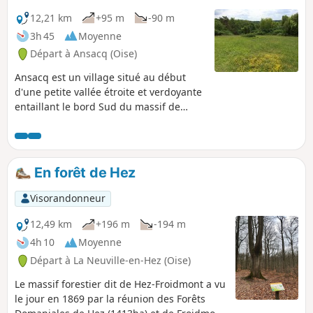
12,21 km
+95 m
-90 m
3h 45
Moyenne
Départ à Ansacq (Oise)
Ansacq est un village situé au début
d'une petite vallée étroite et verdoyante
entaillant le bord Sud du massif de
Clermont, s'élargissant progressivement
pour aller déboucher à Angy, dans la
vallée du Thérain, petite vallée étroite et
verdoyante.
En forêt de Hez
Visorandonneur
12,49 km
+196 m
-194 m
4h 10
Moyenne
Départ à La Neuville-en-Hez (Oise)
Le massif forestier dit de Hez-Froidmont a vu
le jour en 1869 par la réunion des Forêts