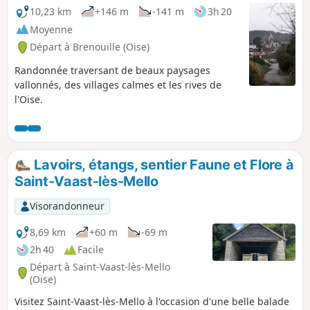
10,23 km
+146 m
-141 m
3h 20
Moyenne
Départ à Brenouille (Oise)
Randonnée traversant de beaux paysages
vallonnés, des villages calmes et les rives de
l'Oise.
Lavoirs, étangs, sentier Faune et Flore à
Saint-Vaast-lès-Mello
Visorandonneur
8,69 km
+60 m
-69 m
2h 40
Facile
Départ à Saint-Vaast-lès-Mello
(Oise)
Visitez Saint-Vaast-lès-Mello à l'occasion d'une belle balade