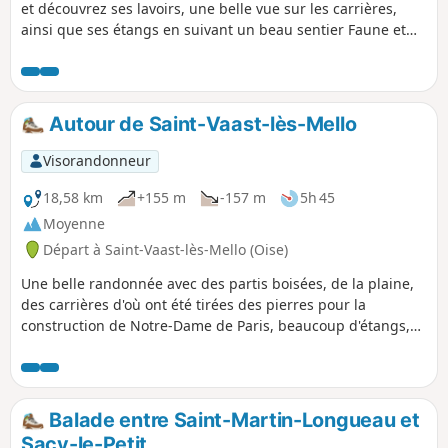
et découvrez ses lavoirs, une belle vue sur les carrières,
ainsi que ses étangs en suivant un beau sentier Faune et
Flore. Le trajet passe également par le reposant hameau de
Barisseuse,
Autour de Saint-Vaast-lès-Mello
Visorandonneur
18,58 km
+155 m
-157 m
5h 45
Moyenne
Départ à Saint-Vaast-lès-Mello (Oise)
Une belle randonnée avec des partis boisées, de la plaine,
des carrières d'où ont été tirées des pierres pour la
construction de Notre-Dame de Paris, beaucoup d'étangs,
deux lavoirs, deux chapelles, l'église de Saint-Vaast, la
Rivière le Théroin (affluent de l'Oise), le Ruisseau de Flandre
Balade entre Saint-Martin-Longueau et
Sacy-le-Petit