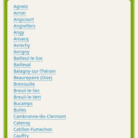
Agnetz
Airion
Angicourt
Angivillers
Angy
Ansacq
Avrechy
Avrigny
Bailleul-le-Soc
Bailleval
Balagny-sur-Thérain
Beaurepaire (Oise)
Brenouille
Breuil-le-Sec
Breuil-le-Vert
Bucamps
Bulles
Cambronne-lès-Clermont
Catenoy
Catillon-Fumechon
Cauffry