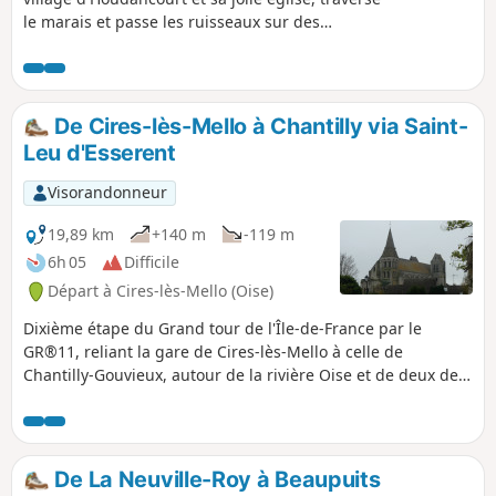
le marais et passe les ruisseaux sur des
passerelles.
De Cires-lès-Mello à Chantilly via Saint-
Leu d'Esserent
Visorandonneur
19,89 km
+140 m
-119 m
6h 05
Difficile
Départ à Cires-lès-Mello (Oise)
Dixième étape du Grand tour de l'Île-de-France par le
GR®11, reliant la gare de Cires-lès-Mello à celle de
Chantilly-Gouvieux, autour de la rivière Oise et de deux de
ses affluents, le Thérain et la Nonette. Le patrimoine bâti
est remarquable ici, entre l'abbatiale de Saint-Leu
d'Esserent et bien sûr la ville et le domaine de Chantilly.
De La Neuville-Roy à Beaupuits