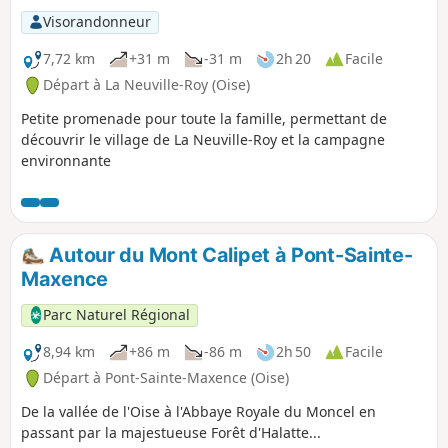
Visorandonneur
7,72 km
+31 m
-31 m
2h 20
Facile
Départ à La Neuville-Roy (Oise)
Petite promenade pour toute la famille, permettant de
découvrir le village de La Neuville-Roy et la campagne
environnante
Autour du Mont Calipet à Pont-Sainte-
Maxence
Parc Naturel Régional
8,94 km
+86 m
-86 m
2h 50
Facile
Départ à Pont-Sainte-Maxence (Oise)
De la vallée de l'Oise à l'Abbaye Royale du Moncel en
passant par la majestueuse Forêt d'Halatte...