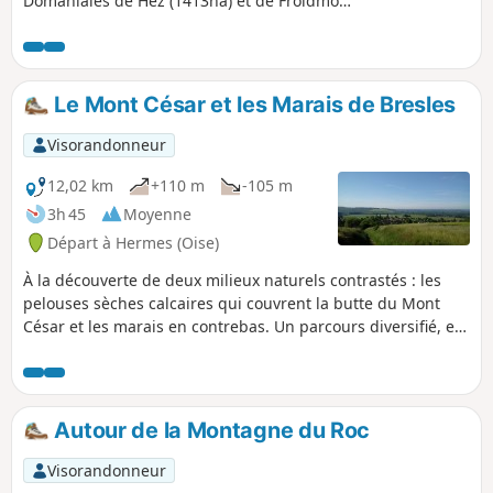
Domaniales de Hez (1413ha) et de Froidmont
(259 ha), auxquelles sont venues se rajouter
les réserves de Saint-Lucien, Saint-Thibault,
la Verrière, d’origines ecclésiastiques. D’une
superficie de 2796 ha d’un seul tenant
Le Mont César et les Marais de Bresles
(exception faite de la vallée Belle Fille isolée
de 100m du massif et représentant un petit
Visorandonneur
canton de 10 ha), il s’étend sur 9km d’Est en
Ouest et sur 6km du Nord au Sud.
12,02 km
+110 m
-105 m
3h 45
Moyenne
Départ à Hermes (Oise)
À la découverte de deux milieux naturels contrastés : les
pelouses sèches calcaires qui couvrent la butte du Mont
César et les marais en contrebas. Un parcours diversifié, en
forêt, au milieu des peupleraies ou entre les champs.
Autour de la Montagne du Roc
Visorandonneur