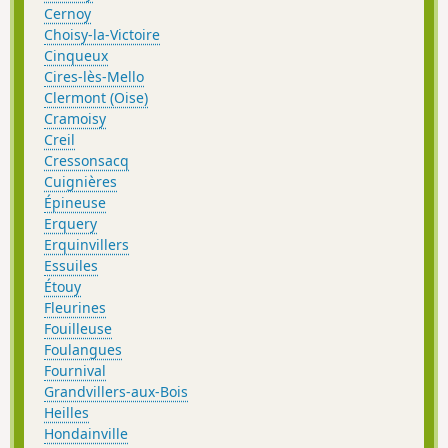
Cernoy
Choisy-la-Victoire
Cinqueux
Cires-lès-Mello
Clermont (Oise)
Cramoisy
Creil
Cressonsacq
Cuignières
Épineuse
Erquery
Erquinvillers
Essuiles
Étouy
Fleurines
Fouilleuse
Foulangues
Fournival
Grandvillers-aux-Bois
Heilles
Hondainville