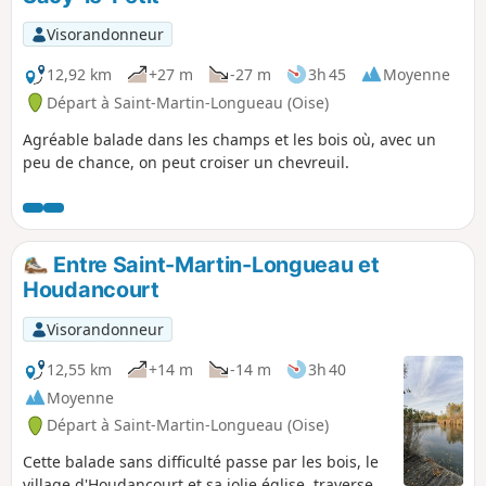
Visorandonneur
12,92 km
+27 m
-27 m
3h 45
Moyenne
Départ à Saint-Martin-Longueau (Oise)
Agréable balade dans les champs et les bois où, avec un
peu de chance, on peut croiser un chevreuil.
Entre Saint-Martin-Longueau et
Houdancourt
Visorandonneur
12,55 km
+14 m
-14 m
3h 40
Moyenne
Départ à Saint-Martin-Longueau (Oise)
Cette balade sans difficulté passe par les bois, le
village d'Houdancourt et sa jolie église, traverse