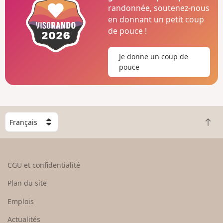
randonnée, soutenez-nous
en donnant un petit coup
de pouce !
Je donne un coup de
pouce
C
R
h
e
o
t
i
o
s
CGU et confidentialité
u
i
r
s
Plan du site
e
s
n
e
Emplois
h
z
Actualités
a
u