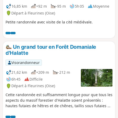
16,85 km
+92 m
-95 m
5h 05
Moyenne
Départ à Fleurines (Oise)
Petite randonnée avec visite de la cité médiévale.
Un grand tour en Forêt Domaniale
d'Halatte
Visorandonneur
21,62 km
+209 m
-212 m
6h 45
Difficile
Départ à Fleurines (Oise)
Cette randonnée est suffisamment longue pour que tous les
aspects du massif forestier d'Halatte soient présentés :
hautes futaies de hêtres et de chênes, taillis sous futaies de
chênes avec des tilleuls en sous-étage de végétation,... et
grandes clairières cultivées dont la plus vaste est celle de