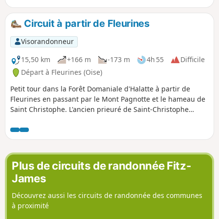
Fleurines. Le trajet emprunte, en grande partie, les très
belles routes forestières aménagées depuis quelques
Circuit à partir de Fleurines
siècles.
Visorandonneur
15,50 km
+166 m
-173 m
4h 55
Difficile
Départ à Fleurines (Oise)
Petit tour dans la Forêt Domaniale d'Halatte à partir de
Fleurines en passant par le Mont Pagnotte et le hameau de
Saint Christophe. L'ancien prieuré de Saint-Christophe
constitue aujourd'hui le principal élément du patrimoine
architectural de Fleurines ; il est classé au titre des
Monuments Historiques. La commune est également riche
d'un important patrimoine naturel et paysager, et intègre le
périmètre d'une zone naturelle d'intérêt écologique,
Plus de circuits de randonnée Fitz-
faunistique et floristique (ZNIEFF). Depuis sa création en
James
2004, Fleurines entre également dans le périmètre du Parc
Naturel Régional Oise Pays de France.
Découvrez aussi les circuits de randonnée des communes
à proximité