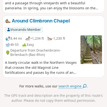
and a passage through vineyards with a beautiful
panorama. In spring, you can enjoy the blossoms on the
fruit trees!
Around Climbronn Chapel
Visorando Member
8.44 mi
+1,234 ft
-1,230 ft
4h 55
Easy
Departure from Drachenbronn-
Birlenbach (Bas-Rhin)
A lovely circular walk in the Northern Vosges
that crosses the old Maginot Line
fortifications and passes by the ruins of an
old chapel. ⚠️ 02/07/2026: Change to the
starting point at the Chemin des Cîmes car
For more walks, use our
search engine
.
park.
The GPS track and description are the property of this route's
author. Please do not copy them without permission.