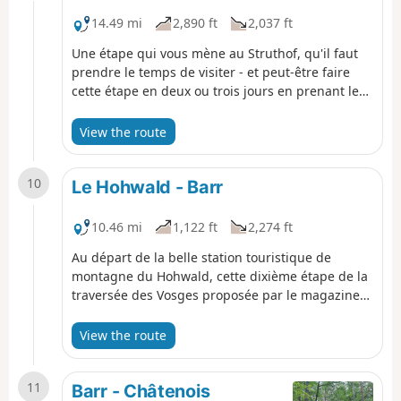
14.49 mi
2,890 ft
2,037 ft
Une étape qui vous mène au Struthof, qu'il faut
prendre le temps de visiter - et peut-être faire
cette étape en deux ou trois jours en prenant le
temps de vous rendre au Mémorial d'Alsace-
Moselle. Vous découvrirez aussi le Champ du Feu
View the route
et la belle station de moyenne montagne ainsi
que le Hohwald. Récit de cette neuvième étape
10
par Romain Gascon à retrouver dans le magazine
Le Hohwald - Barr
Passion Vosges.
10.46 mi
1,122 ft
2,274 ft
Au départ de la belle station touristique de
montagne du Hohwald, cette dixième étape de la
traversée des Vosges proposée par le magazine
Passion Vosges édité par les Dernières Nouvelles
d'Alsace et L'Alsace vous conduira à travers monts
View the route
et forêts jusqu'aux coteaux du vignoble de Barr.
Point d'orgue : le sanctuaire du Mont Sainte-Odile
11
où vous partirez à la rencontre de la sainte
Barr - Châtenois