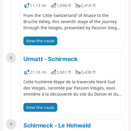
11.13 mi
1,696 ft
2,418 ft
From the ‘Little Switzerland’ of Alsace to the
Bruche Valley, this seventh stage of the journey
through the Vosges, presented by Passion Vosges
magazine published by DNA and L’Alsace, takes
you through the wild heights of the Schneeberg
View the route
and introduces you to the castles and the Nideck
Waterfall between Wangenbourg-Engenthal and
8
Urmatt. A stage narrated by Romain Gascon. The
Urmatt - Schirmeck
entire route follows the Red Rectangle, unless
otherwise stated.
21.16 mi
3,661 ft
3,438 ft
Cette huitième étape de la traversée Nord-Sud
des Vosges, racontée par Passion Vosges, vous
emmène à la découverte du site du Donon et du
Mémorial d'Alsace Moselle. Le récit de cette
randonnée est assuré par Romain Gascon et vous
View the route
pouvez le retrouver - comme l'ensemble des
étapes de la traversée- dans Passion Vosges, le
9
magazine des randonneurs édité par les DNA et
Schirmeck - Le Hohwald
L'Alsace.