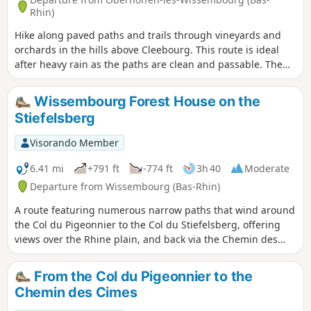
punctuated by sieges, disasters and
Rhin)
acts of war, with a battle in 1870 bearing
Hike along paved paths and trails through vineyards and
its name.
orchards in the hills above Cleebourg. This route is ideal
after heavy rain as the paths are clean and passable. The
walk starts near the school in Oberhoffen-les-Wissembourg.
Halfway along the route, after about two hours' walking, you
Wissembourg Forest House on the
can stop for a bite to eat at the Cleebourg restaurant, visit
Stiefelsberg
the cellars and taste the different grape varieties. You will
be overlooking the villages of Cleebourg, Rott and
Visorando Member
Oberhoffen-les-Wissembourg with superb views.
6.41 mi
+791 ft
-774 ft
3h 40
Moderate
Departure from Wissembourg (Bas-Rhin)
A route featuring numerous narrow paths that wind around
the Col du Pigeonnier to the Col du Stiefelsberg, offering
views over the Rhine plain, and back via the Chemin des
Bornes, which passes through the Luchsenkopf and the
Eslsberg.
From the Col du Pigeonnier to the
Chemin des Cimes