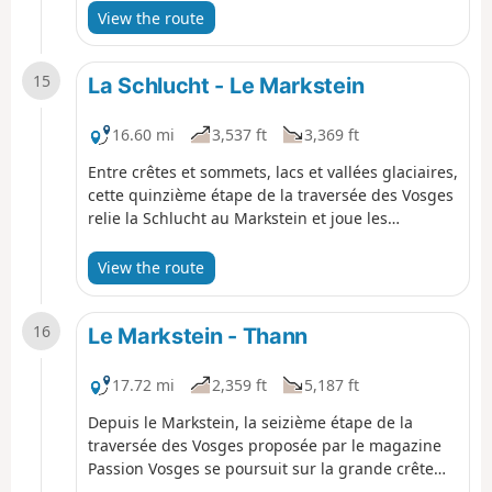
du Tanet qui dominent quelques-uns des plus
View the route
beaux lacs des Hautes Vosges : Lac Blanc, Lac
Noir, Lac Vert, Lac du Forlet...
15
La Schlucht - Le Markstein
16.60 mi
3,537 ft
3,369 ft
Entre crêtes et sommets, lacs et vallées glaciaires,
cette quinzième étape de la traversée des Vosges
relie la Schlucht au Markstein et joue les
montagnes russes dans des décors à couper le
souffle. Récit de cette quinzième étape par Franck
View the route
Buchy à retrouver dans le magazine Passion
Vosges, édité par les Dernières Nouvelles d'Alsace
16
et L'Alsace.
Le Markstein - Thann
17.72 mi
2,359 ft
5,187 ft
Depuis le Markstein, la seizième étape de la
traversée des Vosges proposée par le magazine
Passion Vosges se poursuit sur la grande crête
des Vosges en direction du point culminant du