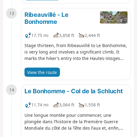
a lovely detour into the valley of the mountain
village of Thannenkirch, a final climb leads to the
13
steep and spectacular site of the three castles
Ribeauvillé - Le
overlooking the charming wine-growing town of
Bonhomme
Ribeauvillé, the end point of this 20-kilometre
route.
17.75 mi
3,858 ft
2,444 ft
Stage thirteen, from Ribeauvillé to Le Bonhomme,
is very long and involves a significant climb. It
marks the hiker’s entry into the Hautes-Vosges
and its first major peaks: Hirzberg and Brézouard,
via the Lapoutroie valley. With a mountain
View the route
atmosphere and superb views in store.
14
Le Bonhomme - Col de la Schlucht
11.74 mi
3,064 ft
1,558 ft
Une longue montée pour commencer, une
plongée dans l’histoire de la Première Guerre
Mondiale du côté de la Tête des Faux et, enfin,
une «balade» sur les crêtes du Gazon du Faing et