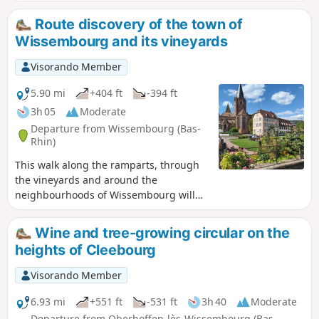
reach the old Scherhol Tower. Return by
descending the slope towards the Lauter
Route discovery of the town of
Valley and a visit to the town of
Wissembourg and its vineyards
Wissembourg.
Visorando Member
5.90 mi
+404 ft
-394 ft
3h 05
Moderate
Departure from Wissembourg (Bas-
Rhin)
This walk along the ramparts, through
the vineyards and around the
neighbourhoods of Wissembourg will
take you past more than 70 houses built
before 1700 and the imposing St. Peter
Wine and tree-growing circular on the
and St. Paul Church. The town's origins
heights of Cleebourg
date back to themid-7thcentury when
Benedictine monks founded an abbey,
Visorando Member
St-Pierre-et-Paul, on an island in the
Lauter. The town has miraculously
6.93 mi
+551 ft
-531 ft
3h 40
Moderate
emerged unscathed from a history
Departure from Oberhoffen-lès-Wissembourg (Bas-