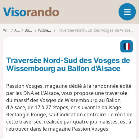
V
T
i
o
s
g
o
Walks
Alsace
Bas-Rhin
Wissembourg
Traversée Nord-Sud des Vosges de Wissembourg au Ballon d'Alsace
g
r
l
a
e
n
n
d
Traversée Nord-Sud des Vosges de
a
o
v
Wissembourg au Ballon d'Alsace
i
g
Passion Vosges, magazine dédié à la randonnée édité
a
par les DNA et L'Alsace, vous propose une traversée
t
i
du massif des Vosges de Wissembourg au Ballon
o
d'Alsace, de 17 à 27 étapes, en suivant le balisage
n
Rectangle Rouge, sauf indication contraire. Le récit de
cette traversée, réalisée par quatre journalistes, est à
retrouver dans le magazine Passion Vosges