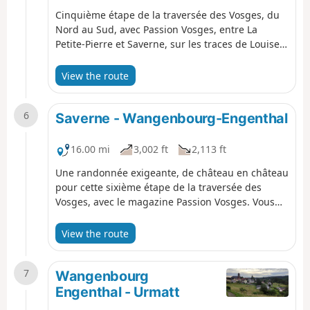
Cinquième étape de la traversée des Vosges, du
Nord au Sud, avec Passion Vosges, entre La
Petite-Pierre et Saverne, sur les traces de Louise
Weiss, René Char et de Felsekaeth. Un randonnée
racontée par Christian Bach, que vous pouvez
View the route
retrouver dans le magazine Passion Vosges édité
par les DNA et L'Alsace.
6
Saverne - Wangenbourg-Engenthal
16.00 mi
3,002 ft
2,113 ft
Une randonnée exigeante, de château en château
pour cette sixième étape de la traversée des
Vosges, avec le magazine Passion Vosges. Vous
découvrirez aussi une belle vue sur la Chapelle
Saint-Léon à Dabo. Une étape racontée par
View the route
Christian Bach dans le magazine Passion Vosges
édité par les DNA et L'Alsace.
7
Wangenbourg
Engenthal - Urmatt