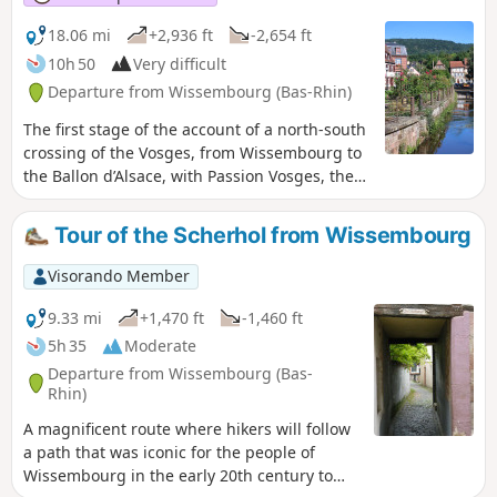
18.06 mi
+2,936 ft
-2,654 ft
10h 50
Very difficult
Departure from Wissembourg (Bas-Rhin)
The first stage of the account of a north-south
crossing of the Vosges, from Wissembourg to
the Ballon d’Alsace, with Passion Vosges, the
magazine dedicated to hiking. This stage is
recounted by Franck Buchy in Passion Vosges.
Tour of the Scherhol from Wissembourg
Visorando Member
9.33 mi
+1,470 ft
-1,460 ft
5h 35
Moderate
Departure from Wissembourg (Bas-
Rhin)
A magnificent route where hikers will follow
a path that was iconic for the people of
Wissembourg in the early 20th century to