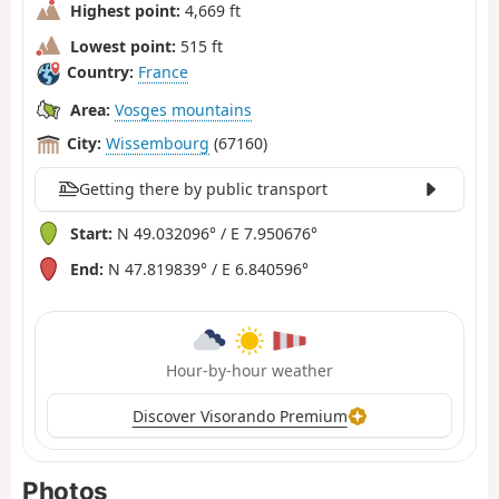
Highest point:
4,669 ft
Lowest point:
515 ft
Country:
France
Area:
Vosges mountains
City:
Wissembourg
(67160)
Getting there by public transport
Start:
N 49.032096° / E 7.950676°
End:
N 47.819839° / E 6.840596°
Hour-by-hour weather
Discover Visorando Premium
Photos