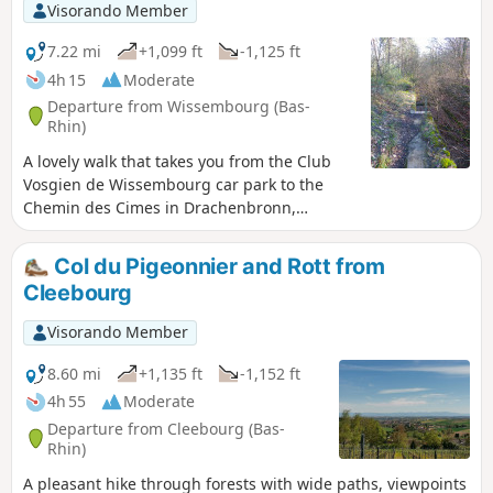
Visorando Member
7.22 mi
+1,099 ft
-1,125 ft
4h 15
Moderate
Departure from Wissembourg (Bas-
Rhin)
A lovely walk that takes you from the Club
Vosgien de Wissembourg car park to the
Chemin des Cimes in Drachenbronn,
passing close to the anti-tank ditches and
following the path marked by boundary
Col du Pigeonnier and Rott from
stones bearing the coats of arms of the
Cleebourg
communes of Climbach and Cleebourg. The
only difficulty is crossing the ditch at point
Visorando Member
(7).
8.60 mi
+1,135 ft
-1,152 ft
4h 55
Moderate
Departure from Cleebourg (Bas-
Rhin)
A pleasant hike through forests with wide paths, viewpoints