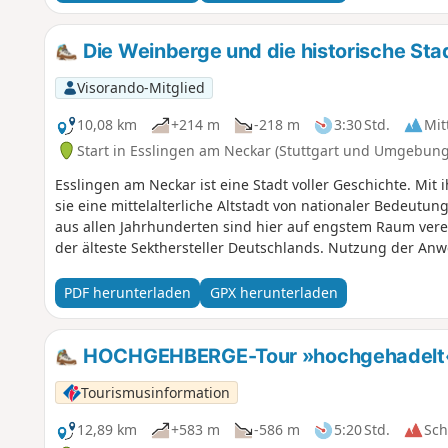
Die Weinberge und die historische Sta
Visorando-Mitglied
10,08 km
+214 m
-218 m
3:30 Std.
Mit
Start in Esslingen am Neckar (Stuttgart und Umgebung
Esslingen am Neckar ist eine Stadt voller Geschichte. Mit i
sie eine mittelalterliche Altstadt von nationaler Bedeutu
aus allen Jahrhunderten sind hier auf engstem Raum ver
der älteste Sekthersteller Deutschlands. Nutzung der Anw
PDF herunterladen
GPX herunterladen
HOCHGEHBERGE-Tour »hochgehadelt« 
Tourismusinformation
12,89 km
+583 m
-586 m
5:20 Std.
Sc