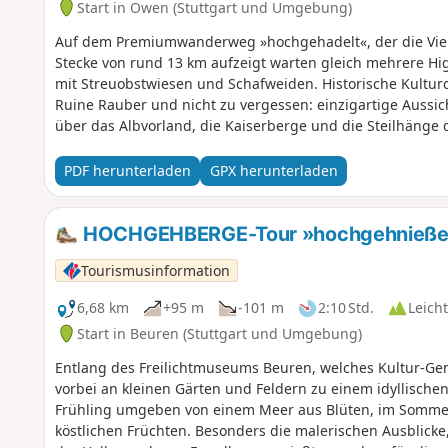
Start in Owen (Stuttgart und Umgebung)
Auf dem Premiumwanderweg »hochgehadelt«, der die Vielf
Stecke von rund 13 km aufzeigt warten gleich mehrere High
mit Streuobstwiesen und Schafweiden. Historische Kultur
Ruine Rauber und nicht zu vergessen: einzigartige Aussic
über das Albvorland, die Kaiserberge und die Steilhänge d
PDF herunterladen
GPX herunterladen
HOCHGEHBERGE-Tour »hochgehnießen«
Tourismusinformation
6,68 km
+95 m
-101 m
2:10 Std.
Leicht
Start in Beuren (Stuttgart und Umgebung)
Entlang des Freilichtmuseums Beuren, welches Kultur-Genu
vorbei an kleinen Gärten und Feldern zu einem idyllisch
Frühling umgeben von einem Meer aus Blüten, im Sommer
köstlichen Früchten. Besonders die malerischen Ausblick