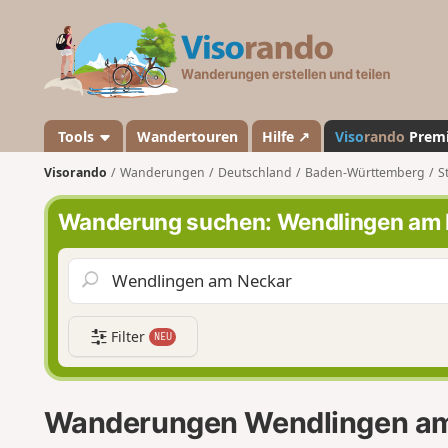
V
i
s
o
r
a
Tools
Wandertouren
Hilfe ↗
Viso
rando
Prem
n
Visorando
Wanderungen
Deutschland
Baden-Württemberg
S
d
o
Wanderung suchen: Wendlingen am 
Filter
NEU
Wanderungen Wendlingen a