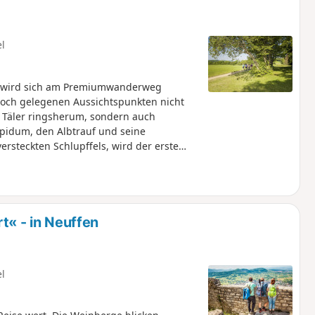
mmer einen Abstecher wert.
el
t, wird sich am Premiumwanderweg
 hoch gelegenen Aussichtspunkten nicht
e Täler ringsherum, sondern auch
pidum, den Albtrauf und seine
rsteckten Schlupffels, wird der erste
 erwartet den Wanderer ein gigantischer
manchmal sogar bis zum Schwarzwald und
 Beuren. Zurück auf der Albhochfläche
sliche Aussicht auf die markante Burg
ersieht, führt der historische
 - in Neuffen
spunkt der vielseitigen Tour.
el