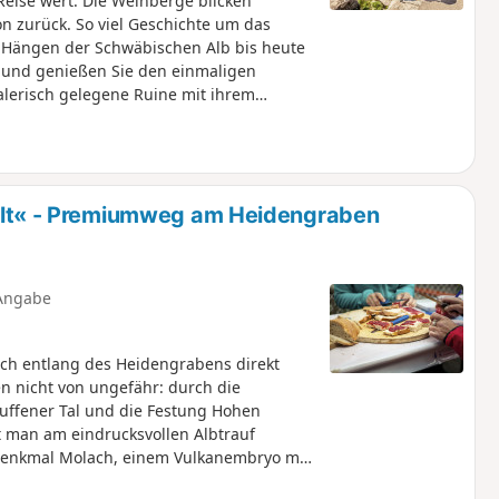
eise wert. Die Weinberge blicken
on zurück. So viel Geschichte um das
Hängen der Schwäbischen Alb bis heute
 und genießen Sie den einmaligen
lerisch gelegene Ruine mit ihrem
rt zur württembergischen Landesfestung
nie wirklich eingenommen. Im Jahr 1948
r die Fusion Baden-Württembergs
en den »hochgehkeltert« hinauf und
 die raue Natur der Alb in vollen Zügen.
t« - Premiumweg am Heidengraben
Angabe
ch entlang des Heidengrabens direkt
en nicht von ungefähr: durch die
euffener Tal und die Festung Hohen
 man am eindrucksvollen Albtrauf
denkmal Molach, einem Vulkanembryo mit
man mit etwas Glück ein paar echten