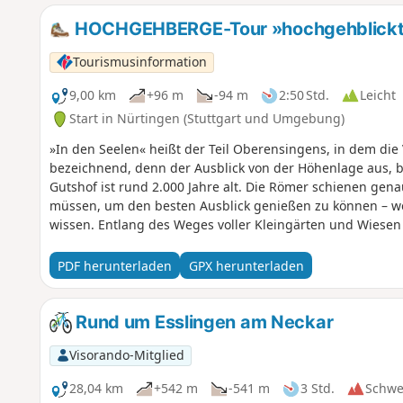
HOCHGEHBERGE-Tour »hochgehblickt« 
Tourismusinformation
9,00 km
+96 m
-94 m
2:50 Std.
Leicht
Start in Nürtingen (Stuttgart und Umgebung)
»In den Seelen« heißt der Teil Oberensingens, in dem die V
bezeichnend, denn der Ausblick von der Höhenlage aus, b
Gutshof ist rund 2.000 Jahre alt. Die Römer schienen gena
müssen, um den besten Ausblick genießen zu können – we
wissen. Entlang des Weges voller Kleingärten und Wiese
einen Berg hinauf, bietet sich am Waldesende ein wahrhaf
Rechter Hand liegt eine Alpakafarm, auf der sich knuddel
PDF herunterladen
GPX herunterladen
Variationen tummeln und sich über Besuch freuen. Dann 
Streuobstwiesen zum Wengerterhäuschen, das eine gemüt
»Ruh dich aus, schau hinaus« ermutigt ein Schild, um die
Rund um Esslingen am Neckar
man sich manchmal auch einfach ein wenig Zeit für schö
Visorando-Mitglied
28,04 km
+542 m
-541 m
3 Std.
Schwe