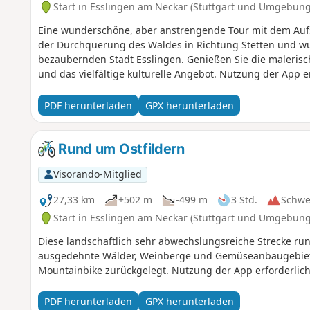
Start in Esslingen am Neckar (Stuttgart und Umgebung
Eine wunderschöne, aber anstrengende Tour mit dem Aufst
der Durchquerung des Waldes in Richtung Stetten und wu
bezaubernden Stadt Esslingen. Genießen Sie die maleris
und das vielfältige kulturelle Angebot. Nutzung der App er
PDF herunterladen
GPX herunterladen
Rund um Ostfildern
Visorando-Mitglied
27,33 km
+502 m
-499 m
3 Std.
Schwe
Start in Esslingen am Neckar (Stuttgart und Umgebung
Diese landschaftlich sehr abwechslungsreiche Strecke run
ausgedehnte Wälder, Weinberge und Gemüseanbaugebiete
Mountainbike zurückgelegt. Nutzung der App erforderlich
PDF herunterladen
GPX herunterladen