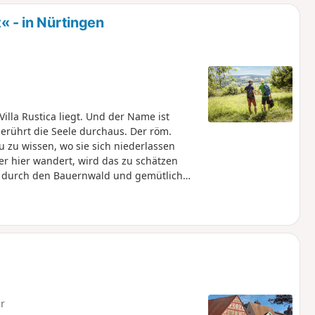
u
n
- in Nürtingen
m
illa Rustica liegt. Und der Name ist
erührt die Seele durchaus. Der röm.
u zu wissen, wo sie sich niederlassen
r hier wandert, wird das zu schätzen
n durch den Bauernwald und gemütlich
t großer Ausblick auf den Albtrauf.
ig flauschige Alpakas in verschiedenen
geht die Wanderung vorbei an
liche Bank für Wanderer beherbergt.
 Vorbeiziehenden daran zu erinnern, dass
ne Augenblicke nehmen soll.
r