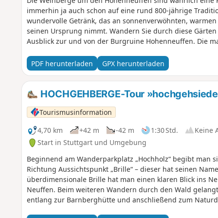
Die Weinberge um den Hohenneuffen sind wahrlich eine R
immerhin ja auch schon auf eine rund 800-jährige Traditi
wundervolle Getränk, das an sonnenverwöhnten, warmen 
seinen Ursprung nimmt. Wandern Sie durch diese Gärten
Ausblick zur und von der Burgruine Hohenneuffen. Die ma
Aussichtsrestaurant wurde bereits ab dem 15. Jahrhunde
ausgebaut. In ihrer langen Geschichte wurde diese aber 
PDF herunterladen
GPX herunterladen
wurde hier beim Treffen der „Dreiländerkonferenz“ soga
beschlossen. Man wandelt folglich auf historischen Pfad
genießt beeindruckende Rundumblicke ins Alb-Vorland und
HOCHGEHBERGE-Tour »hochgehsiedel
Tourismusinformation
4,70 km
+42 m
-42 m
1:30 Std.
Keine 
Start in Stuttgart und Umgebung
Beginnend am Wanderparkplatz „Hochholz“ begibt man si
Richtung Aussichtspunkt „Brille“ – dieser hat seinen Nam
überdimensionale Brille hat man einen klaren Blick ins N
Neuffen. Beim weiteren Wandern durch den Wald gelangt
entlang zur Barnberghütte und anschließend zum Natur
einem Durchmesser von ca. 120 m. Ein Stück weiter kann 