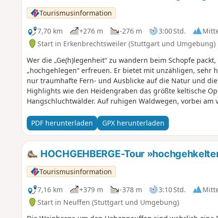
eine der größten Festungsanlagen Süddeutschlands, ist i
Tourismusinformation
7,70 km
+276 m
-276 m
3:00 Std.
Mitt
Start in Erkenbrechtsweiler (Stuttgart und Umgebung)
Wer die „Ge(h)legenheit“ zu wandern beim Schopfe pack
„hochgehlegen“ erfreuen. Er bietet mit unzähligen, sehr
nur traumhafte Fern- und Ausblicke auf die Natur und di
Highlights wie den Heidengraben das größte keltische Op
Hangschluchtwälder. Auf ruhigen Waldwegen, vorbei am ve
Panoramablick am Beurener Fels erreicht. Bei guter Sicht
Ausblick auf den Hohenneuffen, bis nach Stuttgart und 
PDF herunterladen
GPX herunterladen
den Vogesen. Bergab geht es in Richtung Freilichtmuseum
beim „Brucker Fels“ kann man noch eine weitere unverges
Teck und ins Lenninger Tal genießen. Und ehe man sich‘s v
HOCHGEHBERGE-Tour »hochgehkeltert«
Heidengraben einen auch schon wieder zurück zum Anfang
Tourismusinformation
7,16 km
+379 m
-378 m
3:10 Std.
Mitt
Start in Neuffen (Stuttgart und Umgebung)