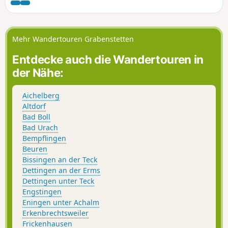
Mehr Wandertouren Grabenstetten
Entdecke auch die Wandertouren in
der Nähe:
Aichelberg
Altdorf
Bad Boll
Bad Urach
Bempflingen
Beuren
Bissingen an der Teck
Dettingen an der Erms
Dettingen unter Teck
Engstingen
Eningen unter Achalm
Erkenbrechtsweiler
Frickenhausen