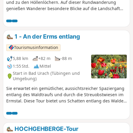
und zu den Höllenlöchern. Auf dieser Rundwanderung
genießen Wanderer besondere Blicke auf die Landschaft
rund um Bad Urach. Die beiden Aussichtsfelsen "Buckleter
Kapf" sowie der "Nägelesfelsen" bieten Panoramen auf das
umliegende Ermstal, die Burgruine Hohenurach sowie das
Maisental. Das Highlight der Tour ist der Gang durch die
1 - An der Erms entlang
Höllenlöcher, eine tiefe Kluft mit klaffenden Felsspalten.
Tourismusinformation
5,88 km
+82 m
-88 m
1:55 Std.
Mittel
Start in Bad Urach (Tübingen und
Umgebung)
Sie erwartet ein gemütlicher, aussichtsreicher Spaziergang
entlang des Waldtraufs und durch die Streuobstwiesen im
Ermstal. Diese Tour bietet uns Schatten entlang des Waldes
und Sonne auf den Feldwegen durch die Streuobstwiesen.
Sie bringt uns vorbei an zwei botanischen Gärten, dem
"Garten der Stille" und dem "Garten Eden". Da ein kurzer
Anstieg überwunden wird, können wir die Aussicht ins
HOCHGEHBERGE-Tour
Kolzental, über die Felder und auf die Burgruine