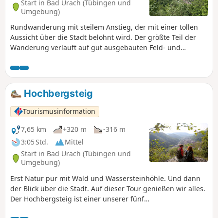
Start in Bad Urach (Tübingen und
Umgebung)
Rundwanderung mit steilem Anstieg, der mit einer tollen
Aussicht über die Stadt belohnt wird. Der größte Teil der
Wanderung verläuft auf gut ausgebauten Feld- und
Waldwegen über die Hochfläche und wieder zurück ins Tal.
Hochbergsteig
Tourismusinformation
7,65 km
+320 m
-316 m
3:05 Std.
Mittel
Start in Bad Urach (Tübingen und
Umgebung)
Erst Natur pur mit Wald und Wassersteinhöhle. Und dann
der Blick über die Stadt. Auf dieser Tour genießen wir alles.
Der Hochbergsteig ist einer unserer fünf
Premiumwanderwege Grafensteige, die unsere