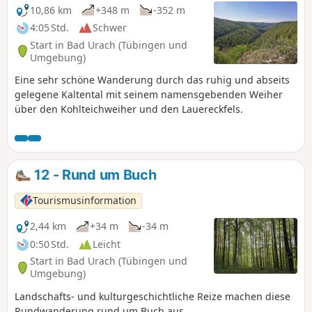
Ausblick auf den Hohenneuffen, bis nach Stuttgart und
10,86 km
+348 m
-352 m
manchmal sogar bis zum Schwarzwald und den Vogesen.
4:05 Std.
Schwer
Bergab geht es in Richtung Freilichtmuseum Beuren.
Start in Bad Urach (Tübingen und
Zurück auf der Albhochfläche beim „Brucker Fels“ kann man
Umgebung)
noch eine weitere unvergessliche Aussicht auf die markante
Eine sehr schöne Wanderung durch das ruhig und abseits
Burg Teck und ins Lenninger Tal genießen. Und ehe man
gelegene Kaltental mit seinem namensgebenden Weiher
sich‘s versieht, führt der historische Heidengraben einen
über den Kohlteichweiher und den Lauereckfels.
auch schon wieder zurück zum Anfangspunkt der
vielseitigen Tour.
12 - Rund um Buch
Tourismusinformation
2,44 km
+34 m
-34 m
0:50 Std.
Leicht
Start in Bad Urach (Tübingen und
Umgebung)
Landschafts- und kulturgeschichtliche Reize machen diese
Rundwanderung rund um Buch aus.