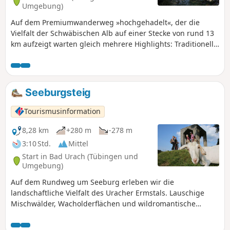
Umgebung)
Auf dem Premiumwanderweg »hochgehadelt«, der die
Vielfalt der Schwäbischen Alb auf einer Stecke von rund 13
km aufzeigt warten gleich mehrere Highlights: Traditionelle
Kulturlandschaft mit Streuobstwiesen und Schafweiden.
Historische Kulturdenkmäler wie die Burg Teck und die
Ruine Rauber und nicht zu vergessen: einzigartige
Aussichtspunkte und Felsvorsprünge mit Blick über das
Seeburgsteig
Albvorland, die Kaiserberge und die Steilhänge des
Albtraufs.
Tourismusinformation
8,28 km
+280 m
-278 m
3:10 Std.
Mittel
Start in Bad Urach (Tübingen und
Umgebung)
Auf dem Rundweg um Seeburg erleben wir die
landschaftliche Vielfalt des Uracher Ermstals. Lauschige
Mischwälder, Wacholderflächen und wildromantische
Schluchten machen die Wanderung zu einem echten
Geheimtipp auf der Uracher Alb. Der Seeburgsteig ist einer