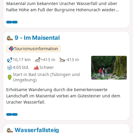
Maisental zum bekannten Uracher Wasserfall und über
die durch mineralische Ablagerungen entstanden sind,
halbe Höhe am Fuß der Burgruine Hohenurach wieder
bestaunt werden.
zurück zum Ausgangspunkt.
9 - Im Maisental
Tourismusinformation
10,17 km
+413 m
-413 m
4:05 Std.
Schwer
Start in Bad Urach (Tübingen und
Umgebung)
Erholsame Wanderung durch die bemerkenswerte
Landschaft im Maisental vorbei am Gütesteiner und dem
Uracher Wasserfall.
Wasserfallsteig