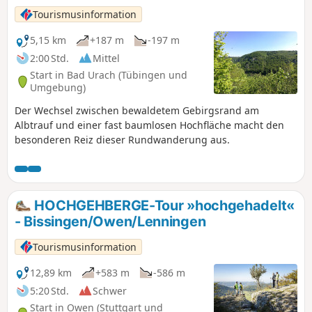
Tourismusinformation
5,15 km
+187 m
-197 m
2:00 Std.
Mittel
Start in Bad Urach (Tübingen und
Umgebung)
Der Wechsel zwischen bewaldetem Gebirgsrand am
Albtrauf und einer fast baumlosen Hochfläche macht den
besonderen Reiz dieser Rundwanderung aus.
HOCHGEHBERGE-Tour »hochgehadelt«
- Bissingen/Owen/Lenningen
Tourismusinformation
12,89 km
+583 m
-586 m
5:20 Std.
Schwer
Start in Owen (Stuttgart und