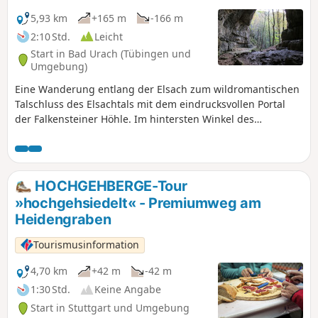
5,93 km
+165 m
-166 m
2:10 Std.
Leicht
Start in Bad Urach (Tübingen und
Umgebung)
Eine Wanderung entlang der Elsach zum wildromantischen
Talschluss des Elsachtals mit dem eindrucksvollen Portal
der Falkensteiner Höhle. Im hintersten Winkel des
Elsachtales liegt eine der bekanntesten Höhlen der
Schwäbischen Alb, die Falkensteiner Höhle. Sie kann zwar
nur von erfahrenen, gut ausgerüsteten Höhlenforschern
begangen, oder - wie die Fachleute sagen - befahren
HOCHGEHBERGE-Tour
werden, aber eine Wanderung entlang der Elsach zum
»hochgehsiedelt« - Premiumweg am
wildromantischen Talschluss mit dem eindrucksvollen
Heidengraben
Portal der Falkensteiner Höhle lohnt sich dennoch. Der
Rückweg ist mit dem Hinweg identisch.
Tourismusinformation
4,70 km
+42 m
-42 m
1:30 Std.
Keine Angabe
Start in Stuttgart und Umgebung