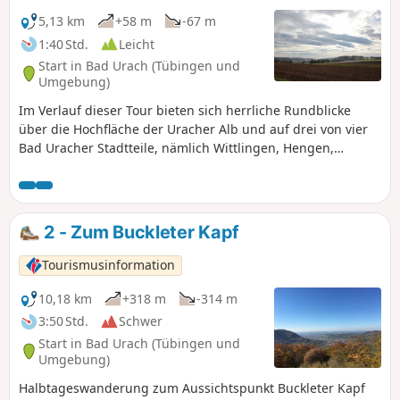
Hohenurach entdecken. Vom höchsten Punkt der
Wanderung steigen wir auf einem schmalen Pfad entlang
5,13 km
+58 m
-67 m
der Hangkante zur Kreuzhütte (kleine Wanderhütte) ab. Um
1:40 Std.
Leicht
unseren nächsten Wegpunkt, die Burgruine Hohenurach,
Start in Bad Urach (Tübingen und
zu erreichen, queren wir den Sattel und erklimmen den
Umgebung)
letzten Anstieg auf den 692 m hohen Schlossberg. Auf der
Im Verlauf dieser Tour bieten sich herrliche Rundblicke
alten Festungsanlage Burgruine Hohenurach gibt es
über die Hochfläche der Uracher Alb und auf drei von vier
zahlreiche Winkel und Nischen zu erkunden...und
Bad Uracher Stadtteile, nämlich Wittlingen, Hengen,
faszinierende Ausblicke.
Sirchingen.
2 - Zum Buckleter Kapf
Tourismusinformation
10,18 km
+318 m
-314 m
3:50 Std.
Schwer
Start in Bad Urach (Tübingen und
Umgebung)
Halbtageswanderung zum Aussichtspunkt Buckleter Kapf