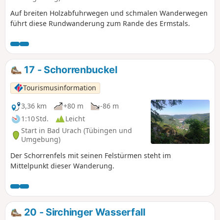
Einblicke in das Leben der Stutfohlen auf dem Vorwerk
Auf breiten Holzabfuhrwegen und schmalen Wanderwegen
Fohlenhof des Haupt- und Landgestüt Marbach erhaschen
führt diese Rundwanderung zum Rande des Ermstals.
können.
17 - Schorrenbuckel
Tourismusinformation
3,36 km
+80 m
-86 m
1:10 Std.
Leicht
Start in Bad Urach (Tübingen und
Umgebung)
Der Schorrenfels mit seinen Felstürmen steht im
Mittelpunkt dieser Wanderung.
20 - Sirchinger Wasserfall