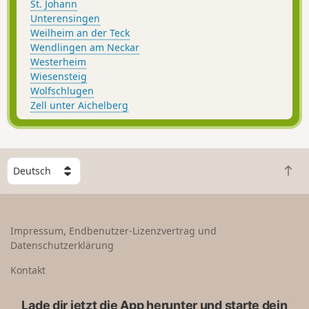
St. Johann
Unterensingen
Weilheim an der Teck
Wendlingen am Neckar
Westerheim
Wiesensteig
Wolfschlugen
Zell unter Aichelberg
W
Z
ä
u
h
r
l
ü
e
Impressum, Endbenutzer-Lizenzvertrag und
c
e
Datenschutzerklärung
k
i
n
n
Kontakt
a
L
c
a
Lade dir jetzt die App herunter und starte dein
h
n