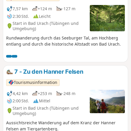
7,57 km
+124 m
-127 m
2:30 Std.
Leicht
Start in Bad Urach (Tübingen und
Umgebung)
Rundwanderung durch das Seeburger Tal, am Hochberg
entlang und durch die historische Altstadt von Bad Urach.
7 - Zu den Hanner Felsen
Tourismusinformation
4,42 km
+253 m
-248 m
2:00 Std.
Mittel
Start in Bad Urach (Tübingen und
Umgebung)
Aussichtsreiche Wanderung auf dem Kranz der Hanner
Felsen am Tiergartenberg.