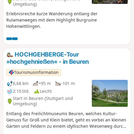
und über natürliche Blumenwiesen zum Vulkanembryo
Umgebung)
Hohbölle (längst erloschener kl. Vulkan). Bänke und Liegen
Erlebnisreiche kurze Wanderung entlang der
entlang des Weges laden zu einer Pause ein. Auch die hoch
Rulamanweges mit dem Highlight Burgruine
gefestigte Burgruine Hohenneuffen, eine der größten
Hohenwittlingen.
Festungsanlagen Süddeutschlands, ist immer einen
Abstecher wert.
HOCHGEHBERGE-Tour
»hochgehnießen« - in Beuren
Tourismusinformation
6,68 km
+95 m
-101 m
2:10 Std.
Leicht
Start in Beuren (Stuttgart und
Umgebung)
Entlang des Freilichtmuseums Beuren, welches Kultur-
Genuss für Groß und Klein bietet, geht es vorbei an kleinen
Gärten und Feldern zu einem idyllischen Wiesenweg durch
Obstplantagen. Im Frühling umgeben von einem Meer aus