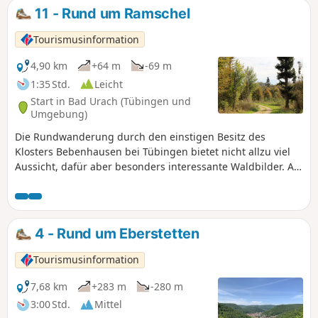
verläuft im schattigen Hochwald. Steigungen und Gefälle
11 - Rund um Ramschel
sind mäßig.
Tourismusinformation
4,90 km
+64 m
-69 m
1:35 Std.
Leicht
Start in Bad Urach (Tübingen und
Umgebung)
Die Rundwanderung durch den einstigen Besitz des
Klosters Bebenhausen bei Tübingen bietet nicht allzu viel
Aussicht, dafür aber besonders interessante Waldbilder. An
heißen Sommertagen spendet der Hochwald kühlen
Schatten. Die Wege sind auch bei feuchter Witterung
bequem zu begehen und größere Steigungen gilt es nicht
zu überwinden.
4 - Rund um Eberstetten
Tourismusinformation
7,68 km
+283 m
-280 m
3:00 Std.
Mittel