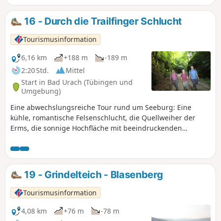
unserer fünf Premiumwanderwege Grafensteige, die
unsere Wandergäste zu den Naturschönheiten innerhalb
16 - Durch die Trailfinger Schlucht
des Biosphärengebiets Schwäbische Alb führen. Wer viel
von der Uracher Alb sehen möchte und dazu noch gerne
Tourismusinformation
ungestört wandert, ist auf dieser Tour genau richtig. Über
Wiesen, Weiden, Wacholderheiden und andere Pfade,
6,16 km
+188 m
-189 m
schlängelt sich diese Tour rund um das kleine Örtchen
2:20 Std.
Mittel
Seeburg.
Start in Bad Urach (Tübingen und
Umgebung)
Eine abwechslungsreiche Tour rund um Seeburg: Eine
kühle, romantische Felsenschlucht, die Quellweiher der
Erms, die sonnige Hochfläche mit beeindruckenden
Ausblicken, Weidekoppeln mit prachtvollen Weidebäumen
und das Hofgut Uhenfels.
19 - Grindelteich - Blasenberg
Tourismusinformation
4,08 km
+76 m
-78 m