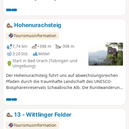
Hohenurachsteig
Tourismusinformation
7,74 km
+398 m
-398 m
3:20 Std.
Mittel
Start in Bad Urach (Tübingen und
Umgebung)
Der Hohenurachsteig führt uns auf abwechslungsreichen
Pfaden durch die traumhafte Landschaft des UNESCO-
Biosphärenreservats Schwäbische Alb. Die Rundwanderung
startet mit einem sportlichen Anstieg, hinauf zu den
Hanner Felsen. Dort werden wir mit einzigartigen
Ausblicken über die Stadt und die Hügellandschaft der
Schwäbischen Alb belohnt. Über schmale Waldpfade und
13 - Wittlinger Felder
einen Wiesenweg geht es zu den Eppenzillfelsen, wo wir in
der Ferne den Uracher Wasserfall und die Burgruine
Tourismusinformation