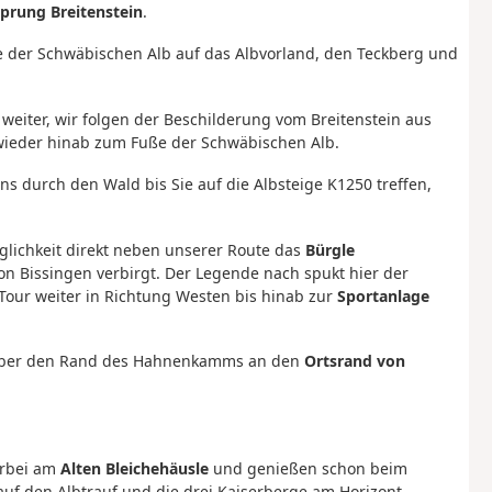
sprung Breitenstein
.
ke der Schwäbischen Alb auf das Albvorland, den Teckberg und
eiter, wir folgen der Beschilderung vom Breitenstein aus
wieder hinab zum Fuße der Schwäbischen Alb.
s durch den Wald bis Sie auf die Albsteige K1250 treffen,
glichkeit direkt neben unserer Route das
Bürgle
n Bissingen verbirgt. Der Legende nach spukt hier der
 Tour weiter in Richtung Westen bis hinab zur
Sportanlage
d über den Rand des Hahnenkamms an den
Ortsrand von
orbei am
Alten Bleichehäusle
und genießen schon beim
auf den Albtrauf und die drei Kaiserberge am Horizont.