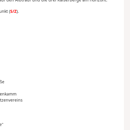
nkt (
S/Z
).
aße
hnenkamm
ützenvereins
e"