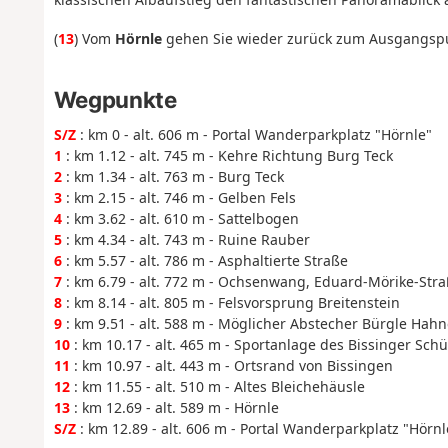
(
13
) Vom
Hörnle
gehen Sie wieder zurück zum Ausgangspu
Wegpunkte
S/Z
: km 0 - alt. 606 m - Portal Wanderparkplatz "Hörnle"
1
: km 1.12 - alt. 745 m - Kehre Richtung Burg Teck
2
: km 1.34 - alt. 763 m - Burg Teck
3
: km 2.15 - alt. 746 m - Gelben Fels
4
: km 3.62 - alt. 610 m - Sattelbogen
5
: km 4.34 - alt. 743 m - Ruine Rauber
6
: km 5.57 - alt. 786 m - Asphaltierte Straße
7
: km 6.79 - alt. 772 m - Ochsenwang, Eduard-Mörike-Str
8
: km 8.14 - alt. 805 m - Felsvorsprung Breitenstein
9
: km 9.51 - alt. 588 m - Möglicher Abstecher Bürgle Ha
10
: km 10.17 - alt. 465 m - Sportanlage des Bissinger Sch
11
: km 10.97 - alt. 443 m - Ortsrand von Bissingen
12
: km 11.55 - alt. 510 m - Altes Bleichehäusle
13
: km 12.69 - alt. 589 m - Hörnle
S/Z
: km 12.89 - alt. 606 m - Portal Wanderparkplatz "Hörnl