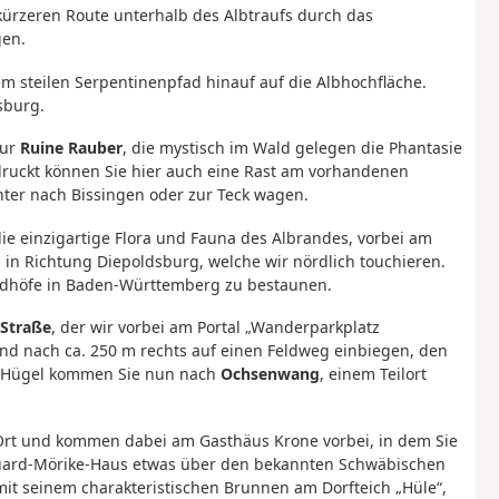
 kürzeren Route unterhalb des Albtraufs durch das
gen.
 steilen Serpentinenpfad hinauf auf die Albhochfläche.
sburg.
zur
Ruine Rauber
, die mystisch im Wald gelegen die Phantasie
druckt können Sie hier auch eine Rast am vorhandenen
nter nach Bissingen oder zur Teck wagen.
ie einzigartige Flora und Fauna des Albrandes, vorbei am
 in Richtung Diepoldsburg, welche wir nördlich touchieren.
riedhöfe in Baden-Württemberg zu bestaunen.
 Straße
, der wir vorbei am Portal „Wanderparkplatz
nd nach ca. 250 m rechts auf einen Feldweg einbiegen, den
nen Hügel kommen Sie nun nach
Ochsenwang
, einem Teilort
rt und kommen dabei am Gasthäus Krone vorbei, in dem Sie
Eduard-Mörike-Haus etwas über den bekannten Schwäbischen
it seinem charakteristischen Brunnen am Dorfteich „Hüle“,