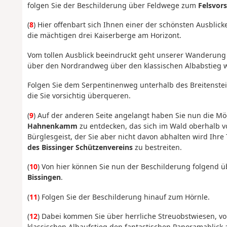
folgen Sie der Beschilderung über Feldwege zum
Felsvor
(
8
) Hier offenbart sich Ihnen einer der schönsten Ausblic
die mächtigen drei Kaiserberge am Horizont.
Vom tollen Ausblick beeindruckt geht unserer Wanderung w
über den Nordrandweg über den klassischen Albabstieg 
Folgen Sie dem Serpentinenweg unterhalb des Breitenstein
die Sie vorsichtig überqueren.
(
9
) Auf der anderen Seite angelangt haben Sie nun die Mö
Hahnenkamm
zu entdecken, das sich im Wald oberhalb vo
Bürglesgeist, der Sie aber nicht davon abhalten wird Ihre
des Bissinger Schützenvereins
zu bestreiten.
(
10
) Von hier können Sie nun der Beschilderung folgen
Bissingen
.
(
11
) Folgen Sie der Beschilderung hinauf zum Hörnle.
(
12
) Dabei kommen Sie über herrliche Streuobstwiesen, v
klassischen Albaufstieg den fantastischen Panoramablick 