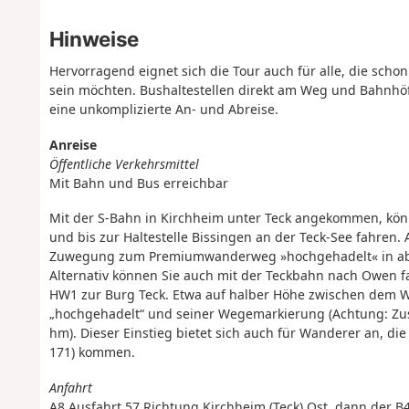
Hinweise
Hervorragend eignet sich die Tour auch für alle, die s
sein möchten. Bushaltestellen direkt am Weg und Bahnhöfe
eine unkomplizierte An- und Abreise.
Anreise
Öffentliche Verkehrsmittel
Mit Bahn und Bus erreichbar
Mit der S-Bahn in Kirchheim unter Teck angekommen, könn
und bis zur Haltestelle Bissingen an der Teck-See fahren. A
Zuwegung zum Premiumwanderweg »hochgehadelt« in ab der
Alternativ können Sie auch mit der Teckbahn nach Owen f
HW1 zur Burg Teck. Etwa auf halber Höhe zwischen dem W
„hochgehadelt“ und seiner Wegemarkierung (Achtung: Z
hm). Dieser Einstieg bietet sich auch für Wanderer an, di
171) kommen.
Anfahrt
A8 Ausfahrt 57 Richtung Kirchheim (Teck) Ost, dann der B