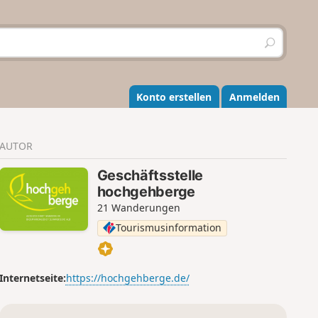
S
u
c
h
e
Konto erstellen
Anmelden
n
AUTOR
Geschäftsstelle
hochgehberge
21 Wanderungen
Tourismusinformation
Internetseite:
https://hochgehberge.de/