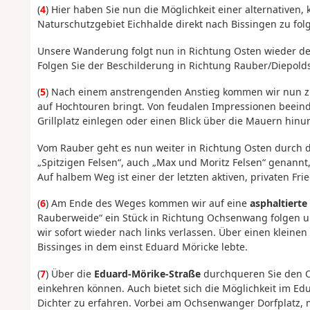
(
4
) Hier haben Sie nun die Möglichkeit einer alternativen,
Naturschutzgebiet Eichhalde direkt nach Bissingen zu fol
Unsere Wanderung folgt nun in Richtung Osten wieder dem
Folgen Sie der Beschilderung in Richtung Rauber/Diepold
(
5
) Nach einem anstrengenden Anstieg kommen wir nun 
auf Hochtouren bringt. Von feudalen Impressionen beein
Grillplatz einlegen oder einen Blick über die Mauern hinu
Vom Rauber geht es nun weiter in Richtung Osten durch d
„Spitzigen Felsen“, auch „Max und Moritz Felsen“ genannt,
Auf halbem Weg ist einer der letzten aktiven, privaten F
(
6
) Am Ende des Weges kommen wir auf eine
asphaltierte
Rauberweide“ ein Stück in Richtung Ochsenwang folgen u
wir sofort wieder nach links verlassen. Über einen klei
Bissinges in dem einst Eduard Möricke lebte.
(
7
) Über die
Eduard-Mörike-Straße
durchqueren Sie den O
einkehren können. Auch bietet sich die Möglichkeit im 
Dichter zu erfahren. Vorbei am Ochsenwanger Dorfplatz, m