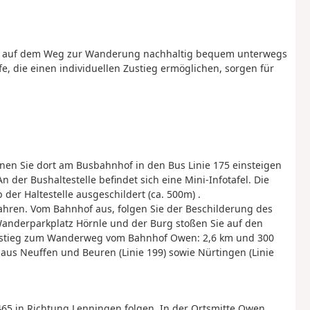
chon auf dem Weg zur Wanderung nachhaltig bequem unterwegs
, die einen individuellen Zustieg ermöglichen, sorgen für
en Sie dort am Busbahnhof in den Bus Linie 175 einsteigen
n der Bushaltestelle befindet sich eine Mini-Infotafel. Die
 Haltestelle ausgeschildert (ca. 500m) .
ahren. Vom Bahnhof aus, folgen Sie der Beschilderung des
anderparkplatz Hörnle und der Burg stoßen Sie auf den
ustieg zum Wanderweg vom Bahnhof Owen: 2,6 km und 300
e aus Neuffen und Beuren (Linie 199) sowie Nürtingen (Linie
465 in Richtung Lenningen folgen. In der Ortsmitte Owen