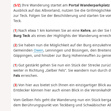
(
S/Z
) Ihre Wanderung startet am
Portal Wanderparkplatz 
Ausblick auf das Albvorland, nutzen Sie die Grillmöglichke
zur Teck. Folgen Sie der Beschilderung und starten Sie v
Teck.
(
1
) Nach etwa 1 km kommen Sie an eine
Kehre
, an der Si
Burg Teck
als eines der Highlights der Wanderung erreic
(
2
) Sie haben nun die Möglichkeit auf der Burg einzukehr
Gemeinden
Owen
, Lenningen und Bissingen, den Breitenst
Göppingen, und hinüber zur Burg Hohenneuffen zu genieß
(
1
) Gut gestärkt gehen Sie nun ein Stück der Strecke zur
weiter in Richtung „Gelber Fels“. Sie wandern nun durch d
Fels
erreichen.
(
3
) Von hier aus bietet sich Ihnen ein einzigartiger Blick
Entdecker können hier auch einen Blick in die Veronikahöh
Vom Gelben Fels geht die Wanderung nun ein Stück berga
dem Berührungspunkt von Teckberg und Schwäbischer Al