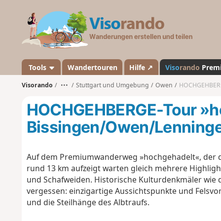
V
i
s
o
r
a
Tools
Wandertouren
Hilfe ↗
Viso
rando
Prem
n
Visorando
•••
Stuttgart und Umgebung
Owen
HOCHGEHBERGE
d
o
HOCHGEHBERGE-Tour »ho
Bissingen/Owen/Lenning
Auf dem Premiumwanderweg »hochgehadelt«, der die 
rund 13 km aufzeigt warten gleich mehrere Highlight
und Schafweiden. Historische Kulturdenkmäler wie d
vergessen: einzigartige Aussichtspunkte und Felsvor
und die Steilhänge des Albtraufs.