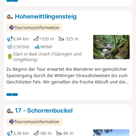
Hohenwittlingensteig
Tourismusinformation
6,64 km
+320 m
-325 m
2:50 Std.
Mittel
Start in Bad Urach (Tübingen und
Umgebung)
Zu Beginn der Tour erwartet die Wanderer ein gemütlicher
Spaziergang durch die Wittlinger-Streuobstwiesen bis zum
Geschlitzten Fels. Wir genießen die frische Albluft und die
Ruhe der Albhochfläche. Es folgt ein knackiger Anstieg vom
Geschlitzten Fels zur Burgruine Hohenwittlingen. Wir
genießen eine tolle Aussicht vom Rauchigen Fels über die
Hügellandschaft der Schwäbischen Alb und das obere
17 - Schorrenbuckel
Ermstal. Wer möchte kann am Fuße der Ruine eine Pause
einlegen und die Grillstelle nutzen. Der Weiterweg führt
Tourismusinformation
uns zur geheimnisvollen Schillerhöhle, wo vor allem
Rulamanfans auf ihre Kosten kommen. Ein weiteres
3,36 km
+80 m
-86 m