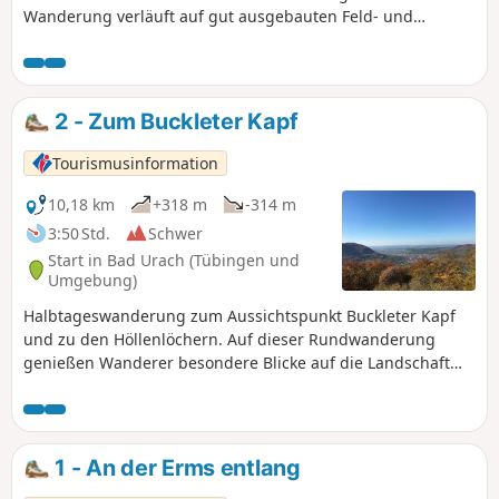
Wanderung verläuft auf gut ausgebauten Feld- und
Waldwegen über die Hochfläche und wieder zurück ins Tal.
2 - Zum Buckleter Kapf
Tourismusinformation
10,18 km
+318 m
-314 m
3:50 Std.
Schwer
Start in Bad Urach (Tübingen und
Umgebung)
Halbtageswanderung zum Aussichtspunkt Buckleter Kapf
und zu den Höllenlöchern. Auf dieser Rundwanderung
genießen Wanderer besondere Blicke auf die Landschaft
rund um Bad Urach. Die beiden Aussichtsfelsen "Buckleter
Kapf" sowie der "Nägelesfelsen" bieten Panoramen auf das
umliegende Ermstal, die Burgruine Hohenurach sowie das
Maisental. Das Highlight der Tour ist der Gang durch die
1 - An der Erms entlang
Höllenlöcher, eine tiefe Kluft mit klaffenden Felsspalten.