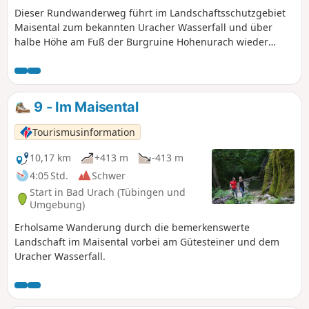
Dieser Rundwanderweg führt im Landschaftsschutzgebiet
Maisental zum bekannten Uracher Wasserfall und über
halbe Höhe am Fuß der Burgruine Hohenurach wieder
zurück zum Ausgangspunkt.
9 - Im Maisental
Tourismusinformation
10,17 km
+413 m
-413 m
4:05 Std.
Schwer
Start in Bad Urach (Tübingen und
Umgebung)
Erholsame Wanderung durch die bemerkenswerte
Landschaft im Maisental vorbei am Gütesteiner und dem
Uracher Wasserfall.