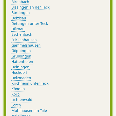
Birenbach
Bissingen an der Teck
Börtlingen
Deizisau
Dettingen unter Teck
Dürnau
Eschenbach
Frickenhausen
Gammelshausen
Göppingen
Gruibingen
Hattenhofen
Heiningen
Hochdorf
Holzmaden
Kirchheim unter Teck
Köngen
Korb
Lichtenwald
Lorch
Mühlhausen im Täle
Neidlingen