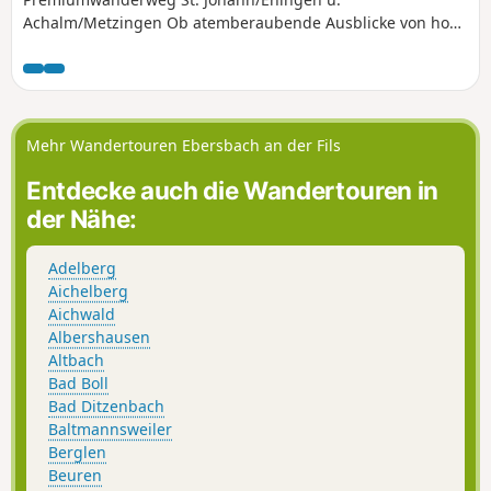
Achalm/Metzingen Ob atemberaubende Ausblicke von hoch
oben, oder auf dem Segelflugplatz Roßfeld den anderen
beim Höhenflug zuschauen – der Wanderweg
»hochgehflogen« ist der Weg zu geh‘n.
Mehr Wandertouren Ebersbach an der Fils
Entdecke auch die Wandertouren in
der Nähe:
Adelberg
Aichelberg
Aichwald
Albershausen
Altbach
Bad Boll
Bad Ditzenbach
Baltmannsweiler
Berglen
Beuren