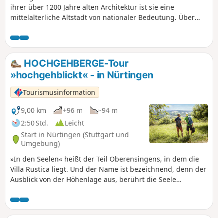
ihrer über 1200 Jahre alten Architektur ist sie eine
mittelalterliche Altstadt von nationaler Bedeutung. Über
800 architektonische Denkmäler aus allen Jahrhunderten
sind hier auf engstem Raum vereint, umgeben von
Weinbergen, darunter der älteste Sekthersteller
Deutschlands. Nutzung der Anwendung erforderlich.
HOCHGEHBERGE-Tour
»hochgehblickt« - in Nürtingen
Tourismusinformation
9,00 km
+96 m
-94 m
2:50 Std.
Leicht
Start in Nürtingen (Stuttgart und
Umgebung)
»In den Seelen« heißt der Teil Oberensingens, in dem die
Villa Rustica liegt. Und der Name ist bezeichnend, denn der
Ausblick von der Höhenlage aus, berührt die Seele
durchaus. Der röm. Gutshof ist rund 2.000 Jahre alt. Die
Römer schienen genau zu wissen, wo sie sich niederlassen
müssen, um den besten Ausblick genießen zu können – wer