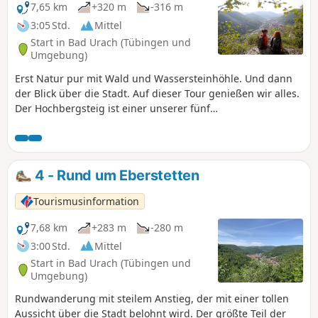
7,65 km
+320 m
-316 m
3:05 Std.
Mittel
Start in Bad Urach (Tübingen und
Umgebung)
Erst Natur pur mit Wald und Wassersteinhöhle. Und dann
der Blick über die Stadt. Auf dieser Tour genießen wir alles.
Der Hochbergsteig ist einer unserer fünf
Premiumwanderwege Grafensteige, die unsere
Wandergäste zu den Naturschönheiten innerhalb des
Biosphärengebiets Schwäbische Alb führen. Nicht nur der
Aussichtspunkt Michelskäppele, sondern auch die
4 - Rund um Eberstetten
verschiedenen Felsvorsprünge der Kunstmühlefelsen
überzeugen mit fantastischen Ausblicken über die Stadt
Tourismusinformation
und das Seeburger Tal. Zwischen den einzelnen
Aussichtspunkten verläuft ein schmaler Waldpfad entlang
7,68 km
+283 m
-280 m
der Albkante. Gemütliche Waldliegen laden zum
3:00 Std.
Mittel
Entspannen auf der Albhochfläche ein.
Start in Bad Urach (Tübingen und
Umgebung)
Rundwanderung mit steilem Anstieg, der mit einer tollen
Aussicht über die Stadt belohnt wird. Der größte Teil der