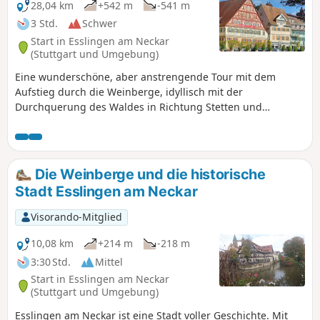
28,04 km
+542 m
-541 m
3 Std.
Schwer
Start in Esslingen am Neckar
(Stuttgart und Umgebung)
Eine wunderschöne, aber anstrengende Tour mit dem
Aufstieg durch die Weinberge, idyllisch mit der
Durchquerung des Waldes in Richtung Stetten und
wunderbar mit der Ankunft in der bezaubernden Stadt
Esslingen. Genießen Sie die malerischen Landschaften am
Ufer des Neckars und das vielfältige kulturelle Angebot.
Nutzung der App erforderlich.
Die Weinberge und die historische
Stadt Esslingen am Neckar
Visorando-Mitglied
10,08 km
+214 m
-218 m
3:30 Std.
Mittel
Start in Esslingen am Neckar
(Stuttgart und Umgebung)
Esslingen am Neckar ist eine Stadt voller Geschichte. Mit