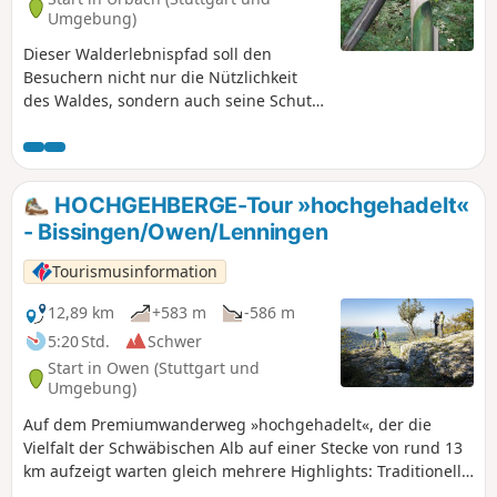
Umgebung)
Dieser Walderlebnispfad soll den
Besuchern nicht nur die Nützlichkeit
des Waldes, sondern auch seine Schutz-
und Freizeitfunktion bewusst machen.
Sehen, hören, schmecken und berühren
sind notwendig, um die natürliche
Vielfalt kennenzulernen. Nicht weniger
HOCHGEHBERGE-Tour »hochgehadelt«
als 10 schön in den Wald eingebettete
- Bissingen/Owen/Lenningen
Mitmachstationen und eine vielfältige
Tierwelt lassen diese Wanderung mit
Tourismusinformation
Sicherheit zu einer unvergesslichen
Erfahrung für Kinder und Erwachsene
12,89 km
+583 m
-586 m
werden.
5:20 Std.
Schwer
Start in Owen (Stuttgart und
Umgebung)
Auf dem Premiumwanderweg »hochgehadelt«, der die
Vielfalt der Schwäbischen Alb auf einer Stecke von rund 13
km aufzeigt warten gleich mehrere Highlights: Traditionelle
Kulturlandschaft mit Streuobstwiesen und Schafweiden.