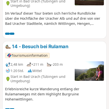
Start in Bad Urach (Tübingen und
uns weiter in das Reich der Tierwelt, in der wir spannende
Umgebung)
Einblicke in das Leben der Stutfohlen auf dem Vorwerk
Im Verlauf dieser Tour bieten sich herrliche Rundblicke
Fohlenhof des Haupt- und Landgestüt Marbach erhaschen
über die Hochfläche der Uracher Alb und auf drei von vier
können.
Bad Uracher Stadtteile, nämlich Wittlingen, Hengen,
Sirchingen.
14 - Besuch bei Rulaman
Tourismusinformation
2,48 km
+211 m
-203 m
1:20 Std.
Mittel
Start in Bad Urach (Tübingen und
Umgebung)
Erlebnisreiche kurze Wanderung entlang der
Rulamanweges mit dem Highlight Burgruine
Hohenwittlingen.