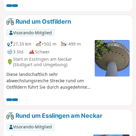
Historische Kulturdenkmäler wie die Burg Teck und die
Ruine Rauber und nicht zu vergessen: einzigartige
Aussichtspunkte und Felsvorsprünge mit Blick über das
Rund um Ostfildern
Albvorland, die Kaiserberge und die Steilhänge des
Albtraufs.
Visorando-Mitglied
27,33 km
+502 m
-499 m
3 Std.
Schwer
Start in Esslingen am Neckar
(Stuttgart und Umgebung)
Diese landschaftlich sehr
abwechslungsreiche Strecke rund um
Ostfildern führt Sie durch ausgedehnte
Wälder, Weinberge und
Gemüseanbaugebiete. Die Strecke
wurde im Herbst mit dem Mountainbike
zurückgelegt. Nutzung der App
Rund um Esslingen am Neckar
erforderlich_.
Visorando-Mitglied