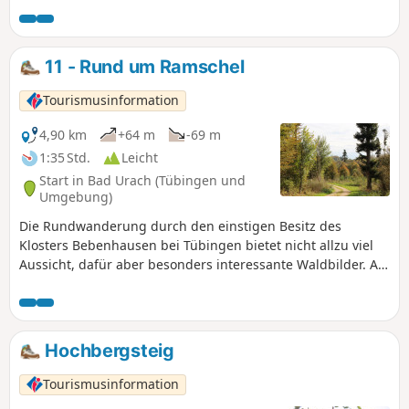
abwechslungsreiche Rundwanderung auf gut ausgebauten
Feld- und Waldwegen. Ungefähr die Hälfte der Route
verläuft im schattigen Hochwald. Steigungen und Gefälle
11 - Rund um Ramschel
sind mäßig.
Tourismusinformation
4,90 km
+64 m
-69 m
1:35 Std.
Leicht
Start in Bad Urach (Tübingen und
Umgebung)
Die Rundwanderung durch den einstigen Besitz des
Klosters Bebenhausen bei Tübingen bietet nicht allzu viel
Aussicht, dafür aber besonders interessante Waldbilder. An
heißen Sommertagen spendet der Hochwald kühlen
Schatten. Die Wege sind auch bei feuchter Witterung
bequem zu begehen und größere Steigungen gilt es nicht
zu überwinden.
Hochbergsteig
Tourismusinformation