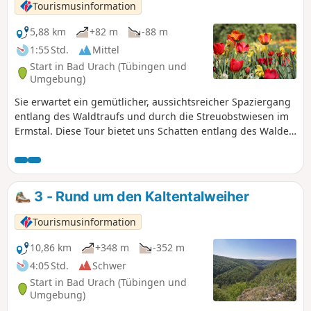
Tourismusinformation
5,88 km
+82 m
-88 m
1:55 Std.
Mittel
Start in Bad Urach (Tübingen und
Umgebung)
Sie erwartet ein gemütlicher, aussichtsreicher Spaziergang
entlang des Waldtraufs und durch die Streuobstwiesen im
Ermstal. Diese Tour bietet uns Schatten entlang des Waldes
und Sonne auf den Feldwegen durch die Streuobstwiesen.
Sie bringt uns vorbei an zwei botanischen Gärten, dem
"Garten der Stille" und dem "Garten Eden". Da ein kurzer
Anstieg überwunden wird, können wir die Aussicht ins
3 - Rund um den Kaltentalweiher
Kolzental, über die Felder und auf die Burgruine
Hohenurach genießen. Der Weg ist bei jeder Witterung gut
Tourismusinformation
begehbar.
10,86 km
+348 m
-352 m
4:05 Std.
Schwer
Start in Bad Urach (Tübingen und
Umgebung)