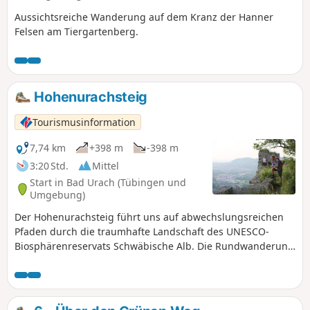
Aussichtsreiche Wanderung auf dem Kranz der Hanner
Felsen am Tiergartenberg.
Hohenurachsteig
Tourismusinformation
7,74 km
+398 m
-398 m
3:20 Std.
Mittel
Start in Bad Urach (Tübingen und
Umgebung)
Der Hohenurachsteig führt uns auf abwechslungsreichen
Pfaden durch die traumhafte Landschaft des UNESCO-
Biosphärenreservats Schwäbische Alb. Die Rundwanderung
startet mit einem sportlichen Anstieg, hinauf zu den
Hanner Felsen. Dort werden wir mit einzigartigen
Ausblicken über die Stadt und die Hügellandschaft der
Schwäbischen Alb belohnt. Über schmale Waldpfade und