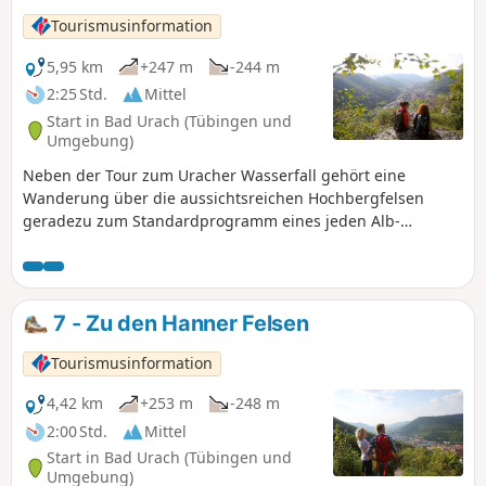
Tourismusinformation
5,95 km
+247 m
-244 m
2:25 Std.
Mittel
Start in Bad Urach (Tübingen und
Umgebung)
Neben der Tour zum Uracher Wasserfall gehört eine
Wanderung über die aussichtsreichen Hochbergfelsen
geradezu zum Standardprogramm eines jeden Alb-
Wanderers.
7 - Zu den Hanner Felsen
Tourismusinformation
4,42 km
+253 m
-248 m
2:00 Std.
Mittel
Start in Bad Urach (Tübingen und
Umgebung)