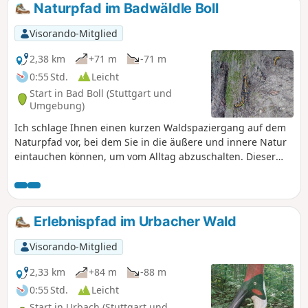
Naturpfad im Badwäldle Boll
Visorando-Mitglied
2,38 km
+71 m
-71 m
0:55 Std.
Leicht
Start in Bad Boll (Stuttgart und
Umgebung)
Ich schlage Ihnen einen kurzen Waldspaziergang auf dem
Naturpfad vor, bei dem Sie in die äußere und innere Natur
eintauchen können, um vom Alltag abzuschalten. Dieser
Ausflug verspricht Ihnen eine Naturerfahrung und hilft
Ihnen, der Hektik der Stadt zu entfliehen. Sie können die
Natur in ihrer ganzen Schönheit und mit all Ihren Sinnen
wahrnehmen. Ein tolles Erlebnis für die ganze Familie,
Erlebnispfad im Urbacher Wald
wenn Sie im Urlaub in der Gegend von Bad Boll in
Deutschland sind.
Visorando-Mitglied
2,33 km
+84 m
-88 m
0:55 Std.
Leicht
Start in Urbach (Stuttgart und