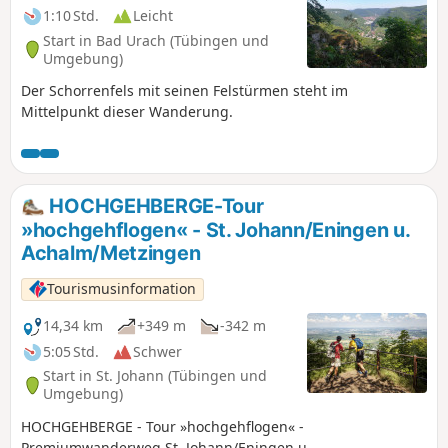
Highlight der Tour ist die üppig grüne Wolfsschlucht mit
1:10 Std.
Leicht
meist trockenem Wasserlauf, welche man auch über eine
Start in Bad Urach (Tübingen und
fast schon alpin anmutende kurze Metalltreppe
Umgebung)
durchwandert. In der feuchten und auch im Sommer
Der Schorrenfels mit seinen Felstürmen steht im
kühlen Klamm können die eindrucksvollen Sinterterrassen,
Mittelpunkt dieser Wanderung.
die durch mineralische Ablagerungen entstanden sind,
bestaunt werden.
HOCHGEHBERGE-Tour
»hochgehflogen« - St. Johann/Eningen u.
Achalm/Metzingen
Tourismusinformation
14,34 km
+349 m
-342 m
5:05 Std.
Schwer
Start in St. Johann (Tübingen und
Umgebung)
HOCHGEHBERGE - Tour »hochgehflogen« -
Premiumwanderweg St. Johann/Eningen u.