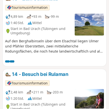
Tourismusinformation
4,89 km
+93 m
-99 m
1:40 Std.
Mittel
Start in Bad Urach (Tübingen und
Umgebung)
Auf den Berghalbinseln über dem Elsachtal liegen Ulmer
und Pfähler Eberstetten, zwei mittelalteriche
Rodungsflächen, die noch heute landwirtschaftlich und als
Schafweide genutzt werden. Über diese Flächen führt die
abwechslungsreiche Rundwanderung auf gut ausgebauten
Feld- und Waldwegen. Ungefähr die Hälfte der Route
verläuft im schattigen Hochwald. Steigungen und Gefälle
14 - Besuch bei Rulaman
sind mäßig.
Tourismusinformation
2,48 km
+211 m
-203 m
1:20 Std.
Mittel
Start in Bad Urach (Tübingen und
Umgebung)