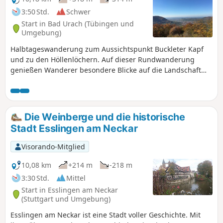
3:50 Std.
Schwer
Start in Bad Urach (Tübingen und
Umgebung)
Halbtageswanderung zum Aussichtspunkt Buckleter Kapf
und zu den Höllenlöchern. Auf dieser Rundwanderung
genießen Wanderer besondere Blicke auf die Landschaft
rund um Bad Urach. Die beiden Aussichtsfelsen "Buckleter
Kapf" sowie der "Nägelesfelsen" bieten Panoramen auf das
umliegende Ermstal, die Burgruine Hohenurach sowie das
Maisental. Das Highlight der Tour ist der Gang durch die
Die Weinberge und die historische
Höllenlöcher, eine tiefe Kluft mit klaffenden Felsspalten.
Stadt Esslingen am Neckar
Visorando-Mitglied
10,08 km
+214 m
-218 m
3:30 Std.
Mittel
Start in Esslingen am Neckar
(Stuttgart und Umgebung)
Esslingen am Neckar ist eine Stadt voller Geschichte. Mit