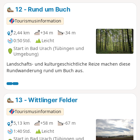
zu überwinden.
12 - Rund um Buch
Tourismusinformation
2,44 km
+34 m
-34 m
0:50 Std.
Leicht
Start in Bad Urach (Tübingen und
Umgebung)
Landschafts- und kulturgeschichtliche Reize machen diese
Rundwanderung rund um Buch aus.
13 - Wittlinger Felder
Tourismusinformation
5,13 km
+58 m
-67 m
1:40 Std.
Leicht
Start in Bad Urach (Tübingen und