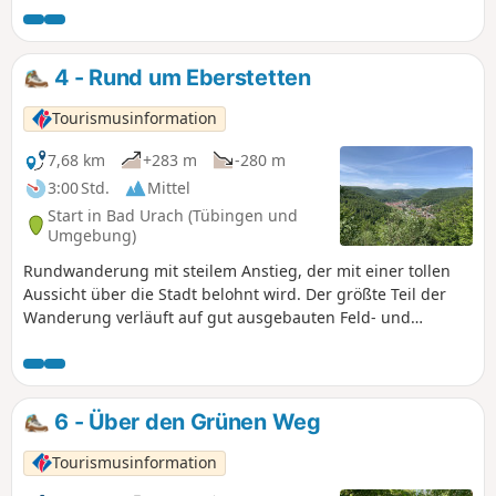
Wandergäste zu den Naturschönheiten innerhalb des
Biosphärengebiets Schwäbische Alb führen. Nicht nur der
Aussichtspunkt Michelskäppele, sondern auch die
4 - Rund um Eberstetten
verschiedenen Felsvorsprünge der Kunstmühlefelsen
überzeugen mit fantastischen Ausblicken über die Stadt
Tourismusinformation
und das Seeburger Tal. Zwischen den einzelnen
Aussichtspunkten verläuft ein schmaler Waldpfad entlang
7,68 km
+283 m
-280 m
der Albkante. Gemütliche Waldliegen laden zum
3:00 Std.
Mittel
Entspannen auf der Albhochfläche ein.
Start in Bad Urach (Tübingen und
Umgebung)
Rundwanderung mit steilem Anstieg, der mit einer tollen
Aussicht über die Stadt belohnt wird. Der größte Teil der
Wanderung verläuft auf gut ausgebauten Feld- und
Waldwegen über die Hochfläche und wieder zurück ins Tal.
6 - Über den Grünen Weg
Tourismusinformation