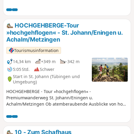
Wanderers.
HOCHGEHBERGE-Tour
»hochgehflogen« - St. Johann/Eningen u.
Achalm/Metzingen
Tourismusinformation
14,34 km
+349 m
-342 m
5:05 Std.
Schwer
Start in St. Johann (Tübingen und
Umgebung)
HOCHGEHBERGE - Tour »hochgehflogen« -
Premiumwanderweg St. Johann/Eningen u.
Achalm/Metzingen Ob atemberaubende Ausblicke von hoch
oben, oder auf dem Segelflugplatz Roßfeld den anderen
beim Höhenflug zuschauen – der Wanderweg
»hochgehflogen« ist der Weg zu geh‘n.
10 - Zum Schafhaus