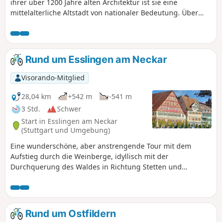
ihrer über 1200 Jahre alten Architektur ist sie eine
mittelalterliche Altstadt von nationaler Bedeutung. Über
800 architektonische Denkmäler aus allen Jahrhunderten
sind hier auf engstem Raum vereint, umgeben von
Weinbergen, darunter der älteste Sekthersteller
Deutschlands. Nutzung der Anwendung erforderlich.
Rund um Esslingen am Neckar
Visorando-Mitglied
28,04 km
+542 m
-541 m
3 Std.
Schwer
Start in Esslingen am Neckar
(Stuttgart und Umgebung)
Eine wunderschöne, aber anstrengende Tour mit dem
Aufstieg durch die Weinberge, idyllisch mit der
Durchquerung des Waldes in Richtung Stetten und
wunderbar mit der Ankunft in der bezaubernden Stadt
Esslingen. Genießen Sie die malerischen Landschaften am
Ufer des Neckars und das vielfältige kulturelle Angebot.
Nutzung der App erforderlich.
Rund um Ostfildern