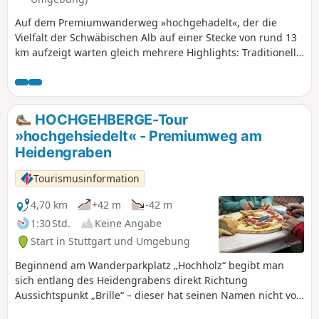
Burg Teck und ins Lenninger Tal genießen. Und ehe man
Auf dem Premiumwanderweg »hochgehadelt«, der die
sich‘s versieht, führt der historische Heidengraben einen
Vielfalt der Schwäbischen Alb auf einer Stecke von rund 13
auch schon wieder zurück zum Anfangspunkt der
km aufzeigt warten gleich mehrere Highlights: Traditionelle
vielseitigen Tour.
Kulturlandschaft mit Streuobstwiesen und Schafweiden.
Historische Kulturdenkmäler wie die Burg Teck und die
Ruine Rauber und nicht zu vergessen: einzigartige
Aussichtspunkte und Felsvorsprünge mit Blick über das
HOCHGEHBERGE-Tour
Albvorland, die Kaiserberge und die Steilhänge des
»hochgehsiedelt« - Premiumweg am
Albtraufs.
Heidengraben
Tourismusinformation
4,70 km
+42 m
-42 m
1:30 Std.
Keine Angabe
Start in Stuttgart und Umgebung
Beginnend am Wanderparkplatz „Hochholz“ begibt man
sich entlang des Heidengrabens direkt Richtung
Aussichtspunkt „Brille“ – dieser hat seinen Namen nicht von
ungefähr: durch die überdimensionale Brille hat man einen