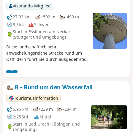
Visorando-Mitglied
27,33 km
+502 m
-499 m
3 Std.
Schwer
Start in Esslingen am Neckar
(Stuttgart und Umgebung)
Diese landschaftlich sehr
abwechslungsreiche Strecke rund um
Ostfildern führt Sie durch ausgedehnte
Wälder, Weinberge und
Gemüseanbaugebiete. Die Strecke
wurde im Herbst mit dem Mountainbike
zurückgelegt. Nutzung der App
8 - Rund um den Wasserfall
erforderlich_.
Tourismusinformation
5,95 km
+239 m
-234 m
2:25 Std.
Mittel
Start in Bad Urach (Tübingen und
Umgebung)