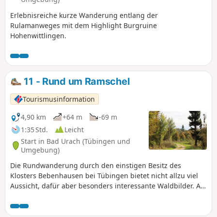
Erlebnisreiche kurze Wanderung entlang der
Rulamanweges mit dem Highlight Burgruine
Hohenwittlingen.
11 - Rund um Ramschel
Tourismusinformation
4,90 km
+64 m
-69 m
1:35 Std.
Leicht
Start in Bad Urach (Tübingen und
Umgebung)
Die Rundwanderung durch den einstigen Besitz des
Klosters Bebenhausen bei Tübingen bietet nicht allzu viel
Aussicht, dafür aber besonders interessante Waldbilder. An
heißen Sommertagen spendet der Hochwald kühlen
Schatten. Die Wege sind auch bei feuchter Witterung
bequem zu begehen und größere Steigungen gilt es nicht