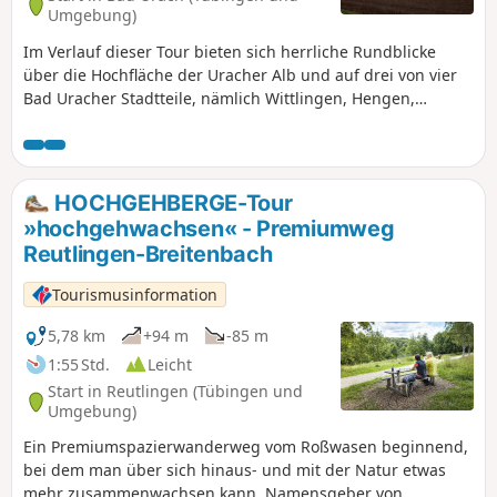
Umgebung)
Im Verlauf dieser Tour bieten sich herrliche Rundblicke
über die Hochfläche der Uracher Alb und auf drei von vier
Bad Uracher Stadtteile, nämlich Wittlingen, Hengen,
Sirchingen.
HOCHGEHBERGE-Tour
»hochgehwachsen« - Premiumweg
Reutlingen-Breitenbach
Tourismusinformation
5,78 km
+94 m
-85 m
1:55 Std.
Leicht
Start in Reutlingen (Tübingen und
Umgebung)
Ein Premiumspazierwanderweg vom Roßwasen beginnend,
bei dem man über sich hinaus- und mit der Natur etwas
mehr zusammenwachsen kann. Namensgeber von