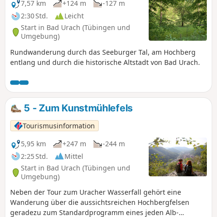
7,57 km
+124 m
-127 m
2:30 Std.
Leicht
Start in Bad Urach (Tübingen und
Umgebung)
Rundwanderung durch das Seeburger Tal, am Hochberg
entlang und durch die historische Altstadt von Bad Urach.
5 - Zum Kunstmühlefels
Tourismusinformation
5,95 km
+247 m
-244 m
2:25 Std.
Mittel
Start in Bad Urach (Tübingen und
Umgebung)
Neben der Tour zum Uracher Wasserfall gehört eine
Wanderung über die aussichtsreichen Hochbergfelsen
geradezu zum Standardprogramm eines jeden Alb-