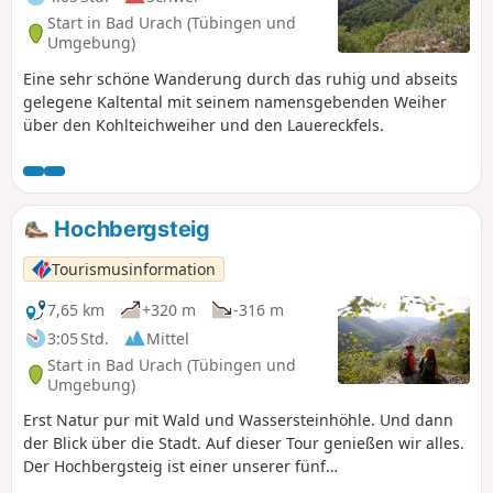
unseren nächsten Wegpunkt, die Burgruine Hohenurach,
Start in Bad Urach (Tübingen und
zu erreichen, queren wir den Sattel und erklimmen den
Umgebung)
letzten Anstieg auf den 692 m hohen Schlossberg. Auf der
Eine sehr schöne Wanderung durch das ruhig und abseits
alten Festungsanlage Burgruine Hohenurach gibt es
gelegene Kaltental mit seinem namensgebenden Weiher
zahlreiche Winkel und Nischen zu erkunden...und
über den Kohlteichweiher und den Lauereckfels.
faszinierende Ausblicke.
Hochbergsteig
Tourismusinformation
7,65 km
+320 m
-316 m
3:05 Std.
Mittel
Start in Bad Urach (Tübingen und
Umgebung)
Erst Natur pur mit Wald und Wassersteinhöhle. Und dann
der Blick über die Stadt. Auf dieser Tour genießen wir alles.
Der Hochbergsteig ist einer unserer fünf
Premiumwanderwege Grafensteige, die unsere