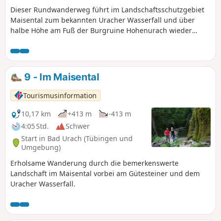
Dieser Rundwanderweg führt im Landschaftsschutzgebiet
Maisental zum bekannten Uracher Wasserfall und über
halbe Höhe am Fuß der Burgruine Hohenurach wieder
zurück zum Ausgangspunkt.
9 - Im Maisental
Tourismusinformation
10,17 km
+413 m
-413 m
4:05 Std.
Schwer
Start in Bad Urach (Tübingen und
Umgebung)
Erholsame Wanderung durch die bemerkenswerte
Landschaft im Maisental vorbei am Gütesteiner und dem
Uracher Wasserfall.