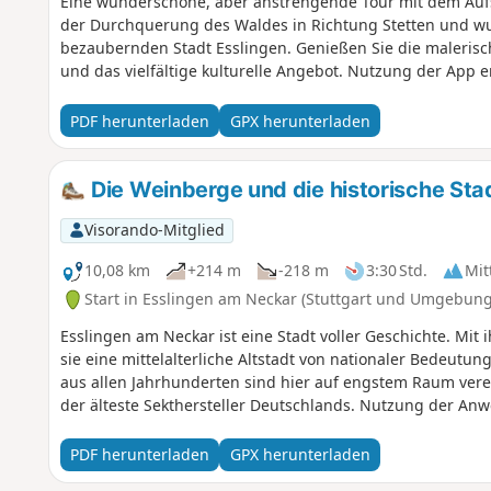
Eine wunderschöne, aber anstrengende Tour mit dem Aufst
der Durchquerung des Waldes in Richtung Stetten und wu
bezaubernden Stadt Esslingen. Genießen Sie die maleris
und das vielfältige kulturelle Angebot. Nutzung der App er
PDF herunterladen
GPX herunterladen
Die Weinberge und die historische Sta
Visorando-Mitglied
10,08 km
+214 m
-218 m
3:30 Std.
Mit
Start in Esslingen am Neckar (Stuttgart und Umgebung
Esslingen am Neckar ist eine Stadt voller Geschichte. Mit i
sie eine mittelalterliche Altstadt von nationaler Bedeutu
aus allen Jahrhunderten sind hier auf engstem Raum ver
der älteste Sekthersteller Deutschlands. Nutzung der Anw
PDF herunterladen
GPX herunterladen