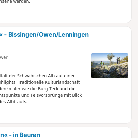
chsene werden.
- Bissingen/Owen/Lenningen
hwer
alt der Schwäbischen Alb auf einer
lights: Traditionelle Kulturlandschaft
denkmäler wie die Burg Teck und die
htspunkte und Felsvorsprünge mit Blick
es Albtraufs.
 - in Beuren