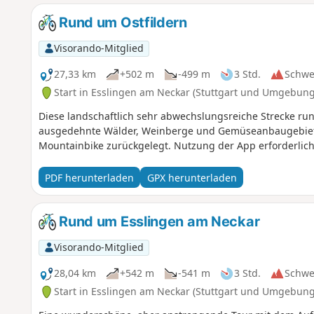
Rund um Ostfildern
Visorando-Mitglied
27,33 km
+502 m
-499 m
3 Std.
Schwe
Start in Esslingen am Neckar (Stuttgart und Umgebung
Diese landschaftlich sehr abwechslungsreiche Strecke run
ausgedehnte Wälder, Weinberge und Gemüseanbaugebiete
Mountainbike zurückgelegt. Nutzung der App erforderlich
PDF herunterladen
GPX herunterladen
Rund um Esslingen am Neckar
Visorando-Mitglied
28,04 km
+542 m
-541 m
3 Std.
Schwe
Start in Esslingen am Neckar (Stuttgart und Umgebung