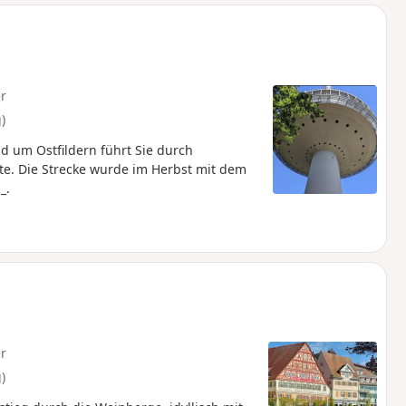
u
n
m
r
)
d um Ostfildern führt Sie durch
. Die Strecke wurde im Herbst mit dem
_.
r
)