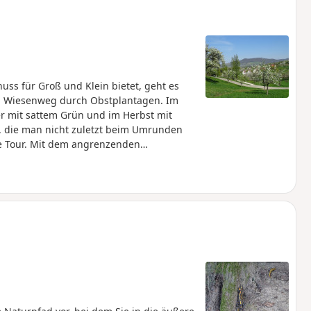
ss für Groß und Klein bietet, geht es
en Wiesenweg durch Obstplantagen. Im
 mit sattem Grün und im Herbst mit
e, die man nicht zuletzt beim Umrunden
e Tour. Mit dem angrenzenden
en Doppelberge gut zu erkennen. Lohnende
ttliche Burg Hohenneuffen und bei guter
m an den zotteligen schottischen
ide um den Engelberg und das
ne visuelle Eindrücke genießen kann,