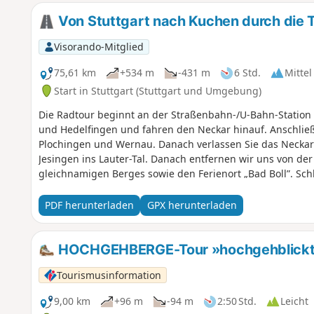
Von Stuttgart nach Kuchen durch die Tä
Visorando-Mitglied
75,61 km
+534 m
-431 m
6 Std.
Mittel
Start in Stuttgart (Stuttgart und Umgebung)
Die Radtour beginnt an der Straßenbahn-/U-Bahn-Station „
und Hedelfingen und fahren den Neckar hinauf. Anschließe
Plochingen und Wernau. Danach verlassen Sie das Neckar
Jesingen ins Lauter-Tal. Danach entfernen wir uns von de
gleichnamigen Berges sowie den Ferienort „Bad Boll”. Sch
das Tal der Fils, das wir bis zum Bahnhof Kuchen hinauffa
PDF herunterladen
GPX herunterladen
HOCHGEHBERGE-Tour »hochgehblickt« 
Tourismusinformation
9,00 km
+96 m
-94 m
2:50 Std.
Leicht