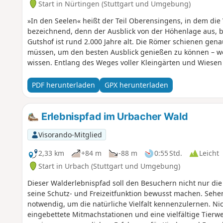
Start in Nürtingen (Stuttgart und Umgebung)
»In den Seelen« heißt der Teil Oberensingens, in dem die V
bezeichnend, denn der Ausblick von der Höhenlage aus, b
Gutshof ist rund 2.000 Jahre alt. Die Römer schienen gena
müssen, um den besten Ausblick genießen zu können – we
wissen. Entlang des Weges voller Kleingärten und Wiese
einen Berg hinauf, bietet sich am Waldesende ein wahrhaf
Rechter Hand liegt eine Alpakafarm, auf der sich knuddel
PDF herunterladen
GPX herunterladen
Variationen tummeln und sich über Besuch freuen. Dann 
Streuobstwiesen zum Wengerterhäuschen, das eine gemüt
»Ruh dich aus, schau hinaus« ermutigt ein Schild, um die
Erlebnispfad im Urbacher Wald
man sich manchmal auch einfach ein wenig Zeit für schö
Visorando-Mitglied
2,33 km
+84 m
-88 m
0:55 Std.
Leicht
Start in Urbach (Stuttgart und Umgebung)
Dieser Walderlebnispfad soll den Besuchern nicht nur die
seine Schutz- und Freizeitfunktion bewusst machen. Seh
notwendig, um die natürliche Vielfalt kennenzulernen. Ni
eingebettete Mitmachstationen und eine vielfältige Tierw