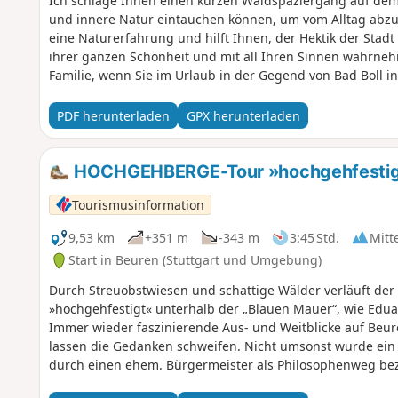
Ich schlage Ihnen einen kurzen Waldspaziergang auf dem 
und innere Natur eintauchen können, um vom Alltag abzus
eine Naturerfahrung und hilft Ihnen, der Hektik der Stadt 
ihrer ganzen Schönheit und mit all Ihren Sinnen wahrnehm
Familie, wenn Sie im Urlaub in der Gegend von Bad Boll i
PDF herunterladen
GPX herunterladen
HOCHGEHBERGE-Tour »hochgehfestigt«
Tourismusinformation
9,53 km
+351 m
-343 m
3:45 Std.
Mitt
Start in Beuren (Stuttgart und Umgebung)
Durch Streuobstwiesen und schattige Wälder verläuft d
»hochgehfestigt« unterhalb der „Blauen Mauer“, wie Edua
Immer wieder faszinierende Aus- und Weitblicke auf Beur
lassen die Gedanken schweifen. Nicht umsonst wurde ein
durch einen ehem. Bürgermeister als Philosophenweg be
Eindrücke gerne der Nachwelt mitteilen möchte, kann dies 