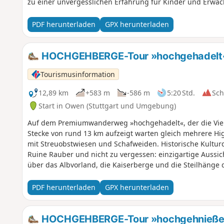
zu einer unvergesslichen Erfahrung für Kinder und Erwa
PDF herunterladen
GPX herunterladen
HOCHGEHBERGE-Tour »hochgehadelt« 
Tourismusinformation
12,89 km
+583 m
-586 m
5:20 Std.
Sc
Start in Owen (Stuttgart und Umgebung)
Auf dem Premiumwanderweg »hochgehadelt«, der die Vielf
Stecke von rund 13 km aufzeigt warten gleich mehrere High
mit Streuobstwiesen und Schafweiden. Historische Kultur
Ruine Rauber und nicht zu vergessen: einzigartige Aussic
über das Albvorland, die Kaiserberge und die Steilhänge d
PDF herunterladen
GPX herunterladen
HOCHGEHBERGE-Tour »hochgehnießen«