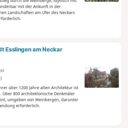
ieg durch die Weinberge, idyllisch mit
nderbar mit der Ankunft in der
chen Landschaften am Ufer des Neckars
forderlich.
dt Esslingen am Neckar
tel
)
hrer über 1200 Jahre alten Architektur ist
ng. Über 800 architektonische Denkmäler
eint, umgeben von Weinbergen, darunter
endung erforderlich.