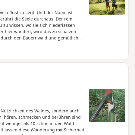
illa Rustica liegt. Und der Name ist
erührt die Seele durchaus. Der röm.
u zu wissen, wo sie sich niederlassen
r hier wandert, wird das zu schätzen
n durch den Bauernwald und gemütlich
t großer Ausblick auf den Albtrauf.
ig flauschige Alpakas in verschiedenen
geht die Wanderung vorbei an
liche Bank für Wanderer beherbergt.
 Vorbeiziehenden daran zu erinnern, dass
ne Augenblicke nehmen soll.
 Nützlichkeit des Waldes, sondern auch
en, hören, schmecken und berühren sind
cht weniger als 10 schön in den Wald
elt lassen diese Wanderung mit Sicherheit