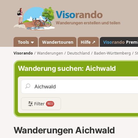
V
i
s
o
r
a
Tools
Wandertouren
Hilfe ↗
Viso
rando
Prem
n
Visorando
Wanderungen
Deutschland
Baden-Württemberg
S
d
o
Wanderung suchen: Aichwald
Filter
NEU
Wanderungen Aichwald