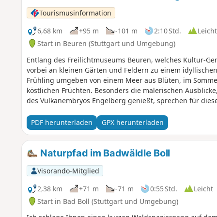
Tourismusinformation
6,68 km
+95 m
-101 m
2:10 Std.
Leicht
Start in Beuren (Stuttgart und Umgebung)
Entlang des Freilichtmuseums Beuren, welches Kultur-Genu
vorbei an kleinen Gärten und Feldern zu einem idyllisch
Frühling umgeben von einem Meer aus Blüten, im Sommer
köstlichen Früchten. Besonders die malerischen Ausblick
des Vulkanembryos Engelberg genießt, sprechen für dies
Spitzenberg ist dieser als einer der kleinen kegelförmig
Fotomotive sind die Burg Teck, der Beurener Fels, die sta
PDF herunterladen
GPX herunterladen
Sicht sogar die drei Kaiserberge. Familien finden vor alle
Hochlandrindern ihren Gefallen, die auf wechselnder We
Freilichtmuseum beheimatet sind. Wer beim Wandern schö
Naturpfad im Badwäldle Boll
sollte den Hochge(h)nuss dieser Tour nicht missen.
Visorando-Mitglied
2,38 km
+71 m
-71 m
0:55 Std.
Leicht
Start in Bad Boll (Stuttgart und Umgebung)