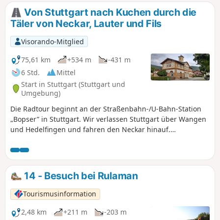
zu überwinden.
Von Stuttgart nach Kuchen durch die
Täler von Neckar, Lauter und Fils
Visorando-Mitglied
75,61 km
+534 m
-431 m
6 Std.
Mittel
Start in Stuttgart (Stuttgart und
Umgebung)
Die Radtour beginnt an der Straßenbahn-/U-Bahn-Station
„Bopser” in Stuttgart. Wir verlassen Stuttgart über Wangen
und Hedelfingen und fahren den Neckar hinauf.
Anschließend passieren Sie die Stadt Esslingen, dann
Altbach, Plochingen und Wernau. Danach verlassen Sie das
Neckartal und gelangen über Ötlingen, Kirchheim/Teck und
Jesingen ins Lauter-Tal. Danach entfernen wir uns von der
14 - Besuch bei Rulaman
Lauter/Lindach und passieren Aichelberg am Fuße des
gleichnamigen Berges sowie den Ferienort „Bad Boll”.
Tourismusinformation
Schließlich erreichen wir über Eschenbach und Schlat in
Süßen das Tal der Fils, das wir bis zum Bahnhof Kuchen
2,48 km
+211 m
-203 m