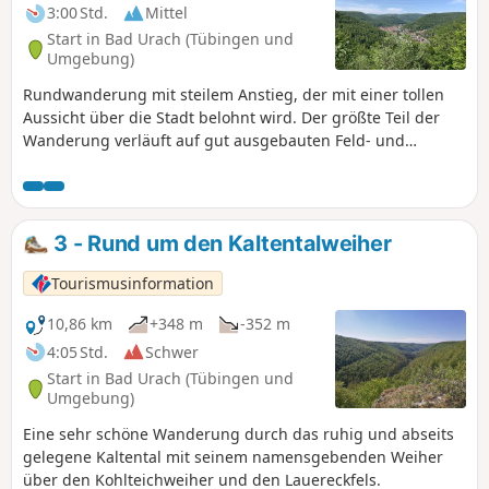
der Albkante. Gemütliche Waldliegen laden zum
3:00 Std.
Mittel
Entspannen auf der Albhochfläche ein.
Start in Bad Urach (Tübingen und
Umgebung)
Rundwanderung mit steilem Anstieg, der mit einer tollen
Aussicht über die Stadt belohnt wird. Der größte Teil der
Wanderung verläuft auf gut ausgebauten Feld- und
Waldwegen über die Hochfläche und wieder zurück ins Tal.
3 - Rund um den Kaltentalweiher
Tourismusinformation
10,86 km
+348 m
-352 m
4:05 Std.
Schwer
Start in Bad Urach (Tübingen und
Umgebung)
Eine sehr schöne Wanderung durch das ruhig und abseits
gelegene Kaltental mit seinem namensgebenden Weiher
über den Kohlteichweiher und den Lauereckfels.