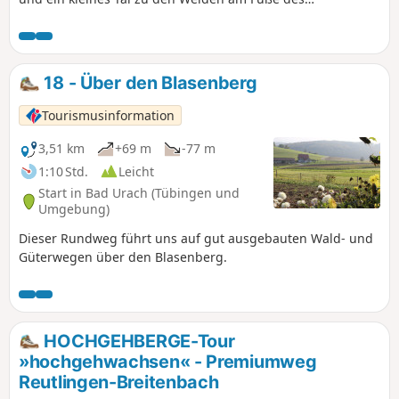
Blasenbergs.
18 - Über den Blasenberg
Tourismusinformation
3,51 km
+69 m
-77 m
1:10 Std.
Leicht
Start in Bad Urach (Tübingen und
Umgebung)
Dieser Rundweg führt uns auf gut ausgebauten Wald- und
Güterwegen über den Blasenberg.
HOCHGEHBERGE-Tour
»hochgehwachsen« - Premiumweg
Reutlingen-Breitenbach