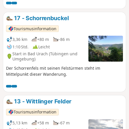
17 - Schorrenbuckel
Tourismusinformation
3,36 km
+80 m
-86 m
1:10 Std.
Leicht
Start in Bad Urach (Tübingen und
Umgebung)
Der Schorrenfels mit seinen Felstürmen steht im
Mittelpunkt dieser Wanderung.
13 - Wittlinger Felder
Tourismusinformation
5,13 km
+58 m
-67 m