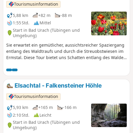
Tourismusinformation
5,88 km
+82 m
-88 m
1:55 Std.
Mittel
Start in Bad Urach (Tübingen und
Umgebung)
Sie erwartet ein gemütlicher, aussichtsreicher Spaziergang
entlang des Waldtraufs und durch die Streuobstwiesen im
Ermstal. Diese Tour bietet uns Schatten entlang des Waldes
und Sonne auf den Feldwegen durch die Streuobstwiesen.
Sie bringt uns vorbei an zwei botanischen Gärten, dem
"Garten der Stille" und dem "Garten Eden". Da ein kurzer
Anstieg überwunden wird, können wir die Aussicht ins
Elsachtal - Falkensteiner Höhle
Kolzental, über die Felder und auf die Burgruine
Hohenurach genießen. Der Weg ist bei jeder Witterung gut
Tourismusinformation
begehbar.
5,93 km
+165 m
-166 m
2:10 Std.
Leicht
Start in Bad Urach (Tübingen und
Umgebung)