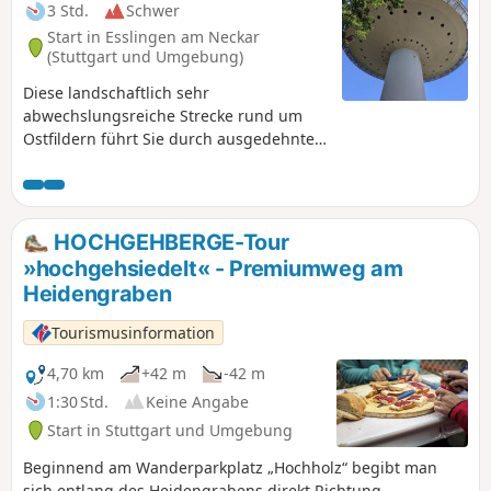
3 Std.
Schwer
Start in Esslingen am Neckar
(Stuttgart und Umgebung)
Diese landschaftlich sehr
abwechslungsreiche Strecke rund um
Ostfildern führt Sie durch ausgedehnte
Wälder, Weinberge und
Gemüseanbaugebiete. Die Strecke
wurde im Herbst mit dem Mountainbike
zurückgelegt. Nutzung der App
HOCHGEHBERGE-Tour
erforderlich_.
»hochgehsiedelt« - Premiumweg am
Heidengraben
Tourismusinformation
4,70 km
+42 m
-42 m
1:30 Std.
Keine Angabe
Start in Stuttgart und Umgebung
Beginnend am Wanderparkplatz „Hochholz“ begibt man
sich entlang des Heidengrabens direkt Richtung