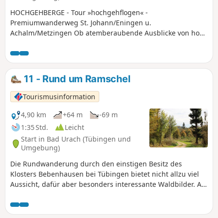
HOCHGEHBERGE - Tour »hochgehflogen« -
Premiumwanderweg St. Johann/Eningen u.
Achalm/Metzingen Ob atemberaubende Ausblicke von hoch
oben, oder auf dem Segelflugplatz Roßfeld den anderen
beim Höhenflug zuschauen – der Wanderweg
»hochgehflogen« ist der Weg zu geh‘n.
11 - Rund um Ramschel
Tourismusinformation
4,90 km
+64 m
-69 m
1:35 Std.
Leicht
Start in Bad Urach (Tübingen und
Umgebung)
Die Rundwanderung durch den einstigen Besitz des
Klosters Bebenhausen bei Tübingen bietet nicht allzu viel
Aussicht, dafür aber besonders interessante Waldbilder. An
heißen Sommertagen spendet der Hochwald kühlen
Schatten. Die Wege sind auch bei feuchter Witterung
bequem zu begehen und größere Steigungen gilt es nicht