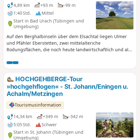
4,89 km
+93 m
-99 m
1:40 Std.
Mittel
Start in Bad Urach (Tübingen und
Umgebung)
Auf den Berghalbinseln über dem Elsachtal liegen Ulmer
und Pfähler Eberstetten, zwei mittelalteriche
Rodungsflächen, die noch heute landwirtschaftlich und als
Schafweide genutzt werden. Über diese Flächen führt die
abwechslungsreiche Rundwanderung auf gut ausgebauten
Feld- und Waldwegen. Ungefähr die Hälfte der Route
verläuft im schattigen Hochwald. Steigungen und Gefälle
HOCHGEHBERGE-Tour
sind mäßig.
»hochgehflogen« - St. Johann/Eningen u.
Achalm/Metzingen
Tourismusinformation
14,34 km
+349 m
-342 m
5:05 Std.
Schwer
Start in St. Johann (Tübingen und
Umgebung)