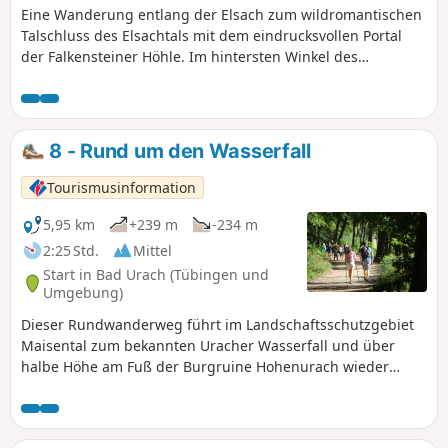
Eine Wanderung entlang der Elsach zum wildromantischen
Talschluss des Elsachtals mit dem eindrucksvollen Portal
der Falkensteiner Höhle. Im hintersten Winkel des
Elsachtales liegt eine der bekanntesten Höhlen der
Schwäbischen Alb, die Falkensteiner Höhle. Sie kann zwar
nur von erfahrenen, gut ausgerüsteten Höhlenforschern
begangen, oder - wie die Fachleute sagen - befahren
8 - Rund um den Wasserfall
werden, aber eine Wanderung entlang der Elsach zum
wildromantischen Talschluss mit dem eindrucksvollen
Tourismusinformation
Portal der Falkensteiner Höhle lohnt sich dennoch. Der
Rückweg ist mit dem Hinweg identisch.
5,95 km
+239 m
-234 m
2:25 Std.
Mittel
Start in Bad Urach (Tübingen und
Umgebung)
Dieser Rundwanderweg führt im Landschaftsschutzgebiet
Maisental zum bekannten Uracher Wasserfall und über
halbe Höhe am Fuß der Burgruine Hohenurach wieder
zurück zum Ausgangspunkt.