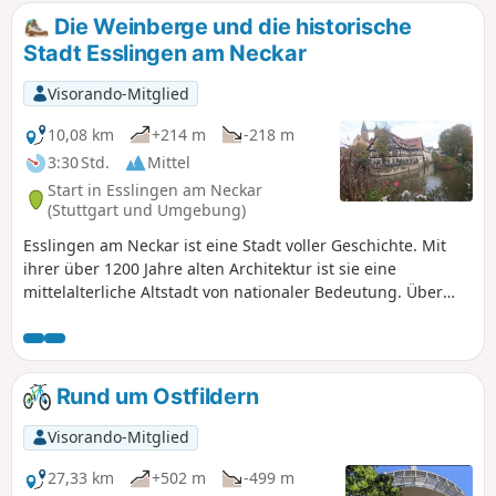
Nutzung der App erforderlich.
Die Weinberge und die historische
Stadt Esslingen am Neckar
Visorando-Mitglied
10,08 km
+214 m
-218 m
3:30 Std.
Mittel
Start in Esslingen am Neckar
(Stuttgart und Umgebung)
Esslingen am Neckar ist eine Stadt voller Geschichte. Mit
ihrer über 1200 Jahre alten Architektur ist sie eine
mittelalterliche Altstadt von nationaler Bedeutung. Über
800 architektonische Denkmäler aus allen Jahrhunderten
sind hier auf engstem Raum vereint, umgeben von
Weinbergen, darunter der älteste Sekthersteller
Deutschlands. Nutzung der Anwendung erforderlich.
Rund um Ostfildern
Visorando-Mitglied
27,33 km
+502 m
-499 m