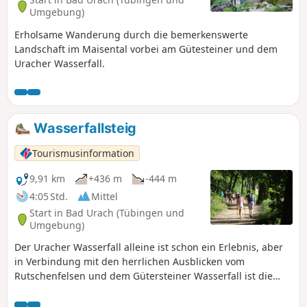
Umgebung)
Erholsame Wanderung durch die bemerkenswerte
Landschaft im Maisental vorbei am Gütesteiner und dem
Uracher Wasserfall.
Wasserfallsteig
Tourismusinformation
9,91 km
+436 m
-444 m
4:05 Std.
Mittel
Start in Bad Urach (Tübingen und
Umgebung)
Der Uracher Wasserfall alleine ist schon ein Erlebnis, aber
in Verbindung mit den herrlichen Ausblicken vom
Rutschenfelsen und dem Gütersteiner Wasserfall ist die
Tour ein wahres Highlight. Diese Rundwanderung führt uns
auf abwechslungsreichen Pfaden durch die traumhafte