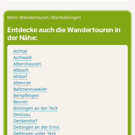
sind notwendig, um die natürliche
Vielfalt kennenzulernen. Nicht weniger
als 10 schön in den Wald eingebettete
Mehr Wandertouren Oberboihingen
Mitmachstationen und eine vielfältige
Tierwelt lassen diese Wanderung mit
Entdecke auch die Wandertouren in
Sicherheit zu einer unvergesslichen
der Nähe:
Erfahrung für Kinder und Erwachsene
werden.
Aichtal
Aichwald
Albershausen
Altbach
Altdorf
Altenriet
Baltmannsweiler
Bempflingen
Beuren
Bissingen an der Teck
Deizisau
Denkendorf
Dettingen an der Erms
Dettingen unter Teck