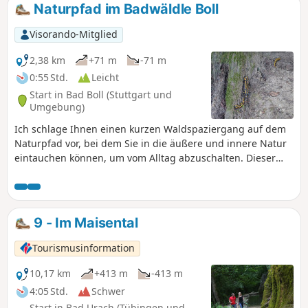
Naturpfad im Badwäldle Boll
Visorando-Mitglied
2,38 km
+71 m
-71 m
0:55 Std.
Leicht
Start in Bad Boll (Stuttgart und
Umgebung)
Ich schlage Ihnen einen kurzen Waldspaziergang auf dem
Naturpfad vor, bei dem Sie in die äußere und innere Natur
eintauchen können, um vom Alltag abzuschalten. Dieser
Ausflug verspricht Ihnen eine Naturerfahrung und hilft
Ihnen, der Hektik der Stadt zu entfliehen. Sie können die
Natur in ihrer ganzen Schönheit und mit all Ihren Sinnen
wahrnehmen. Ein tolles Erlebnis für die ganze Familie,
9 - Im Maisental
wenn Sie im Urlaub in der Gegend von Bad Boll in
Deutschland sind.
Tourismusinformation
10,17 km
+413 m
-413 m
4:05 Std.
Schwer
Start in Bad Urach (Tübingen und