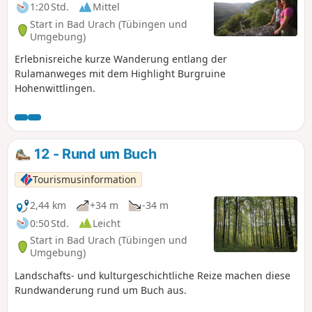
hinauffahren.
1:20 Std.
Mittel
Start in Bad Urach (Tübingen und
Umgebung)
Erlebnisreiche kurze Wanderung entlang der
Rulamanweges mit dem Highlight Burgruine
Hohenwittlingen.
12 - Rund um Buch
Tourismusinformation
2,44 km
+34 m
-34 m
0:50 Std.
Leicht
Start in Bad Urach (Tübingen und
Umgebung)
Landschafts- und kulturgeschichtliche Reize machen diese
Rundwanderung rund um Buch aus.