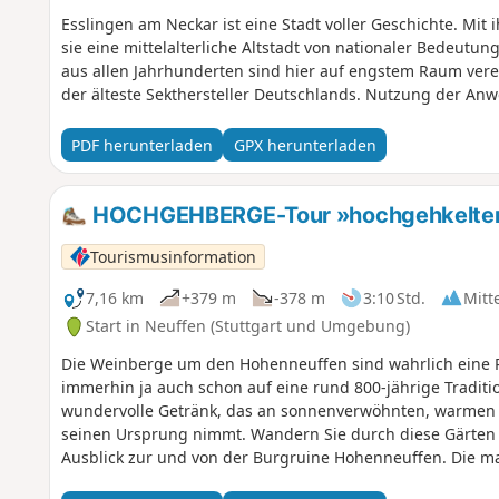
Esslingen am Neckar ist eine Stadt voller Geschichte. Mit i
sie eine mittelalterliche Altstadt von nationaler Bedeutu
aus allen Jahrhunderten sind hier auf engstem Raum ver
der älteste Sekthersteller Deutschlands. Nutzung der Anw
PDF herunterladen
GPX herunterladen
HOCHGEHBERGE-Tour »hochgehkeltert«
Tourismusinformation
7,16 km
+379 m
-378 m
3:10 Std.
Mitt
Start in Neuffen (Stuttgart und Umgebung)
Die Weinberge um den Hohenneuffen sind wahrlich eine R
immerhin ja auch schon auf eine rund 800-jährige Traditi
wundervolle Getränk, das an sonnenverwöhnten, warmen 
seinen Ursprung nimmt. Wandern Sie durch diese Gärten
Ausblick zur und von der Burgruine Hohenneuffen. Die ma
Aussichtsrestaurant wurde bereits ab dem 15. Jahrhunde