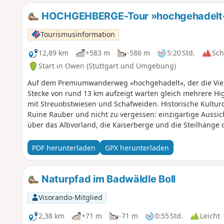
HOCHGEHBERGE-Tour »hochgehadelt« 
Tourismusinformation
12,89 km
+583 m
-586 m
5:20 Std.
Sc
Start in Owen (Stuttgart und Umgebung)
Auf dem Premiumwanderweg »hochgehadelt«, der die Vielf
Stecke von rund 13 km aufzeigt warten gleich mehrere High
mit Streuobstwiesen und Schafweiden. Historische Kultur
Ruine Rauber und nicht zu vergessen: einzigartige Aussic
über das Albvorland, die Kaiserberge und die Steilhänge d
PDF herunterladen
GPX herunterladen
Naturpfad im Badwäldle Boll
Visorando-Mitglied
2,38 km
+71 m
-71 m
0:55 Std.
Leicht