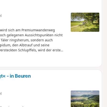
el
t, wird sich am Premiumwanderweg
 hoch gelegenen Aussichtspunkten nicht
e Täler ringsherum, sondern auch
pidum, den Albtrauf und seine
rsteckten Schlupffels, wird der erste
 erwartet den Wanderer ein gigantischer
manchmal sogar bis zum Schwarzwald und
 Beuren. Zurück auf der Albhochfläche
sliche Aussicht auf die markante Burg
ersieht, führt der historische
 - in Beuren
spunkt der vielseitigen Tour.
el