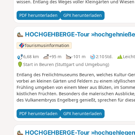
wissen. Entlang des Weges voller Kleingärten und Wiese
einen Berg hinauf, bietet sich am Waldesende ein wahrhaf
Rechter Hand liegt eine Alpakafarm, auf der sich knuddel
PDF herunterladen
GPX herunterladen
Variationen tummeln und sich über Besuch freuen. Dann 
Streuobstwiesen zum Wengerterhäuschen, das eine gemüt
»Ruh dich aus, schau hinaus« ermutigt ein Schild, um die
HOCHGEHBERGE-Tour »hochgehnießen«
man sich manchmal auch einfach ein wenig Zeit für schö
Tourismusinformation
6,68 km
+95 m
-101 m
2:10 Std.
Leicht
Start in Beuren (Stuttgart und Umgebung)
Entlang des Freilichtmuseums Beuren, welches Kultur-Genu
vorbei an kleinen Gärten und Feldern zu einem idyllisch
Frühling umgeben von einem Meer aus Blüten, im Sommer
köstlichen Früchten. Besonders die malerischen Ausblick
des Vulkanembryos Engelberg genießt, sprechen für dies
Spitzenberg ist dieser als einer der kleinen kegelförmig
Fotomotive sind die Burg Teck, der Beurener Fels, die sta
PDF herunterladen
GPX herunterladen
Sicht sogar die drei Kaiserberge. Familien finden vor alle
Hochlandrindern ihren Gefallen, die auf wechselnder We
Freilichtmuseum beheimatet sind. Wer beim Wandern schö
HOCHGEHBERGE-Tour »hochgehlegen« 