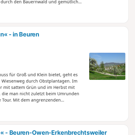
n durch den Bauernwald und gemütlich
t großer Ausblick auf den Albtrauf.
ig flauschige Alpakas in verschiedenen
geht die Wanderung vorbei an
liche Bank für Wanderer beherbergt.
 Vorbeiziehenden daran zu erinnern, dass
 - in Beuren
ne Augenblicke nehmen soll.
ss für Groß und Klein bietet, geht es
en Wiesenweg durch Obstplantagen. Im
 mit sattem Grün und im Herbst mit
e, die man nicht zuletzt beim Umrunden
e Tour. Mit dem angrenzenden
en Doppelberge gut zu erkennen. Lohnende
ttliche Burg Hohenneuffen und bei guter
m an den zotteligen schottischen
ide um den Engelberg und das
ne visuelle Eindrücke genießen kann,
- Beuren-Owen-Erkenbrechtsweiler