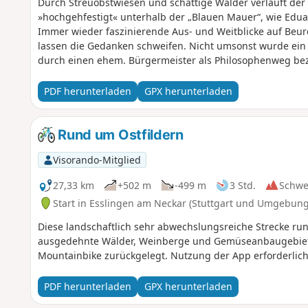
Durch Streuobstwiesen und schattige Wälder verläuft d
»hochgehfestigt« unterhalb der „Blauen Mauer“, wie Edua
Immer wieder faszinierende Aus- und Weitblicke auf Beur
lassen die Gedanken schweifen. Nicht umsonst wurde ein
durch einen ehem. Bürgermeister als Philosophenweg be
Eindrücke gerne der Nachwelt mitteilen möchte, kann dies 
sogenanntes „Bankbuch“ (ähnlich einem Gipfelbuch) zum E
PDF herunterladen
GPX herunterladen
am malerischen Tobelweiher vorbei, durch sonnendurchfl
Blumenwiesen zum Vulkanembryo Hohbölle (längst erlosch
entlang des Weges laden zu einer Pause ein. Auch die ho
Rund um Ostfildern
eine der größten Festungsanlagen Süddeutschlands, ist i
Visorando-Mitglied
27,33 km
+502 m
-499 m
3 Std.
Schwe
Start in Esslingen am Neckar (Stuttgart und Umgebung
Diese landschaftlich sehr abwechslungsreiche Strecke run
ausgedehnte Wälder, Weinberge und Gemüseanbaugebiete
Mountainbike zurückgelegt. Nutzung der App erforderlich
PDF herunterladen
GPX herunterladen