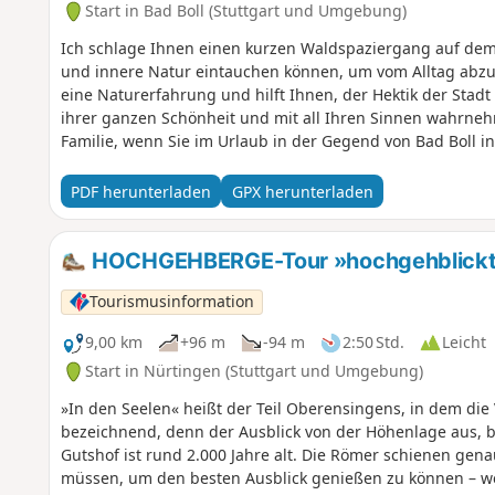
Start in Bad Boll (Stuttgart und Umgebung)
Ich schlage Ihnen einen kurzen Waldspaziergang auf dem 
und innere Natur eintauchen können, um vom Alltag abzus
eine Naturerfahrung und hilft Ihnen, der Hektik der Stadt 
ihrer ganzen Schönheit und mit all Ihren Sinnen wahrnehm
Familie, wenn Sie im Urlaub in der Gegend von Bad Boll i
PDF herunterladen
GPX herunterladen
HOCHGEHBERGE-Tour »hochgehblickt« 
Tourismusinformation
9,00 km
+96 m
-94 m
2:50 Std.
Leicht
Start in Nürtingen (Stuttgart und Umgebung)
»In den Seelen« heißt der Teil Oberensingens, in dem die V
bezeichnend, denn der Ausblick von der Höhenlage aus, b
Gutshof ist rund 2.000 Jahre alt. Die Römer schienen gena
müssen, um den besten Ausblick genießen zu können – we