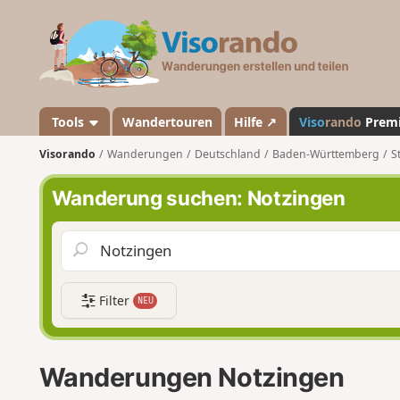
V
i
s
o
r
a
Tools
Wandertouren
Hilfe ↗
Viso
rando
Prem
n
Visorando
Wanderungen
Deutschland
Baden-Württemberg
S
d
o
Wanderung suchen: Notzingen
Filter
NEU
Wanderungen Notzingen