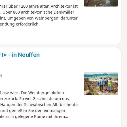
hrer über 1200 Jahre alten Architektur ist
ng. Über 800 architektonische Denkmäler
eint, umgeben von Weinbergen, darunter
endung erforderlich.
 - in Neuffen
el
eise wert. Die Weinberge blicken
on zurück. So viel Geschichte um das
Hängen der Schwäbischen Alb bis heute
 und genießen Sie den einmaligen
lerisch gelegene Ruine mit ihrem
rt zur württembergischen Landesfestung