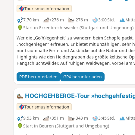
sollte den Hochge(h)nuss dieser Tour nicht missen.
Tourismusinformation
7,70 km
+276 m
-276 m
3:00 Std.
Mitt
Start in Erkenbrechtsweiler (Stuttgart und Umgebung)
Wer die „Ge(h)legenheit“ zu wandern beim Schopfe pack
„hochgehlegen“ erfreuen. Er bietet mit unzähligen, sehr
nur traumhafte Fern- und Ausblicke auf die Natur und di
Highlights wie den Heidengraben das größte keltische Op
Hangschluchtwälder. Auf ruhigen Waldwegen, vorbei am ve
Panoramablick am Beurener Fels erreicht. Bei guter Sicht
Ausblick auf den Hohenneuffen, bis nach Stuttgart und 
PDF herunterladen
GPX herunterladen
den Vogesen. Bergab geht es in Richtung Freilichtmuseum
beim „Brucker Fels“ kann man noch eine weitere unverges
Teck und ins Lenninger Tal genießen. Und ehe man sich‘s v
HOCHGEHBERGE-Tour »hochgehfestigt«
Heidengraben einen auch schon wieder zurück zum Anfang
Tourismusinformation
9,53 km
+351 m
-343 m
3:45 Std.
Mitt
Start in Beuren (Stuttgart und Umgebung)