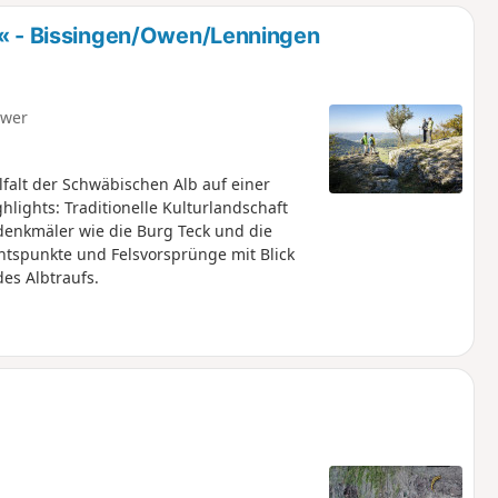
u
n
- Bissingen/Owen/Lenningen
m
hwer
alt der Schwäbischen Alb auf einer
lights: Traditionelle Kulturlandschaft
denkmäler wie die Burg Teck und die
htspunkte und Felsvorsprünge mit Blick
es Albtraufs.