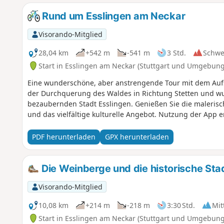
Rund um Esslingen am Neckar
Visorando-Mitglied
28,04 km
+542 m
-541 m
3 Std.
Schwe
Start in Esslingen am Neckar (Stuttgart und Umgebung
Eine wunderschöne, aber anstrengende Tour mit dem Aufst
der Durchquerung des Waldes in Richtung Stetten und wu
bezaubernden Stadt Esslingen. Genießen Sie die maleris
und das vielfältige kulturelle Angebot. Nutzung der App er
PDF herunterladen
GPX herunterladen
Die Weinberge und die historische Sta
Visorando-Mitglied
10,08 km
+214 m
-218 m
3:30 Std.
Mit
Start in Esslingen am Neckar (Stuttgart und Umgebung