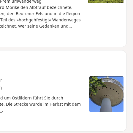
er Premiumwanderweg
rd Mörike den Albtrauf bezeichnete.
en, den Beurener Fels und in die Region
 Teil des »hochgehfestigt« Wanderweges
zeichnet. Wer seine Gedanken und
an der Willi-Gras-Bank tun. Dort liegt ein
intragen bereit. Weiter führt der Weg
utete Weinberge und über natürliche
ener kl. Vulkan). Bänke und Liegen
ch gefestigte Burgruine Hohenneuffen,
mmer einen Abstecher wert.
r
)
d um Ostfildern führt Sie durch
. Die Strecke wurde im Herbst mit dem
_.