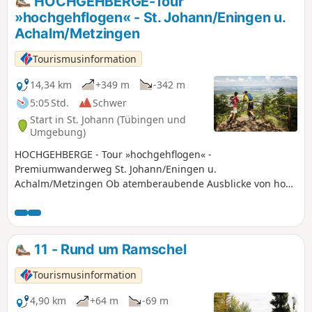
HOCHGEHBERGE-Tour
sind mäßig.
»hochgehflogen« - St. Johann/Eningen u.
Achalm/Metzingen
Tourismusinformation
14,34 km
+349 m
-342 m
5:05 Std.
Schwer
Start in St. Johann (Tübingen und
Umgebung)
HOCHGEHBERGE - Tour »hochgehflogen« -
Premiumwanderweg St. Johann/Eningen u.
Achalm/Metzingen Ob atemberaubende Ausblicke von hoch
oben, oder auf dem Segelflugplatz Roßfeld den anderen
beim Höhenflug zuschauen – der Wanderweg
»hochgehflogen« ist der Weg zu geh‘n.
11 - Rund um Ramschel
Tourismusinformation
4,90 km
+64 m
-69 m