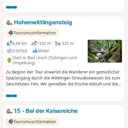
Hohenwittlingensteig
Tourismusinformation
6,64 km
+320 m
-325 m
2:50 Std.
Mittel
Start in Bad Urach (Tübingen und
Umgebung)
Zu Beginn der Tour erwartet die Wanderer ein gemütlicher
Spaziergang durch die Wittlinger-Streuobstwiesen bis zum
Geschlitzten Fels. Wir genießen die frische Albluft und die
Ruhe der Albhochfläche. Es folgt ein knackiger Anstieg vom
Geschlitzten Fels zur Burgruine Hohenwittlingen. Wir
genießen eine tolle Aussicht vom Rauchigen Fels über die
Hügellandschaft der Schwäbischen Alb und das obere
15 - Bei der Kaisereiche
Ermstal. Wer möchte kann am Fuße der Ruine eine Pause
einlegen und die Grillstelle nutzen. Der Weiterweg führt
Tourismusinformation
uns zur geheimnisvollen Schillerhöhle, wo vor allem