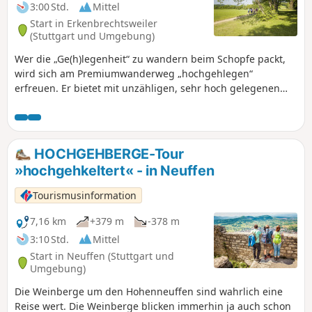
3:00 Std.
Mittel
Start in Erkenbrechtsweiler
(Stuttgart und Umgebung)
Wer die „Ge(h)legenheit“ zu wandern beim Schopfe packt,
wird sich am Premiumwanderweg „hochgehlegen“
erfreuen. Er bietet mit unzähligen, sehr hoch gelegenen
Aussichtspunkten nicht nur traumhafte Fern- und Ausblicke
auf die Natur und die Täler ringsherum, sondern auch
Highlights wie den Heidengraben das größte keltische
Oppidum, den Albtrauf und seine Hangschluchtwälder. Auf
HOCHGEHBERGE-Tour
ruhigen Waldwegen, vorbei am versteckten Schlupffels,
»hochgehkeltert« - in Neuffen
wird der erste Panoramablick am Beurener Fels erreicht. Bei
guter Sicht erwartet den Wanderer ein gigantischer
Tourismusinformation
Ausblick auf den Hohenneuffen, bis nach Stuttgart und
manchmal sogar bis zum Schwarzwald und den Vogesen.
7,16 km
+379 m
-378 m
Bergab geht es in Richtung Freilichtmuseum Beuren.
3:10 Std.
Mittel
Zurück auf der Albhochfläche beim „Brucker Fels“ kann man
Start in Neuffen (Stuttgart und
noch eine weitere unvergessliche Aussicht auf die markante
Umgebung)
Burg Teck und ins Lenninger Tal genießen. Und ehe man
Die Weinberge um den Hohenneuffen sind wahrlich eine
sich‘s versieht, führt der historische Heidengraben einen
Reise wert. Die Weinberge blicken immerhin ja auch schon
auch schon wieder zurück zum Anfangspunkt der