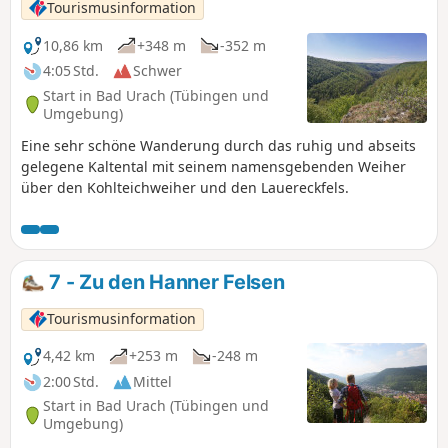
Tourismusinformation
10,86 km
+348 m
-352 m
4:05 Std.
Schwer
Start in Bad Urach (Tübingen und
Umgebung)
Eine sehr schöne Wanderung durch das ruhig und abseits
gelegene Kaltental mit seinem namensgebenden Weiher
über den Kohlteichweiher und den Lauereckfels.
7 - Zu den Hanner Felsen
Tourismusinformation
4,42 km
+253 m
-248 m
2:00 Std.
Mittel
Start in Bad Urach (Tübingen und
Umgebung)