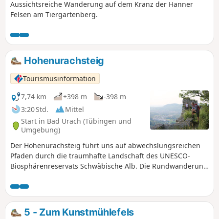
Aussichtsreiche Wanderung auf dem Kranz der Hanner
Felsen am Tiergartenberg.
Hohenurachsteig
Tourismusinformation
7,74 km
+398 m
-398 m
3:20 Std.
Mittel
Start in Bad Urach (Tübingen und
Umgebung)
Der Hohenurachsteig führt uns auf abwechslungsreichen
Pfaden durch die traumhafte Landschaft des UNESCO-
Biosphärenreservats Schwäbische Alb. Die Rundwanderung
startet mit einem sportlichen Anstieg, hinauf zu den
Hanner Felsen. Dort werden wir mit einzigartigen
Ausblicken über die Stadt und die Hügellandschaft der
Schwäbischen Alb belohnt. Über schmale Waldpfade und
5 - Zum Kunstmühlefels
einen Wiesenweg geht es zu den Eppenzillfelsen, wo wir in