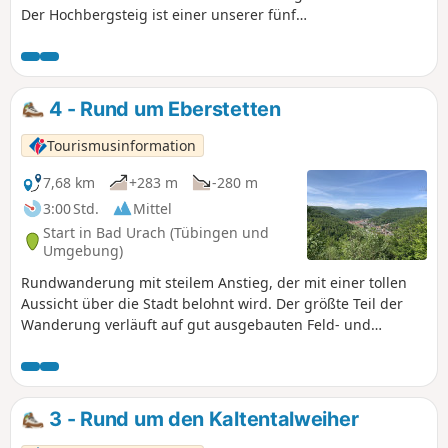
Der Hochbergsteig ist einer unserer fünf
Premiumwanderwege Grafensteige, die unsere
Wandergäste zu den Naturschönheiten innerhalb des
Biosphärengebiets Schwäbische Alb führen. Nicht nur der
Aussichtspunkt Michelskäppele, sondern auch die
4 - Rund um Eberstetten
verschiedenen Felsvorsprünge der Kunstmühlefelsen
überzeugen mit fantastischen Ausblicken über die Stadt
Tourismusinformation
und das Seeburger Tal. Zwischen den einzelnen
Aussichtspunkten verläuft ein schmaler Waldpfad entlang
7,68 km
+283 m
-280 m
der Albkante. Gemütliche Waldliegen laden zum
3:00 Std.
Mittel
Entspannen auf der Albhochfläche ein.
Start in Bad Urach (Tübingen und
Umgebung)
Rundwanderung mit steilem Anstieg, der mit einer tollen
Aussicht über die Stadt belohnt wird. Der größte Teil der
Wanderung verläuft auf gut ausgebauten Feld- und
Waldwegen über die Hochfläche und wieder zurück ins Tal.
3 - Rund um den Kaltentalweiher