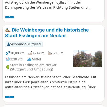
Aufstieg durch die Weinberge, idyllisch mit der
Durchquerung des Waldes in Richtung Stetten und
wunderbar mit der Ankunft in der bezaubernden Stadt
Esslingen. Genießen Sie die malerischen Landschaften am
Ufer des Neckars und das vielfältige kulturelle Angebot.
Nutzung der App erforderlich.
Die Weinberge und die historische
Stadt Esslingen am Neckar
Visorando-Mitglied
10,08 km
+214 m
-218 m
3:30 Std.
Mittel
Start in Esslingen am Neckar
(Stuttgart und Umgebung)
Esslingen am Neckar ist eine Stadt voller Geschichte. Mit
ihrer über 1200 Jahre alten Architektur ist sie eine
mittelalterliche Altstadt von nationaler Bedeutung. Über
800 architektonische Denkmäler aus allen Jahrhunderten
sind hier auf engstem Raum vereint, umgeben von
Weinbergen, darunter der älteste Sekthersteller