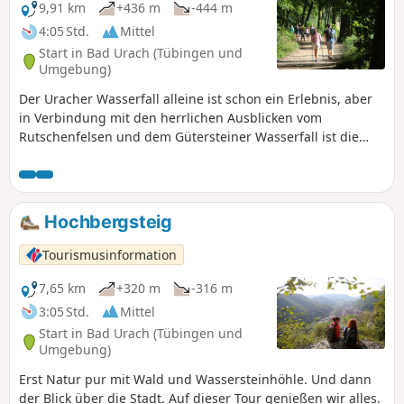
9,91 km
+436 m
-444 m
4:05 Std.
Mittel
Start in Bad Urach (Tübingen und
Umgebung)
Der Uracher Wasserfall alleine ist schon ein Erlebnis, aber
in Verbindung mit den herrlichen Ausblicken vom
Rutschenfelsen und dem Gütersteiner Wasserfall ist die
Tour ein wahres Highlight. Diese Rundwanderung führt uns
auf abwechslungsreichen Pfaden durch die traumhafte
Landschaft des UNESCO-Biosphärenreservats Schwäbische
Alb zu zwei beeindruckenden Wasserfällen. Er entführt uns
Hochbergsteig
in eine Art Urwald, der uns die kleinen Wunder der Natur
aufzeigt. Auf steilem Pfad führt er die Albhochfläche hinauf
Tourismusinformation
und entlang der Albkante, wo wir ein Gefühl von Freiheit
spüren und mit endloser Weite und atemberaubenden
7,65 km
+320 m
-316 m
Aussichten über die Uracher Alb und auf die Burgruine
3:05 Std.
Mittel
Hohenurach belohnt werden. Der Wasserfallsteig entführt
Start in Bad Urach (Tübingen und
uns weiter in das Reich der Tierwelt, in der wir spannende
Umgebung)
Einblicke in das Leben der Stutfohlen auf dem Vorwerk
Erst Natur pur mit Wald und Wassersteinhöhle. Und dann
Fohlenhof des Haupt- und Landgestüt Marbach erhaschen
der Blick über die Stadt. Auf dieser Tour genießen wir alles.
können.