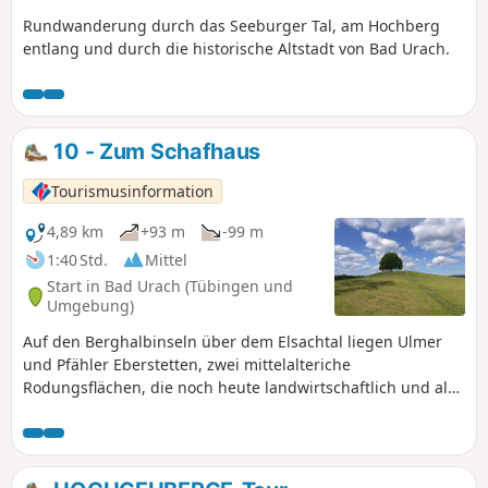
Rundwanderung durch das Seeburger Tal, am Hochberg
entlang und durch die historische Altstadt von Bad Urach.
10 - Zum Schafhaus
Tourismusinformation
4,89 km
+93 m
-99 m
1:40 Std.
Mittel
Start in Bad Urach (Tübingen und
Umgebung)
Auf den Berghalbinseln über dem Elsachtal liegen Ulmer
und Pfähler Eberstetten, zwei mittelalteriche
Rodungsflächen, die noch heute landwirtschaftlich und als
Schafweide genutzt werden. Über diese Flächen führt die
abwechslungsreiche Rundwanderung auf gut ausgebauten
Feld- und Waldwegen. Ungefähr die Hälfte der Route
verläuft im schattigen Hochwald. Steigungen und Gefälle