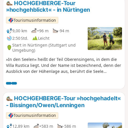
Deutschlands. Nutzung der Anwendung erforderlich.
HOCHGEHBERGE-Tour
»hochgehblickt« - in Nürtingen
Tourismusinformation
9,00 km
+96 m
-94 m
2:50 Std.
Leicht
Start in Nürtingen (Stuttgart und
Umgebung)
»In den Seelen« heißt der Teil Oberensingens, in dem die
Villa Rustica liegt. Und der Name ist bezeichnend, denn der
Ausblick von der Höhenlage aus, berührt die Seele
durchaus. Der röm. Gutshof ist rund 2.000 Jahre alt. Die
Römer schienen genau zu wissen, wo sie sich niederlassen
müssen, um den besten Ausblick genießen zu können – wer
hier wandert, wird das zu schätzen wissen. Entlang des
HOCHGEHBERGE-Tour »hochgehadelt«
Weges voller Kleingärten und Wiesen durch den
- Bissingen/Owen/Lenningen
Bauernwald und gemütlich einen Berg hinauf, bietet sich
am Waldesende ein wahrhaft großer Ausblick auf den
Tourismusinformation
Albtrauf. Rechter Hand liegt eine Alpakafarm, auf der sich
knuddelig flauschige Alpakas in verschiedenen Variationen
12,89 km
+583 m
-586 m