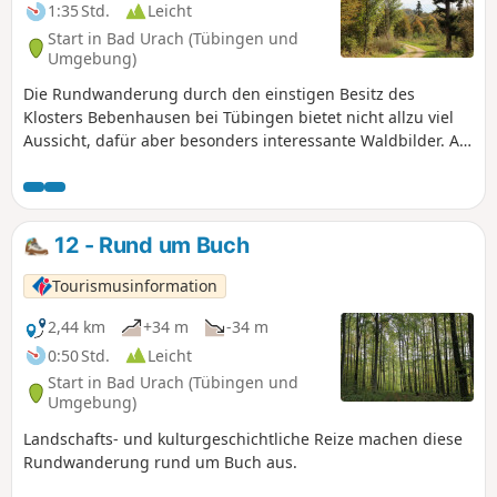
1:35 Std.
Leicht
Start in Bad Urach (Tübingen und
Umgebung)
Die Rundwanderung durch den einstigen Besitz des
Klosters Bebenhausen bei Tübingen bietet nicht allzu viel
Aussicht, dafür aber besonders interessante Waldbilder. An
heißen Sommertagen spendet der Hochwald kühlen
Schatten. Die Wege sind auch bei feuchter Witterung
bequem zu begehen und größere Steigungen gilt es nicht
zu überwinden.
12 - Rund um Buch
Tourismusinformation
2,44 km
+34 m
-34 m
0:50 Std.
Leicht
Start in Bad Urach (Tübingen und
Umgebung)
Landschafts- und kulturgeschichtliche Reize machen diese
Rundwanderung rund um Buch aus.