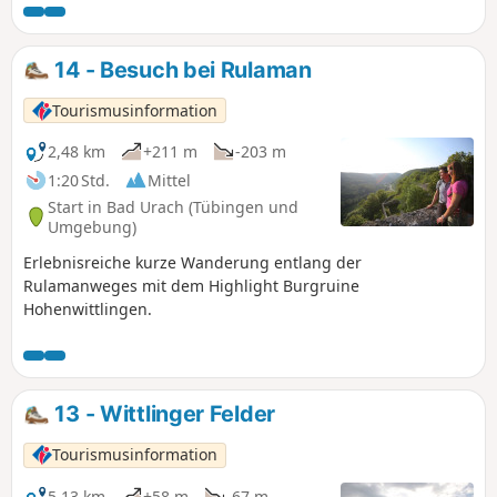
14 - Besuch bei Rulaman
Tourismusinformation
2,48 km
+211 m
-203 m
1:20 Std.
Mittel
Start in Bad Urach (Tübingen und
Umgebung)
Erlebnisreiche kurze Wanderung entlang der
Rulamanweges mit dem Highlight Burgruine
Hohenwittlingen.
13 - Wittlinger Felder
Tourismusinformation
5,13 km
+58 m
-67 m