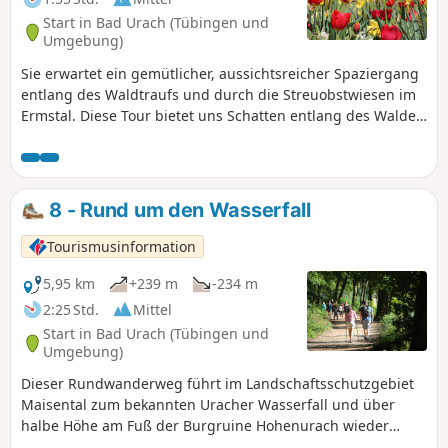
Start in Bad Urach (Tübingen und
Umgebung)
Sie erwartet ein gemütlicher, aussichtsreicher Spaziergang
entlang des Waldtraufs und durch die Streuobstwiesen im
Ermstal. Diese Tour bietet uns Schatten entlang des Waldes
und Sonne auf den Feldwegen durch die Streuobstwiesen.
Sie bringt uns vorbei an zwei botanischen Gärten, dem
"Garten der Stille" und dem "Garten Eden". Da ein kurzer
Anstieg überwunden wird, können wir die Aussicht ins
8 - Rund um den Wasserfall
Kolzental, über die Felder und auf die Burgruine
Hohenurach genießen. Der Weg ist bei jeder Witterung gut
Tourismusinformation
begehbar.
5,95 km
+239 m
-234 m
2:25 Std.
Mittel
Start in Bad Urach (Tübingen und
Umgebung)
Dieser Rundwanderweg führt im Landschaftsschutzgebiet
Maisental zum bekannten Uracher Wasserfall und über
halbe Höhe am Fuß der Burgruine Hohenurach wieder
zurück zum Ausgangspunkt.