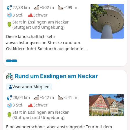
27,33 km
+502 m
-499 m
3 Std.
Schwer
Start in Esslingen am Neckar
(Stuttgart und Umgebung)
Diese landschaftlich sehr
abwechslungsreiche Strecke rund um
Ostfildern führt Sie durch ausgedehnte
Wälder, Weinberge und
Gemüseanbaugebiete. Die Strecke
wurde im Herbst mit dem Mountainbike
zurückgelegt. Nutzung der App
Rund um Esslingen am Neckar
erforderlich_.
Visorando-Mitglied
28,04 km
+542 m
-541 m
3 Std.
Schwer
Start in Esslingen am Neckar
(Stuttgart und Umgebung)
Eine wunderschöne, aber anstrengende Tour mit dem