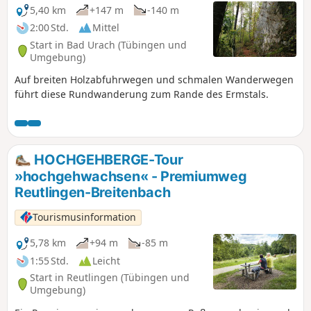
Rulamanfans auf ihre Kosten kommen. Ein weiteres
5,40 km
+147 m
-140 m
Highlight der Tour ist die üppig grüne Wolfsschlucht mit
2:00 Std.
Mittel
meist trockenem Wasserlauf, welche man auch über eine
Start in Bad Urach (Tübingen und
fast schon alpin anmutende kurze Metalltreppe
Umgebung)
durchwandert. In der feuchten und auch im Sommer
Auf breiten Holzabfuhrwegen und schmalen Wanderwegen
kühlen Klamm können die eindrucksvollen Sinterterrassen,
führt diese Rundwanderung zum Rande des Ermstals.
die durch mineralische Ablagerungen entstanden sind,
bestaunt werden.
HOCHGEHBERGE-Tour
»hochgehwachsen« - Premiumweg
Reutlingen-Breitenbach
Tourismusinformation
5,78 km
+94 m
-85 m
1:55 Std.
Leicht
Start in Reutlingen (Tübingen und
Umgebung)