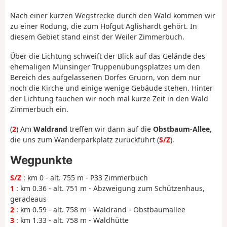
Nach einer kurzen Wegstrecke durch den Wald kommen wir
zu einer Rodung, die zum Hofgut Aglishardt gehört. In
diesem Gebiet stand einst der Weiler Zimmerbuch.
Über die Lichtung schweift der Blick auf das Gelände des
ehemaligen Münsinger Truppenübungsplatzes um den
Bereich des aufgelassenen Dorfes Gruorn, von dem nur
noch die Kirche und einige wenige Gebäude stehen. Hinter
der Lichtung tauchen wir noch mal kurze Zeit in den Wald
Zimmerbuch ein.
(
2
) Am
Waldrand
treffen wir dann auf die
Obstbaum-Allee
,
die uns zum Wanderparkplatz zurückführt (
S/Z
).
Wegpunkte
S/Z
: km 0 - alt. 755 m - P33 Zimmerbuch
1
: km 0.36 - alt. 751 m - Abzweigung zum Schützenhaus,
geradeaus
2
: km 0.59 - alt. 758 m - Waldrand - Obstbaumallee
3
: km 1.33 - alt. 758 m - Waldhütte