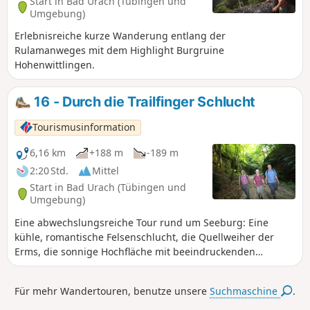
Start in Bad Urach (Tübingen und
Umgebung)
Erlebnisreiche kurze Wanderung entlang der
Rulamanweges mit dem Highlight Burgruine
Hohenwittlingen.
16 - Durch die Trailfinger Schlucht
Tourismusinformation
6,16 km
+188 m
-189 m
2:20 Std.
Mittel
Start in Bad Urach (Tübingen und
Umgebung)
Eine abwechslungsreiche Tour rund um Seeburg: Eine
kühle, romantische Felsenschlucht, die Quellweiher der
Erms, die sonnige Hochfläche mit beeindruckenden
Ausblicken, Weidekoppeln mit prachtvollen Weidebäumen
und das Hofgut Uhenfels.
Für mehr Wandertouren, benutze unsere
Suchmaschine
.