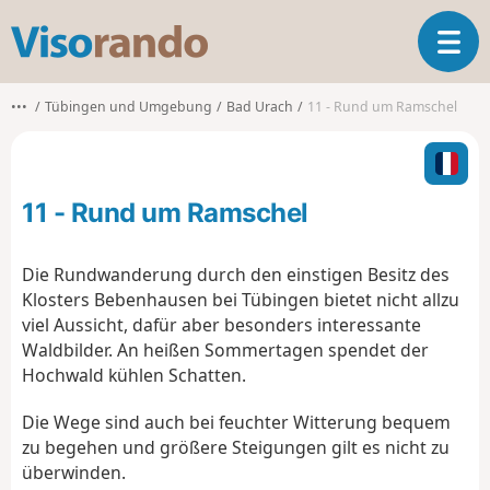
V
T
i
o
s
g
o
•••
Tübingen und Umgebung
Bad Urach
11 - Rund um Ramschel
g
r
l
a
e
n
n
d
11 - Rund um Ramschel
a
o
v
i
Die Rundwanderung durch den einstigen Besitz des
g
Klosters Bebenhausen bei Tübingen bietet nicht allzu
a
viel Aussicht, dafür aber besonders interessante
t
Waldbilder. An heißen Sommertagen spendet der
i
o
Hochwald kühlen Schatten.
n
Die Wege sind auch bei feuchter Witterung bequem
zu begehen und größere Steigungen gilt es nicht zu
überwinden.