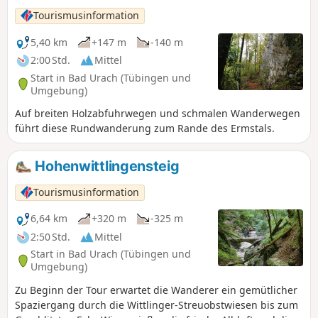
Tourismusinformation
5,40 km
+147 m
-140 m
2:00 Std.
Mittel
Start in Bad Urach (Tübingen und
Umgebung)
Auf breiten Holzabfuhrwegen und schmalen Wanderwegen
führt diese Rundwanderung zum Rande des Ermstals.
Hohenwittlingensteig
Tourismusinformation
6,64 km
+320 m
-325 m
2:50 Std.
Mittel
Start in Bad Urach (Tübingen und
Umgebung)
Zu Beginn der Tour erwartet die Wanderer ein gemütlicher
Spaziergang durch die Wittlinger-Streuobstwiesen bis zum