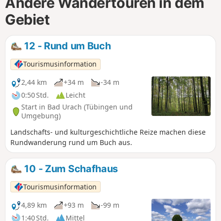
Andere Wandertouren in dem
Gebiet
12 - Rund um Buch
Tourismusinformation
2,44 km
+34 m
-34 m
0:50 Std.
Leicht
Start in Bad Urach (Tübingen und
Umgebung)
Landschafts- und kulturgeschichtliche Reize machen diese
Rundwanderung rund um Buch aus.
10 - Zum Schafhaus
Tourismusinformation
4,89 km
+93 m
-99 m
1:40 Std.
Mittel