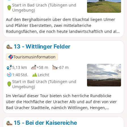
Start in Bad Urach (Tübingen und
Umgebung)
Auf den Berghalbinseln über dem Elsachtal liegen Ulmer
und Pfähler Eberstetten, zwei mittelalteriche
Rodungsflächen, die noch heute landwirtschaftlich und als
Schafweide genutzt werden. Über diese Flächen führt die
abwechslungsreiche Rundwanderung auf gut ausgebauten
13 - Wittlinger Felder
Feld- und Waldwegen. Ungefähr die Hälfte der Route
verläuft im schattigen Hochwald. Steigungen und Gefälle
Tourismusinformation
sind mäßig.
5,13 km
+58 m
-67 m
1:40 Std.
Leicht
Start in Bad Urach (Tübingen und
Umgebung)
Im Verlauf dieser Tour bieten sich herrliche Rundblicke
über die Hochfläche der Uracher Alb und auf drei von vier
Bad Uracher Stadtteile, nämlich Wittlingen, Hengen,
Sirchingen.
15 - Bei der Kaisereiche