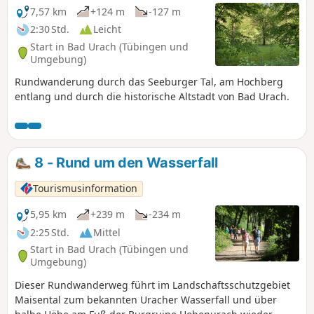
Wanderung steigen wir auf einem schmalen Pfad entlang
7,57 km
+124 m
-127 m
der Hangkante zur Kreuzhütte (kleine Wanderhütte) ab. Um
2:30 Std.
Leicht
unseren nächsten Wegpunkt, die Burgruine Hohenurach,
Start in Bad Urach (Tübingen und
zu erreichen, queren wir den Sattel und erklimmen den
Umgebung)
letzten Anstieg auf den 692 m hohen Schlossberg. Auf der
Rundwanderung durch das Seeburger Tal, am Hochberg
alten Festungsanlage Burgruine Hohenurach gibt es
entlang und durch die historische Altstadt von Bad Urach.
zahlreiche Winkel und Nischen zu erkunden...und
faszinierende Ausblicke.
8 - Rund um den Wasserfall
Tourismusinformation
5,95 km
+239 m
-234 m
2:25 Std.
Mittel
Start in Bad Urach (Tübingen und
Umgebung)
Dieser Rundwanderweg führt im Landschaftsschutzgebiet
Maisental zum bekannten Uracher Wasserfall und über