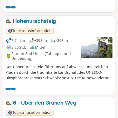
Hohenurachsteig
Tourismusinformation
7,74 km
+398 m
-398 m
3:20 Std.
Mittel
Start in Bad Urach (Tübingen und
Umgebung)
Der Hohenurachsteig führt uns auf abwechslungsreichen
Pfaden durch die traumhafte Landschaft des UNESCO-
Biosphärenreservats Schwäbische Alb. Die Rundwanderung
startet mit einem sportlichen Anstieg, hinauf zu den
Hanner Felsen. Dort werden wir mit einzigartigen
Ausblicken über die Stadt und die Hügellandschaft der
Schwäbischen Alb belohnt. Über schmale Waldpfade und
6 - Über den Grünen Weg
einen Wiesenweg geht es zu den Eppenzillfelsen, wo wir in
der Ferne den Uracher Wasserfall und die Burgruine
Tourismusinformation
Hohenurach entdecken. Vom höchsten Punkt der