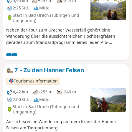
5,95 km
+247 m
-244 m
2:25 Std.
Mittel
Start in Bad Urach (Tübingen und
Umgebung)
Neben der Tour zum Uracher Wasserfall gehört eine
Wanderung über die aussichtsreichen Hochbergfelsen
geradezu zum Standardprogramm eines jeden Alb-
Wanderers.
7 - Zu den Hanner Felsen
Tourismusinformation
4,42 km
+253 m
-248 m
2:00 Std.
Mittel
Start in Bad Urach (Tübingen und
Umgebung)
Aussichtsreiche Wanderung auf dem Kranz der Hanner
Felsen am Tiergartenberg.