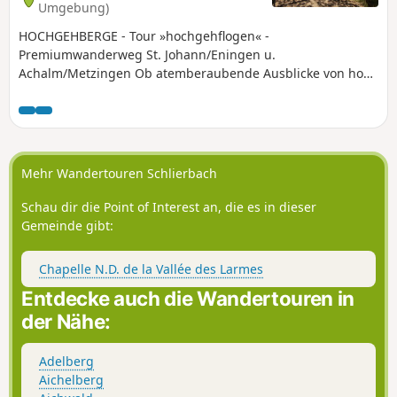
Umgebung)
können.
HOCHGEHBERGE - Tour »hochgehflogen« -
Premiumwanderweg St. Johann/Eningen u.
Achalm/Metzingen Ob atemberaubende Ausblicke von hoch
oben, oder auf dem Segelflugplatz Roßfeld den anderen
beim Höhenflug zuschauen – der Wanderweg
»hochgehflogen« ist der Weg zu geh‘n.
Mehr Wandertouren Schlierbach
Schau dir die Point of Interest an, die es in dieser
Gemeinde gibt:
Chapelle N.D. de la Vallée des Larmes
Entdecke auch die Wandertouren in
der Nähe:
Adelberg
Aichelberg