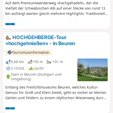
Auf dem Premiumwanderweg »hochgehadelt«, der die
Vielfalt der Schwäbischen Alb auf einer Stecke von rund 13
km aufzeigt warten gleich mehrere Highlights: Traditionelle
Kulturlandschaft mit Streuobstwiesen und Schafweiden.
Historische Kulturdenkmäler wie die Burg Teck und die
Ruine Rauber und nicht zu vergessen: einzigartige
Aussichtspunkte und Felsvorsprünge mit Blick über das
HOCHGEHBERGE-Tour
Albvorland, die Kaiserberge und die Steilhänge des
»hochgehnießen« - in Beuren
Albtraufs.
Tourismusinformation
6,68 km
+95 m
-101 m
2:10 Std.
Leicht
Start in Beuren (Stuttgart und
Umgebung)
Entlang des Freilichtmuseums Beuren, welches Kultur-
Genuss für Groß und Klein bietet, geht es vorbei an kleinen
Gärten und Feldern zu einem idyllischen Wiesenweg durch
Obstplantagen. Im Frühling umgeben von einem Meer aus
Blüten, im Sommer mit sattem Grün und im Herbst mit