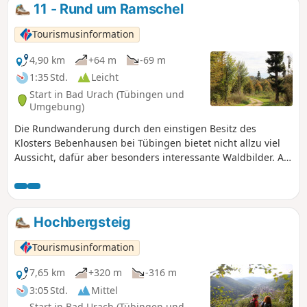
verläuft im schattigen Hochwald. Steigungen und Gefälle
11 - Rund um Ramschel
sind mäßig.
Tourismusinformation
4,90 km
+64 m
-69 m
1:35 Std.
Leicht
Start in Bad Urach (Tübingen und
Umgebung)
Die Rundwanderung durch den einstigen Besitz des
Klosters Bebenhausen bei Tübingen bietet nicht allzu viel
Aussicht, dafür aber besonders interessante Waldbilder. An
heißen Sommertagen spendet der Hochwald kühlen
Schatten. Die Wege sind auch bei feuchter Witterung
bequem zu begehen und größere Steigungen gilt es nicht
zu überwinden.
Hochbergsteig
Tourismusinformation
7,65 km
+320 m
-316 m
3:05 Std.
Mittel
Start in Bad Urach (Tübingen und