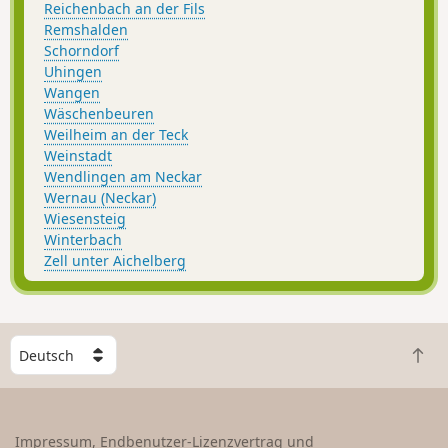
Reichenbach an der Fils
Remshalden
Schorndorf
Uhingen
Wangen
Wäschenbeuren
Weilheim an der Teck
Weinstadt
Wendlingen am Neckar
Wernau (Neckar)
Wiesensteig
Winterbach
Zell unter Aichelberg
W
Z
ä
u
h
r
l
ü
e
Impressum, Endbenutzer-Lizenzvertrag und