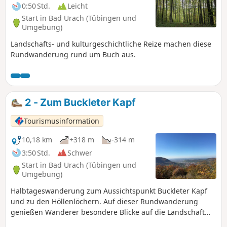
0:50 Std.
Leicht
Start in Bad Urach (Tübingen und
Umgebung)
Landschafts- und kulturgeschichtliche Reize machen diese
Rundwanderung rund um Buch aus.
2 - Zum Buckleter Kapf
Tourismusinformation
10,18 km
+318 m
-314 m
3:50 Std.
Schwer
Start in Bad Urach (Tübingen und
Umgebung)
Halbtageswanderung zum Aussichtspunkt Buckleter Kapf
und zu den Höllenlöchern. Auf dieser Rundwanderung
genießen Wanderer besondere Blicke auf die Landschaft
rund um Bad Urach. Die beiden Aussichtsfelsen "Buckleter