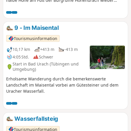
halbe Höhe am Fuß der Burgruine Hohenurach wieder
zurück zum Ausgangspunkt.
9 - Im Maisental
Tourismusinformation
10,17 km
+413 m
-413 m
4:05 Std.
Schwer
Start in Bad Urach (Tübingen und
Umgebung)
Erholsame Wanderung durch die bemerkenswerte
Landschaft im Maisental vorbei am Gütesteiner und dem
Uracher Wasserfall.
Wasserfallsteig
Tourismusinformation