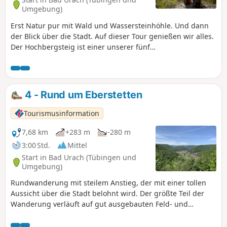
Umgebung)
Erst Natur pur mit Wald und Wassersteinhöhle. Und dann
der Blick über die Stadt. Auf dieser Tour genießen wir alles.
Der Hochbergsteig ist einer unserer fünf
Premiumwanderwege Grafensteige, die unsere
Wandergäste zu den Naturschönheiten innerhalb des
Biosphärengebiets Schwäbische Alb führen. Nicht nur der
Aussichtspunkt Michelskäppele, sondern auch die
4 - Rund um Eberstetten
verschiedenen Felsvorsprünge der Kunstmühlefelsen
überzeugen mit fantastischen Ausblicken über die Stadt
Tourismusinformation
und das Seeburger Tal. Zwischen den einzelnen
Aussichtspunkten verläuft ein schmaler Waldpfad entlang
7,68 km
+283 m
-280 m
der Albkante. Gemütliche Waldliegen laden zum
3:00 Std.
Mittel
Entspannen auf der Albhochfläche ein.
Start in Bad Urach (Tübingen und
Umgebung)
Rundwanderung mit steilem Anstieg, der mit einer tollen
Aussicht über die Stadt belohnt wird. Der größte Teil der
Wanderung verläuft auf gut ausgebauten Feld- und
Waldwegen über die Hochfläche und wieder zurück ins Tal.