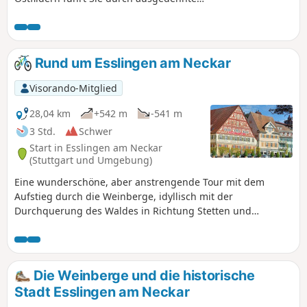
Wälder, Weinberge und
Gemüseanbaugebiete. Die Strecke
wurde im Herbst mit dem Mountainbike
zurückgelegt. Nutzung der App
Rund um Esslingen am Neckar
erforderlich_.
Visorando-Mitglied
28,04 km
+542 m
-541 m
3 Std.
Schwer
Start in Esslingen am Neckar
(Stuttgart und Umgebung)
Eine wunderschöne, aber anstrengende Tour mit dem
Aufstieg durch die Weinberge, idyllisch mit der
Durchquerung des Waldes in Richtung Stetten und
wunderbar mit der Ankunft in der bezaubernden Stadt
Esslingen. Genießen Sie die malerischen Landschaften am
Ufer des Neckars und das vielfältige kulturelle Angebot.
Nutzung der App erforderlich.
Die Weinberge und die historische
Stadt Esslingen am Neckar