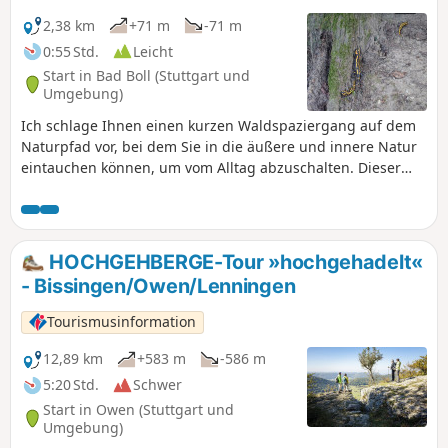
2,38 km
+71 m
-71 m
0:55 Std.
Leicht
Start in Bad Boll (Stuttgart und
Umgebung)
Ich schlage Ihnen einen kurzen Waldspaziergang auf dem
Naturpfad vor, bei dem Sie in die äußere und innere Natur
eintauchen können, um vom Alltag abzuschalten. Dieser
Ausflug verspricht Ihnen eine Naturerfahrung und hilft
Ihnen, der Hektik der Stadt zu entfliehen. Sie können die
Natur in ihrer ganzen Schönheit und mit all Ihren Sinnen
wahrnehmen. Ein tolles Erlebnis für die ganze Familie,
HOCHGEHBERGE-Tour »hochgehadelt«
wenn Sie im Urlaub in der Gegend von Bad Boll in
- Bissingen/Owen/Lenningen
Deutschland sind.
Tourismusinformation
12,89 km
+583 m
-586 m
5:20 Std.
Schwer
Start in Owen (Stuttgart und
Umgebung)