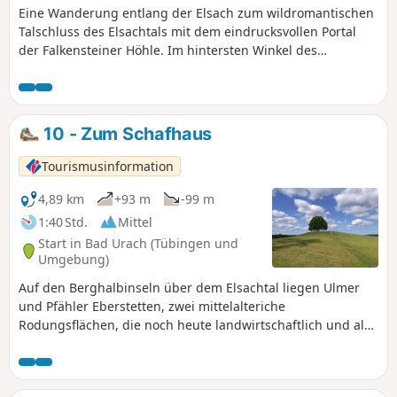
Eine Wanderung entlang der Elsach zum wildromantischen
Talschluss des Elsachtals mit dem eindrucksvollen Portal
der Falkensteiner Höhle. Im hintersten Winkel des
Elsachtales liegt eine der bekanntesten Höhlen der
Schwäbischen Alb, die Falkensteiner Höhle. Sie kann zwar
nur von erfahrenen, gut ausgerüsteten Höhlenforschern
begangen, oder - wie die Fachleute sagen - befahren
10 - Zum Schafhaus
werden, aber eine Wanderung entlang der Elsach zum
wildromantischen Talschluss mit dem eindrucksvollen
Tourismusinformation
Portal der Falkensteiner Höhle lohnt sich dennoch. Der
Rückweg ist mit dem Hinweg identisch.
4,89 km
+93 m
-99 m
1:40 Std.
Mittel
Start in Bad Urach (Tübingen und
Umgebung)
Auf den Berghalbinseln über dem Elsachtal liegen Ulmer
und Pfähler Eberstetten, zwei mittelalteriche
Rodungsflächen, die noch heute landwirtschaftlich und als
Schafweide genutzt werden. Über diese Flächen führt die
abwechslungsreiche Rundwanderung auf gut ausgebauten
Feld- und Waldwegen. Ungefähr die Hälfte der Route