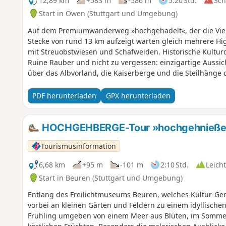
12,89 km
+583 m
-586 m
5:20 Std.
Sc
Start in Owen (Stuttgart und Umgebung)
Auf dem Premiumwanderweg »hochgehadelt«, der die Vielf
Stecke von rund 13 km aufzeigt warten gleich mehrere High
mit Streuobstwiesen und Schafweiden. Historische Kultur
Ruine Rauber und nicht zu vergessen: einzigartige Aussic
über das Albvorland, die Kaiserberge und die Steilhänge d
PDF herunterladen
GPX herunterladen
HOCHGEHBERGE-Tour »hochgehnießen«
Tourismusinformation
6,68 km
+95 m
-101 m
2:10 Std.
Leicht
Start in Beuren (Stuttgart und Umgebung)
Entlang des Freilichtmuseums Beuren, welches Kultur-Genu
vorbei an kleinen Gärten und Feldern zu einem idyllisch
Frühling umgeben von einem Meer aus Blüten, im Sommer