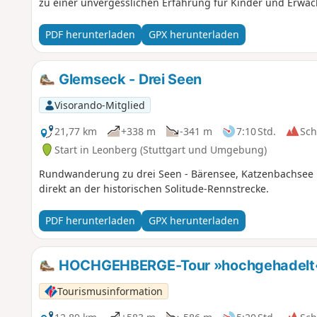
zu einer unvergesslichen Erfahrung für Kinder und Erwa
PDF herunterladen
GPX herunterladen
Glemseck - Drei Seen
Visorando-Mitglied
21,77 km
+338 m
-341 m
7:10 Std.
Sc
Start in Leonberg (Stuttgart und Umgebung)
Rundwanderung zu drei Seen - Bärensee, Katzenbachsee u
direkt an der historischen Solitude-Rennstrecke.
PDF herunterladen
GPX herunterladen
HOCHGEHBERGE-Tour »hochgehadelt« 
Tourismusinformation