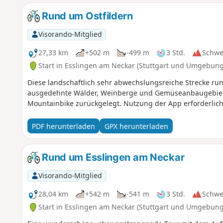
Rund um Ostfildern
Visorando-Mitglied
27,33 km
+502 m
-499 m
3 Std.
Schwe
Start in Esslingen am Neckar (Stuttgart und Umgebung
Diese landschaftlich sehr abwechslungsreiche Strecke run
ausgedehnte Wälder, Weinberge und Gemüseanbaugebiete
Mountainbike zurückgelegt. Nutzung der App erforderlich
PDF herunterladen
GPX herunterladen
Rund um Esslingen am Neckar
Visorando-Mitglied
28,04 km
+542 m
-541 m
3 Std.
Schwe
Start in Esslingen am Neckar (Stuttgart und Umgebung