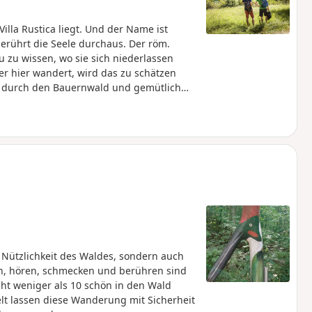
illa Rustica liegt. Und der Name ist
erührt die Seele durchaus. Der röm.
u zu wissen, wo sie sich niederlassen
r hier wandert, wird das zu schätzen
n durch den Bauernwald und gemütlich
t großer Ausblick auf den Albtrauf.
ig flauschige Alpakas in verschiedenen
geht die Wanderung vorbei an
liche Bank für Wanderer beherbergt.
 Vorbeiziehenden daran zu erinnern, dass
ne Augenblicke nehmen soll.
 Nützlichkeit des Waldes, sondern auch
en, hören, schmecken und berühren sind
cht weniger als 10 schön in den Wald
elt lassen diese Wanderung mit Sicherheit