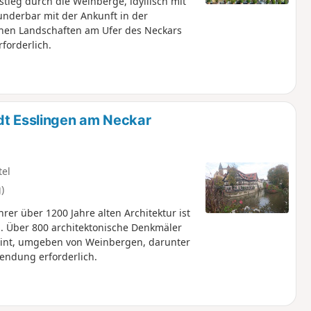
ieg durch die Weinberge, idyllisch mit
nderbar mit der Ankunft in der
chen Landschaften am Ufer des Neckars
forderlich.
dt Esslingen am Neckar
tel
)
hrer über 1200 Jahre alten Architektur ist
ng. Über 800 architektonische Denkmäler
eint, umgeben von Weinbergen, darunter
endung erforderlich.