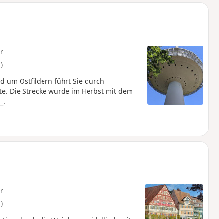
u
n
m
r
)
d um Ostfildern führt Sie durch
. Die Strecke wurde im Herbst mit dem
_.
r
)