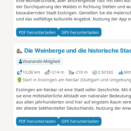
Eine wunderschöne, aber anstrengende Tour mit dem Aufst
der Durchquerung des Waldes in Richtung Stetten und wu
bezaubernden Stadt Esslingen. Genießen Sie die maleris
und das vielfältige kulturelle Angebot. Nutzung der App er
PDF herunterladen
GPX herunterladen
Die Weinberge und die historische Sta
Visorando-Mitglied
10,08 km
+214 m
-218 m
3:30 Std.
Mit
Start in Esslingen am Neckar (Stuttgart und Umgebung
Esslingen am Neckar ist eine Stadt voller Geschichte. Mit i
sie eine mittelalterliche Altstadt von nationaler Bedeutu
aus allen Jahrhunderten sind hier auf engstem Raum ver
der älteste Sekthersteller Deutschlands. Nutzung der Anw
PDF herunterladen
GPX herunterladen