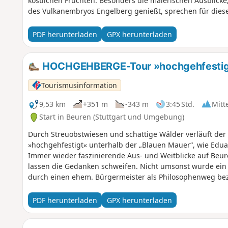
köstlichen Früchten. Besonders die malerischen Ausblick
des Vulkanembryos Engelberg genießt, sprechen für dies
Spitzenberg ist dieser als einer der kleinen kegelförmig
Fotomotive sind die Burg Teck, der Beurener Fels, die sta
PDF herunterladen
GPX herunterladen
Sicht sogar die drei Kaiserberge. Familien finden vor alle
Hochlandrindern ihren Gefallen, die auf wechselnder We
Freilichtmuseum beheimatet sind. Wer beim Wandern schö
HOCHGEHBERGE-Tour »hochgehfestigt«
sollte den Hochge(h)nuss dieser Tour nicht missen.
Tourismusinformation
9,53 km
+351 m
-343 m
3:45 Std.
Mitt
Start in Beuren (Stuttgart und Umgebung)
Durch Streuobstwiesen und schattige Wälder verläuft d
»hochgehfestigt« unterhalb der „Blauen Mauer“, wie Edua
Immer wieder faszinierende Aus- und Weitblicke auf Beur
lassen die Gedanken schweifen. Nicht umsonst wurde ein
durch einen ehem. Bürgermeister als Philosophenweg be
Eindrücke gerne der Nachwelt mitteilen möchte, kann dies 
sogenanntes „Bankbuch“ (ähnlich einem Gipfelbuch) zum E
PDF herunterladen
GPX herunterladen
am malerischen Tobelweiher vorbei, durch sonnendurchfl
Blumenwiesen zum Vulkanembryo Hohbölle (längst erlosch