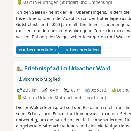
Start in Nürtingen (Stuttgart und Umgebung)
»In den Seelen« heißt der Teil Oberensingens, in dem die V
bezeichnend, denn der Ausblick von der Höhenlage aus, b
Gutshof ist rund 2.000 Jahre alt. Die Römer schienen gena
müssen, um den besten Ausblick genießen zu können – we
wissen. Entlang des Weges voller Kleingärten und Wiese
einen Berg hinauf, bietet sich am Waldesende ein wahrhaf
Rechter Hand liegt eine Alpakafarm, auf der sich knuddel
PDF herunterladen
GPX herunterladen
Variationen tummeln und sich über Besuch freuen. Dann 
Streuobstwiesen zum Wengerterhäuschen, das eine gemüt
»Ruh dich aus, schau hinaus« ermutigt ein Schild, um die
Erlebnispfad im Urbacher Wald
man sich manchmal auch einfach ein wenig Zeit für schö
Visorando-Mitglied
2,33 km
+84 m
-88 m
0:55 Std.
Leicht
Start in Urbach (Stuttgart und Umgebung)
Dieser Walderlebnispfad soll den Besuchern nicht nur die
seine Schutz- und Freizeitfunktion bewusst machen. Seh
notwendig, um die natürliche Vielfalt kennenzulernen. Ni
eingebettete Mitmachstationen und eine vielfältige Tierw