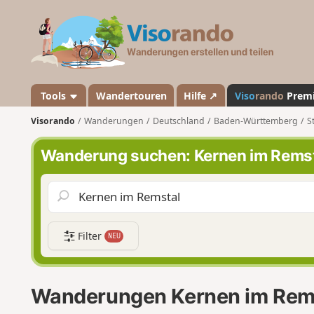
V
i
s
o
r
a
Tools
Wandertouren
Hilfe ↗
Viso
rando
Prem
n
Visorando
Wanderungen
Deutschland
Baden-Württemberg
S
d
o
Wanderung suchen: Kernen im Rems
Filter
NEU
Wanderungen Kernen im Rem