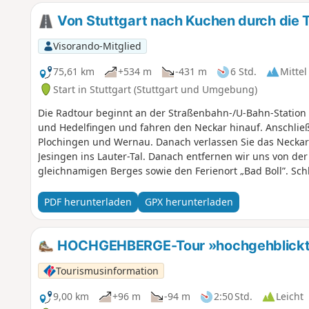
Von Stuttgart nach Kuchen durch die Tä
Visorando-Mitglied
75,61 km
+534 m
-431 m
6 Std.
Mittel
Start in Stuttgart (Stuttgart und Umgebung)
Die Radtour beginnt an der Straßenbahn-/U-Bahn-Station „
und Hedelfingen und fahren den Neckar hinauf. Anschließe
Plochingen und Wernau. Danach verlassen Sie das Neckar
Jesingen ins Lauter-Tal. Danach entfernen wir uns von de
gleichnamigen Berges sowie den Ferienort „Bad Boll”. Sch
das Tal der Fils, das wir bis zum Bahnhof Kuchen hinauffa
PDF herunterladen
GPX herunterladen
HOCHGEHBERGE-Tour »hochgehblickt« 
Tourismusinformation
9,00 km
+96 m
-94 m
2:50 Std.
Leicht