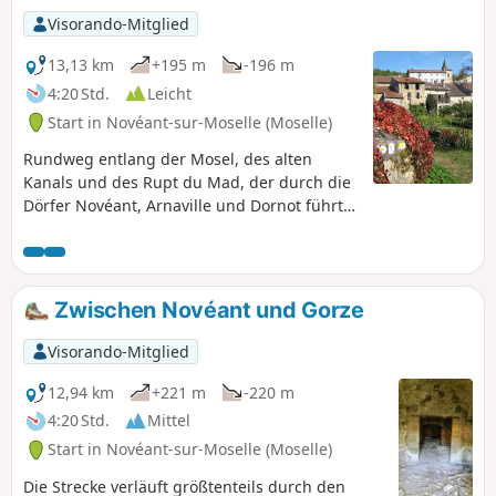
Visorando-Mitglied
13,13 km
+195 m
-196 m
4:20 Std.
Leicht
Start in Novéant-sur-Moselle (Moselle)
Rundweg entlang der Mosel, des alten
Kanals und des Rupt du Mad, der durch die
Dörfer Novéant, Arnaville und Dornot führt
und den Wald von Dornot über die Fraze
und die Croix Saint-Clément durchquert
Zwischen Novéant und Gorze
Visorando-Mitglied
12,94 km
+221 m
-220 m
4:20 Std.
Mittel
Start in Novéant-sur-Moselle (Moselle)
Die Strecke verläuft größtenteils durch den