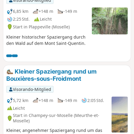
Visorando-Mitglied
6,85 km
+148 m
-149 m
2:25 Std.
Leicht
Start in Plappeville (Moselle)
Kleiner historischer Spaziergang durch
den Wald auf dem Mont Saint-Quentin.
Kleiner Spaziergang rund um
Bouxières-sous-Froidmont
Visorando-Mitglied
5,72 km
+148 m
-149 m
2:05 Std.
Leicht
Start in Champey-sur-Moselle (Meurthe-et-
Moselle)
Kleiner, angenehmer Spaziergang rund um das