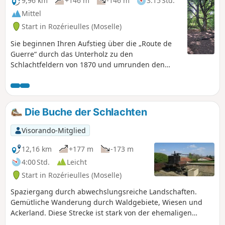
9,96 km
+146 m
-146 m
3:15 Std.
Mittel
Start in Rozérieulles (Moselle)
Sie beginnen Ihren Aufstieg über die „Route de
Guerre“ durch das Unterholz zu den
Schlachtfeldern von 1870 und umrunden den
Bauernhof „de Moscou“, um die etwa 200 Jahre
alte „Buche der Schlachten“ zu besichtigen, die
sich auf natürliche Weise durch Ableger vermehrt
hat. Steigen Sie über die „Route du Fort Jeanne
Die Buche der Schlachten
d’Arc“ wieder hinab.
Visorando-Mitglied
12,16 km
+177 m
-173 m
4:00 Std.
Leicht
Start in Rozérieulles (Moselle)
Spaziergang durch abwechslungsreiche Landschaften.
Gemütliche Wanderung durch Waldgebiete, Wiesen und
Ackerland. Diese Strecke ist stark von der ehemaligen
militärischen Präsenz geprägt.