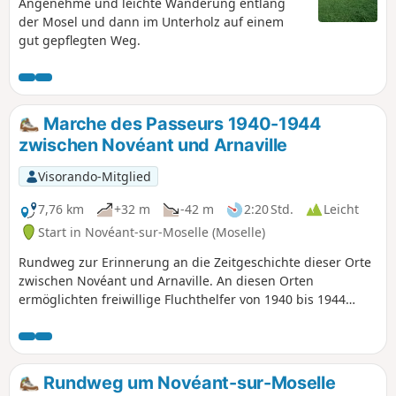
Angenehme und leichte Wanderung entlang
der Mosel und dann im Unterholz auf einem
gut gepflegten Weg.
Marche des Passeurs 1940-1944
zwischen Novéant und Arnaville
Visorando-Mitglied
7,76 km
+32 m
-42 m
2:20 Std.
Leicht
Start in Novéant-sur-Moselle (Moselle)
Rundweg zur Erinnerung an die Zeitgeschichte dieser Orte
zwischen Novéant und Arnaville. An diesen Orten
ermöglichten freiwillige Fluchthelfer von 1940 bis 1944
Männern, die vom Besatzer verfolgt wurden, ihre Freiheit
wiederzuerlangen und den Kampf für die Befreiung ihres
geschundenen Vaterlandes wieder aufzunehmen.
Rundweg um Novéant-sur-Moselle