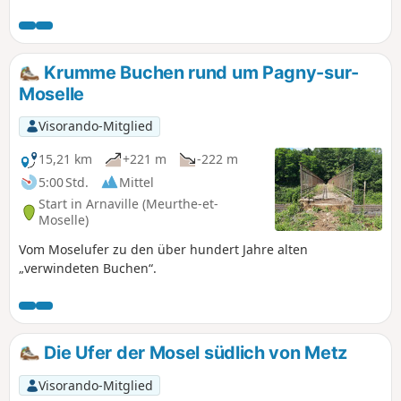
Plateau von Rudemont auf einer Route abseits der
ausgetretenen Pfade.
Krumme Buchen rund um Pagny-sur-
Moselle
Visorando-Mitglied
15,21 km
+221 m
-222 m
5:00 Std.
Mittel
Start in Arnaville (Meurthe-et-
Moselle)
Vom Moselufer zu den über hundert Jahre alten
„verwindeten Buchen“.
Die Ufer der Mosel südlich von Metz
Visorando-Mitglied