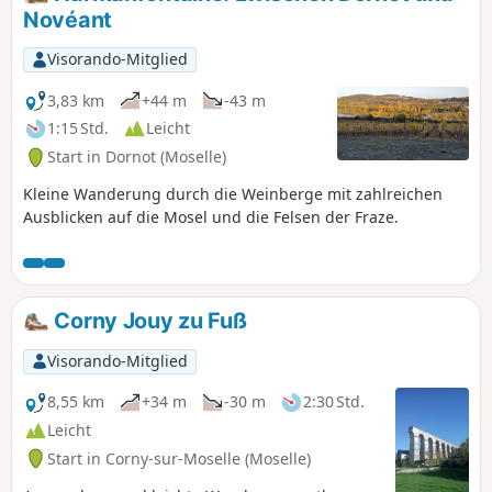
Novéant
Visorando-Mitglied
3,83 km
+44 m
-43 m
1:15 Std.
Leicht
Start in Dornot (Moselle)
Kleine Wanderung durch die Weinberge mit zahlreichen
Ausblicken auf die Mosel und die Felsen der Fraze.
Corny Jouy zu Fuß
Visorando-Mitglied
8,55 km
+34 m
-30 m
2:30 Std.
Leicht
Start in Corny-sur-Moselle (Moselle)