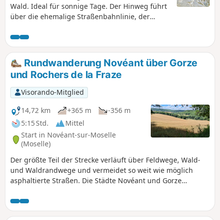
Wald. Ideal für sonnige Tage. Der Hinweg führt
über die ehemalige Straßenbahnlinie, der
Rückweg über den FernwanderwegGR®5.
Rundwanderung Novéant über Gorze
und Rochers de la Fraze
Visorando-Mitglied
14,72 km
+365 m
-356 m
5:15 Std.
Mittel
Start in Novéant-sur-Moselle
(Moselle)
Der größte Teil der Strecke verläuft über Feldwege, Wald-
und Waldrandwege und vermeidet so weit wie möglich
asphaltierte Straßen. Die Städte Novéant und Gorze
offenbaren uns alte und schöne Steine, Zeichen der
Anwesenheit von Baumeistern seit langer Zeit.