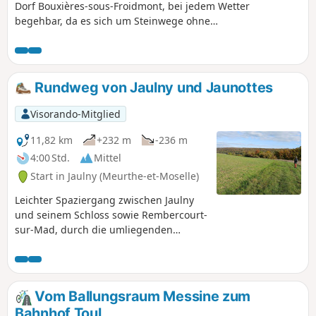
Dorf Bouxières-sous-Froidmont, bei jedem Wetter
begehbar, da es sich um Steinwege ohne
besondere Schwierigkeiten handelt.
Rundweg von Jaulny und Jaunottes
Visorando-Mitglied
11,82 km
+232 m
-236 m
4:00 Std.
Mittel
Start in Jaulny (Meurthe-et-Moselle)
Leichter Spaziergang zwischen Jaulny
und seinem Schloss sowie Rembercourt-
sur-Mad, durch die umliegenden
Wälder und entlang des Flusses Rupt de
Mad.
Vom Ballungsraum Messine zum
Bahnhof Toul