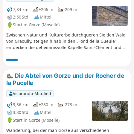
7,84 km
+206 m
-209 m
2:50 Std.
Mittel
Start in Gorze (Moselle)
Zwischen Natur und Kulturerbe durchqueren Sie den Wald
von Graoully, steigen hinab in den „Fond de la Gueule”,
entdecken die geheimnisvolle Kapelle Saint-Clément und
ihren Altar, kleine Felsen, den Felsen Rocher de la Pucelle
und beenden Ihren Spaziergang in der Benediktinerabtei
von Gorze und ihrem Abteipalast.
Die Abtei von Gorze und der Rocher de
la Pucelle
Visorando-Mitglied
9,36 km
+280 m
-273 m
3:30 Std.
Mittel
Start in Gorze (Moselle)
Wanderung, bei der man Gorze aus verschiedenen