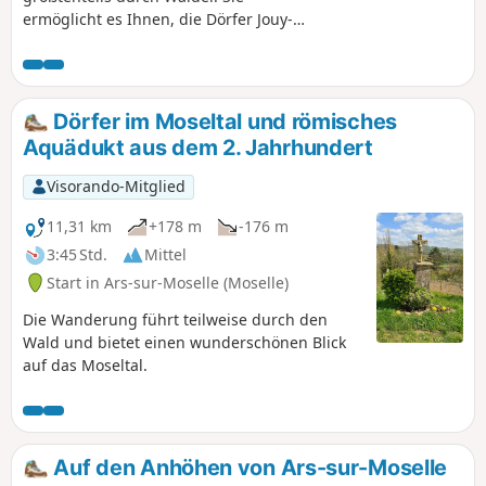
ermöglicht es Ihnen, die Dörfer Jouy-
aux-Arches, Féy sowie Corny-sur-
Moselle zu entdecken, indem Sie die
wichtigsten Wälder dieser Dörfer
durchqueren und dabei sehr schöne
Dörfer im Moseltal und römisches
Panoramen über die Moselfurche
Aquädukt aus dem 2. Jahrhundert
genießen können.Gutes (wasserfestes)
Schuhwerk wird empfohlen.
Visorando-Mitglied
11,31 km
+178 m
-176 m
3:45 Std.
Mittel
Start in Ars-sur-Moselle (Moselle)
Die Wanderung führt teilweise durch den
Wald und bietet einen wunderschönen Blick
auf das Moseltal.
Auf den Anhöhen von Ars-sur-Moselle