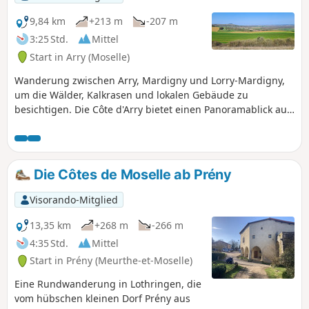
9,84 km
+213 m
-207 m
3:25 Std.
Mittel
Start in Arry (Moselle)
Wanderung zwischen Arry, Mardigny und Lorry-Mardigny,
um die Wälder, Kalkrasen und lokalen Gebäude zu
besichtigen. Die Côte d'Arry bietet einen Panoramablick auf
das Moseltal, den Rupt de Mad und das Seille-Tal. Flora:
mehrere Orchideenarten, Aster amelle, Stinkende
Nieswurz, Wiesen-Salbei, Kranichschnabel, Naturschmutz...
Fauna: Tagpfauenauge und Grünling, Steinschmätzer,
Die Côtes de Moselle ab Prény
Goldammer, Hänfling, Drossel, Fink, Zilpzalp, Glattnatter,
Raubvögel...
Visorando-Mitglied
13,35 km
+268 m
-266 m
4:35 Std.
Mittel
Start in Prény (Meurthe-et-Moselle)
Eine Rundwanderung in Lothringen, die
vom hübschen kleinen Dorf Prény aus