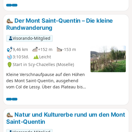
Der Mont Saint-Quentin – Die kleine
Rundwanderung
Visorando-Mitglied
9,46 km
+152 m
-153 m
3:10 Std.
Leicht
Start in Scy-Chazelles (Moselle)
Kleine Verschnaufpause auf den Höhen
des Mont Saint-Quentin, ausgehend
vom Col de Lessy. Über das Plateau bis
zum Bauernhof Saint-Georges, dann
nach Vazelle und zurück über Lessy.
Natur und Kulturerbe rund um den Mont
Saint-Quentin