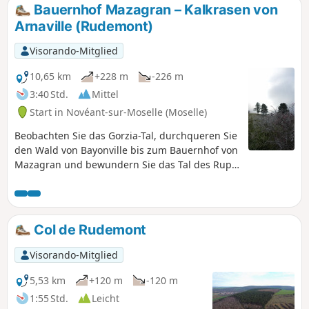
Bauernhof Mazagran – Kalkrasen von
Arnaville (Rudemont)
Visorando-Mitglied
10,65 km
+228 m
-226 m
3:40 Std.
Mittel
Start in Novéant-sur-Moselle (Moselle)
Beobachten Sie das Gorzia-Tal, durchqueren Sie
den Wald von Bayonville bis zum Bauernhof von
Mazagran und bewundern Sie das Tal des Rupt
de Mad und der Mosel vom Gipfel des
Rudemont aus.
Col de Rudemont
Visorando-Mitglied
5,53 km
+120 m
-120 m
1:55 Std.
Leicht