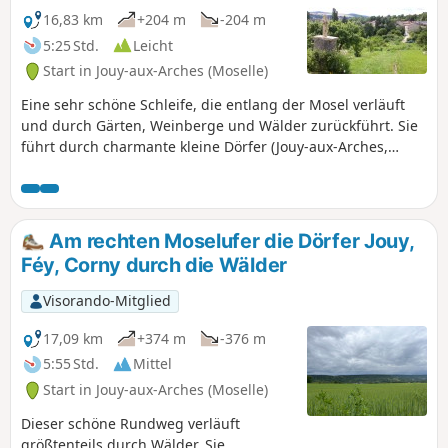
16,83 km
+204 m
-204 m
5:25 Std.
Leicht
Start in Jouy-aux-Arches (Moselle)
Eine sehr schöne Schleife, die entlang der Mosel verläuft
und durch Gärten, Weinberge und Wälder zurückführt. Sie
führt durch charmante kleine Dörfer (Jouy-aux-Arches,
Corny-sur-Moselle, Novéant-sur-Moselle, Dornot und Ancy-
sur-Moselle ) mit schönen Ausblicken auf die Mosel.
Am rechten Moselufer die Dörfer Jouy,
Féy, Corny durch die Wälder
Visorando-Mitglied
17,09 km
+374 m
-376 m
5:55 Std.
Mittel
Start in Jouy-aux-Arches (Moselle)
Dieser schöne Rundweg verläuft
größtenteils durch Wälder. Sie