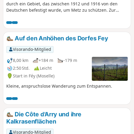
durch ein Gebiet, das zwischen 1912 und 1916 von den
Deutschen befestigt wurde, um Metz zu schützen. Zur
Erinnerung: Zu dieser Zeit (von 1870 bis 1918) gehörten das
Elsass und die Mosel zum Deutschen Reich.
Auf den Anhöhen des Dorfes Fey
Visorando-Mitglied
8,00 km
+184 m
-179 m
2:50 Std.
Leicht
Start in Féy (Moselle)
Kleine, anspruchslose Wanderung zum Entspannen.
Die Côte d'Arry und ihre
Kalkrasenflächen
Visorando-Mitglied