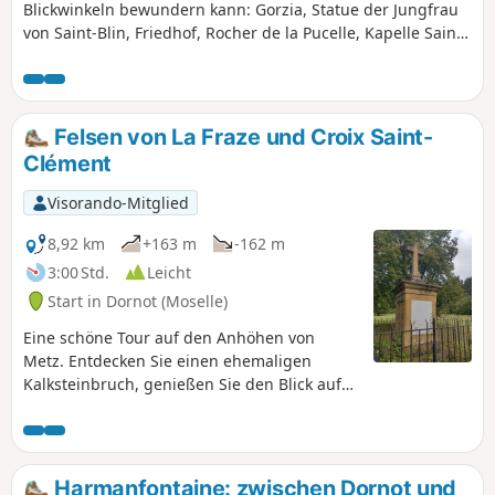
Blickwinkeln bewundern kann: Gorzia, Statue der Jungfrau
von Saint-Blin, Friedhof, Rocher de la Pucelle, Kapelle Saint-
Clément, Altar der Leprakranken und Stiftskirche Saint-
Étienne. Bereits im 1. Jahrhundert wurden die Quellen von
Gorze von den Römern genutzt, um Divodorum (das heutige
Metz) über eine unterirdische Leitung und ein Aquädukt
Felsen von La Fraze und Croix Saint-
(eines der längsten Europas) mit Wasser zu versorgen. Die
Clément
meisten Quellen von Gorze versorgen die Stadt noch heute.
Visorando-Mitglied
8,92 km
+163 m
-162 m
3:00 Std.
Leicht
Start in Dornot (Moselle)
Eine schöne Tour auf den Anhöhen von
Metz. Entdecken Sie einen ehemaligen
Kalksteinbruch, genießen Sie den Blick auf
das Moseltal und das Croix Saint Clément.
Harmanfontaine: zwischen Dornot und