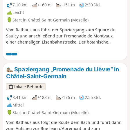
7,10 km
+160 m
-151 m
2:30 Std.
Leicht
Start in Châtel-Saint-Germain (Moselle)
Vom Rathaus aus führt der Spaziergang zum Square du
Saulcy und anschließend zur Promenade de Montvaux,
einer ehemaligen Eisenbahnstrecke. Der botanische
Lehrpfad führt anschließend zur Route de Guerre und
durchquert die Wälder von Forey und Flutôt, wo sich ein
bemerkenswerter Mispelbaum befindet. Am Waldrand führt
ein Weg hinunter zum Chemin de Lorry. Vorbei am
Spaziergang „Promenade du Lièvre“ in
Bauernhof Saint-Georges bietet der Abstieg auf dem
Châtel-Saint-Germain
Chemin de Vazelle einen Blick auf einen ehemaligen
Kalkofen, bevor man über die Rue de Lorry zum Rathaus
Lokale Behörde
zurückkehrt.
8,41 km
+183 m
-176 m
2:55 Std.
Mittel
Start in Châtel-Saint-Germain (Moselle)
Vom Rathaus aus folgt die Route dem Bach und führt dann
zum Aufstieg zur Rue Jean d’Apremont und zum