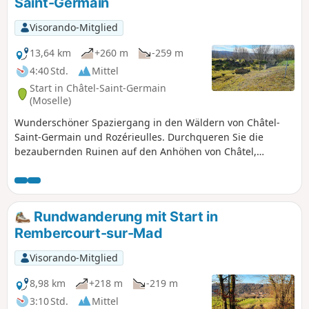
Saint-Germain
Visorando-Mitglied
13,64 km
+260 m
-259 m
4:40 Std.
Mittel
Start in Châtel-Saint-Germain
(Moselle)
Wunderschöner Spaziergang in den Wäldern von Châtel-
Saint-Germain und Rozérieulles. Durchqueren Sie die
bezaubernden Ruinen auf den Anhöhen von Châtel,
passieren Sie die von den Deutschen erbauten
Festungsanlagen Jeanne d'Arc und François de Guise,
bewundern Sie die beeindruckende Buche „Hêtre des
Batailles” und einige Gräber aus dem Krieg von 1870.
Rundwanderung mit Start in
Rembercourt-sur-Mad
Visorando-Mitglied
8,98 km
+218 m
-219 m
3:10 Std.
Mittel