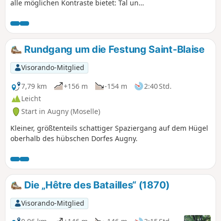
alle möglichen Kontraste bietet: Tal und
Hochebene, Wald und Weinberge, Stadt
und Dorf, mittelalterliche Burg und TGV-
Strecke.
Rundgang um die Festung Saint-Blaise
Visorando-Mitglied
7,79 km
+156 m
-154 m
2:40 Std.
Leicht
Start in Augny (Moselle)
Kleiner, größtenteils schattiger Spaziergang auf dem Hügel
oberhalb des hübschen Dorfes Augny.
Die „Hêtre des Batailles“ (1870)
Visorando-Mitglied