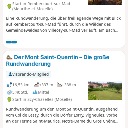
Start in Rembercourt-sur-Mad
(Meurthe-et-Moselle)
Eine Rundwanderung, die über freiliegende Wege mit Blick
auf Rembercourt-sur-Mad führt, durch die Wälder des
Gemeindewaldes von Villecey-sur-Mad verläuft, am Bach
Grand Fontaine entlangführt mit Blick auf die ehemaligen
Teiche, einen Teil des Weges Metz-Madine nutzt und an
ehemaligen unterirdischen Bunkeranlagen vorbeiführt.
Der Mont Saint-Quentin – Die große
Rundwanderung
Visorando-Mitglied
16,53 km
+337 m
-338 m
5:40 Std.
Mittel
Start in Scy-Chazelles (Moselle)
Rundwanderung um den Mont Saint-Quentin, ausgehend
vom Col de Lessy, durch die Dörfer Lorry, Vigneules, vorbei
an der Ferme Saint-Maurice, Notre-Dame du Gros Chêne
und Châtel-Saint-Germain.