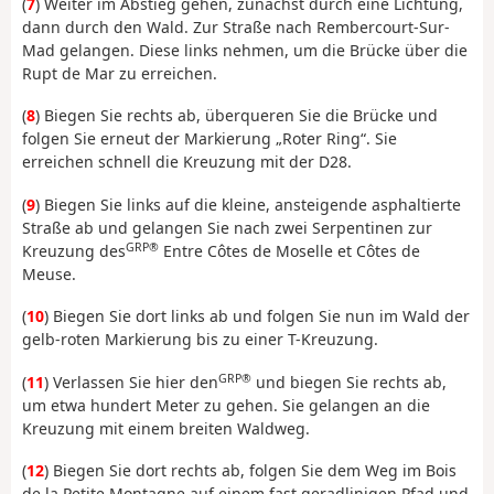
(
7
) Weiter im Abstieg gehen, zunächst durch eine Lichtung,
dann durch den Wald. Zur Straße nach Rembercourt-Sur-
Mad gelangen. Diese links nehmen, um die Brücke über die
Rupt de Mar zu erreichen.
(
8
) Biegen Sie rechts ab, überqueren Sie die Brücke und
folgen Sie erneut der Markierung „Roter Ring“. Sie
erreichen schnell die Kreuzung mit der D28.
(
9
) Biegen Sie links auf die kleine, ansteigende asphaltierte
Straße ab und gelangen Sie nach zwei Serpentinen zur
GRP®
Kreuzung des
Entre Côtes de Moselle et Côtes de
Meuse.
(
10
) Biegen Sie dort links ab und folgen Sie nun im Wald der
gelb-roten Markierung bis zu einer T-Kreuzung.
GRP®
(
11
) Verlassen Sie hier den
und biegen Sie rechts ab,
um etwa hundert Meter zu gehen. Sie gelangen an die
Kreuzung mit einem breiten Waldweg.
(
12
) Biegen Sie dort rechts ab, folgen Sie dem Weg im Bois
de la Petite Montagne auf einem fast geradlinigen Pfad und