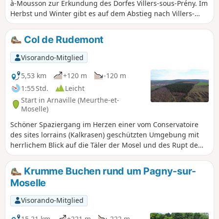
à-Mousson zur Erkundung des Dorfes Villers-sous-Prény. Im
Herbst und Winter gibt es auf dem Abstieg nach Villers-
sous-Prény einige schlammige Stellen, nehmen Sie einen
Wanderstock mit. Mittlerer Schwierigkeitsgrad, Rückkehr
Col de Rudemont
zum Ausgangspunkt; die Departementsstraße, die Villers-
sous-Prény mit Norroy-lès-Pont-à-Mousson verbindet,
Visorando-Mitglied
ermöglicht es, das gesamte Tal zu entdecken.
5,53 km
+120 m
-120 m
1:55 Std.
Leicht
Start in Arnaville (Meurthe-et-
Moselle)
Schöner Spaziergang im Herzen einer vom Conservatoire
des sites lorrains (Kalkrasen) geschützten Umgebung mit
herrlichem Blick auf die Täler der Mosel und des Rupt de
Mad.
Krumme Buchen rund um Pagny-sur-
Moselle
Visorando-Mitglied
15,21 km
+221 m
-222 m