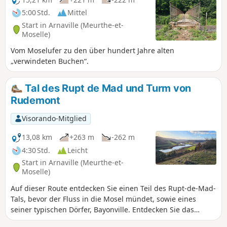
5:00 Std.
Mittel
Start in Arnaville (Meurthe-et-
Moselle)
Vom Moselufer zu den über hundert Jahre alten
„verwindeten Buchen“.
Tal des Rupt de Mad und Turm von
Rudemont
Visorando-Mitglied
13,08 km
+263 m
-262 m
4:30 Std.
Leicht
Start in Arnaville (Meurthe-et-
Moselle)
Auf dieser Route entdecken Sie einen Teil des Rupt-de-Mad-
Tals, bevor der Fluss in die Mosel mündet, sowie eines
seiner typischen Dörfer, Bayonville. Entdecken Sie das
Plateau von Rudemont auf einer Route abseits der