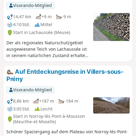
Visorando-Mitglied
14,47 km
+9 m
-9 m
4:10 Std.
Mittel
Start in Lachaussée (Meuse)
Der als regionales Naturschutzgebiet
ausgewiesene Teich von Lachaussée ist
in seinem natürlichen Zustand erhalten
geblieben. Zahlreiche Vögel haben dort
ihr Zuhause gefunden oder machen
Auf Entdeckungsreise in Villers-sous-
dort während ihres Zuges Halt. Er ist
Prény
eine Oase der Ruhe für Fauna und
Flora.Achtung: Es ist verboten, die
Visorando-Mitglied
vorhandenen Wege zu verlassen,
insbesondere rund um die Teiche, da
8,86 km
+187 m
-184 m
sonst eine hohe Geldstrafe droht.
3:05 Std.
Leicht
Start in Norroy-lès-Pont-à-Mousson
(Meurthe-et-Moselle)
Schöner Spaziergang auf dem Plateau von Norroy-lès-Pont-