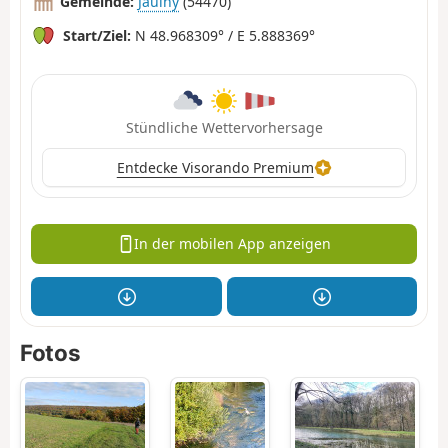
Gemeinde:
Jaulny
(54470)
Start/Ziel:
N 48.968309° / E 5.888369°
Stündliche Wettervorhersage
Entdecke Visorando Premium
In der mobilen App anzeigen
Fotos