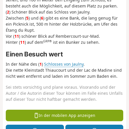
besteht auch die Möglichkeit, auf diesem Platz zu parken.
(
2
) Schöner Blick auf das Schloss von Jaulny.
Zwischen (
5
) und (
6
) gibt es eine Bank, die lang genug für
ein Picknick ist, 500 m hinter der Holzbrücke, am Ufer des
Étang du Rupt.
Vor (
11
) schöner Blick auf Rembercourt-sur-Mad.
GRP®
Hinter (
11
) auf dem
ist ein Bunker zu sehen.
Einen Besuch wert
In der Nähe des (
1
)
Schlosses von Jaulny
.
Die nette Kleinstadt Thiaucourt und der Lac de Madine sind
nicht weit entfernt und laden im Sommer zum Baden ein.
Sei stets vorsichtig und plane voraus. Visorando und der
Autor / die Autorin dieser Tour können im Falle eines Unfalls
auf dieser Tour nicht haftbar gemacht werden.
In der mobilen App anzeigen