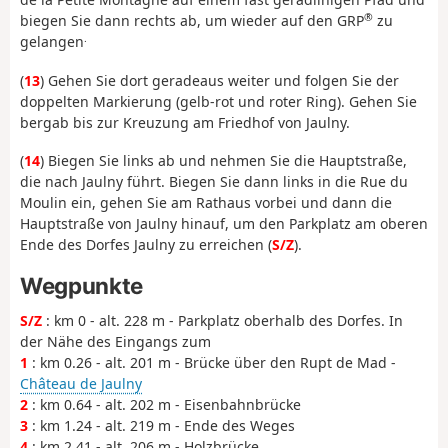
®
biegen Sie dann rechts ab, um wieder auf den GRP
zu
.
gelangen
(
13
) Gehen Sie dort geradeaus weiter und folgen Sie der
doppelten Markierung (gelb-rot und roter Ring). Gehen Sie
bergab bis zur Kreuzung am Friedhof von Jaulny.
(
14
) Biegen Sie links ab und nehmen Sie die Hauptstraße,
die nach Jaulny führt. Biegen Sie dann links in die Rue du
Moulin ein, gehen Sie am Rathaus vorbei und dann die
Hauptstraße von Jaulny hinauf, um den Parkplatz am oberen
Ende des Dorfes Jaulny zu erreichen (
S/Z
).
Wegpunkte
S/Z
: km 0 - alt. 228 m - Parkplatz oberhalb des Dorfes. In
der Nähe des Eingangs zum
1
: km 0.26 - alt. 201 m - Brücke über den Rupt de Mad -
Château de Jaulny
2
: km 0.64 - alt. 202 m - Eisenbahnbrücke
3
: km 1.24 - alt. 219 m - Ende des Weges
4
: km 2.41 - alt. 206 m - Holzbrücke