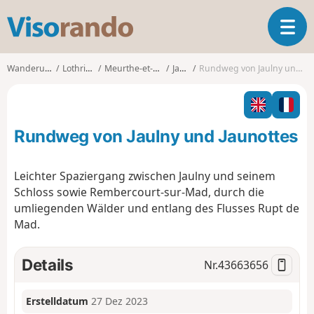
V
T
i
o
s
g
o
Wanderungen
Lothringen
Meurthe-et-Moselle
Jaulny
Rundweg von Jaulny und Jaunottes
g
r
l
a
e
n
n
d
Rundweg von Jaulny und Jaunottes
a
o
v
i
Leichter Spaziergang zwischen Jaulny und seinem
g
Schloss sowie Rembercourt-sur-Mad, durch die
a
umliegenden Wälder und entlang des Flusses Rupt de
t
Mad.
i
o
n
Details
Nr.
43663656
Erstelldatum
27 Dez 2023