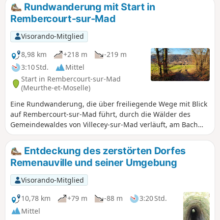
Rundwanderung mit Start in
Rembercourt-sur-Mad
Visorando-Mitglied
8,98 km
+218 m
-219 m
3:10 Std.
Mittel
Start in Rembercourt-sur-Mad
(Meurthe-et-Moselle)
Eine Rundwanderung, die über freiliegende Wege mit Blick
auf Rembercourt-sur-Mad führt, durch die Wälder des
Gemeindewaldes von Villecey-sur-Mad verläuft, am Bach
Grand Fontaine entlangführt mit Blick auf die ehemaligen
Teiche, einen Teil des Weges Metz-Madine nutzt und an
Entdeckung des zerstörten Dorfes
ehemaligen unterirdischen Bunkeranlagen vorbeiführt.
Remenauville und seiner Umgebung
Visorando-Mitglied
10,78 km
+79 m
-88 m
3:20 Std.
Mittel