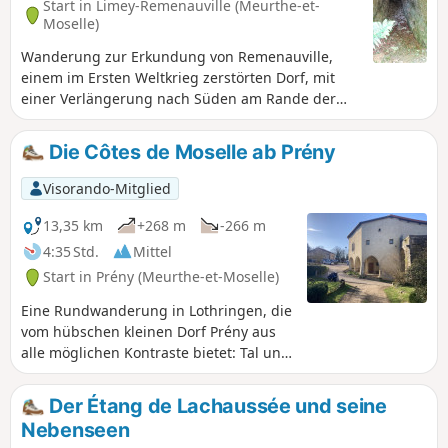
Start in Limey-Remenauville (Meurthe-et-
Moselle)
Wanderung zur Erkundung von Remenauville,
einem im Ersten Weltkrieg zerstörten Dorf, mit
einer Verlängerung nach Süden am Rande der
„Petite Suisse lorraine“ entlang und quer durch
die Felder.
Die Côtes de Moselle ab Prény
Visorando-Mitglied
13,35 km
+268 m
-266 m
4:35 Std.
Mittel
Start in Prény (Meurthe-et-Moselle)
Eine Rundwanderung in Lothringen, die
vom hübschen kleinen Dorf Prény aus
alle möglichen Kontraste bietet: Tal und
Hochebene, Wald und Weinberge, Stadt
und Dorf, mittelalterliche Burg und TGV-
Der Étang de Lachaussée und seine
Strecke.
Nebenseen