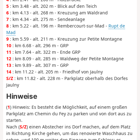
5
: km 3.48 - alt. 202 m - Blick auf den Teich
6
: km 4.13 - alt. 268 m - Kreuzung am Waldrand
7
: km 4.34 - alt. 275 m - Sendeanlage
8
: km 5.22 - alt. 196 m - Rembercourt-sur-Mad -
Rupt de
Mad
9
: km 5.59 - alt. 211 m - Kreuzung zur Petite Montagne
10
: km 6.68 - alt. 296 m - GRP
11
: km 7.64 - alt. 322 m - Ende GRP
12
: km 8.09 - alt. 285 m - Waldweg der Petite Montagne
13
: km 9.89 - alt. 307 m - GRP
14
: km 11.22 - alt. 205 m - Friedhof von Jaulny
S/Z
: km 11.82 - alt. 228 m - Parkplatz oberhalb des Dorfes
Jaulny
Hinweise
(
1
) Hinweis: Es besteht die Möglichkeit, auf einem großen
Parkplatz am Chemin du Fey zu parken und von dort aus zu
starten.
Nach (
S/Z
) einen Abstecher ins Dorf machen, auf dem Platz
in Richtung Kirche gehen, um das renovierte Waschhaus zu
sehen, und 100 m weiter den Eingang zum Schloss; es