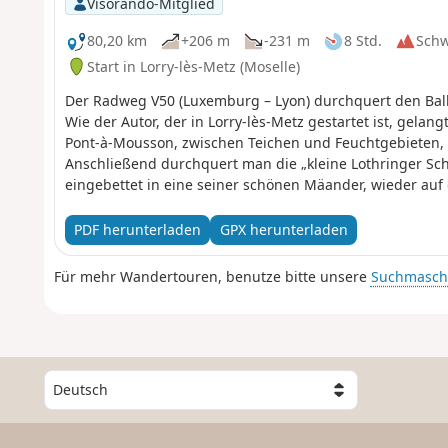
Visorando-Mitglied
80,20 km
+206 m
-231 m
8 Std.
Sch
Start in Lorry-lès-Metz (Moselle)
Der Radweg V50 (Luxemburg – Lyon) durchquert den Bal
Wie der Autor, der in Lorry-lès-Metz gestartet ist, gelan
Pont-à-Mousson, zwischen Teichen und Feuchtgebieten, 
Anschließend durchquert man die „kleine Lothringer Sch
eingebettet in eine seiner schönen Mäander, wieder au
V533 folgt, kommt bald die Kathedrale von Toul, die erste
PDF herunterladen
GPX herunterladen
Für mehr Wandertouren, benutze bitte unsere
Suchmasch
W
ä
h
l