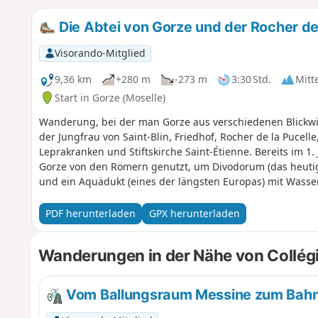
Die Abtei von Gorze und der Rocher de 
Visorando-Mitglied
9,36 km
+280 m
-273 m
3:30 Std.
Mitt
Start in Gorze (Moselle)
Wanderung, bei der man Gorze aus verschiedenen Blickwi
der Jungfrau von Saint-Blin, Friedhof, Rocher de la Pucelle
Leprakranken und Stiftskirche Saint-Étienne. Bereits im 1
Gorze von den Römern genutzt, um Divodorum (das heutig
und ein Aquädukt (eines der längsten Europas) mit Wasse
Gorze versorgen die Stadt noch heute.
PDF herunterladen
GPX herunterladen
Wanderungen in der Nähe von Collégi
Vom Ballungsraum Messine zum Bahn