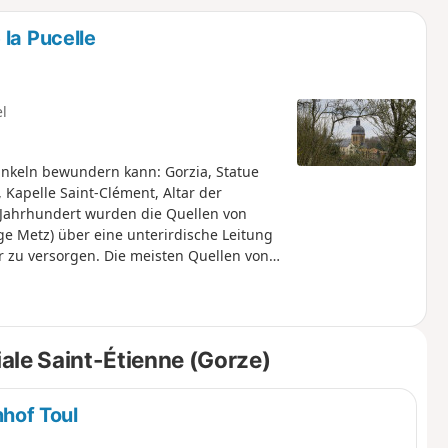
u
n
la Pucelle
m
el
nkeln bewundern kann: Gorzia, Statue
, Kapelle Saint-Clément, Altar der
. Jahrhundert wurden die Quellen von
e Metz) über eine unterirdische Leitung
r zu versorgen. Die meisten Quellen von
ale Saint-Étienne (Gorze)
hof Toul