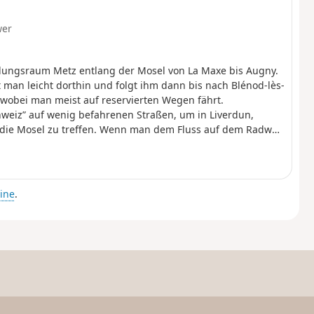
wer
lungsraum Metz entlang der Mosel von La Maxe bis Augny.
gt man leicht dorthin und folgt ihm dann bis nach Blénod-lès-
wobei man meist auf reservierten Wegen fährt.
weiz” auf wenig befahrenen Straßen, um in Liverdun,
f die Mosel zu treffen. Wenn man dem Fluss auf dem Radweg
 Etappe der Reise, in Sicht.
ine
.