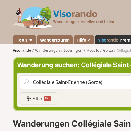
V
i
s
o
r
a
Tools
Wandertouren
Hilfe ↗
Viso
rando
Prem
n
Visorando
Wanderungen
Lothringen
Moselle
Gorze
Collégia
d
o
Wanderung suchen: Collégiale Saint
Filter
NEU
Wanderungen Collégiale Sain