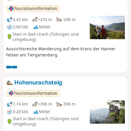
Tourismusinformation
4,42 km
+253 m
-248 m
2:00 Std.
Mittel
Start in Bad Urach (Tübingen und
Umgebung)
Aussichtsreiche Wanderung auf dem Kranz der Hanner
Felsen am Tiergartenberg.
Hohenurachsteig
Tourismusinformation
7,74 km
+398 m
-398 m
3:20 Std.
Mittel
Start in Bad Urach (Tübingen und
Umgebung)