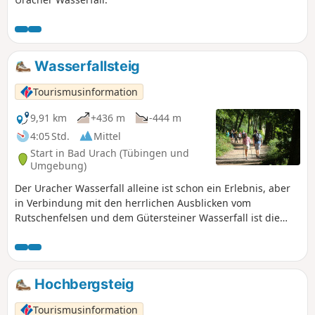
Wasserfallsteig
Tourismusinformation
9,91 km
+436 m
-444 m
4:05 Std.
Mittel
Start in Bad Urach (Tübingen und
Umgebung)
Der Uracher Wasserfall alleine ist schon ein Erlebnis, aber
in Verbindung mit den herrlichen Ausblicken vom
Rutschenfelsen und dem Gütersteiner Wasserfall ist die
Tour ein wahres Highlight. Diese Rundwanderung führt uns
auf abwechslungsreichen Pfaden durch die traumhafte
Landschaft des UNESCO-Biosphärenreservats Schwäbische
Alb zu zwei beeindruckenden Wasserfällen. Er entführt uns
Hochbergsteig
in eine Art Urwald, der uns die kleinen Wunder der Natur
aufzeigt. Auf steilem Pfad führt er die Albhochfläche hinauf
Tourismusinformation