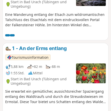
Start in Bad Urach (Tübingen und
zu verteidigen, begab man sich zur Schanz – einer
Umgebung)
ehemaligen Verteidigungsanlage des Hohen Neuffen. Da
Eine Wanderung entlang der Elsach zum wildromantischen
die Drachen der heutigen Zeit kein Feuer mehr speien,
Talschluss des Elsachtals mit dem eindrucksvollen Portal
kann man seine Zeit aber auch unbesorgt an der Grillstelle
der Falkensteiner Höhle. Im hintersten Winkel des
verbringen. Mit neugetankter Energie ist der Astropfad
Elsachtales liegt eine der bekanntesten Höhlen der
danach dann umso faszinierender.
Schwäbischen Alb, die Falkensteiner Höhle. Sie kann zwar
nur von erfahrenen, gut ausgerüsteten Höhlenforschern
begangen, oder - wie die Fachleute sagen - befahren
1 - An der Erms entlang
werden, aber eine Wanderung entlang der Elsach zum
wildromantischen Talschluss mit dem eindrucksvollen
Tourismusinformation
Portal der Falkensteiner Höhle lohnt sich dennoch. Der
Rückweg ist mit dem Hinweg identisch.
5,88 km
+82 m
-88 m
1:55 Std.
Mittel
Start in Bad Urach (Tübingen und
Umgebung)
Sie erwartet ein gemütlicher, aussichtsreicher Spaziergang
entlang des Waldtraufs und durch die Streuobstwiesen im
Ermstal. Diese Tour bietet uns Schatten entlang des Waldes
und Sonne auf den Feldwegen durch die Streuobstwiesen.