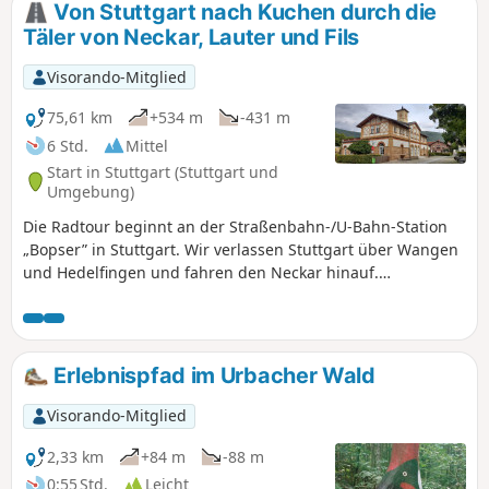
Deutschlands. Nutzung der Anwendung erforderlich.
Von Stuttgart nach Kuchen durch die
Täler von Neckar, Lauter und Fils
Visorando-Mitglied
75,61 km
+534 m
-431 m
6 Std.
Mittel
Start in Stuttgart (Stuttgart und
Umgebung)
Die Radtour beginnt an der Straßenbahn-/U-Bahn-Station
„Bopser” in Stuttgart. Wir verlassen Stuttgart über Wangen
und Hedelfingen und fahren den Neckar hinauf.
Anschließend passieren Sie die Stadt Esslingen, dann
Altbach, Plochingen und Wernau. Danach verlassen Sie das
Neckartal und gelangen über Ötlingen, Kirchheim/Teck und
Jesingen ins Lauter-Tal. Danach entfernen wir uns von der
Erlebnispfad im Urbacher Wald
Lauter/Lindach und passieren Aichelberg am Fuße des
gleichnamigen Berges sowie den Ferienort „Bad Boll”.
Visorando-Mitglied
Schließlich erreichen wir über Eschenbach und Schlat in
Süßen das Tal der Fils, das wir bis zum Bahnhof Kuchen
2,33 km
+84 m
-88 m
hinauffahren.
0:55 Std.
Leicht