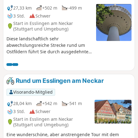
27,33 km
+502 m
-499 m
3 Std.
Schwer
Start in Esslingen am Neckar
(Stuttgart und Umgebung)
Diese landschaftlich sehr
abwechslungsreiche Strecke rund um
Ostfildern führt Sie durch ausgedehnte
Wälder, Weinberge und
Gemüseanbaugebiete. Die Strecke
wurde im Herbst mit dem Mountainbike
zurückgelegt. Nutzung der App
Rund um Esslingen am Neckar
erforderlich_.
Visorando-Mitglied
28,04 km
+542 m
-541 m
3 Std.
Schwer
Start in Esslingen am Neckar
(Stuttgart und Umgebung)
Eine wunderschöne, aber anstrengende Tour mit dem