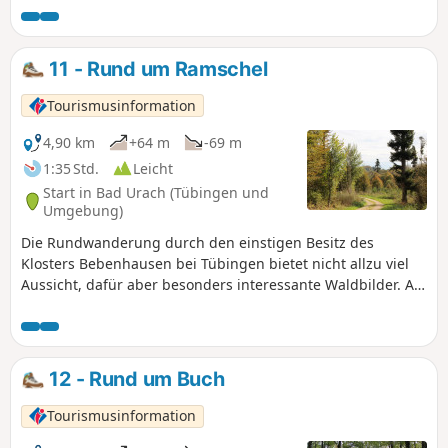
beim Höhenflug zuschauen – der Wanderweg
»hochgehflogen« ist der Weg zu geh‘n.
11 - Rund um Ramschel
Tourismusinformation
4,90 km
+64 m
-69 m
1:35 Std.
Leicht
Start in Bad Urach (Tübingen und
Umgebung)
Die Rundwanderung durch den einstigen Besitz des
Klosters Bebenhausen bei Tübingen bietet nicht allzu viel
Aussicht, dafür aber besonders interessante Waldbilder. An
heißen Sommertagen spendet der Hochwald kühlen
Schatten. Die Wege sind auch bei feuchter Witterung
bequem zu begehen und größere Steigungen gilt es nicht
zu überwinden.
12 - Rund um Buch
Tourismusinformation