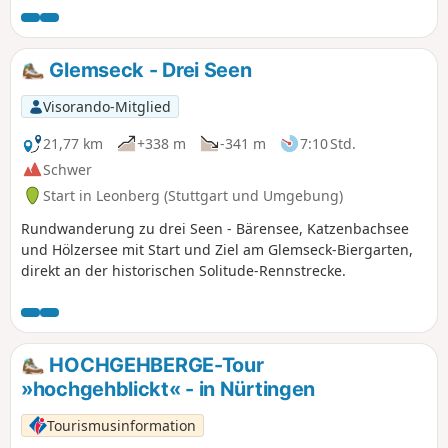
führt Dich durch vier der fünf Ortschaften der Gemeinde -
Wüstenrot, Finsterrot, Maienfels und Neuhütten.
Glemseck - Drei Seen
Visorando-Mitglied
21,77 km
+338 m
-341 m
7:10 Std.
Schwer
Start in Leonberg (Stuttgart und Umgebung)
Rundwanderung zu drei Seen - Bärensee, Katzenbachsee
und Hölzersee mit Start und Ziel am Glemseck-Biergarten,
direkt an der historischen Solitude-Rennstrecke.
HOCHGEHBERGE-Tour
»hochgehblickt« - in Nürtingen
Tourismusinformation