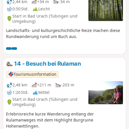
2,44 km
+34 m
-34 m
0:50 Std.
Leicht
Start in Bad Urach (Tübingen und
Umgebung)
Landschafts- und kulturgeschichtliche Reize machen diese
Rundwanderung rund um Buch aus.
14 - Besuch bei Rulaman
Tourismusinformation
2,48 km
+211 m
-203 m
1:20 Std.
Mittel
Start in Bad Urach (Tübingen und
Umgebung)
Erlebnisreiche kurze Wanderung entlang der
Rulamanweges mit dem Highlight Burgruine
Hohenwittlingen.