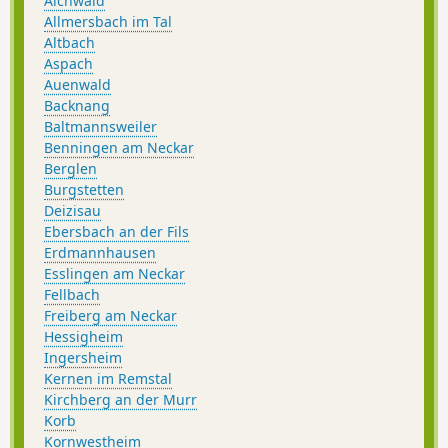
Aichwald
»hochgehwachsen« wieder dem Startpunkt zuneigt,
Allmersbach im Tal
passiert man das Gelände des Naturtheaters, eine der
Altbach
ältesten und größten Freilichtbühnen Baden
Aspach
Württembergs.
Auenwald
Backnang
Baltmannsweiler
Benningen am Neckar
Berglen
Burgstetten
Deizisau
Ebersbach an der Fils
Erdmannhausen
Esslingen am Neckar
Fellbach
Freiberg am Neckar
Hessigheim
Ingersheim
Kernen im Remstal
Kirchberg an der Murr
Korb
Kornwestheim