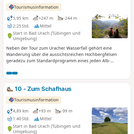
Tourismusinformation
5,95 km
+247 m
-244 m
2:25 Std.
Mittel
Start in Bad Urach (Tübingen und
Umgebung)
Neben der Tour zum Uracher Wasserfall gehört eine
Wanderung über die aussichtsreichen Hochbergfelsen
geradezu zum Standardprogramm eines jeden Alb-
Wanderers.
10 - Zum Schafhaus
Tourismusinformation
4,89 km
+93 m
-99 m
1:40 Std.
Mittel
Start in Bad Urach (Tübingen und
Umgebung)