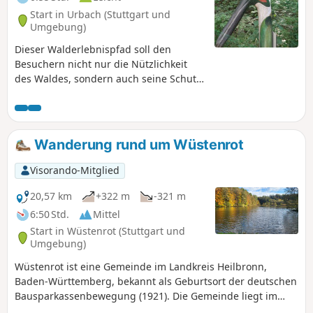
Start in Urbach (Stuttgart und
Umgebung)
Dieser Walderlebnispfad soll den
Besuchern nicht nur die Nützlichkeit
des Waldes, sondern auch seine Schutz-
und Freizeitfunktion bewusst machen.
Sehen, hören, schmecken und berühren
sind notwendig, um die natürliche
Vielfalt kennenzulernen. Nicht weniger
Wanderung rund um Wüstenrot
als 10 schön in den Wald eingebettete
Mitmachstationen und eine vielfältige
Visorando-Mitglied
Tierwelt lassen diese Wanderung mit
Sicherheit zu einer unvergesslichen
20,57 km
+322 m
-321 m
Erfahrung für Kinder und Erwachsene
6:50 Std.
Mittel
werden.
Start in Wüstenrot (Stuttgart und
Umgebung)
Wüstenrot ist eine Gemeinde im Landkreis Heilbronn,
Baden-Württemberg, bekannt als Geburtsort der deutschen
Bausparkassenbewegung (1921). Die Gemeinde liegt im
Naturpark Schwäbisch-Fränkischer Wald. Diese Wanderung