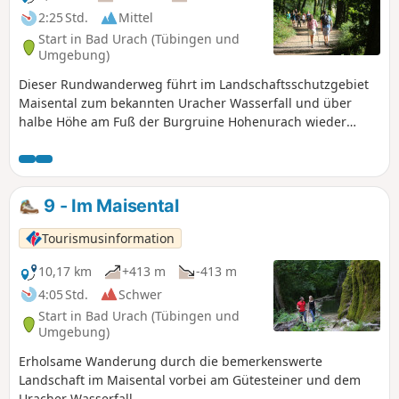
2:25 Std.
Mittel
Start in Bad Urach (Tübingen und
Umgebung)
Dieser Rundwanderweg führt im Landschaftsschutzgebiet
Maisental zum bekannten Uracher Wasserfall und über
halbe Höhe am Fuß der Burgruine Hohenurach wieder
zurück zum Ausgangspunkt.
9 - Im Maisental
Tourismusinformation
10,17 km
+413 m
-413 m
4:05 Std.
Schwer
Start in Bad Urach (Tübingen und
Umgebung)
Erholsame Wanderung durch die bemerkenswerte
Landschaft im Maisental vorbei am Gütesteiner und dem
Uracher Wasserfall.