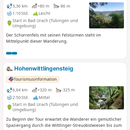
3,36 km
+80 m
-86 m
1:10 Std.
Leicht
Start in Bad Urach (Tübingen und
Umgebung)
Der Schorrenfels mit seinen Felstürmen steht im
Mittelpunkt dieser Wanderung.
Hohenwittlingensteig
Tourismusinformation
6,64 km
+320 m
-325 m
2:50 Std.
Mittel
Start in Bad Urach (Tübingen und
Umgebung)
Zu Beginn der Tour erwartet die Wanderer ein gemütlicher
Spaziergang durch die Wittlinger-Streuobstwiesen bis zum