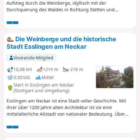
Aufstieg durch die Weinberge, idyllisch mit der
Durchquerung des Waldes in Richtung Stetten und
wunderbar mit der Ankunft in der bezaubernden Stadt
Esslingen. Genießen Sie die malerischen Landschaften am
Ufer des Neckars und das vielfältige kulturelle Angebot.
Nutzung der App erforderlich.
Die Weinberge und die historische
Stadt Esslingen am Neckar
Visorando-Mitglied
10,08 km
+214 m
-218 m
3:30 Std.
Mittel
Start in Esslingen am Neckar
(Stuttgart und Umgebung)
Esslingen am Neckar ist eine Stadt voller Geschichte. Mit
ihrer über 1200 Jahre alten Architektur ist sie eine
mittelalterliche Altstadt von nationaler Bedeutung. Über
800 architektonische Denkmäler aus allen Jahrhunderten
sind hier auf engstem Raum vereint, umgeben von
Weinbergen, darunter der älteste Sekthersteller