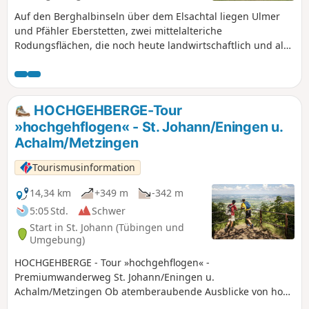
Auf den Berghalbinseln über dem Elsachtal liegen Ulmer
und Pfähler Eberstetten, zwei mittelalteriche
Rodungsflächen, die noch heute landwirtschaftlich und als
Schafweide genutzt werden. Über diese Flächen führt die
abwechslungsreiche Rundwanderung auf gut ausgebauten
Feld- und Waldwegen. Ungefähr die Hälfte der Route
verläuft im schattigen Hochwald. Steigungen und Gefälle
HOCHGEHBERGE-Tour
sind mäßig.
»hochgehflogen« - St. Johann/Eningen u.
Achalm/Metzingen
Tourismusinformation
14,34 km
+349 m
-342 m
5:05 Std.
Schwer
Start in St. Johann (Tübingen und
Umgebung)
HOCHGEHBERGE - Tour »hochgehflogen« -
Premiumwanderweg St. Johann/Eningen u.
Achalm/Metzingen Ob atemberaubende Ausblicke von hoch
oben, oder auf dem Segelflugplatz Roßfeld den anderen