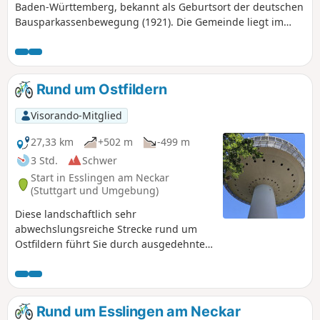
Baden-Württemberg, bekannt als Geburtsort der deutschen
Bausparkassenbewegung (1921). Die Gemeinde liegt im
Naturpark Schwäbisch-Fränkischer Wald. Diese Wanderung
führt Dich durch vier der fünf Ortschaften der Gemeinde -
Wüstenrot, Finsterrot, Maienfels und Neuhütten.
Rund um Ostfildern
Visorando-Mitglied
27,33 km
+502 m
-499 m
3 Std.
Schwer
Start in Esslingen am Neckar
(Stuttgart und Umgebung)
Diese landschaftlich sehr
abwechslungsreiche Strecke rund um
Ostfildern führt Sie durch ausgedehnte
Wälder, Weinberge und
Gemüseanbaugebiete. Die Strecke
wurde im Herbst mit dem Mountainbike
zurückgelegt. Nutzung der App
Rund um Esslingen am Neckar
erforderlich_.