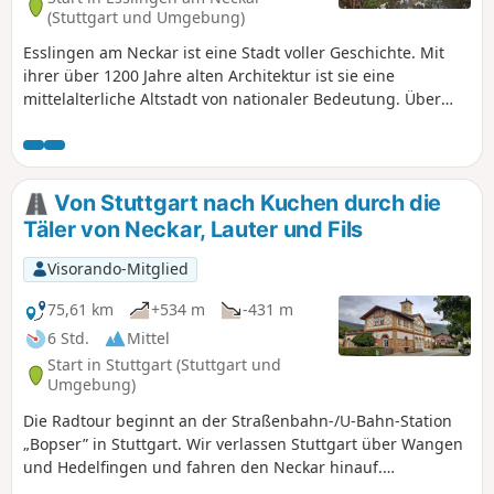
(Stuttgart und Umgebung)
Esslingen am Neckar ist eine Stadt voller Geschichte. Mit
ihrer über 1200 Jahre alten Architektur ist sie eine
mittelalterliche Altstadt von nationaler Bedeutung. Über
800 architektonische Denkmäler aus allen Jahrhunderten
sind hier auf engstem Raum vereint, umgeben von
Weinbergen, darunter der älteste Sekthersteller
Deutschlands. Nutzung der Anwendung erforderlich.
Von Stuttgart nach Kuchen durch die
Täler von Neckar, Lauter und Fils
Visorando-Mitglied
75,61 km
+534 m
-431 m
6 Std.
Mittel
Start in Stuttgart (Stuttgart und
Umgebung)
Die Radtour beginnt an der Straßenbahn-/U-Bahn-Station
„Bopser” in Stuttgart. Wir verlassen Stuttgart über Wangen
und Hedelfingen und fahren den Neckar hinauf.
Anschließend passieren Sie die Stadt Esslingen, dann