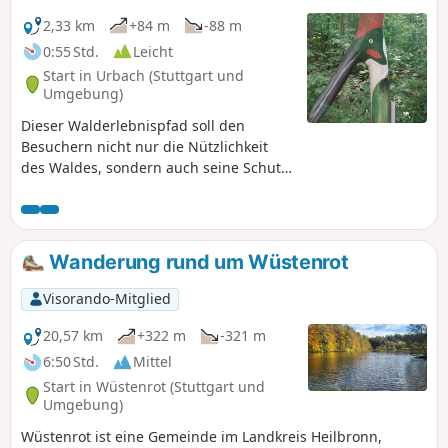
2,33 km
+84 m
-88 m
0:55 Std.
Leicht
Start in Urbach (Stuttgart und
Umgebung)
Dieser Walderlebnispfad soll den
Besuchern nicht nur die Nützlichkeit
des Waldes, sondern auch seine Schutz-
und Freizeitfunktion bewusst machen.
Sehen, hören, schmecken und berühren
sind notwendig, um die natürliche
Vielfalt kennenzulernen. Nicht weniger
Wanderung rund um Wüstenrot
als 10 schön in den Wald eingebettete
Mitmachstationen und eine vielfältige
Visorando-Mitglied
Tierwelt lassen diese Wanderung mit
Sicherheit zu einer unvergesslichen
20,57 km
+322 m
-321 m
Erfahrung für Kinder und Erwachsene
6:50 Std.
Mittel
werden.
Start in Wüstenrot (Stuttgart und
Umgebung)
Wüstenrot ist eine Gemeinde im Landkreis Heilbronn,