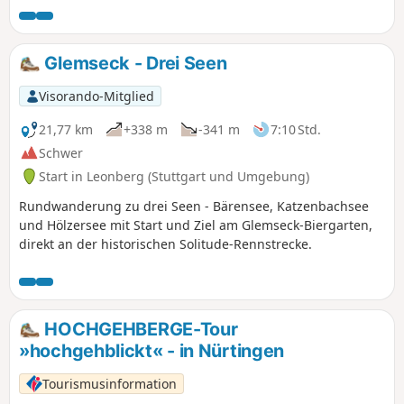
Altbach, Plochingen und Wernau. Danach verlassen Sie das
Neckartal und gelangen über Ötlingen, Kirchheim/Teck und
Jesingen ins Lauter-Tal. Danach entfernen wir uns von der
Glemseck - Drei Seen
Lauter/Lindach und passieren Aichelberg am Fuße des
gleichnamigen Berges sowie den Ferienort „Bad Boll”.
Visorando-Mitglied
Schließlich erreichen wir über Eschenbach und Schlat in
Süßen das Tal der Fils, das wir bis zum Bahnhof Kuchen
21,77 km
+338 m
-341 m
7:10 Std.
hinauffahren.
Schwer
Start in Leonberg (Stuttgart und Umgebung)
Rundwanderung zu drei Seen - Bärensee, Katzenbachsee
und Hölzersee mit Start und Ziel am Glemseck-Biergarten,
direkt an der historischen Solitude-Rennstrecke.
HOCHGEHBERGE-Tour
»hochgehblickt« - in Nürtingen
Tourismusinformation