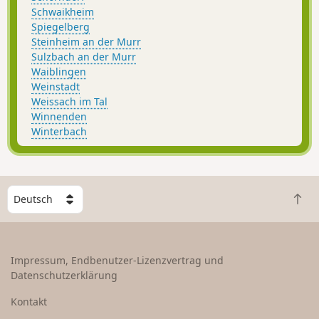
Schwaikheim
Spiegelberg
Steinheim an der Murr
Sulzbach an der Murr
Waiblingen
Weinstadt
Weissach im Tal
Winnenden
Winterbach
W
Z
ä
u
h
r
l
ü
e
Impressum, Endbenutzer-Lizenzvertrag und
c
e
Datenschutzerklärung
k
i
n
n
Kontakt
a
L