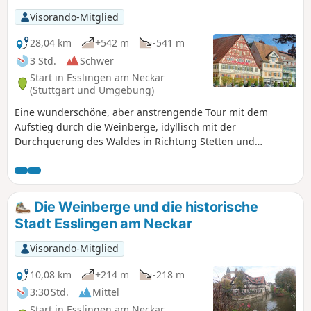
Visorando-Mitglied
28,04 km
+542 m
-541 m
3 Std.
Schwer
Start in Esslingen am Neckar
(Stuttgart und Umgebung)
Eine wunderschöne, aber anstrengende Tour mit dem
Aufstieg durch die Weinberge, idyllisch mit der
Durchquerung des Waldes in Richtung Stetten und
wunderbar mit der Ankunft in der bezaubernden Stadt
Esslingen. Genießen Sie die malerischen Landschaften am
Ufer des Neckars und das vielfältige kulturelle Angebot.
Nutzung der App erforderlich.
Die Weinberge und die historische
Stadt Esslingen am Neckar
Visorando-Mitglied
10,08 km
+214 m
-218 m
3:30 Std.
Mittel
Start in Esslingen am Neckar