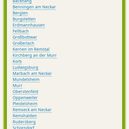
Backnang
Benningen am Neckar
Berglen
Burgstetten
Erdmannhausen
Fellbach
Großbottwar
Großerlach
Kernen im Remstal
Kirchberg an der Murr
Korb
Ludwigsburg
Marbach am Neckar
Mundelsheim
Murr
Oberstenfeld
Oppenweiler
Pleidelsheim
Remseck am Neckar
Remshalden
Rudersberg
Schorndorf