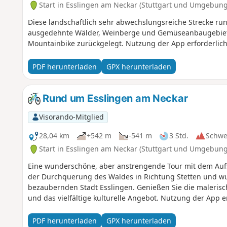
Start in Esslingen am Neckar (Stuttgart und Umgebung
Diese landschaftlich sehr abwechslungsreiche Strecke run
ausgedehnte Wälder, Weinberge und Gemüseanbaugebiete
Mountainbike zurückgelegt. Nutzung der App erforderlich
PDF herunterladen
GPX herunterladen
Rund um Esslingen am Neckar
Visorando-Mitglied
28,04 km
+542 m
-541 m
3 Std.
Schwe
Start in Esslingen am Neckar (Stuttgart und Umgebung
Eine wunderschöne, aber anstrengende Tour mit dem Aufst
der Durchquerung des Waldes in Richtung Stetten und wu
bezaubernden Stadt Esslingen. Genießen Sie die maleris
und das vielfältige kulturelle Angebot. Nutzung der App er
PDF herunterladen
GPX herunterladen