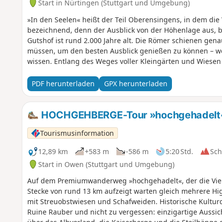
Start in Nürtingen (Stuttgart und Umgebung)
»In den Seelen« heißt der Teil Oberensingens, in dem die V
bezeichnend, denn der Ausblick von der Höhenlage aus, b
Gutshof ist rund 2.000 Jahre alt. Die Römer schienen gena
müssen, um den besten Ausblick genießen zu können – we
wissen. Entlang des Weges voller Kleingärten und Wiese
einen Berg hinauf, bietet sich am Waldesende ein wahrhaf
Rechter Hand liegt eine Alpakafarm, auf der sich knuddel
PDF herunterladen
GPX herunterladen
Variationen tummeln und sich über Besuch freuen. Dann 
Streuobstwiesen zum Wengerterhäuschen, das eine gemüt
»Ruh dich aus, schau hinaus« ermutigt ein Schild, um die
HOCHGEHBERGE-Tour »hochgehadelt« 
man sich manchmal auch einfach ein wenig Zeit für schö
Tourismusinformation
12,89 km
+583 m
-586 m
5:20 Std.
Sc
Start in Owen (Stuttgart und Umgebung)
Auf dem Premiumwanderweg »hochgehadelt«, der die Vielf
Stecke von rund 13 km aufzeigt warten gleich mehrere High
mit Streuobstwiesen und Schafweiden. Historische Kultur
Ruine Rauber und nicht zu vergessen: einzigartige Aussic