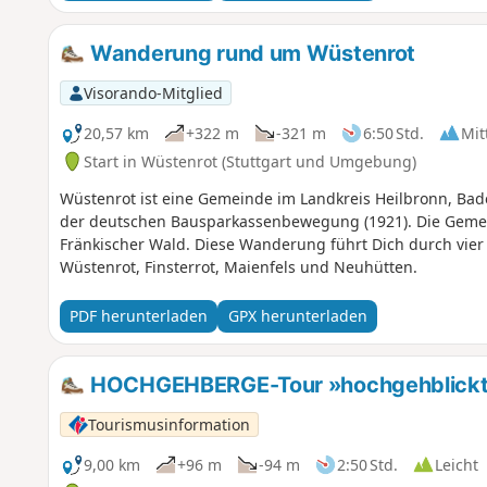
Wanderung rund um Wüstenrot
Visorando-Mitglied
20,57 km
+322 m
-321 m
6:50 Std.
Mit
Start in Wüstenrot (Stuttgart und Umgebung)
Wüstenrot ist eine Gemeinde im Landkreis Heilbronn, Ba
der deutschen Bausparkassenbewegung (1921). Die Gemei
Fränkischer Wald. Diese Wanderung führt Dich durch vier
Wüstenrot, Finsterrot, Maienfels und Neuhütten.
PDF herunterladen
GPX herunterladen
HOCHGEHBERGE-Tour »hochgehblickt« 
Tourismusinformation
9,00 km
+96 m
-94 m
2:50 Std.
Leicht