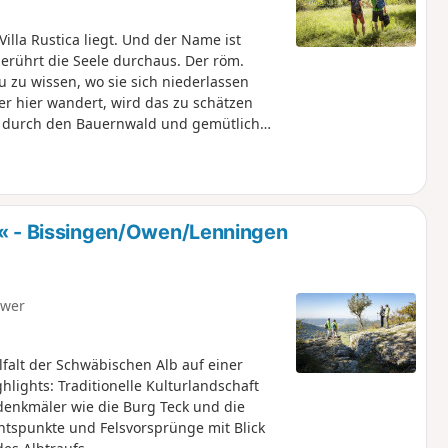
illa Rustica liegt. Und der Name ist
erührt die Seele durchaus. Der röm.
u zu wissen, wo sie sich niederlassen
r hier wandert, wird das zu schätzen
n durch den Bauernwald und gemütlich
t großer Ausblick auf den Albtrauf.
ig flauschige Alpakas in verschiedenen
geht die Wanderung vorbei an
liche Bank für Wanderer beherbergt.
 Vorbeiziehenden daran zu erinnern, dass
- Bissingen/Owen/Lenningen
ne Augenblicke nehmen soll.
hwer
alt der Schwäbischen Alb auf einer
lights: Traditionelle Kulturlandschaft
denkmäler wie die Burg Teck und die
htspunkte und Felsvorsprünge mit Blick