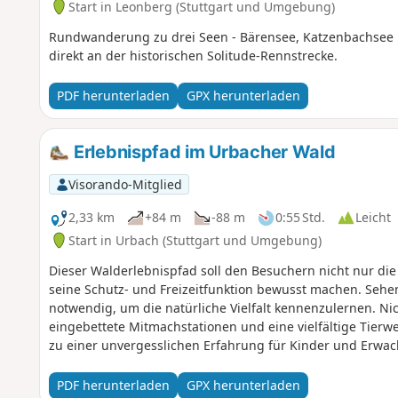
Start in Leonberg (Stuttgart und Umgebung)
Rundwanderung zu drei Seen - Bärensee, Katzenbachsee u
direkt an der historischen Solitude-Rennstrecke.
PDF herunterladen
GPX herunterladen
Erlebnispfad im Urbacher Wald
Visorando-Mitglied
2,33 km
+84 m
-88 m
0:55 Std.
Leicht
Start in Urbach (Stuttgart und Umgebung)
Dieser Walderlebnispfad soll den Besuchern nicht nur die
seine Schutz- und Freizeitfunktion bewusst machen. Seh
notwendig, um die natürliche Vielfalt kennenzulernen. Ni
eingebettete Mitmachstationen und eine vielfältige Tierw
zu einer unvergesslichen Erfahrung für Kinder und Erwa
PDF herunterladen
GPX herunterladen