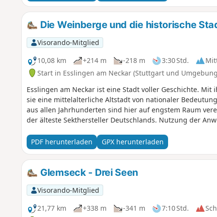
Die Weinberge und die historische Sta
Visorando-Mitglied
10,08 km
+214 m
-218 m
3:30 Std.
Mit
Start in Esslingen am Neckar (Stuttgart und Umgebung
Esslingen am Neckar ist eine Stadt voller Geschichte. Mit i
sie eine mittelalterliche Altstadt von nationaler Bedeutu
aus allen Jahrhunderten sind hier auf engstem Raum ver
der älteste Sekthersteller Deutschlands. Nutzung der Anw
PDF herunterladen
GPX herunterladen
Glemseck - Drei Seen
Visorando-Mitglied
21,77 km
+338 m
-341 m
7:10 Std.
Sc