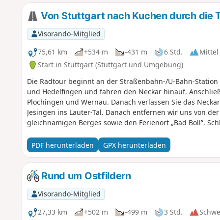
Von Stuttgart nach Kuchen durch die Tä
Visorando-Mitglied
75,61 km
+534 m
-431 m
6 Std.
Mittel
Start in Stuttgart (Stuttgart und Umgebung)
Die Radtour beginnt an der Straßenbahn-/U-Bahn-Station „
und Hedelfingen und fahren den Neckar hinauf. Anschließe
Plochingen und Wernau. Danach verlassen Sie das Neckar
Jesingen ins Lauter-Tal. Danach entfernen wir uns von de
gleichnamigen Berges sowie den Ferienort „Bad Boll”. Sch
das Tal der Fils, das wir bis zum Bahnhof Kuchen hinauffa
PDF herunterladen
GPX herunterladen
Rund um Ostfildern
Visorando-Mitglied
27,33 km
+502 m
-499 m
3 Std.
Schwe