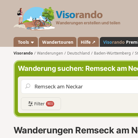
V
i
s
o
r
a
Tools
Wandertouren
Hilfe ↗
Viso
rando
Prem
n
Visorando
Wanderungen
Deutschland
Baden-Württemberg
S
d
o
Wanderung suchen: Remseck am Ne
Filter
NEU
Wanderungen Remseck am N