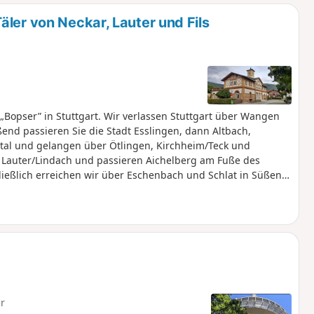
u
n
ler von Neckar, Lauter und Fils
m
Bopser” in Stuttgart. Wir verlassen Stuttgart über Wangen
nd passieren Sie die Stadt Esslingen, dann Altbach,
tal und gelangen über Ötlingen, Kirchheim/Teck und
r Lauter/Lindach und passieren Aichelberg am Fuße des
ließlich erreichen wir über Eschenbach und Schlat in Süßen
hren.
r