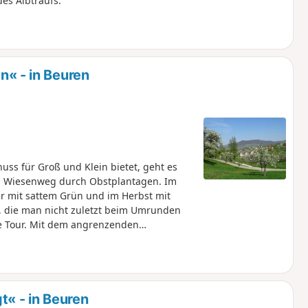
es Albtraufs.
 - in Beuren
ss für Groß und Klein bietet, geht es
en Wiesenweg durch Obstplantagen. Im
 mit sattem Grün und im Herbst mit
e, die man nicht zuletzt beim Umrunden
e Tour. Mit dem angrenzenden
en Doppelberge gut zu erkennen. Lohnende
ttliche Burg Hohenneuffen und bei guter
m an den zotteligen schottischen
ide um den Engelberg und das
ne visuelle Eindrücke genießen kann,
 - in Beuren