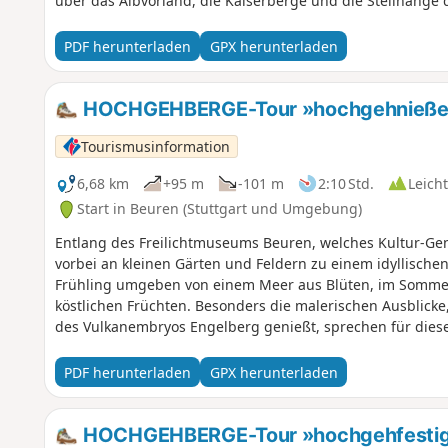
über das Albvorland, die Kaiserberge und die Steilhänge d
PDF herunterladen
GPX herunterladen
HOCHGEHBERGE-Tour »hochgehnießen«
Tourismusinformation
6,68 km
+95 m
-101 m
2:10 Std.
Leicht
Start in Beuren (Stuttgart und Umgebung)
Entlang des Freilichtmuseums Beuren, welches Kultur-Genu
vorbei an kleinen Gärten und Feldern zu einem idyllisch
Frühling umgeben von einem Meer aus Blüten, im Sommer
köstlichen Früchten. Besonders die malerischen Ausblick
des Vulkanembryos Engelberg genießt, sprechen für dies
Spitzenberg ist dieser als einer der kleinen kegelförmig
Fotomotive sind die Burg Teck, der Beurener Fels, die sta
PDF herunterladen
GPX herunterladen
Sicht sogar die drei Kaiserberge. Familien finden vor alle
Hochlandrindern ihren Gefallen, die auf wechselnder We
Freilichtmuseum beheimatet sind. Wer beim Wandern schö
HOCHGEHBERGE-Tour »hochgehfestigt«