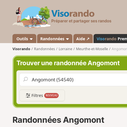
V
i
s
o
r
a
Outils
Randonnées
Aide ↗
Viso
rando
Pre
n
Visorando
Randonnées
Lorraine
Meurthe-et-Moselle
Angomon
d
o
Trouver une randonnée Angomont
Filtres
NOUVEAU
Randonnées Angomont