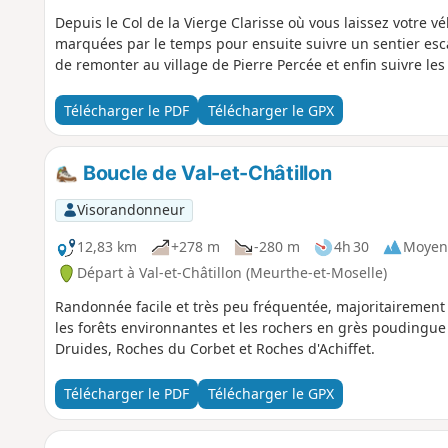
Depuis le Col de la Vierge Clarisse où vous laissez votre 
marquées par le temps pour ensuite suivre un sentier esc
de remonter au village de Pierre Percée et enfin suivre les
Télécharger le PDF
Télécharger le GPX
Boucle de Val-et-Châtillon
Visorandonneur
12,83 km
+278 m
-280 m
4h 30
Moyen
Départ à Val-et-Châtillon (Meurthe-et-Moselle)
Randonnée facile et très peu fréquentée, majoritairement
les forêts environnantes et les rochers en grès poudingue 
Druides, Roches du Corbet et Roches d'Achiffet.
Télécharger le PDF
Télécharger le GPX