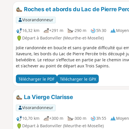
Roches et abords du Lac de Pierre Per
Visorandonneur
16,32 km
+291 m
-290 m
5h 30
Moyen
Départ à Badonviller (Meurthe-et-Moselle)
Jolie randonnée en boucle et sans grande difficulté qui 
Xaveure, les bords du Lac de Pierre Percée très découpé j
belvédère. Le retour s'effectue en partie par le chemin inv
et s'achever au point de départ aux Trois Sapins.
Télécharger le PDF
Télécharger le GPX
La Vierge Clarisse
Visorandonneur
10,70 km
+300 m
-300 m
3h 55
Moyen
Départ à Badonviller (Meurthe-et-Moselle)