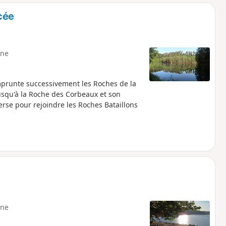
o
a
cée
i
m
p
ne
emprunte successivement les Roches de la
usqu'à la Roche des Corbeaux et son
erse pour rejoindre les Roches Bataillons
ne