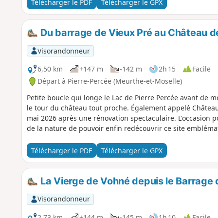
Télécharger le PDF
Télécharger le GPX
Du barrage de Vieux Pré au Château d
Visorandonneur
6,50 km
+147 m
-142 m
2h 15
Facile
Départ à Pierre-Percée (Meurthe-et-Moselle)
Petite boucle qui longe le Lac de Pierre Percée avant de 
le tour du château tout proche. Également appelé Château 
mai 2026 après une rénovation spectaculaire. L'occasion 
de la nature de pouvoir enfin redécouvrir ce site embléma
Télécharger le PDF
Télécharger le GPX
La Vierge de Vohné depuis le Barrage d
Visorandonneur
2,73 km
+144 m
-145 m
1h 10
Facile