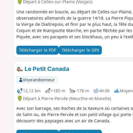
Départ à Celles-sur-Plaine (Vosges)
Une randonnée en boucle, au départ de Celles-sur-Plaine, p
observatoires allemands de la guerre 14/18. La Pierre Piqu
la Vierge de Dialtrepoix, et finir par le plus haut, la Tête
Coquin et de Riangoutte Marche, en partie fléchée par l
Piquée, avec ses parapets et ses blockhaus, un peu à l'exté
des remparts et une très belle vue au sommet du Coquin.
Télécharger le PDF
Télécharger le GPX
Le Petit Canada
Visorandonneur
12,12 km
+185 m
-178 m
4h 00
Moyen
Départ à Pierre-Percée (Meurthe-et-Moselle)
Avec son barrage, ses Roches de la Xaveure où certaines 
de Salm ou, de Pierre Percée et son petit village qui porte
découvrir des paysages avec un air de Canada.