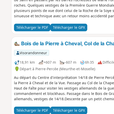
roches. Quelques vestiges de la Première Guerre Mondiale 
plusieurs points de vue dont celui de la Roche de la Soye 
sinueuse et technique avec un retour moins accidenté par
Télécharger le PDF
Télécharger le GPX
Bois de la Pierre à Cheval, Col de la Ch
Visorandonneur
18,91 km
+607 m
-607 m
6h 35
Difficil
Départ à Pierre-Percée (Meurthe-et-Moselle)
Au départ du Centre d'interprétation 14/18 de Pierre Perc
la Pierre à Cheval et de la Vue. Passage au Col de la Chape
Haut de Faîte pour visiter les vestiges allemands de la gue
commandement et blockhaus. Passage dans le Bois de Gran
allemands, vestiges de 14/18.Descente par un petit chemi
dessous les vestiges français de la guerre des mines entr
Gros Pin, la Grotte des Poilus, le Rocher de l'Arche et la G
Télécharger le PDF
Télécharger le GPX