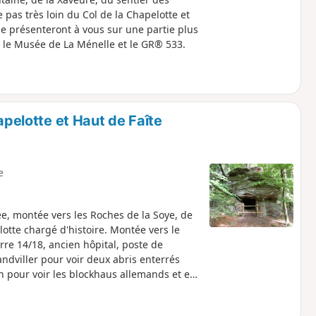
pas très loin du Col de la Chapelotte et
se présenteront à vous sur une partie plus
 le Musée de La Ménelle et le GR® 533.
apelotte et Haut de Faîte
e
ée, montée vers les Roches de la Soye, de
lotte chargé d'histoire. Montée vers le
rre 14/18, ancien hôpital, poste de
dviller pour voir deux abris enterrés
n pour voir les blockhaus allemands et en
e 1915 et 1917. Retour en passant par le
rotte Dame Galle de 1135.