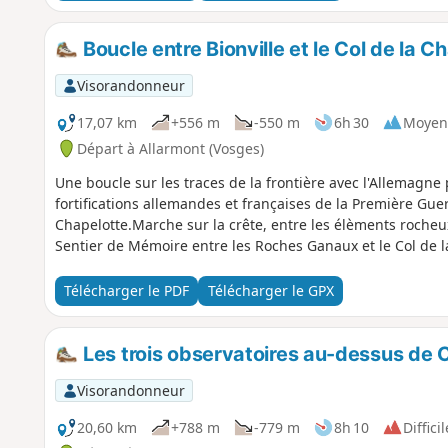
Boucle entre Bionville et le Col de la C
Visorandonneur
17,07 km
+556 m
-550 m
6h 30
Moyen
Départ à Allarmont (Vosges)
Une boucle sur les traces de la frontière avec l'Allemagne
fortifications allemandes et françaises de la Première Guer
Chapelotte.Marche sur la crête, entre les élèments rocheux
Sentier de Mémoire entre les Roches Ganaux et le Col de l
Télécharger le PDF
Télécharger le GPX
Les trois observatoires au-dessus de C
Visorandonneur
20,60 km
+788 m
-779 m
8h 10
Difficil