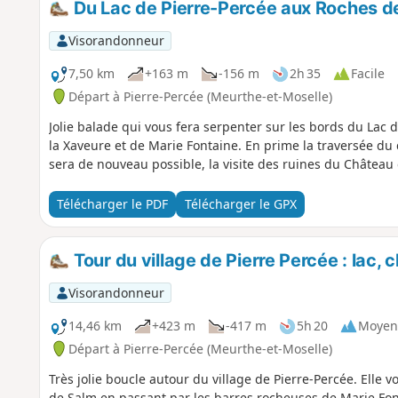
Du Lac de Pierre-Percée aux Roches de
Visorandonneur
7,50 km
+163 m
-156 m
2h 35
Facile
Départ à Pierre-Percée (Meurthe-et-Moselle)
Jolie balade qui vous fera serpenter sur les bords du Lac
la Xaveure et de Marie Fontaine. En prime la traversée du c
sera de nouveau possible, la visite des ruines du Château 
Télécharger le PDF
Télécharger le GPX
Tour du village de Pierre Percée : lac,
Visorandonneur
14,46 km
+423 m
-417 m
5h 20
Moyen
Départ à Pierre-Percée (Meurthe-et-Moselle)
Très jolie boucle autour du village de Pierre-Percée. Elle
de Salm en passant par les barres rocheuses de Marie Font