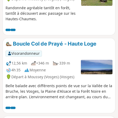
Randonnée agréable tantôt en forêt,
tantôt à découvert avec passage sur les
Hautes-Chaumes.
Boucle Col de Prayé - Haute Loge
Visorandonneur
12,56 km
+346 m
-339 m
4h 35
Moyenne
Départ à Moussey (Vosges) (Vosges)
Belle balade avec différents points de vue sur la Vallée de la
Bruche, les Vosges, la Plaine d'Alsace et la Forêt Noire en
arrière-plan. L'environnement est changeant, au cours du
circuit alternant forêts et clairières.