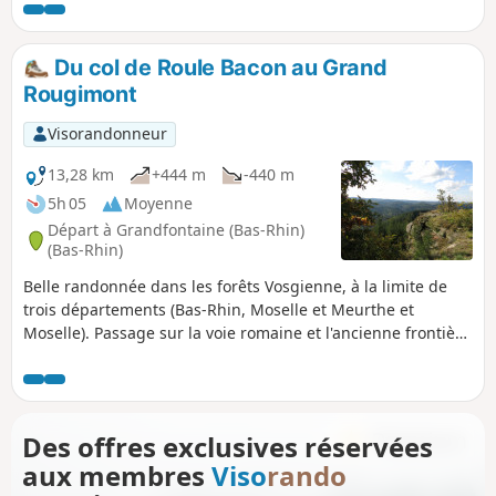
Du col de Roule Bacon au Grand
Rougimont
Visorandonneur
13,28 km
+444 m
-440 m
5h 05
Moyenne
Départ à Grandfontaine (Bas-Rhin)
(Bas-Rhin)
Belle randonnée dans les forêts Vosgienne, à la limite de
trois départements (Bas-Rhin, Moselle et Meurthe et
Moselle). Passage sur la voie romaine et l'ancienne frontière
de 1871 à 1918, puis au Grand Rougimont (622m), point
culminant de la Meurthe-et-Moselle. Descente vers les
ruines de Moises et retour en longeant le ruisseau de
Saussenrupt en passant par le trou Marmot.
Des offres exclusives réservées
aux membres
Viso
rando