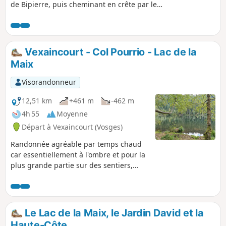
de Bipierre, puis cheminant en crête par les
Hautes Chaumes, toujours accompagné par
des vues sur le Donon. La randonnée se
termine par le paisible Lac de la Maix.
Vexaincourt - Col Pourrio - Lac de la
Maix
Visorandonneur
12,51 km
+461 m
-462 m
4h 55
Moyenne
Départ à Vexaincourt (Vosges)
Randonnée agréable par temps chaud
car essentiellement à l'ombre et pour la
plus grande partie sur des sentiers,
pour découvrir le Lac de la Maix.
Le Lac de la Maix, le Jardin David et la
Haute-Côte