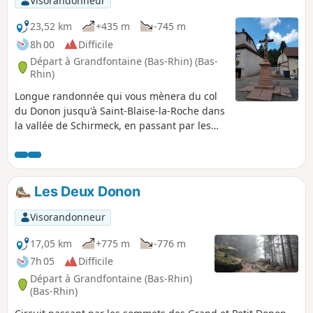
Visorandonneur
23,52 km
+435 m
-745 m
8h 00
Difficile
Départ à Grandfontaine (Bas-Rhin) (Bas-
Rhin)
Longue randonnée qui vous mènera du col
du Donon jusqu'à Saint-Blaise-la-Roche dans
la vallée de Schirmeck, en passant par les
cols du Prayé et du Hantz. Vous suivrez sur
les sommets l'ancienne frontière de 1871
entre la France et l'Allemagne, encore
matérialisée par plusieurs bornes frontières.
Les Deux Donon
Au mois d'août, les hautes-chaumes sont
parsemées de bruyères en fleurs qui
Visorandonneur
donnent une belle coloration rose qui
tranche avec le vert des sapins, le bleu du
17,05 km
+775 m
-776 m
ciel et les nuages blancs.
7h 05
Difficile
Départ à Grandfontaine (Bas-Rhin)
(Bas-Rhin)