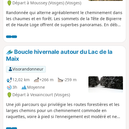
Départ à Moussey (Vosges) (Vosges)
Randonnée qui alterne agréablement le cheminement dans
les chaumes et en forêt. Les sommets de la Tête de Bipierre
et de Haute Loge offrent de superbes panoramas. En début
de randonnée, la Chapelle de Bipierre constitue une
intéressante curiosité naturelle.
Boucle hivernale autour du Lac de la
Maix
Visorandonneur
12,02 km
+266 m
-259 m
3h
Moyenne
Départ à Vexaincourt (Vosges)
Une joli parcours qui privilégie les routes forestières et les
larges chemins pour un cheminement commode en
raquettes, voire à pied si l'enneigement est modéré et ne
justifie pas cet équipement.