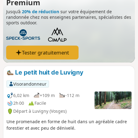
Premium
Jusqu’à
20% de réduction
sur votre équipement de
randonnée chez nos enseignes partenaires, spécialistes des
sports outdoor.
Tester gratuitement
Le petit huit de Luvigny
Visorandonneur
6,02 km
+109 m
-112 m
2h 00
Facile
Départ à Luvigny (Vosges)
Une promenade en forme de huit dans un agréable cadre
forestier et avec peu de dénivelé.