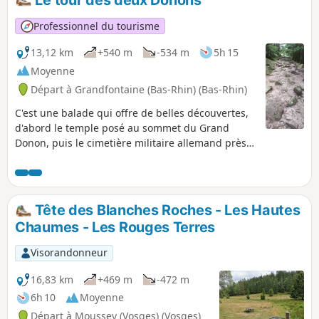
Professionnel du tourisme
13,12 km
+540 m
-534 m
5h 15
Moyenne
Départ à Grandfontaine (Bas-Rhin) (Bas-Rhin)
C'est une balade qui offre de belles découvertes,
d'abord le temple posé au sommet du Grand
Donon, puis le cimetière militaire allemand près
du Col de la Côte de l'Engin et enfin le sommet du
Petit Donon qui offre une belle vue.
Tête des Blanches Roches - Les Hautes
Chaumes - Les Rouges Terres
Visorandonneur
16,83 km
+469 m
-472 m
6h 10
Moyenne
Départ à Moussey (Vosges) (Vosges)