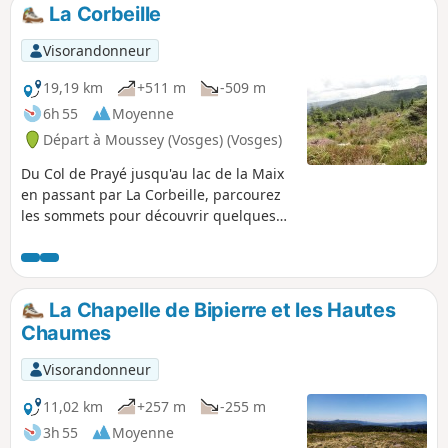
La Corbeille
Visorandonneur
19,19 km
+511 m
-509 m
6h 55
Moyenne
Départ à Moussey (Vosges) (Vosges)
Du Col de Prayé jusqu'au lac de la Maix
en passant par La Corbeille, parcourez
les sommets pour découvrir quelques
curiosités : pierres à cupules, vestiges
de la 1ère guerre mondiale, vues sur
l'Alsace et Donon. 16/09/2024 : Point de
départ modifié. La route d'accès et le
La Chapelle de Bipierre et les Hautes
parking du Lac de la Maix sont
Chaumes
inaccessibles pour une durée
indéterminée.
Visorandonneur
11,02 km
+257 m
-255 m
3h 55
Moyenne