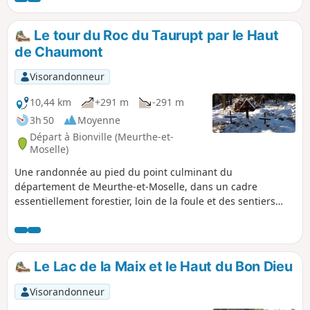
Le tour du Roc du Taurupt par le Haut
de Chaumont
Visorandonneur
10,44 km
+291 m
-291 m
3h 50
Moyenne
Départ à Bionville (Meurthe-et-
Moselle)
Une randonnée au pied du point culminant du
département de Meurthe-et-Moselle, dans un cadre
essentiellement forestier, loin de la foule et des sentiers
battus. Un passage émouvant auprès de tombes de soldats
allemands de la première guerre mondiale.
Le Lac de la Maix et le Haut du Bon Dieu
Visorandonneur