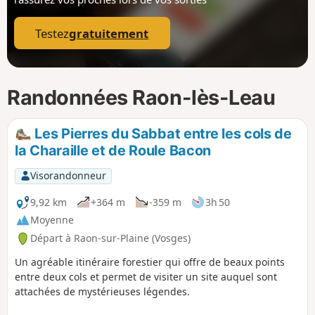
p
Testez
gratuitement
Randonnées Raon-lès-Leau
Les Pierres du Sabbat entre les cols de
la Charaille et de Roule Bacon
Visorandonneur
9,92 km
+364 m
-359 m
3h 50
Moyenne
Départ à Raon-sur-Plaine (Vosges)
Un agréable itinéraire forestier qui offre de beaux points
entre deux cols et permet de visiter un site auquel sont
attachées de mystérieuses légendes.