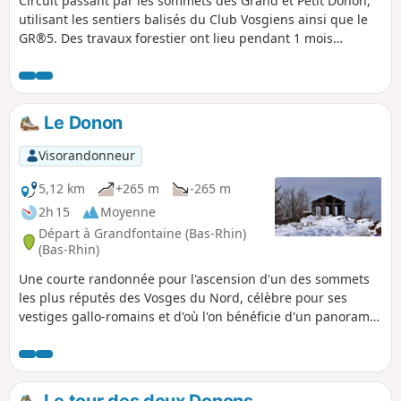
Circuit passant par les sommets des Grand et Petit Donon,
utilisant les sentiers balisés du Club Vosgiens ainsi que le
GR®5. Des travaux forestier ont lieu pendant 1 mois
jusqu'en mai 2024 entre le (10) et le (11)
Le Donon
Visorandonneur
5,12 km
+265 m
-265 m
2h 15
Moyenne
Départ à Grandfontaine (Bas-Rhin)
(Bas-Rhin)
Une courte randonnée pour l'ascension d'un des sommets
les plus réputés des Vosges du Nord, célèbre pour ses
vestiges gallo-romains et d'où l'on bénéficie d'un panorama
étendu. L'itinéraire emprunté pour la montée est plus
progressif et moins fréquenté que celui de la descente.
Le tour des deux Donons