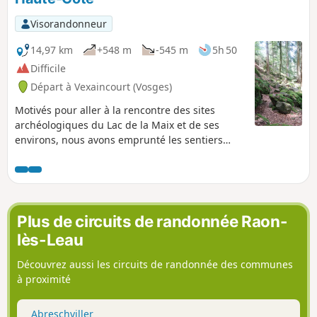
Visorandonneur
14,97 km
+548 m
-545 m
5h 50
Difficile
Départ à Vexaincourt (Vosges)
Motivés pour aller à la rencontre des sites
archéologiques du Lac de la Maix et de ses
environs, nous avons emprunté les sentiers
balisés par le Club Vosgien. Sur le chemin de
retour après La Haute-Côte, nous y avons trouvé
quelques passages qui nous ont rappelé un
peu les mythiques sentiers des Roches ou des
Hirschsteine entre La Schlucht et le Hohneck ; à
Plus de circuits de randonnée Raon-
savoir des sentiers très rocailleux comprenant
lès-Leau
des secteurs assez sportifs coupés par des
sources nombreuses. À éviter aux périodes
Découvrez aussi les circuits de randonnée des communes
pluvieuses
à proximité
Abreschviller