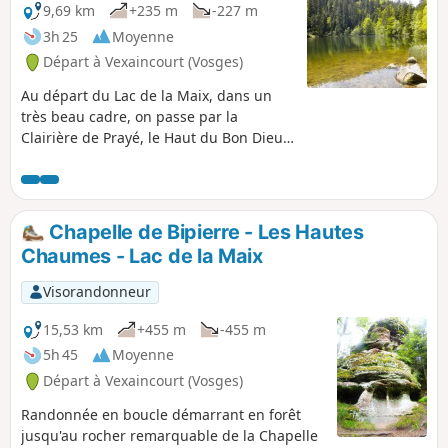
9,69 km
+235 m
-227 m
3h 25
Moyenne
Départ à Vexaincourt (Vosges)
Au départ du Lac de la Maix, dans un
très beau cadre, on passe par la
Clairière de Prayé, le Haut du Bon Dieu
et la charmante source de Fontaine
Colas Lorrain. On visite également deux
sites de roches à auges ou à cupules.
Une randonnée dans de beaux massifs
Chapelle de Bipierre - Les Hautes
forestiers et avec d'agréables passages
Chaumes - Lac de la Maix
en terrain dégagé.
Visorandonneur
15,53 km
+455 m
-455 m
5h 45
Moyenne
Départ à Vexaincourt (Vosges)
Randonnée en boucle démarrant en forêt
jusqu'au rocher remarquable de la Chapelle