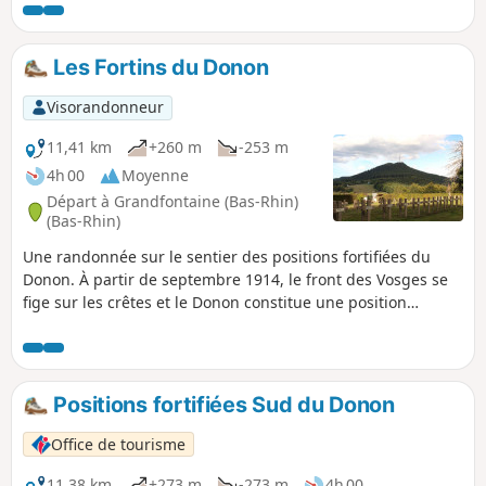
Les Fortins du Donon
Visorandonneur
11,41 km
+260 m
-253 m
4h 00
Moyenne
Départ à Grandfontaine (Bas-Rhin)
(Bas-Rhin)
Une randonnée sur le sentier des positions fortifiées du
Donon. À partir de septembre 1914, le front des Vosges se
fige sur les crêtes et le Donon constitue une position
défensive de première importance. Dès 1915, les allemands
mettent en œuvre un chantier colossal.
Positions fortifiées Sud du Donon
Office de tourisme
11,38 km
+273 m
-273 m
4h 00