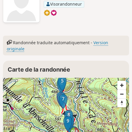
Visorandonneur
Randonnée traduite automatiquement -
Version
originale
Carte de la randonnée
5
4
6
7
8
3
9
2
1