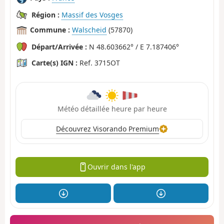
Région :
Massif des Vosges
Commune :
Walscheid
(57870)
Départ/Arrivée :
N 48.603662° / E 7.187406°
Carte(s) IGN :
Ref. 3715OT
Météo détaillée heure par heure
Découvrez Visorando Premium
Ouvrir dans l'app