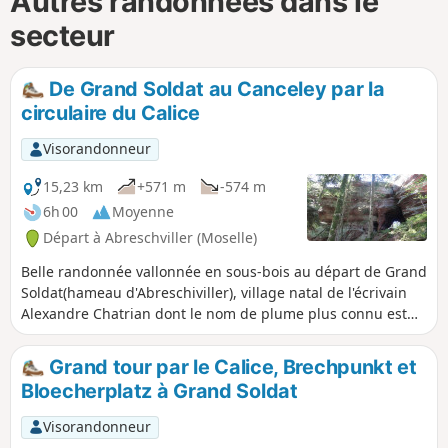
Autres randonnées dans le
secteur
De Grand Soldat au Canceley par la
circulaire du Calice
Visorandonneur
15,23 km
+571 m
-574 m
6h 00
Moyenne
Départ à Abreschviller (Moselle)
Belle randonnée vallonnée en sous-bois au départ de Grand
Soldat(hameau d'Abreschiviller), village natal de l'écrivain
Alexandre Chatrian dont le nom de plume plus connu est
Erckermann-Chatrian .Elle serpente entre de majestueux
rochers en grès rose parmi lesquels :le Calice, le Grand
Grand tour par le Calice, Brechpunkt et
Rommelstein et le Canceley.Nota : cette partie de la
Bloecherplatz à Grand Soldat
circulaire du Calice est fermée entre le 01 février et le 31
juilletVoir Informations pratiques.
Visorandonneur