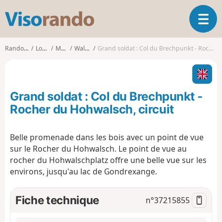
V
O
i
u
s
v
o
Randonnées
Lorraine
Moselle
Walscheid
Grand soldat : Col du Brechpunkt - Rocher du Hohwalsch, circuit
r
r
i
a
r
n
l
d
Grand soldat : Col du Brechpunkt -
a
o
n
Rocher du Hohwalsch, circuit
a
v
Belle promenade dans les bois avec un point de vue
i
sur le Rocher du Hohwalsch. Le point de vue au
g
a
rocher du Hohwalschplatz offre une belle vue sur les
t
environs, jusqu'au lac de Gondrexange.
i
o
Fiche technique
n°
37215855
n