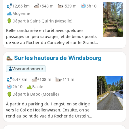
12,65 km
+548 m
-539 m
5h 10
Moyenne
Départ à Saint-Quirin (Moselle)
Belle randonnée en forêt avec quelques
passages un peu sauvages, et de beaux points
de vue au Rocher du Canceley et sur le Grand
Rommelstein.
Sur les hauteurs de Windsbourg
Visorandonneur
6,47 km
+108 m
-111 m
2h 10
Facile
Départ à Dabo (Moselle)
À partir du parking du Hengst, on se dirige
vers le Col de Hoellenwasen. Ensuite, on se
rend au point de vue du Rocher de Urstein
pour admirer la vue sur la vallée d'Alsace.
Puis on passe à côté du Eichkopf, pour