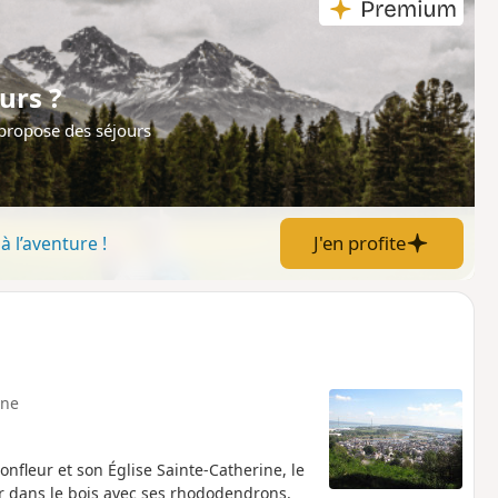
urs ?
 propose des séjours
J'en profite
à l’aventure !
ne
onfleur et son Église Sainte-Catherine, le
r dans le bois avec ses rhododendrons.