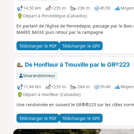
14,50 km
+235 m
-236 m
4h 50
Moyen
Départ à Pennedepie (Calvados)
En partant de l'église de Pennedepie, passage par le Bois 
MAREE BASSE puis retour par la campagne
Télécharger le PDF
Télécharger le GPX
De Honfleur à Trouville par le GR®223
Visorandonneur
17,44 km
+233 m
-264 m
5h 40
Moyen
Départ à Honfleur (Calvados)
Une randonnée en suivant le GR®®223 sur les côtes nor
Télécharger le PDF
Télécharger le GPX