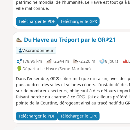
patrimoine mondial de l'humanité. Le Havre est tout ça à l
ville mal connue.
Télécharger le PDF
Télécharger le GPX
Du Havre au Tréport par le GR®21
Visorandonneur
178,96 km
+2 244 m
-2 226 m
8 jours
D
Départ à Le Havre (Seine-Maritime)
Dans l'ensemble, GR® côtier mi-figue mi-raisin, avec des 
puis au droit des villes et villages côtiers. L'instabilité d
sur de nombreux secteurs, obligeant à des détours impo
faisant perdre du charme à ce GR®. J'ai d'ailleurs préféré 
pointe de la Courtine, dérogeant ainsi au tracé natif du GR®
GR®21 en 2 fois : en 1 soir et 2 jours du Havre à Fécamp 
jours en juin 2022.
Télécharger le PDF
Télécharger le GPX