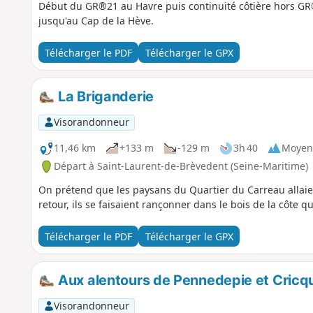
Début du GR®21 au Havre puis continuité côtière hors GR
jusqu'au Cap de la Hève.
Télécharger le PDF
Télécharger le GPX
La Briganderie
Visorandonneur
11,46 km
+133 m
-129 m
3h 40
Moyen
Départ à Saint-Laurent-de-Brèvedent (Seine-Maritime)
On prétend que les paysans du Quartier du Carreau allaien
retour, ils se faisaient rançonner dans le bois de la côte q
Télécharger le PDF
Télécharger le GPX
Aux alentours de Pennedepie et Cric
Visorandonneur