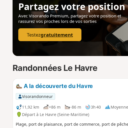
Partagez votre position
Avec Visorando Premium, partagez votre position
et
rassurez vos proches lors de vos sorties
Testez
gratuitement
Randonnées Le Havre
A la découverte du Havre
Visorandonneur
11,92 km
+86 m
-86 m
3h 40
Moyenn
Départ à Le Havre (Seine-Maritime)
Plage, port de plaisance, port de commerce, port de pêche, v