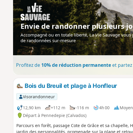
Envie de randonner plusieurs jo
Accompagné ou en totale liberté, La Vie Sauvage vous
de randonnées sur-mesure
Profitez de
10% de réduction permanente
et partez 
Bois du Breuil et plage à Honfleur
Visorandonneur
12,90 km
+112 m
-116 m
4h 00
Moyen
Départ à Pennedepie (Calvados)
Parcours en forêt, passage Cote de Grâce et sa chapelle, H
jardin des personnalités, promenade sur la plage et retou