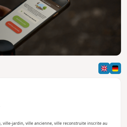
o
a
i
m
p
e
ille-jardin, ville ancienne, ville reconstruite inscrite au