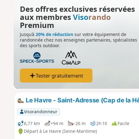
Des offres exclusives réservées
aux membres
Viso
rando
Premium
Jusqu’à
20% de réduction
sur votre équipement de
randonnée chez nos enseignes partenaires, spécialistes
des sports outdoor.
Tester gratuitement
Le Havre - Saint-Adresse (Cap de la H
Visorandonneur
6,77 km
+94 m
-26 m
2h 10
Facile
Départ à Le Havre (Seine-Maritime)