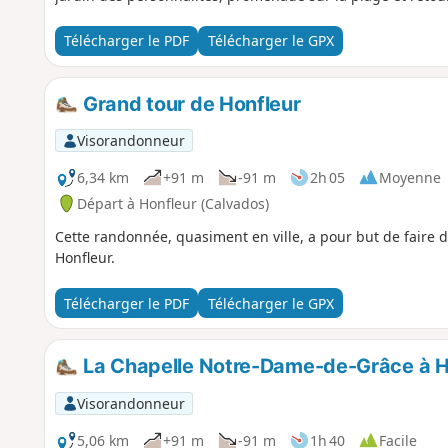
Télécharger le PDF
Télécharger le GPX
Grand tour de Honfleur
Visorandonneur
6,34 km
+91 m
-91 m
2h 05
Moyenne
Départ à Honfleur (Calvados)
Cette randonnée, quasiment en ville, a pour but de faire dé
Honfleur.
Télécharger le PDF
Télécharger le GPX
La Chapelle Notre-Dame-de-Grâce à H
Visorandonneur
5,06 km
+91 m
-91 m
1h 40
Facile