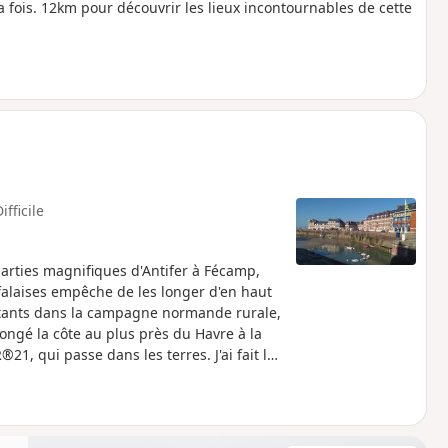
a fois. 12km pour découvrir les lieux incontournables de cette
ifficile
parties magnifiques d'Antifer à Fécamp,
es falaises empêche de les longer d'en haut
rtants dans la campagne normande rurale,
longé la côte au plus près du Havre à la
21, qui passe dans les terres. J'ai fait le
en juin 2023 et de Fécamp au Tréport en 6