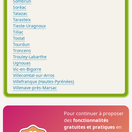
Sombrun
Soréac
Talazac
Tarasteix
Tieste-Uragnoux
Tillac
Tostat
Tourdun
Troncens
Trouley-Labarthe
Ugnouas
Vic-en-Bigorre
Villecomtal-sur-Arros
Villefranque (Hautes-Pyrénées)
Villenave-près-Marsac
Pour continuer à proposer
des
fonctionnalités
gratuites et pratiques
en