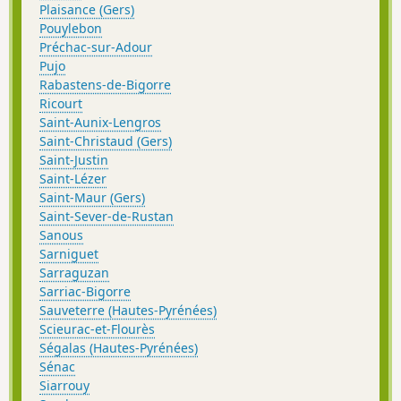
Plaisance (Gers)
Pouylebon
Préchac-sur-Adour
Pujo
Rabastens-de-Bigorre
Ricourt
Saint-Aunix-Lengros
Saint-Christaud (Gers)
Saint-Justin
Saint-Lézer
Saint-Maur (Gers)
Saint-Sever-de-Rustan
Sanous
Sarniguet
Sarraguzan
Sarriac-Bigorre
Sauveterre (Hautes-Pyrénées)
Scieurac-et-Flourès
Ségalas (Hautes-Pyrénées)
Sénac
Siarrouy