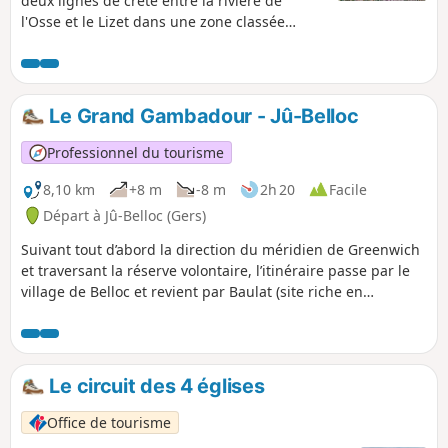
deux lignes de crête entre la rivière de
l'Osse et le Lizet dans une zone classée
Natura 2000.
Le Grand Gambadour - Jû-Belloc
Professionnel du tourisme
8,10 km
+8 m
-8 m
2h 20
Facile
Départ à Jû-Belloc (Gers)
Suivant tout d’abord la direction du méridien de Greenwich
et traversant la réserve volontaire, l’itinéraire passe par le
village de Belloc et revient par Baulat (site riche en
patrimoine moulins et lavoirs).
Le circuit des 4 églises
Office de tourisme