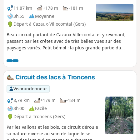
11,87 km
+178 m
-181 m
3h 55
Moyenne
Départ à Cazaux-Villecomtal (Gers)
Beau circuit partant de Cazaux-Villecomtal et y revenant,
passant par les crêtes avec de très belles vues sur des
paysages variés. Petit bémol : la plus grande partie du
parcours s'effectue sur une petite route goudronnée très
peu empruntée.
Circuit des lacs à Troncens
Visorandonneur
8,79 km
+179 m
-184 m
3h 00
Facile
Départ à Troncens (Gers)
Par les vallons et les bois, ce circuit déroule
sa nature diverse au sein de laquelle se