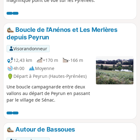
magnifique point de vue sur les Pyrénées.
Boucle de l'Anénos et Les Merlères
depuis Peyrun
Visorandonneur
12,43 km
+170 m
-166 m
4h 00
Moyenne
Départ à Peyrun (Hautes-Pyrénées)
Une boucle campagnarde entre deux
vallons au départ de Peyrun en passant
par le village de Sénac.
Autour de Bassoues