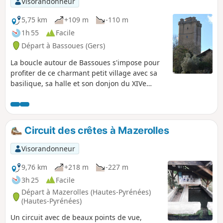
Visorandonneur
5,75 km
+109 m
-110 m
1h 55
Facile
Départ à Bassoues (Gers)
La boucle autour de Bassoues s'impose pour
profiter de ce charmant petit village avec sa
basilique, sa halle et son donjon du XIVe
siècle. Le départ se fait à partir parking du lac
de Saint-Fris situé en contrebas du village, en
vous offrant au départ un beau panorama sur
le lac et le village.
Circuit des crêtes à Mazerolles
Visorandonneur
9,76 km
+218 m
-227 m
3h 25
Facile
Départ à Mazerolles (Hautes-Pyrénées)
(Hautes-Pyrénées)
Un circuit avec de beaux points de vue,