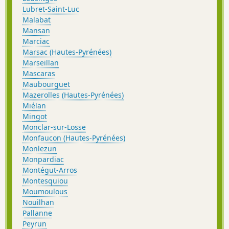
Lubret-Saint-Luc
Malabat
Mansan
Marciac
Marsac (Hautes-Pyrénées)
Marseillan
Mascaras
Maubourguet
Mazerolles (Hautes-Pyrénées)
Miélan
Mingot
Monclar-sur-Losse
Monfaucon (Hautes-Pyrénées)
Monlezun
Monpardiac
Montégut-Arros
Montesquiou
Moumoulous
Nouilhan
Pallanne
Peyrun