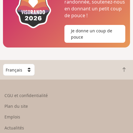
randonnée, soutenez-nous
en donnant un petit coup
de pouce !
Je donne un coup de
pouce
C
R
h
e
o
t
i
o
s
CGU et confidentialité
u
i
r
s
Plan du site
e
s
n
e
Emplois
h
z
Actualités
a
u