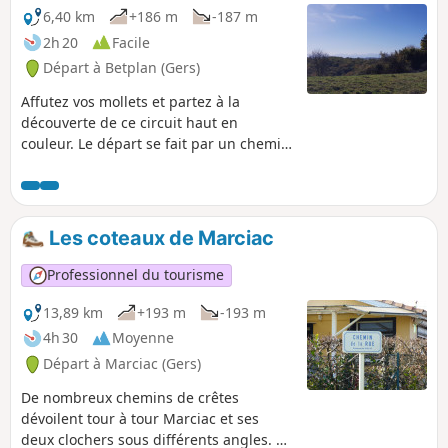
6,40 km
+186 m
-187 m
2h 20
Facile
Départ à Betplan (Gers)
Affutez vos mollets et partez à la
découverte de ce circuit haut en
couleur. Le départ se fait par un chemin
ancien, très utilisé autrefois par les
paysans qui se rendaient au marché
dans un village plus haut. Vous alternez
ensuite bois et petites routes mais une
Les coteaux de Marciac
chose est sûre, vous vous fondrez dans
la nature. Le circuit labélisé PR® est
Professionnel du tourisme
panneauté par le célèbre code couleur
Jaune.
13,89 km
+193 m
-193 m
4h 30
Moyenne
Départ à Marciac (Gers)
De nombreux chemins de crêtes
dévoilent tour à tour Marciac et ses
deux clochers sous différents angles. À