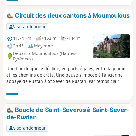
Circuit des deux cantons à Moumoulous
Visorandonneur
11,74 km
+152 m
-144 m
3h 45
Moyenne
Départ à Moumoulous (Hautes-
Pyrénées)
Une boucle qui se décline, en parts égales, entre la plaine
et les chemins de crête. Une pause s'impose à l'ancienne
abbaye de Rustan à St Sever de Rustan. Par temps clair
vous profiterez de beaux panoramas sur la chaîne
pyrénéenne.
Boucle de Saint-Severus à Saint-Sever-
de-Rustan
Visorandonneur