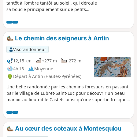
tantôt à l'ombre tantôt au soleil, qui déroule
sa boucle principalement sur de petits
chemins de bitume. Une randonnée idéale
après une période pluvieuse.
Le chemin des seigneurs à Antin
Visorandonneur
12,15 km
+277 m
-272 m
4h 15
Moyenne
Départ à Antin (Hautes-Pyrénées)
Une belle randonnée par les chemins forestiers en passant
par le village de Lubret-Saint-Luc pour découvrir un beau
manoir au lieu-dit le Castets ainsi qu'une superbe fresque
en mosaïque sur la façade d'une maison. Le point de départ
se fait à partir de l'église d'Antin. Circuit bien ombragé.
Au cœur des coteaux à Montesquiou