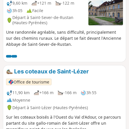
9,60 km
+121 m
-122 m
3h 05
Facile
Départ à Saint-Sever-de-Rustan
(Hautes-Pyrénées)
Une randonnée agréable, sans difficulté, principalement
sur des chemins ruraux. Le départ se fait devant l'Ancienne
Abbaye de Saint-Sever-de-Rustan.
Les coteaux de Saint-Lézer
Office de tourisme
11,90 km
+166 m
-166 m
3h 55
Moyenne
Départ à Saint-Lézer (Hautes-Pyrénées)
Sur les coteaux boisés à l'Ouest du Val d'Adour, ce parcours
partant du site gallo-romain de Saint-Lézer offre un