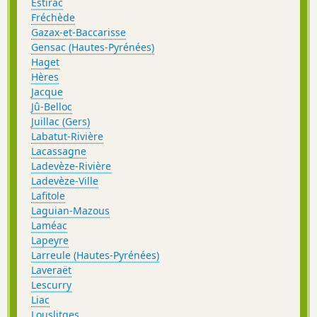
Estirac
Fréchède
Gazax-et-Baccarisse
Gensac (Hautes-Pyrénées)
Haget
Hères
Jacque
Jû-Belloc
Juillac (Gers)
Labatut-Rivière
Lacassagne
Ladevèze-Rivière
Ladevèze-Ville
Lafitole
Laguian-Mazous
Laméac
Lapeyre
Larreule (Hautes-Pyrénées)
Laveraët
Lescurry
Liac
Louslitges