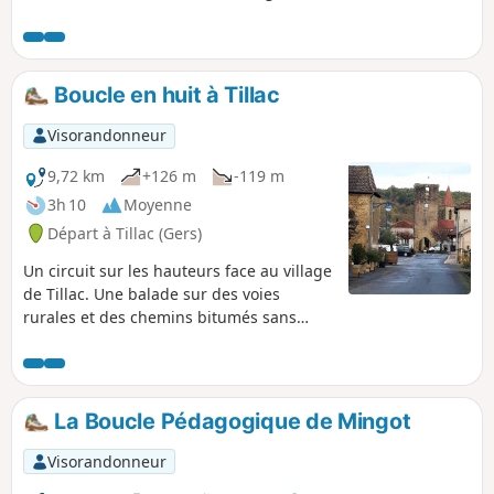
travers des paysages variés et
enchanteurs, les vallons se dessinent...
Boucle en huit à Tillac
Visorandonneur
9,72 km
+126 m
-119 m
3h 10
Moyenne
Départ à Tillac (Gers)
Un circuit sur les hauteurs face au village
de Tillac. Une balade sur des voies
rurales et des chemins bitumés sans
circulation de voitures, ou presque. Le
petit village de Tillac saura vous charmer.
La Boucle Pédagogique de Mingot
Visorandonneur