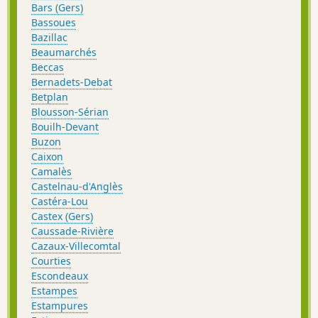
Bars (Gers)
Bassoues
Bazillac
Beaumarchés
Beccas
Bernadets-Debat
Betplan
Blousson-Sérian
Bouilh-Devant
Buzon
Caixon
Camalès
Castelnau-d'Anglès
Castéra-Lou
Castex (Gers)
Caussade-Rivière
Cazaux-Villecomtal
Courties
Escondeaux
Estampes
Estampures