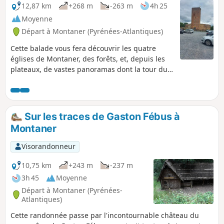
12,87 km
+268 m
-263 m
4h 25
Moyenne
Départ à Montaner (Pyrénées-Atlantiques)
Cette balade vous fera découvrir les quatre
églises de Montaner, des forêts, et, depuis les
plateaux, de vastes panoramas dont la tour du
château demeurera le point d'ancrage.
Sur les traces de Gaston Fébus à
Montaner
Visorandonneur
10,75 km
+243 m
-237 m
3h 45
Moyenne
Départ à Montaner (Pyrénées-
Atlantiques)
Cette randonnée passe par l'incontournable château du