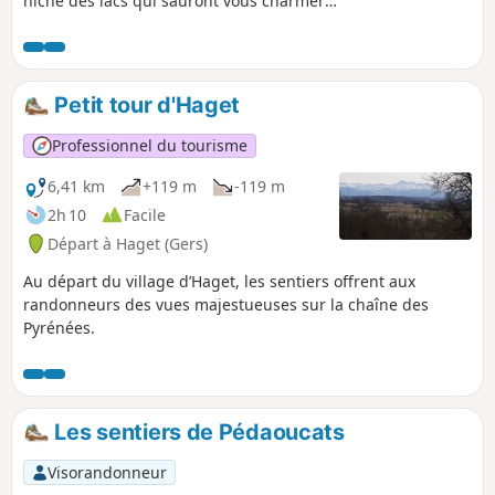
niche des lacs qui sauront vous charmer
pour une pause pique-nique bien méritée.
Petit tour d'Haget
Professionnel du tourisme
6,41 km
+119 m
-119 m
2h 10
Facile
Départ à Haget (Gers)
Au départ du village d’Haget, les sentiers offrent aux
randonneurs des vues majestueuses sur la chaîne des
Pyrénées.
Les sentiers de Pédaoucats
Visorandonneur