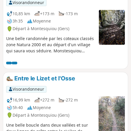
Visorandonneur
10,85 km
+173 m
-173 m
3h 35
Moyenne
Départ à Montesquiou (Gers)
Une belle randonnée par les coteaux classés
zone Natura 2000 et au départ d'un village
qui saura vous séduire. Monstesquiou
déploie son charme pour vous accueillir.
Entre le Lizet et l'Osse
Visorandonneur
16,99 km
+272 m
-272 m
5h 40
Moyenne
Départ à Montesquiou (Gers)
Une belle boucle dans deux vallées et sur