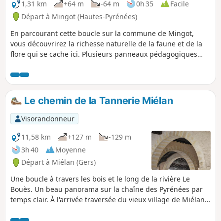
1,31 km
+64 m
-64 m
0h 35
Facile
Départ à Mingot (Hautes-Pyrénées)
En parcourant cette boucle sur la commune de Mingot,
vous découvrirez la richesse naturelle de la faune et de la
flore qui se cache ici. Plusieurs panneaux pédagogiques
sont installés tout au long du parcours pour vous en
apprendre plus ! Vous découvrirez différents milieux
naturels, forêt, prairie, verger, et peut-être aurez vous la
chance d'apercevoir des animaux sauvages. En bonus, un
Le chemin de la Tannerie Miélan
sentier pieds nus a été installé à fin du circuit afin de vous
faire découvrir le sol sous toutes ses textures : une bonne
Visorandonneur
manière de se reconnecter à la nature. Bonne découverte !
11,58 km
+127 m
-129 m
3h 40
Moyenne
Départ à Miélan (Gers)
Une boucle à travers les bois et le long de la rivière Le
Bouès. Un beau panorama sur la chaîne des Pyrénées par
temps clair. À l'arrivée traversée du vieux village de Miélan
et son marché couvert.