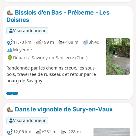
Bissiols d'en Bas - Préberne - Les
Doisnes
Visorandonneur
11,70 km
+99 m
-108 m
3h 40
Moyenne
Départ à Savigny-en-Sancerre (Cher)
Randonnée par les chemins creux, les sous-
bois, traversée de ruisseaux et retour par le
bourg de Savigny.
Dans le vignoble de Sury-en-Vaux
Visorandonneur
12,06 km
+231 m
-228 m