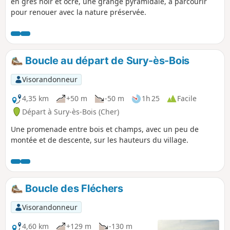
en grès noir et ocre, une grange pyramidale, à parcourir
pour renouer avec la nature préservée.
Boucle au départ de Sury-ès-Bois
Visorandonneur
4,35 km
+50 m
-50 m
1h 25
Facile
Départ à Sury-ès-Bois (Cher)
Une promenade entre bois et champs, avec un peu de
montée et de descente, sur les hauteurs du village.
Boucle des Fléchers
Visorandonneur
4,60 km
+129 m
-130 m