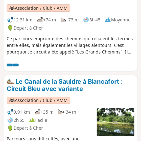
Association / Club / AMM
12,31 km
+74 m
-73 m
3h 45
Moyenne
Départ à Cher
Ce parcours emprunte des chemins qui reliaient les fermes
entre elles, mais également les villages alentours. C'est
pourquoi ce circuit a été appelé "Les Grands Chemins". Il
est balisé en Vert, et comporte une variante signalée. À la
veille de la Révolution Française, 80% de la population est
rurale, dont 60% paysanne, ce qui explique ce maillage de
chemins dont certains sont très larges et ombragés.
Le Canal de la Sauldre à Blancafort :
Circuit Bleu avec variante
Association / Club / AMM
9,91 km
+35 m
-34 m
2h 55
Facile
Départ à Cher
Parcours sans difficultés, avec une