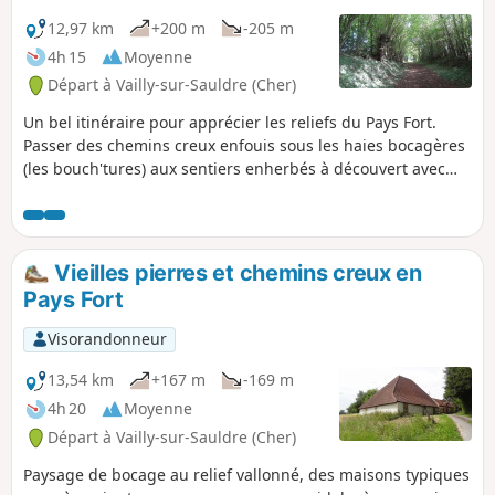
12,97 km
+200 m
-205 m
4h 15
Moyenne
Départ à Vailly-sur-Sauldre (Cher)
Un bel itinéraire pour apprécier les reliefs du Pays Fort.
Passer des chemins creux enfouis sous les haies bocagères
(les bouch'tures) aux sentiers enherbés à découvert avec
vues sur les vallonnements du Sancerrois offre au
randonneur une variété de paysages sauvages typiques de
la Sologne berrichonne.
Vieilles pierres et chemins creux en
Pays Fort
Visorandonneur
13,54 km
+167 m
-169 m
4h 20
Moyenne
Départ à Vailly-sur-Sauldre (Cher)
Paysage de bocage au relief vallonné, des maisons typiques