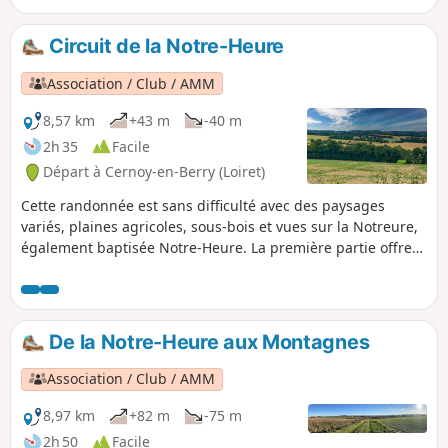
Saint-Loup. N'oubliez pas d'y "tremper votre
chemise et l'a peur s'en ira".
Circuit de la Notre-Heure
Association / Club / AMM
8,57 km
+43 m
-40 m
2h 35
Facile
Départ à Cernoy-en-Berry (Loiret)
Cette randonnée est sans difficulté avec des paysages
variés, plaines agricoles, sous-bois et vues sur la Notreure,
également baptisée Notre-Heure. La première partie offre
une vue magnifique sur la vallée et le bocage. Tout au long
de la randonnée on peut voir perdreaux, faisans,
chevreuils, sangliers, renard, à condition d'être silencieux.
De la Notre-Heure aux Montagnes
Association / Club / AMM
8,97 km
+82 m
-75 m
2h 50
Facile