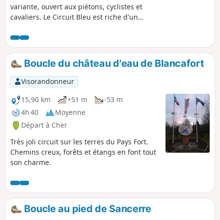
variante, ouvert aux piétons, cyclistes et
cavaliers. Le Circuit Bleu est riche d'un
patrimoine qui caractérise Blancafort :
le canal, la rivière, les anciennes
marnières et les chemins réhabilités
pour le plaisir des randonneurs par
Boucle du château d'eau de Blancafort
l'Association Blancafort et Patrimoine.
Cinq autres sentiers sont proposés sur
Visorandonneur
le panneau, au lavoir (pont du canal,
monument de l'Euro).
15,90 km
+51 m
-53 m
4h 40
Moyenne
Départ à Cher
Très joli circuit sur les terres du Pays Fort.
Chemins creux, forêts et étangs en font tout
son charme.
Boucle au pied de Sancerre