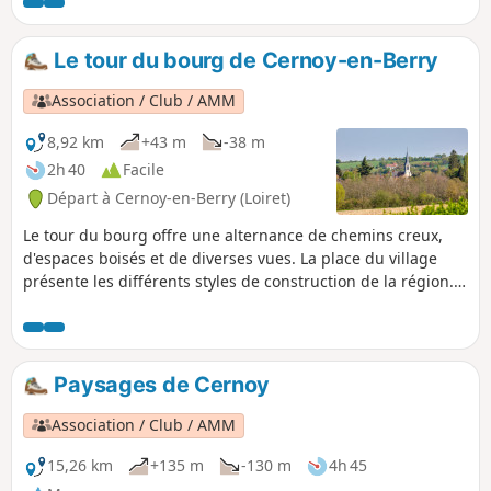
Fontaine Saint Loup".
Le tour du bourg de Cernoy-en-Berry
Association / Club / AMM
8,92 km
+43 m
-38 m
2h 40
Facile
Départ à Cernoy-en-Berry (Loiret)
Le tour du bourg offre une alternance de chemins creux,
d'espaces boisés et de diverses vues. La place du village
présente les différents styles de construction de la région. A
la fin du parcours, sur le chemin des Borses, à gauche se
trouve une longère typique de la région avec son puits qui
servait au four à chaux, voisin d'une carrière de marne,
dont les matériaux avaient servi à la construction de l'église.
Paysages de Cernoy
Association / Club / AMM
15,26 km
+135 m
-130 m
4h 45