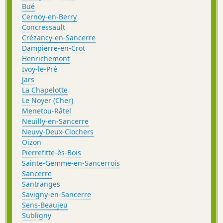
Bué
Cernoy-en-Berry
Concressault
Crézancy-en-Sancerre
Dampierre-en-Crot
Henrichemont
Ivoy-le-Pré
Jars
La Chapelotte
Le Noyer (Cher)
Menetou-Râtel
Neuilly-en-Sancerre
Neuvy-Deux-Clochers
Oizon
Pierrefitte-ès-Bois
Sainte-Gemme-en-Sancerrois
Sancerre
Santranges
Savigny-en-Sancerre
Sens-Beaujeu
Subligny