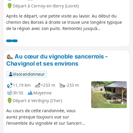
Départ à Cernoy-en-Berry (Loiret)
Après le départ, une petite visite au lavoir. Au début du
chemin des Borses à droite se trouve une longère typique
de la région avec son puits. Remontez jusqu’à
l’emplacement de l’ancien château. Chemin faisant, vous
découvrirez de très beaux panoramas sur la vallée, puis sur
les collines du Pays Fort. Vous redescendrez jusqu’à la
Notreure (ou Notre-Heure) via les femes des Bondonnières.
Au cœur du vignoble sancerrois -
Chavignol et ses environs
Visorandonneur
11,19 km
+233 m
-233 m
3h 50
Moyenne
Départ à Verdigny (Cher)
Au cours de cette randonnée, vous
aurez presque toujours vue sur
l'ensemble du vignoble et sur Sancerre.
Selon la saison, vous verrez la taille de