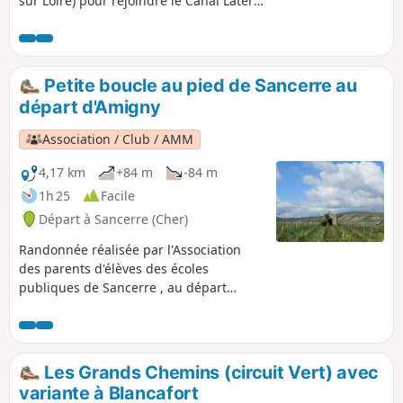
sur Loire) pour rejoindre le Canal Latéral
à la Loire. Elle longe ensuite ce canal
puis rejoint le circuit "Loire à Vélo" pour
arriver à Cosne-Cours-sur-Loire,
charmante petite bourgade chargée
Petite boucle au pied de Sancerre au
d'histoire.
départ d'Amigny
Association / Club / AMM
4,17 km
+84 m
-84 m
1h 25
Facile
Départ à Sancerre (Cher)
Randonnée réalisée par l'Association
des parents d'élèves des écoles
publiques de Sancerre , au départ
d'Amigny. Courte randonnée dans le
vignoble du Sancerrois ne présentant
pas de difficulté.
Les Grands Chemins (circuit Vert) avec
variante à Blancafort