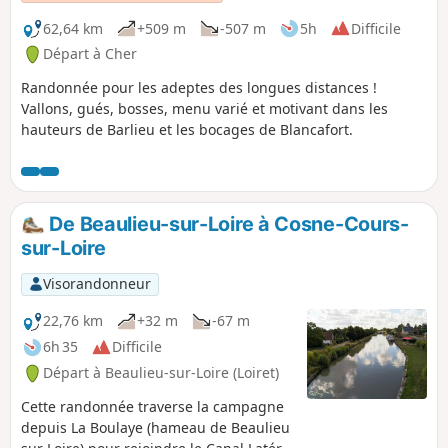
62,64 km
+509 m
-507 m
5h
Difficile
Départ à Cher
Randonnée pour les adeptes des longues distances !
Vallons, gués, bosses, menu varié et motivant dans les
hauteurs de Barlieu et les bocages de Blancafort.
De Beaulieu-sur-Loire à Cosne-Cours-
sur-Loire
Visorandonneur
22,76 km
+32 m
-67 m
6h 35
Difficile
Départ à Beaulieu-sur-Loire (Loiret)
Cette randonnée traverse la campagne
depuis La Boulaye (hameau de Beaulieu