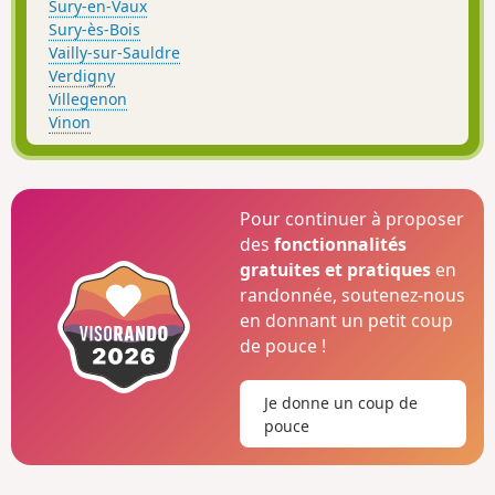
Sury-en-Vaux
Sury-ès-Bois
Vailly-sur-Sauldre
Verdigny
Villegenon
Vinon
Pour continuer à proposer
des
fonctionnalités
gratuites et pratiques
en
randonnée, soutenez-nous
en donnant un petit coup
de pouce !
Je donne un coup de
pouce