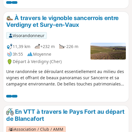
la vigne ou les vendanges. Vous
passerez par les "sommets" les plus
hauts de la région.
À travers le vignoble sancerrois entre
Verdigny et Sury-en-Vaux
Visorandonneur
11,39 km
+232 m
-226 m
3h 55
Moyenne
Départ à Verdigny (Cher)
Une randonnée se déroulant essentiellement au milieu des
vignes et offrant de beaux panoramas sur Sancerre et sa
campagne environnante. De belles touches patrimoniales
sont apportées par de nombreuses croix de chemin, deux
lavoirs et le village de Sury-en-Vaux, ses belles maisons
anciennes et son église. Randonnée conçue par l'Office de
Tourisme du Grand Sancerrois.
En VTT à travers le Pays Fort au départ
de Blancafort
Association / Club / AMM