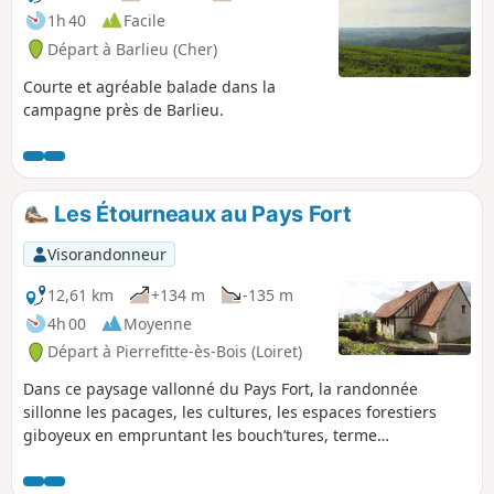
1h 40
Facile
Départ à Barlieu (Cher)
Courte et agréable balade dans la
campagne près de Barlieu.
Les Étourneaux au Pays Fort
Visorandonneur
12,61 km
+134 m
-135 m
4h 00
Moyenne
Départ à Pierrefitte-ès-Bois (Loiret)
Dans ce paysage vallonné du Pays Fort, la randonnée
sillonne les pacages, les cultures, les espaces forestiers
giboyeux en empruntant les bouch’tures, terme
qu’attribuaient les Berrichons aux haies hautes bordant les
chemins bocagers.