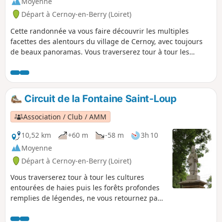
Moyenne
Départ à Cernoy-en-Berry (Loiret)
Cette randonnée va vous faire découvrir les multiples
facettes des alentours du village de Cernoy, avec toujours
de beaux panoramas. Vous traverserez tour à tour les
champs, le bocage typique de la région, les bois, puis vous
monterez jusqu'aux montagnes avec de très belles vues sur
le Pays Fort et le village. Vous terminerez par un chemin
ombragé jusqu'à la Fontaine Saint-Loup et sa légende.
Circuit de la Fontaine Saint-Loup
Association / Club / AMM
10,52 km
+60 m
-58 m
3h 10
Moyenne
Départ à Cernoy-en-Berry (Loiret)
Vous traverserez tour à tour les cultures
entourées de haies puis les forêts profondes
remplies de légendes, ne vous retournez pas,
une "birette" vous suit peut-être ! Vous
terminerez en passant devant la Fontaine