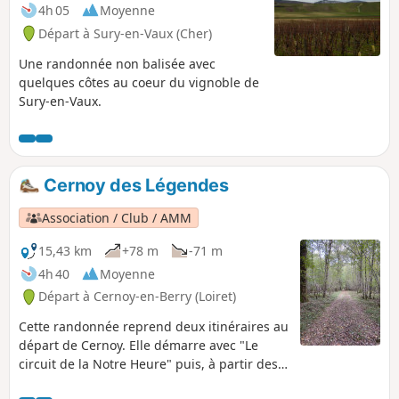
4h 05
Moyenne
Départ à Sury-en-Vaux (Cher)
Une randonnée non balisée avec
quelques côtes au coeur du vignoble de
Sury-en-Vaux.
Cernoy des Légendes
Association / Club / AMM
15,43 km
+78 m
-71 m
4h 40
Moyenne
Départ à Cernoy-en-Berry (Loiret)
Cette randonnée reprend deux itinéraires au
départ de Cernoy. Elle démarre avec "Le
circuit de la Notre Heure" puis, à partir des
Vanniers, continue avec "Le Circuit de la