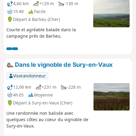
4,60 km
+129 m
-130 m
1h 40
Facile
Départ à Barlieu (Cher)
Courte et agréable balade dans la
campagne près de Barlieu.
Dans le vignoble de Sury-en-Vaux
Visorandonneur
12,06 km
+231 m
-228 m
4h 05
Moyenne
Départ à Sury-en-Vaux (Cher)
Une randonnée non balisée avec
quelques côtes au coeur du vignoble de
Sury-en-Vaux.