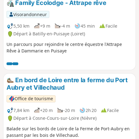
Family Ecolodge - Attrape rêve
Visorandonneur
5,50 km
+9 m
-4 m
45 min
Facile
Départ à Batilly-en-Puisaye (Loiret)
Un parcours pour rejoindre le centre équestre l'Attrape
Rêve à Dammarie en Puisaye
En bord de Loire entre la ferme du Port
Aubry et Villechaud
Office de tourisme
7,84 km
+20 m
-20 m
2h 20
Facile
Départ à Cosne-Cours-sur-Loire (Nièvre)
Balade sur les bords de Loire de la Ferme de Port-Aubry en
passant par les bois de Villechaud.