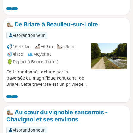
De Briare à Beaulieu-sur-Loire
Visorandonneur
16,47 km
+69 m
-26 m
4h 55
Moyenne
Départ à Briare (Loiret)
Cette randonnée débute par la
traversée du magnifique Pont-canal de
Briare. Cette traversée est un privilège
et si vous y êtes tôt le matin, vous y
ressentirez certainement diverses
émotions.Elle se poursuit par des
chemins qui longent le canal latéral à la
Au cœur du vignoble sancerrois -
Loire et qui offrent des panoramas
Chavignol et ses environs
bucoliques.
Visorandonneur