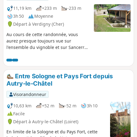
11,19 km
+233 m
-233 m
3h 50
Moyenne
Départ à Verdigny (Cher)
Au cours de cette randonnée, vous
aurez presque toujours vue sur
l'ensemble du vignoble et sur Sancerre.
Selon la saison, vous verrez la taille de
la vigne ou les vendanges. Vous
passerez par les "sommets" les plus
hauts de la région.
Entre Sologne et Pays Fort depuis
Autry-le-Châtel
Visorandonneur
10,63 km
+52 m
-52 m
3h 10
Facile
Départ à Autry-le-Châtel (Loiret)
En limite de la Sologne et du Pays Fort, cette