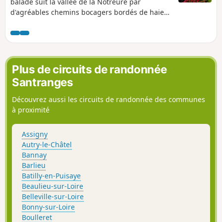
balade suit la vallée de la Notreure par
d'agréables chemins bocagers bordés de haies
hautes. Autry-le-Chatel porte encore la mémoire
des moulins qui ont fait sa richesse.
Plus de circuits de randonnée
Santranges
Découvrez aussi les circuits de randonnée des communes
à proximité
Assigny
Autry-le-Châtel
Bannay
Barlieu
Batilly-en-Puisaye
Beaulieu-sur-Loire
Belleville-sur-Loire
Bonny-sur-Loire
Boulleret