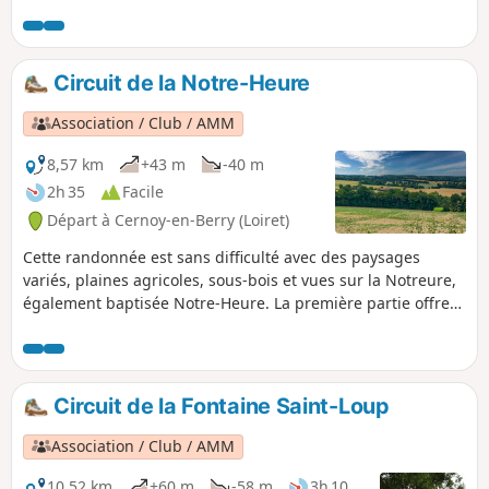
la fin du parcours, sur le chemin des Borses, à gauche se
trouve une longère typique de la région avec son puits qui
servait au four à chaux, voisin d'une carrière de marne,
dont les matériaux avaient servi à la construction de l'église.
Circuit de la Notre-Heure
Association / Club / AMM
8,57 km
+43 m
-40 m
2h 35
Facile
Départ à Cernoy-en-Berry (Loiret)
Cette randonnée est sans difficulté avec des paysages
variés, plaines agricoles, sous-bois et vues sur la Notreure,
également baptisée Notre-Heure. La première partie offre
une vue magnifique sur la vallée et le bocage. Tout au long
de la randonnée on peut voir perdreaux, faisans,
chevreuils, sangliers, renard, à condition d'être silencieux.
Circuit de la Fontaine Saint-Loup
Association / Club / AMM
10,52 km
+60 m
-58 m
3h 10