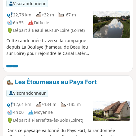
Visorandonneur
22,76 km
+32 m
-67 m
6h 35
Difficile
Départ à Beaulieu-sur-Loire (Loiret)
Cette randonnée traverse la campagne
depuis La Boulaye (hameau de Beaulieu
sur Loire) pour rejoindre le Canal Latéral
à la Loire. Elle longe ensuite ce canal
puis rejoint le circuit "Loire à Vélo" pour
arriver à Cosne-Cours-sur-Loire,
charmante petite bourgade chargée
Les Étourneaux au Pays Fort
d'histoire.
Visorandonneur
12,61 km
+134 m
-135 m
4h 00
Moyenne
Départ à Pierrefitte-ès-Bois (Loiret)
Dans ce paysage vallonné du Pays Fort, la randonnée