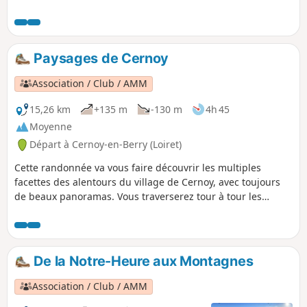
Vanniers, continue avec "Le Circuit de la
Fontaine Saint Loup".
Paysages de Cernoy
Association / Club / AMM
15,26 km
+135 m
-130 m
4h 45
Moyenne
Départ à Cernoy-en-Berry (Loiret)
Cette randonnée va vous faire découvrir les multiples
facettes des alentours du village de Cernoy, avec toujours
de beaux panoramas. Vous traverserez tour à tour les
champs, le bocage typique de la région, les bois, puis vous
monterez jusqu'aux montagnes avec de très belles vues sur
le Pays Fort et le village. Vous terminerez par un chemin
ombragé jusqu'à la Fontaine Saint-Loup et sa légende.
De la Notre-Heure aux Montagnes
Association / Club / AMM