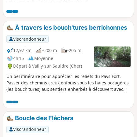
À travers les bouch'tures berrichonnes
Visorandonneur
12,97 km
+200 m
-205 m
4h 15
Moyenne
Départ à Vailly-sur-Sauldre (Cher)
Un bel itinéraire pour apprécier les reliefs du Pays Fort.
Passer des chemins creux enfouis sous les haies bocagères
(les bouch'tures) aux sentiers enherbés à découvert avec
vues sur les vallonnements du Sancerrois offre au
randonneur une variété de paysages sauvages typiques de
la Sologne berrichonne.
Boucle des Fléchers
Visorandonneur