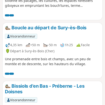
sillonne les pacages, les cultures, les espaces forestiers
giboyeux en empruntant les bouch’tures, terme
qu’attribuaient les Berrichons aux haies hautes bordant les
chemins bocagers.
Boucle au départ de Sury-ès-Bois
Visorandonneur
4,35 km
+50 m
-50 m
1h 25
Facile
Départ à Sury-ès-Bois (Cher)
Une promenade entre bois et champs, avec un peu de
montée et de descente, sur les hauteurs du village.
Bissiols d'en Bas - Préberne - Les
Doisnes
Visorandonneur