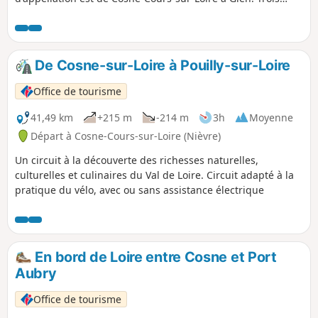
cépages, le Sauvignon, le Pinot Noir et le Gamay, sont
cultivés. Ce parcours vous faire prendre de la hauteur et
admirer les différents paysages qui font la richesse et la
diversité des Coteaux du Giennois. Ne loupez pas
De Cosne-sur-Loire à Pouilly-sur-Loire
également les moulins de Moulin l'Évêque, l'Église de Saint-
Père ou encore la Commanderie templière de Villemoison.
Office de tourisme
41,49 km
+215 m
-214 m
3h
Moyenne
Départ à Cosne-Cours-sur-Loire (Nièvre)
Un circuit à la découverte des richesses naturelles,
culturelles et culinaires du Val de Loire. Circuit adapté à la
pratique du vélo, avec ou sans assistance électrique
En bord de Loire entre Cosne et Port
Aubry
Office de tourisme