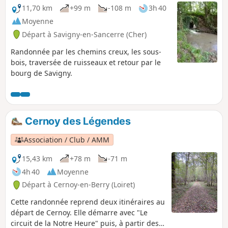
11,70 km
+99 m
-108 m
3h 40
Moyenne
Départ à Savigny-en-Sancerre (Cher)
Randonnée par les chemins creux, les sous-
bois, traversée de ruisseaux et retour par le
bourg de Savigny.
Cernoy des Légendes
Association / Club / AMM
15,43 km
+78 m
-71 m
4h 40
Moyenne
Départ à Cernoy-en-Berry (Loiret)
Cette randonnée reprend deux itinéraires au
départ de Cernoy. Elle démarre avec "Le
circuit de la Notre Heure" puis, à partir des