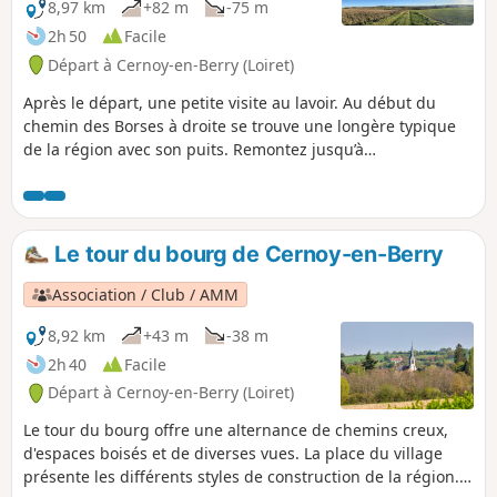
8,97 km
+82 m
-75 m
2h 50
Facile
Départ à Cernoy-en-Berry (Loiret)
Après le départ, une petite visite au lavoir. Au début du
chemin des Borses à droite se trouve une longère typique
de la région avec son puits. Remontez jusqu’à
l’emplacement de l’ancien château. Chemin faisant, vous
découvrirez de très beaux panoramas sur la vallée, puis sur
les collines du Pays Fort. Vous redescendrez jusqu’à la
Notreure (ou Notre-Heure) via les femes des Bondonnières.
Le tour du bourg de Cernoy-en-Berry
Association / Club / AMM
8,92 km
+43 m
-38 m
2h 40
Facile
Départ à Cernoy-en-Berry (Loiret)
Le tour du bourg offre une alternance de chemins creux,
d'espaces boisés et de diverses vues. La place du village
présente les différents styles de construction de la région. A