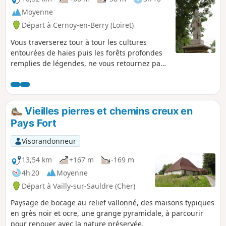
Moyenne
Départ à Cernoy-en-Berry (Loiret)
Vous traverserez tour à tour les cultures
entourées de haies puis les forêts profondes
remplies de légendes, ne vous retournez pas,
une "birette" vous suit peut-être ! Vous
terminerez en passant devant la Fontaine
Saint-Loup. N'oubliez pas d'y "tremper votre
chemise et l'a peur s'en ira".
Vieilles pierres et chemins creux en
Pays Fort
Visorandonneur
13,54 km
+167 m
-169 m
4h 20
Moyenne
Départ à Vailly-sur-Sauldre (Cher)
Paysage de bocage au relief vallonné, des maisons typiques
en grès noir et ocre, une grange pyramidale, à parcourir
pour renouer avec la nature préservée.