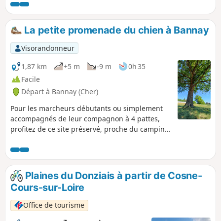
La petite promenade du chien à Bannay
Visorandonneur
1,87 km
+5 m
-9 m
0h 35
Facile
Départ à Bannay (Cher)
Pour les marcheurs débutants ou simplement
accompagnés de leur compagnon à 4 pattes,
profitez de ce site préservé, proche du camping
de Cosne à Bannay. Empruntez à pied (ou à
vélo) le sentier de la Petite Promenade du
Chien.
Plaines du Donziais à partir de Cosne-
Cours-sur-Loire
Office de tourisme