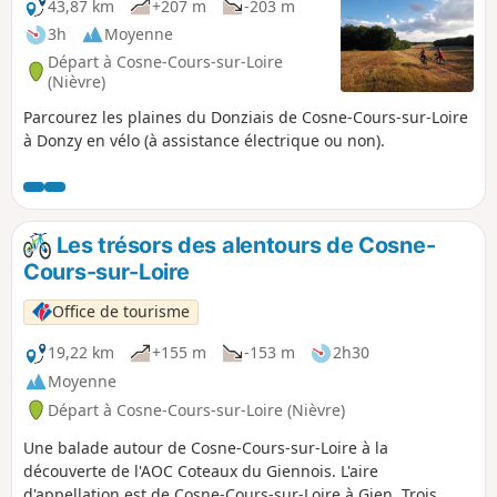
43,87 km
+207 m
-203 m
3h
Moyenne
Départ à Cosne-Cours-sur-Loire
(Nièvre)
Parcourez les plaines du Donziais de Cosne-Cours-sur-Loire
à Donzy en vélo (à assistance électrique ou non).
Les trésors des alentours de Cosne-
Cours-sur-Loire
Office de tourisme
19,22 km
+155 m
-153 m
2h30
Moyenne
Départ à Cosne-Cours-sur-Loire (Nièvre)
Une balade autour de Cosne-Cours-sur-Loire à la
découverte de l'AOC Coteaux du Giennois. L'aire
d'appellation est de Cosne-Cours-sur-Loire à Gien. Trois