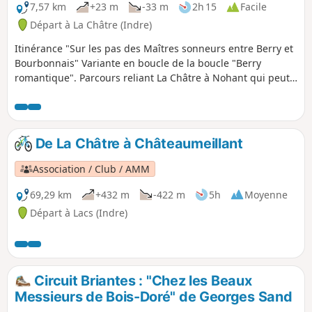
7,57 km
+23 m
-33 m
2h 15
Facile
Départ à La Châtre (Indre)
Itinérance "Sur les pas des Maîtres sonneurs entre Berry et
Bourbonnais" Variante en boucle de la boucle "Berry
romantique". Parcours reliant La Châtre à Nohant qui peut-
être effectué avec l'étape 2 : Nohant - La Berthenoux, l'étape
Sainte-Sévère - La Châtre ou La Motte Feuilly - La Châtre.
De La Châtre à Châteaumeillant
Association / Club / AMM
69,29 km
+432 m
-422 m
5h
Moyenne
Départ à Lacs (Indre)
Circuit Briantes : "Chez les Beaux
Messieurs de Bois-Doré" de Georges Sand