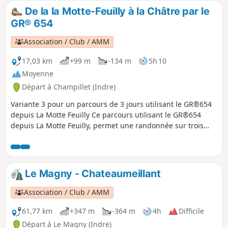
De la la Motte-Feuilly à la Châtre par le
GR® 654
Association / Club / AMM
17,03 km
+99 m
-134 m
5h 10
Moyenne
Départ à Champillet (Indre)
Variante 3 pour un parcours de 3 jours utilisant le GR®654
depuis La Motte Feuilly Ce parcours utilisant le GR®654
depuis La Motte Feuilly, permet une randonnée sur trois
jours du parcours variante "Berry Romantique" (Indre-36)
du sentier "Itinérance sur les pas des Maîtres Sonneurs
entre Berry et Bourbonnais" Soit la boucle : La Châtre - La
Berthenoux - La Motte Feuilly - La Châtre
Le Magny - Chateaumeillant
Association / Club / AMM
61,77 km
+347 m
-364 m
4h
Difficile
Départ à Le Magny (Indre)