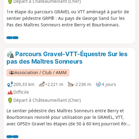
Départ à Châteaumeillant (Cher)
1re étape du parcours GRAVEL ou VTT aménagé à partir de
sentier pédestre GRP® : Au pays de George Sand Sur les
Pas des Maîtres Sonneurs entre Berry et Bourbonnais.
Parcours Gravel-VTT-Équestre Sur les
pas des Maîtres Sonneurs
Association / Club / AMM
209,33 km
+2 221 m
-2 236 m
4 jours
Difficile
Départ à Châteaumeillant (Cher)
Le sentier pédestre des Maîtres Sonneurs entre Berry et
Bourbonnais revisité pour utilisation par le GRAVEL, VTT,
avec GPSEn Gravel les étapes (de 50 à 60 km) pourront être
groupées pour les plus forts soit environ une centaine de
km/jour C'est une boucle donc le départ peut se faire de