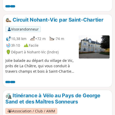
Vaudouan, puis en suivant les bords de
l'Indre.
Circuit Nohant-Vic par Saint-Chartier
Visorandonneur
10,38 km
+72 m
-74 m
3h 10
Facile
Départ à Nohant-Vic (Indre)
Jolie balade au départ du village de Vic,
près de La Châtre, qui vous conduit à
travers champs et bois à Saint-Chartier
et son château du XVème siècle, puis au
beau village de Nohant et la maison de
George Sand.
Itinérance à Vélo au Pays de George
Sand et des Maîtres Sonneurs
Association / Club / AMM