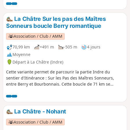
François le Champi et La petite Fadette. Les Maîtres
Sonneurs forment la trame principale du parcours.
La Châtre Sur les pas des Maîtres
Sonneurs boucle Berry romantique
Association / Club / AMM
70,99 km
+491 m
-505 m
4 jours
Moyenne
Départ à La Châtre (Indre)
Cette variante permet de parcourir la partie Indre du
sentier d'Itinérance : Sur les Pas des Maîtres Sonneurs,
entre Berry et Bourbonnais. Cette boucle de 71 km se
parcourt en 4 jours, une variante de 3 jours est possible :
voir les Informations pratiques. Ce parcours étant une
boucle, le point de départ peut se faire de n'importe quelles
communes en fonction de la disponibilité des
La Châtre - Nohant
hébergements choisis.
Association / Club / AMM