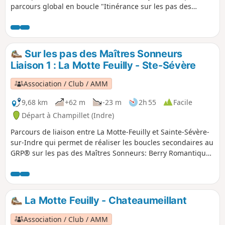
parcours global en boucle "Itinérance sur les pas des
Maîtres Sonneurs entre Berry et Bourbonnais".
Sur les pas des Maîtres Sonneurs
Liaison 1 : La Motte Feuilly - Ste-Sévère
Association / Club / AMM
9,68 km
+62 m
-23 m
2h 55
Facile
Départ à Champillet (Indre)
Parcours de liaison entre La Motte-Feuilly et Sainte-Sévère-
sur-Indre qui permet de réaliser les boucles secondaires au
GRP® sur les pas des Maîtres Sonneurs: Berry Romantique
et Marche berrichonne (en sens inverse)
La Motte Feuilly - Chateaumeillant
Association / Club / AMM