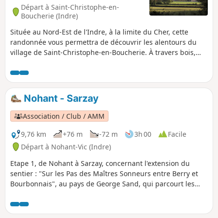
Départ à Saint-Christophe-en-
Boucherie (Indre)
Située au Nord-Est de l'Indre, à la limite du Cher, cette
randonnée vous permettra de découvrir les alentours du
village de Saint-Christophe-en-Boucherie. À travers bois,
prairies et cultures, vous vagabonderez au milieu de
paysages divers et variés.
Nohant - Sarzay
Association / Club / AMM
9,76 km
+76 m
-72 m
3h 00
Facile
Départ à Nohant-Vic (Indre)
Etape 1, de Nohant à Sarzay, concernant l'extension du
sentier : "Sur les Pas des Maîtres Sonneurs entre Berry et
Bourbonnais", au pays de George Sand, qui parcourt les
lieux décrits dans les dernières veillées du roman Les
Maitres Sonneurs, mais également les deux romans "La
Mare au Diable" et "le Moulin d'Angibault".