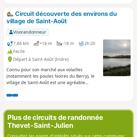
n'importe quel village du sentier pour les équestre prévoir
8 étapes
Circuit découverte des environs du
village de Saint-Août
Visorandonneur
7,86 km
+18 m
-18 m
2h 20
Facile
Départ à Saint-Août (Indre)
Connu pour son marché aux volailles
(notamment les poules Noires du Berry), le
village de Saint-Août est une agréable
bourgade du Boischaut-Sud de l'Indre. Cette
balade permet de découvrir ses environs, sa
halle et son étang.
Plus de circuits de randonnée
Thevet-Saint-Julien
Consultez les points d'intérêts situés sur cette commune :