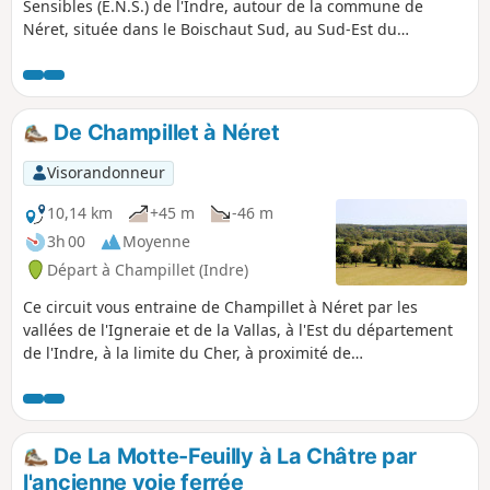
Sensibles (E.N.S.) de l'Indre, autour de la commune de
Néret, située dans le Boischaut Sud, au Sud-Est du
département, à la limite avec le département du Cher. Son
petit vignoble fait d'ailleurs partie de l'appellation
Châteaumeillant. Fontaine et lavoirs montrent également
l'importance de l'eau dans cette région. Situé à 348 m
De Champillet à Néret
d'altitude, le bourg est ainsi sur un point haut, à l'exacte
ligne de partage des eaux. Possibilité de coupler avec la
Visorandonneur
randonnée "De Champillet à Néret" (10 km) (voir
informations pratiques).
10,14 km
+45 m
-46 m
3h 00
Moyenne
Départ à Champillet (Indre)
Ce circuit vous entraine de Champillet à Néret par les
vallées de l'Igneraie et de la Vallas, à l'Est du département
de l'Indre, à la limite du Cher, à proximité de
Châteaumeillant. Possibilité de coupler avec le sentier de
Ferrières à Néret (6 km) (voir informations pratiques).
De La Motte-Feuilly à La Châtre par
l'ancienne voie ferrée