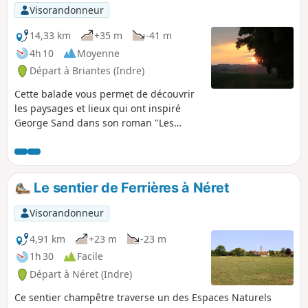
Visorandonneur
14,33 km
+35 m
-41 m
4h 10
Moyenne
Départ à Briantes (Indre)
Cette balade vous permet de découvrir
les paysages et lieux qui ont inspiré
George Sand dans son roman "Les
Beaux Messieurs de Bois-Doré". Elle
part de Briantes où se situe le château
dans lequel se déroule une partie de
l'intrigue puis suit l'ancienne ligne de
Le sentier de Ferrières à Néret
chemin de fer "Châteauroux-La Châtre-
Montluçon" pour atteindre la Motte-
Visorandonneur
Feuilly. Vous pourrez alors découvrir le
Château de la Motte. Enfin le retour se
4,91 km
+23 m
-23 m
fait le long de chemins et petites routes
1h 30
Facile
et finit près du pigeonnier de Briantes.
Départ à Néret (Indre)
Ce sentier champêtre traverse un des Espaces Naturels