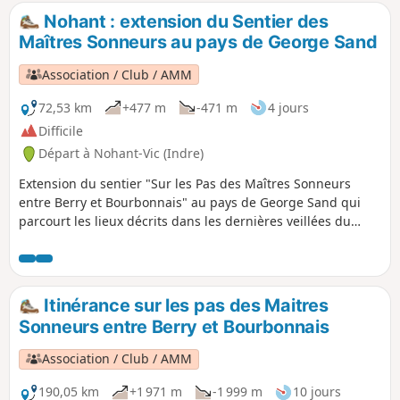
Nohant : extension du Sentier des
Maîtres Sonneurs au pays de George Sand
Association / Club / AMM
72,53 km
+477 m
-471 m
4 jours
Difficile
Départ à Nohant-Vic (Indre)
Extension du sentier "Sur les Pas des Maîtres Sonneurs
entre Berry et Bourbonnais" au pays de George Sand qui
parcourt les lieux décrits dans les dernières veillées du
roman Les Maitres Sonneurs ainsi que dans les deux
romans La Mare au Diable et Le Moulin d'Angibault.
Itinérance sur les pas des Maitres
Sonneurs entre Berry et Bourbonnais
Association / Club / AMM
190,05 km
+1 971 m
-1 999 m
10 jours