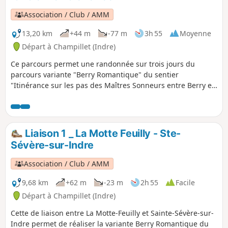
Association / Club / AMM
13,20 km
+44 m
-77 m
3h 55
Moyenne
Départ à Champillet (Indre)
Ce parcours permet une randonnée sur trois jours du
parcours variante "Berry Romantique" du sentier
"Itinérance sur les pas des Maîtres Sonneurs entre Berry et
Bourbonnais" Soit la boucle: La Châtre - La Berthenoux - La
Motte Feuilly - La Châtre
Liaison 1 _ La Motte Feuilly - Ste-
Sévère-sur-Indre
Association / Club / AMM
9,68 km
+62 m
-23 m
2h 55
Facile
Départ à Champillet (Indre)
Cette de liaison entre La Motte-Feuilly et Sainte-Sévère-sur-
Indre permet de réaliser la variante Berry Romantique du