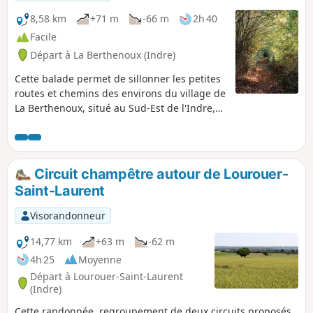
8,58 km
+71 m
-66 m
2h 40
Facile
Départ à La Berthenoux (Indre)
Cette balade permet de sillonner les petites
routes et chemins des environs du village de
La Berthenoux, situé au Sud-Est de l'Indre,
dans le Pays de George Sand, et ainsi
découvrir le patrimoine et de beaux points
de vue de la vallée de l'Igneraie.
Circuit champêtre autour de Lourouer-
Saint-Laurent
Visorandonneur
14,77 km
+63 m
-62 m
4h 25
Moyenne
Départ à Lourouer-Saint-Laurent
(Indre)
Cette randonnée, regroupement de deux circuits proposés