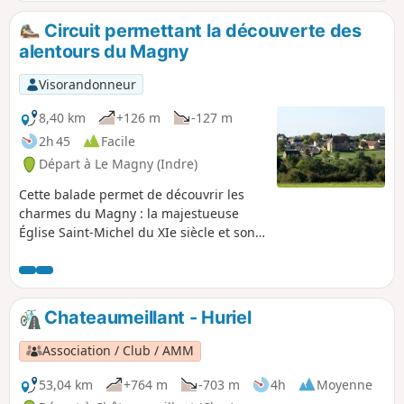
Puis c'est la remontée vers l'espace des Ossans et ses
fontaines pour finir au pied du Prieuré du Magny (XIe
Circuit permettant la découverte des
siècle).
alentours du Magny
Visorandonneur
8,40 km
+126 m
-127 m
2h 45
Facile
Départ à Le Magny (Indre)
Cette balade permet de découvrir les
charmes du Magny : la majestueuse
Église Saint-Michel du XIe siècle et son
prieuré bénédictin, la fontaine Saint-
Rémy et l'ancien lavoir, les jardins de
Beauregard où sont préservés
d'anciennes loges de vigne, de vieux
Chateaumeillant - Huriel
cépages et variétés de fruits, les
prairies de la vallée de la Couarde...
Association / Club / AMM
53,04 km
+764 m
-703 m
4h
Moyenne