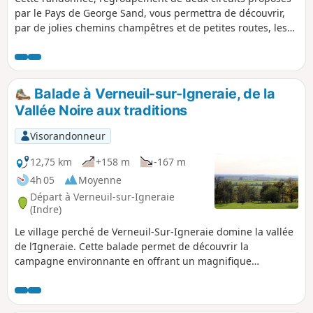
par le Pays de George Sand, vous permettra de découvrir,
par de jolies chemins champêtres et de petites routes, les
alentours de Lourouer-Saint-Laurent. Vous pourrez admirer
au départ la belle Église Saint-Laurent du village, puis le
Manoir de Cosnay. Enfin, sur le retour, vous longerez le
Château d'Ars et la légendaire Croix de l'Orme Rateau.
Balade à Verneuil-sur-Igneraie, de la
Vallée Noire aux traditions
Visorandonneur
12,75 km
+158 m
-167 m
4h 05
Moyenne
Départ à Verneuil-sur-Igneraie
(Indre)
Le village perché de Verneuil-Sur-Igneraie domine la vallée
de l’Igneraie. Cette balade permet de découvrir la
campagne environnante en offrant un magnifique
panorama sur la Vallée Noire, appellation tout droit sortie
de l’imaginaire de l'écrivaine George Sand. Vous y
découvrirez le Château du Petit Coudray, belle maison de