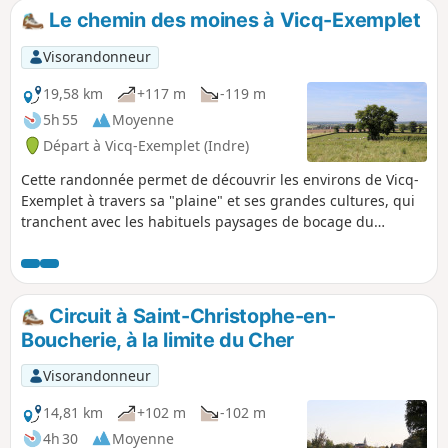
maître dont le jardin fut le théâtre de la rencontre entre
Le chemin des moines à Vicq-Exemplet
George Sand, alors Aurore Dudevant, et Jules Sandeau, qui
allait encourager ses talents d'écrivain. Dans le bourg, se
Visorandonneur
trouvent également les anciennes poteries de la Vallée
Noire.
19,58 km
+117 m
-119 m
5h 55
Moyenne
Départ à Vicq-Exemplet (Indre)
Cette randonnée permet de découvrir les environs de Vicq-
Exemplet à travers sa "plaine" et ses grandes cultures, qui
tranchent avec les habituels paysages de bocage du
Boischaut-Sud de l'Indre. Outre l'église romaine Saint-
Martin (13e siècle) qui abrite une partie de l'œuvre de
l'Abbé Aymond, vous pourrez voir également les vestiges de
l'ancien Prieuré de Bois l'Abbé.
Circuit à Saint-Christophe-en-
Boucherie, à la limite du Cher
Visorandonneur
14,81 km
+102 m
-102 m
4h 30
Moyenne