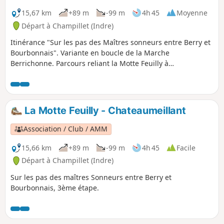
15,67 km
+89 m
-99 m
4h 45
Moyenne
Départ à Champillet (Indre)
Itinérance "Sur les pas des Maîtres sonneurs entre Berry et
Bourbonnais". Variante en boucle de la Marche
Berrichonne. Parcours reliant la Motte Feuilly à
Chateaumeillant
La Motte Feuilly - Chateaumeillant
Association / Club / AMM
15,66 km
+89 m
-99 m
4h 45
Facile
Départ à Champillet (Indre)
Sur les pas des maîtres Sonneurs entre Berry et
Bourbonnais, 3ème étape.