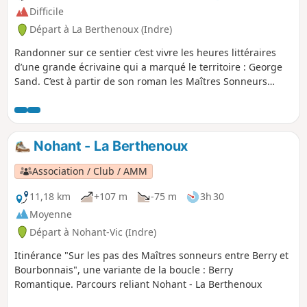
Difficile
Départ à La Berthenoux (Indre)
Randonner sur ce sentier c’est vivre les heures littéraires
d’une grande écrivaine qui a marqué le territoire : George
Sand. C’est à partir de son roman les Maîtres Sonneurs
qu’est créé il y a une trentaine d’années un sentier littéraire
en boucle, entre Berry et Bourbonnais, entre La Châtre et
Huriel, à travers les départements de l'Indre du Cher et de
l'Allier.
Nohant - La Berthenoux
Association / Club / AMM
11,18 km
+107 m
-75 m
3h 30
Moyenne
Départ à Nohant-Vic (Indre)
Itinérance "Sur les pas des Maîtres sonneurs entre Berry et
Bourbonnais", une variante de la boucle : Berry
Romantique. Parcours reliant Nohant - La Berthenoux