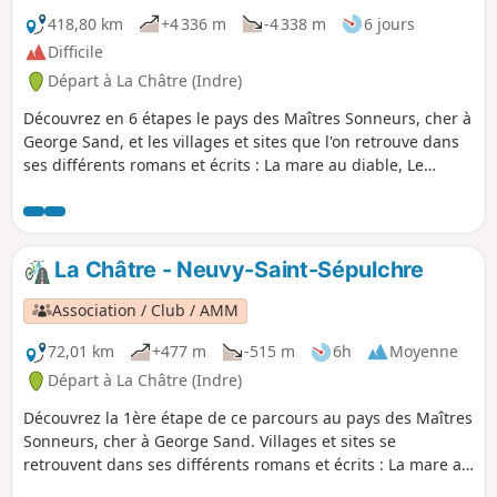
418,80 km
+4 336 m
-4 338 m
6 jours
Difficile
Départ à La Châtre (Indre)
Découvrez en 6 étapes le pays des Maîtres Sonneurs, cher à
George Sand, et les villages et sites que l'on retrouve dans
ses différents romans et écrits : La mare au diable, Le
meunier d'Angibault, Promenade autour d'un village,
Légendes rustiques, Les Beaux Messieurs de Bois doré,
Mauprat, François le Champi, La petite Fadette et Les
Maîtres Sonneurs trame principale du parcours.
La Châtre - Neuvy-Saint-Sépulchre
Association / Club / AMM
72,01 km
+477 m
-515 m
6h
Moyenne
Départ à La Châtre (Indre)
Découvrez la 1ère étape de ce parcours au pays des Maîtres
Sonneurs, cher à George Sand. Villages et sites se
retrouvent dans ses différents romans et écrits : La mare au
diable, Le meunier d'Angibault, Légendes rustiques,