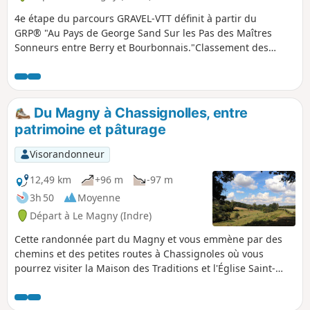
4e étape du parcours GRAVEL-VTT définit à partir du
GRP® "Au Pays de George Sand Sur les Pas des Maîtres
Sonneurs entre Berry et Bourbonnais."Classement des
étapes à titre indicatif nous sommes sur une boucle
Du Magny à Chassignolles, entre
patrimoine et pâturage
Visorandonneur
12,49 km
+96 m
-97 m
3h 50
Moyenne
Départ à Le Magny (Indre)
Cette randonnée part du Magny et vous emmène par des
chemins et des petites routes à Chassignoles où vous
pourrez visiter la Maison des Traditions et l'Église Saint-
Étienne (XIIe siècle). Après avoir emprunté le sentier
botanique, vous plongerez dans la vallée de la Couarde.