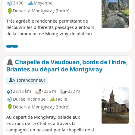
3h 00
Moyenne
Départ à Montgivray (Indre)
Très agréable randonnée permettant de
découvrir les différents paysages alentours
de la commune de Montgivray, de plateau
en vallée pour finir le long de l'Indre et au
pied du château.
Chapelle de Vaudouan, bords de l'Indre,
Briantes au départ de Montgivray
Visorandonneur
28,12 km
+236 m
-232 m
Durée inconnue
Facile
Départ à Montgivray (Indre)
Au départ de Mongivray, balade aux
environs de La Châtre, à travers la
campagne, en passant par la chapelle de de