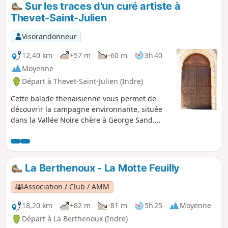
Sur les traces d'un curé artiste à
p
Thevet-Saint-Julien
Visorandonneur
12,40 km
+57 m
-60 m
3h 40
Moyenne
Départ à Thevet-Saint-Julien (Indre)
Cette balade thenaisienne vous permet de
découvrir la campagne environnante, située
dans la Vallée Noire chère à George Sand.
Dans l'église ainsi qu'au Musée des Racines,
vous pourrez admirer les sculptures sur bois
réalisées par l'Abbé Aymon, curé de 1941 à
1987. Les chemins, parfois humides aux
La Berthenoux - La Motte Feuilly
abords des ruisseaux, traversent bois, pairies
bocagères et cultures agricoles. Vous
Association / Club / AMM
passerez également près du Château de la
Pouzerie (privé).
18,20 km
+82 m
-81 m
5h 25
Moyenne
Départ à La Berthenoux (Indre)