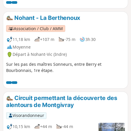
Nohant - La Berthenoux
Association / Club / AMM
11,18 km
+107 m
-75 m
3h 30
Moyenne
Départ à Nohant-Vic (Indre)
Sur les pas des maîtres Sonneurs, entre Berry et
Bourbonnais, 1re étape.
Circuit permettant la découverte des
alentours de Montgivray
Visorandonneur
10,15 km
+44 m
-44 m