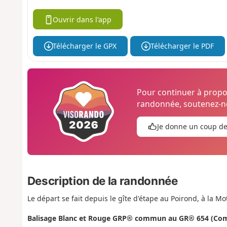
Ouvrir dans l'app
Télécharger le GPX
Télécharger le PDF
Pour continuer à prop
randonnée, soutenez-no
Je donne un coup d
Description de la randonnée
Le départ se fait depuis le gîte d'étape au Poirond, à la Mot
Balisage Blanc et Rouge GRP® commun au GR® 654 (Com