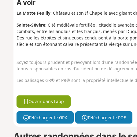
À voir
La Motte Feuilly
: Château et son If Chapelle avec gisant de
Sainte-Sévère
: Cité médiévale fortifiée , citadelle avancée 
combats, entre les anglais et les français, menés par Dug
Des ruelles étroites et sinueuses conduisent à la porte pon
siècle et son étonnant calvaire présentant la vierge sur une f
Soyez toujours prudent et prévoyant lors d'une randonnée. 
tenus responsables en cas d'accident ou de désagrément q
Les balisages GR® et PR® sont la propriété intellectuelle
Ouvrir dans l'app
Télécharger le GPX
Télécharger le PDF
Autres randonnées dans le s