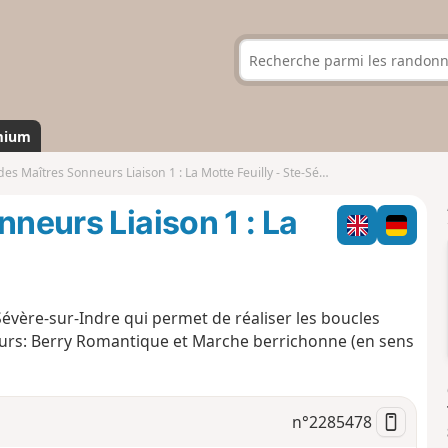
mium
es Maîtres Sonneurs Liaison 1 : La Motte Feuilly - Ste-Sévère
nneurs Liaison 1 : La
-Sévère-sur-Indre qui permet de réaliser les boucles
urs: Berry Romantique et Marche berrichonne (en sens
n°
2285478