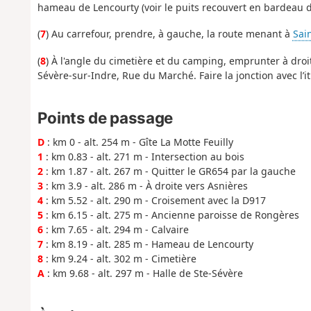
hameau de Lencourty (voir le puits recouvert en bardeau d
(
7
) Au carrefour, prendre, à gauche, la route menant à
Sai
(
8
) À l'angle du cimetière et du camping, emprunter à droite
Sévère-sur-Indre, Rue du Marché. Faire la jonction avec l’it
Points de passage
D
: km 0 - alt. 254 m - Gîte La Motte Feuilly
1
: km 0.83 - alt. 271 m - Intersection au bois
2
: km 1.87 - alt. 267 m - Quitter le GR654 par la gauche
3
: km 3.9 - alt. 286 m - À droite vers Asnières
4
: km 5.52 - alt. 290 m - Croisement avec la D917
5
: km 6.15 - alt. 275 m - Ancienne paroisse de Rongères
6
: km 7.65 - alt. 294 m - Calvaire
7
: km 8.19 - alt. 285 m - Hameau de Lencourty
8
: km 9.24 - alt. 302 m - Cimetière
A
: km 9.68 - alt. 297 m - Halle de Ste-Sévère