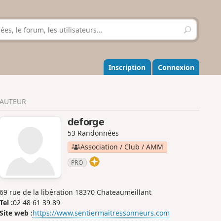
R
e
c
h
e
Inscription
Connexion
r
c
h
AUTEUR
e
r
deforge
53 Randonnées
Association / Club / AMM
PRO
69 rue de la libération 18370 Chateaumeillant
Tel :
02 48 61 39 89
Site web :
https://www.sentiermaitressonneurs.com