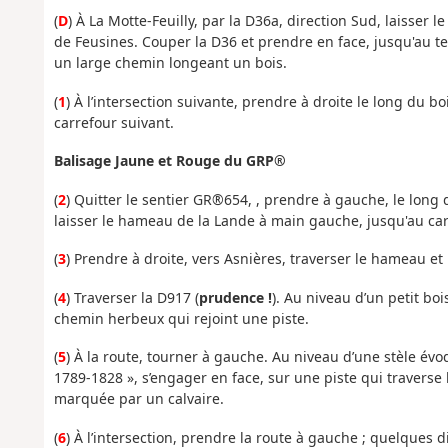
(
D
) À La Motte-Feuilly, par la D36a, direction Sud, laisser l
de Feusines. Couper la D36 et prendre en face, jusqu'au te
un large chemin longeant un bois.
(
1
) À l’intersection suivante, prendre à droite le long du bo
carrefour suivant.
Balisage Jaune et Rouge du GRP®
(
2
) Quitter le sentier GR®654, , prendre à gauche, le long d
laisser le hameau de la Lande à main gauche, jusqu'au car
(
3
) Prendre à droite, vers Asnières, traverser le hameau et
(
4
) Traverser la D917 (
prudence !
). Au niveau d’un petit bo
chemin herbeux qui rejoint une piste.
(
5
) À la route, tourner à gauche. Au niveau d’une stèle 
1789-1828 », s’engager en face, sur une piste qui traverse 
marquée par un calvaire.
(
6
) À l’intersection, prendre la route à gauche ; quelques di