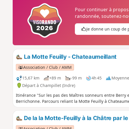
Pour continuer à propo
randonnée, soutenez-nou
Je donne un coup de 
La Motte Feuilly - Chateaumeillant
Association / Club / AMM
15,67 km
+89 m
-99 m
4h 45
Moyenn
Départ à Champillet (Indre)
Itinérance "Sur les pas des Maîtres sonneurs entre Berry 
Berrichonne. Parcours reliant la Motte Feuilly à Chateaume
De la la Motte-Feuilly à la Châtre par 
Association / Club / AMM