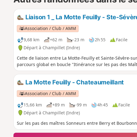
Liaison 1 _ La Motte Feuilly - Ste-Sévè
Association / Club / AMM
9,68 km
+62 m
-23 m
2h 55
Facile
Départ à Champillet (Indre)
Cette de liaison entre La Motte-Feuilly et Sainte-Sévère-s
parcours global en boucle "Itinérance sur les pas des Maî
La Motte Feuilly - Chateaumeillant
Association / Club / AMM
15,66 km
+89 m
-99 m
4h 45
Facile
Départ à Champillet (Indre)
Sur les pas des maîtres Sonneurs entre Berry et Bourbonn