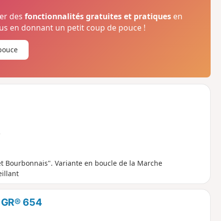
ser des
fonctionnalités gratuites et pratiques
en
s en donnant un petit coup de pouce !
pouce
e
et Bourbonnais". Variante en boucle de la Marche
illant
le GR® 654