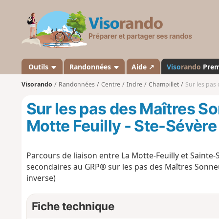
V
i
s
o
r
a
Outils
Randonnées
Aide ↗
Viso
rando
Pre
n
Visorando
Randonnées
Centre
Indre
Champillet
Sur les pas d
d
o
Sur les pas des Maîtres So
Motte Feuilly - Ste-Sévère
Parcours de liaison entre La Motte-Feuilly et Sainte
secondaires au GRP® sur les pas des Maîtres Sonne
inverse)
Fiche technique