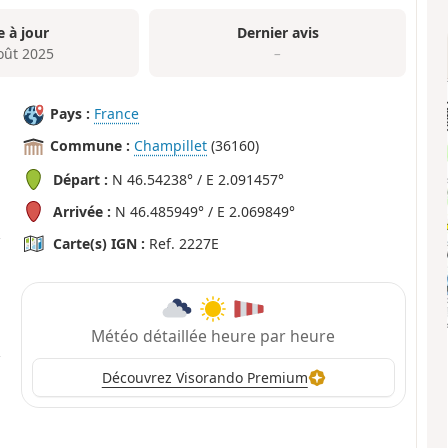
e à jour
Dernier avis
oût 2025
–
Pays :
France
Commune :
Champillet
(36160)
Départ :
N 46.54238° / E 2.091457°
Arrivée :
N 46.485949° / E 2.069849°
Carte(s) IGN :
Ref. 2227E
Météo détaillée heure par heure
Découvrez Visorando Premium