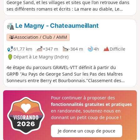
George Sand, et les villages et sites que l'on retrouve dans
ses différents romans et écrits : La mare au diable, Le
meunier d'Angibault, Promenade autour d'un village,
Légendes rustiques, Les Beaux Messieurs de Bois doré,
Le Magny - Chateaumeillant
Mauprat, François le Champi, La petite Fadette et Les
Maîtres Sonneurs trame principale du parcours.
Association / Club / AMM
61,77 km
+347 m
-364 m
4h
Difficile
Départ à Le Magny (Indre)
4e étape du parcours GRAVEL-VTT définit à partir du
GRP® "Au Pays de George Sand Sur les Pas des Maîtres
Sonneurs entre Berry et Bourbonnais."Classement des
étapes à titre indicatif nous sommes sur une boucle
Pour continuer à proposer des
fonctionnalités gratuites et pratiques
en randonnée, soutenez-nous en
donnant un petit coup de pouce !
Je donne un coup de pouce