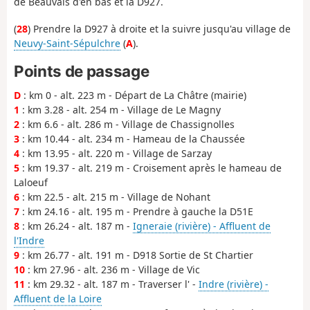
de Beauvais d'en bas et la D927.
(
28
) Prendre la D927 à droite et la suivre jusqu'au village de
Neuvy-Saint-Sépulchre
(
A
).
Points de passage
D
: km 0 - alt. 223 m - Départ de La Châtre (mairie)
1
: km 3.28 - alt. 254 m - Village de Le Magny
2
: km 6.6 - alt. 286 m - Village de Chassignolles
3
: km 10.44 - alt. 234 m - Hameau de la Chaussée
4
: km 13.95 - alt. 220 m - Village de Sarzay
5
: km 19.37 - alt. 219 m - Croisement après le hameau de
Laloeuf
6
: km 22.5 - alt. 215 m - Village de Nohant
7
: km 24.16 - alt. 195 m - Prendre à gauche la D51E
8
: km 26.24 - alt. 187 m -
Igneraie (rivière) - Affluent de
l'Indre
9
: km 26.77 - alt. 191 m - D918 Sortie de St Chartier
10
: km 27.96 - alt. 236 m - Village de Vic
11
: km 29.32 - alt. 187 m - Traverser l' -
Indre (rivière) -
Affluent de la Loire