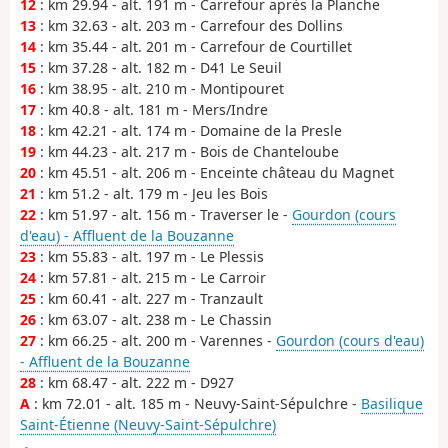
12
: km 29.94 - alt. 191 m - Carrefour après la Planche
13
: km 32.63 - alt. 203 m - Carrefour des Dollins
14
: km 35.44 - alt. 201 m - Carrefour de Courtillet
15
: km 37.28 - alt. 182 m - D41 Le Seuil
16
: km 38.95 - alt. 210 m - Montipouret
17
: km 40.8 - alt. 181 m - Mers/Indre
18
: km 42.21 - alt. 174 m - Domaine de la Presle
19
: km 44.23 - alt. 217 m - Bois de Chanteloube
20
: km 45.51 - alt. 206 m - Enceinte château du Magnet
21
: km 51.2 - alt. 179 m - Jeu les Bois
22
: km 51.97 - alt. 156 m - Traverser le -
Gourdon (cours
d'eau) - Affluent de la Bouzanne
23
: km 55.83 - alt. 197 m - Le Plessis
24
: km 57.81 - alt. 215 m - Le Carroir
25
: km 60.41 - alt. 227 m - Tranzault
26
: km 63.07 - alt. 238 m - Le Chassin
27
: km 66.25 - alt. 200 m - Varennes -
Gourdon (cours d'eau)
- Affluent de la Bouzanne
28
: km 68.47 - alt. 222 m - D927
A
: km 72.01 - alt. 185 m - Neuvy-Saint-Sépulchre -
Basilique
Saint-Étienne (Neuvy-Saint-Sépulchre)