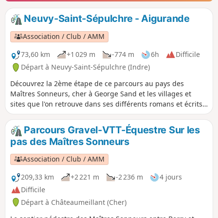
Neuvy-Saint-Sépulchre - Aigurande
Association / Club / AMM
73,60 km
+1 029 m
-774 m
6h
Difficile
Départ à Neuvy-Saint-Sépulchre (Indre)
Découvrez la 2ème étape de ce parcours au pays des
Maîtres Sonneurs, cher à George Sand et les villages et
sites que l'on retrouve dans ses différents romans et écrits
entre autres : Promenade autour d'un village.
Parcours Gravel-VTT-Équestre Sur les
pas des Maîtres Sonneurs
Association / Club / AMM
209,33 km
+2 221 m
-2 236 m
4 jours
Difficile
Départ à Châteaumeillant (Cher)