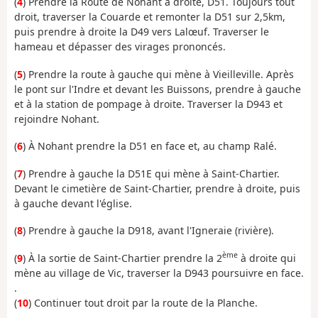
(
4
) Prendre la Route de Nohant à droite, D51. Toujours tout
droit, traverser la Couarde et remonter la D51 sur 2,5km,
puis prendre à droite la D49 vers Lalœuf. Traverser le
hameau et dépasser des virages prononcés.
(
5
) Prendre la route à gauche qui mène à Vieilleville. Après
le pont sur l'Indre et devant les Buissons, prendre à gauche
et à la station de pompage à droite. Traverser la D943 et
rejoindre Nohant.
(
6
) À Nohant prendre la D51 en face et, au champ Ralé.
(
7
) Prendre à gauche la D51E qui mène à Saint-Chartier.
Devant le cimetière de Saint-Chartier, prendre à droite, puis
à gauche devant l'église.
(
8
) Prendre à gauche la D918, avant l'Igneraie (rivière).
ème
(
9
) À la sortie de Saint-Chartier prendre la 2
à droite qui
mène au village de Vic, traverser la D943 poursuivre en face.
.
(
10
) Continuer tout droit par la route de la Planche.