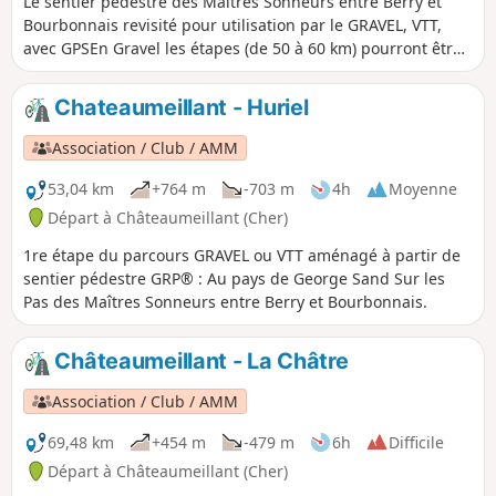
Le sentier pédestre des Maîtres Sonneurs entre Berry et
Bourbonnais revisité pour utilisation par le GRAVEL, VTT,
avec GPSEn Gravel les étapes (de 50 à 60 km) pourront être
groupées pour les plus forts soit environ une centaine de
km/jour C'est une boucle donc le départ peut se faire de
Chateaumeillant - Huriel
n'importe quel village du sentier pour les équestre prévoir
8 étapes
Association / Club / AMM
53,04 km
+764 m
-703 m
4h
Moyenne
Départ à Châteaumeillant (Cher)
1re étape du parcours GRAVEL ou VTT aménagé à partir de
sentier pédestre GRP® : Au pays de George Sand Sur les
Pas des Maîtres Sonneurs entre Berry et Bourbonnais.
Châteaumeillant - La Châtre
Association / Club / AMM
69,48 km
+454 m
-479 m
6h
Difficile
Départ à Châteaumeillant (Cher)