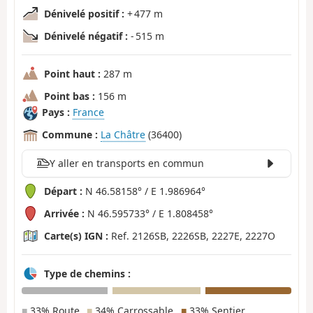
Dénivelé positif :
+ 477 m
Dénivelé négatif :
- 515 m
Point haut :
287 m
Point bas :
156 m
Pays :
France
Commune :
La Châtre
(36400)
Y aller en transports en commun
Départ :
N 46.58158° / E 1.986964°
Arrivée :
N 46.595733° / E 1.808458°
Carte(s) IGN :
Ref. 2126SB, 2226SB, 2227E, 2227O
Type de chemins :
■
33% Route
■
34% Carrossable
■
33% Sentier