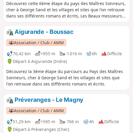
Découvrez cette 6ème étape du pays des Maîtres Sonneurs,
cher à George Sand et les villages et sites que l'on retrouve
dans ses différents romans et écrits, Les Beaux messieurs
de Bois doré, Mauprat, et Les Maîtres Sonneurs trame
principale du parcours.
Aigurande - Boussac
Association / Club / AMM
76,42 km
+955 m
-1 016 m
6h
Difficile
Départ à Aigurande (Indre)
Découvrez la 3ème étape du parcours au Pays des Maîtres
Sonneurs, cher à George Sand et les villages et sites que
l'on retrouve dans ses différents romans et écrits.
Préveranges - Le Magny
Association / Club / AMM
51,29 km
+595 m
-766 m
4h
Difficile
Départ à Préveranges (Cher)