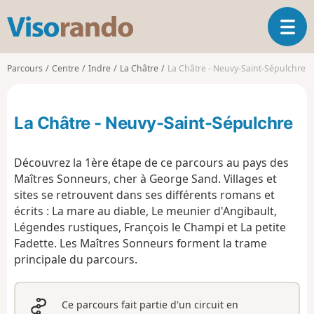
V
O
i
u
s
v
o
Parcours
Centre
Indre
La Châtre
La Châtre - Neuvy-Saint-Sépulchre
r
r
i
a
r
n
La Châtre - Neuvy-Saint-Sépulchre
l
d
a
o
n
Découvrez la 1ère étape de ce parcours au pays des
a
Maîtres Sonneurs, cher à George Sand. Villages et
v
sites se retrouvent dans ses différents romans et
i
g
écrits : La mare au diable, Le meunier d'Angibault,
a
Légendes rustiques, François le Champi et La petite
t
Fadette. Les Maîtres Sonneurs forment la trame
i
principale du parcours.
o
n
Ce parcours fait partie d'un circuit en