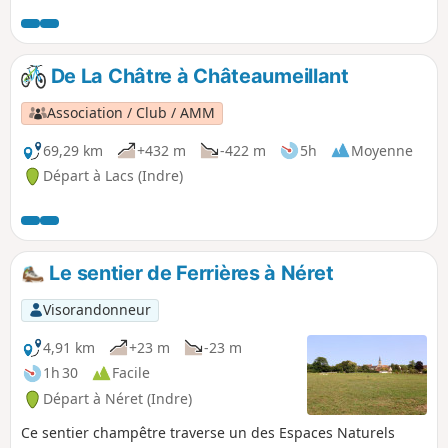
bourgade du Boischaut-Sud de l'Indre. Cette
balade permet de découvrir ses environs, sa
halle et son étang.
De La Châtre à Châteaumeillant
Association / Club / AMM
69,29 km
+432 m
-422 m
5h
Moyenne
Départ à Lacs (Indre)
Le sentier de Ferrières à Néret
Visorandonneur
4,91 km
+23 m
-23 m
1h 30
Facile
Départ à Néret (Indre)
Ce sentier champêtre traverse un des Espaces Naturels