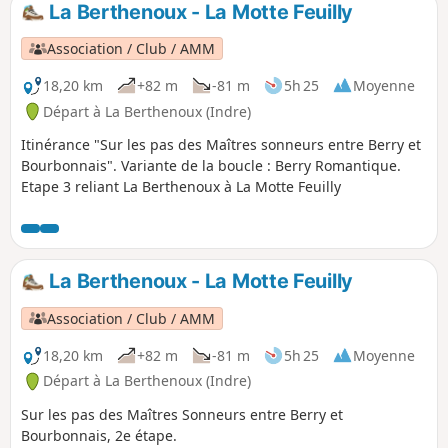
La Berthenoux - La Motte Feuilly
p
Association / Club / AMM
18,20 km
+82 m
-81 m
5h 25
Moyenne
Départ à La Berthenoux (Indre)
Itinérance "Sur les pas des Maîtres sonneurs entre Berry et
Bourbonnais". Variante de la boucle : Berry Romantique.
Etape 3 reliant La Berthenoux à La Motte Feuilly
La Berthenoux - La Motte Feuilly
Association / Club / AMM
18,20 km
+82 m
-81 m
5h 25
Moyenne
Départ à La Berthenoux (Indre)
Sur les pas des Maîtres Sonneurs entre Berry et
Bourbonnais, 2e étape.