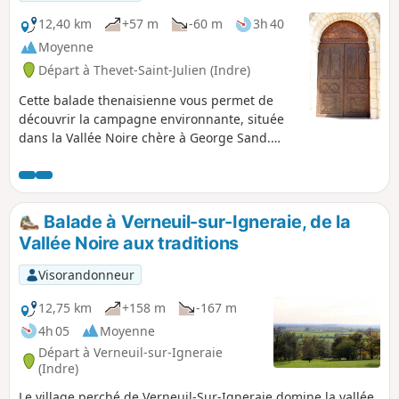
12,40 km
+57 m
-60 m
3h 40
Moyenne
Départ à Thevet-Saint-Julien (Indre)
Cette balade thenaisienne vous permet de
découvrir la campagne environnante, située
dans la Vallée Noire chère à George Sand.
Dans l'église ainsi qu'au Musée des Racines,
vous pourrez admirer les sculptures sur bois
réalisées par l'Abbé Aymon, curé de 1941 à
1987. Les chemins, parfois humides aux
Balade à Verneuil-sur-Igneraie, de la
abords des ruisseaux, traversent bois, pairies
Vallée Noire aux traditions
bocagères et cultures agricoles. Vous
passerez également près du Château de la
Visorandonneur
Pouzerie (privé).
12,75 km
+158 m
-167 m
4h 05
Moyenne
Départ à Verneuil-sur-Igneraie
(Indre)
Le village perché de Verneuil-Sur-Igneraie domine la vallée