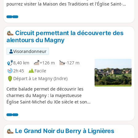
pourrez visiter la Maison des Traditions et l'Église Saint-
Étienne (XIIe siècle). Après avoir emprunté le sentier
botanique, vous plongerez dans la vallée de la Couarde.
Puis c'est la remontée vers l'espace des Ossans et ses
fontaines pour finir au pied du Prieuré du Magny (XIe
Circuit permettant la découverte des
siècle).
alentours du Magny
Visorandonneur
8,40 km
+126 m
-127 m
2h 45
Facile
Départ à Le Magny (Indre)
Cette balade permet de découvrir les
charmes du Magny : la majestueuse
Église Saint-Michel du XIe siècle et son
prieuré bénédictin, la fontaine Saint-
Rémy et l'ancien lavoir, les jardins de
Beauregard où sont préservés
d'anciennes loges de vigne, de vieux
Le Grand Noir du Berry à Lignières
cépages et variétés de fruits, les