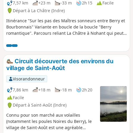
7,57 km
+23 m
-33 m
2h 15
Facile
Départ à La Châtre (Indre)
Itinérance "Sur les pas des Maîtres sonneurs entre Berry et
Bourbonnais" Variante en boucle de la boucle "Berry
romantique". Parcours reliant La Châtre à Nohant qui peut-
être effectué avec l'étape 2 : Nohant - La Berthenoux, l'étape
Sainte-Sévère - La Châtre ou La Motte Feuilly - La Châtre.
Circuit découverte des environs du
village de Saint-Août
Visorandonneur
7,86 km
+18 m
-18 m
2h 20
Facile
Départ à Saint-Août (Indre)
Connu pour son marché aux volailles
(notamment les poules Noires du Berry), le
village de Saint-Août est une agréable