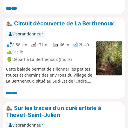
Circuit découverte de La Berthenoux
Visorandonneur
8,58 km
+71 m
-66 m
2h 40
Facile
Départ à La Berthenoux (Indre)
Cette balade permet de sillonner les petites
routes et chemins des environs du village de
La Berthenoux, situé au Sud-Est de l'Indre,
dans le Pays de George Sand, et ainsi
découvrir le patrimoine et de beaux points
de vue de la vallée de l'Igneraie.
Sur les traces d'un curé artiste à
Thevet-Saint-Julien
Visorandonneur