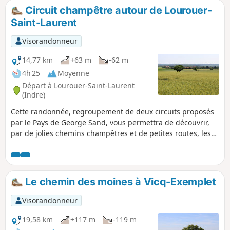
Circuit champêtre autour de Lourouer-
Saint-Laurent
Visorandonneur
14,77 km
+63 m
-62 m
4h 25
Moyenne
Départ à Lourouer-Saint-Laurent
(Indre)
Cette randonnée, regroupement de deux circuits proposés
par le Pays de George Sand, vous permettra de découvrir,
par de jolies chemins champêtres et de petites routes, les
alentours de Lourouer-Saint-Laurent. Vous pourrez admirer
au départ la belle Église Saint-Laurent du village, puis le
Manoir de Cosnay. Enfin, sur le retour, vous longerez le
Château d'Ars et la légendaire Croix de l'Orme Rateau.
Le chemin des moines à Vicq-Exemplet
Visorandonneur
19,58 km
+117 m
-119 m