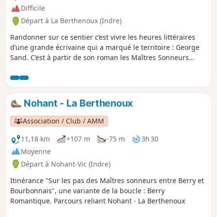
Difficile
Départ à La Berthenoux (Indre)
Randonner sur ce sentier c’est vivre les heures littéraires
d’une grande écrivaine qui a marqué le territoire : George
Sand. C’est à partir de son roman les Maîtres Sonneurs
qu’est créé il y a une trentaine d’années un sentier littéraire
en boucle, entre Berry et Bourbonnais, entre La Châtre et
Huriel, à travers les départements de l'Indre du Cher et de
l'Allier.
Nohant - La Berthenoux
Association / Club / AMM
11,18 km
+107 m
-75 m
3h 30
Moyenne
Départ à Nohant-Vic (Indre)
Itinérance "Sur les pas des Maîtres sonneurs entre Berry et
Bourbonnais", une variante de la boucle : Berry
Romantique. Parcours reliant Nohant - La Berthenoux