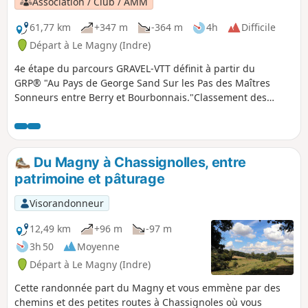
Association / Club / AMM
61,77 km
+347 m
-364 m
4h
Difficile
Départ à Le Magny (Indre)
4e étape du parcours GRAVEL-VTT définit à partir du
GRP® "Au Pays de George Sand Sur les Pas des Maîtres
Sonneurs entre Berry et Bourbonnais."Classement des
étapes à titre indicatif nous sommes sur une boucle
Du Magny à Chassignolles, entre
patrimoine et pâturage
Visorandonneur
12,49 km
+96 m
-97 m
3h 50
Moyenne
Départ à Le Magny (Indre)
Cette randonnée part du Magny et vous emmène par des
chemins et des petites routes à Chassignoles où vous