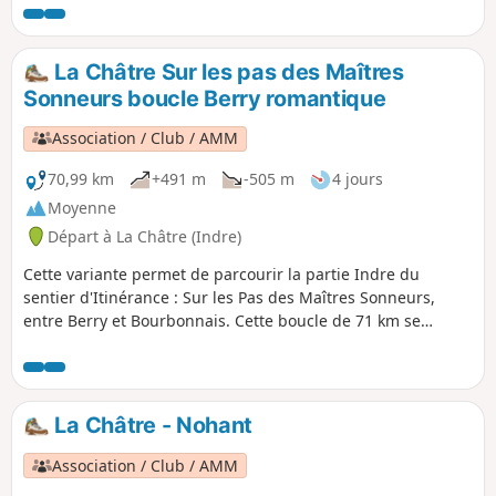
François le Champi et La petite Fadette. Les Maîtres
Sonneurs forment la trame principale du parcours.
La Châtre Sur les pas des Maîtres
Sonneurs boucle Berry romantique
Association / Club / AMM
70,99 km
+491 m
-505 m
4 jours
Moyenne
Départ à La Châtre (Indre)
Cette variante permet de parcourir la partie Indre du
sentier d'Itinérance : Sur les Pas des Maîtres Sonneurs,
entre Berry et Bourbonnais. Cette boucle de 71 km se
parcourt en 4 jours, une variante de 3 jours est possible :
voir les Informations pratiques. Ce parcours étant une
boucle, le point de départ peut se faire de n'importe quelles
communes en fonction de la disponibilité des
La Châtre - Nohant
hébergements choisis.
Association / Club / AMM