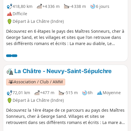
418,80 km
+4 336 m
-4 338 m
6 jours
Difficile
Départ à La Châtre (Indre)
Découvrez en 6 étapes le pays des Maîtres Sonneurs, cher à
George Sand, et les villages et sites que l'on retrouve dans
ses différents romans et écrits : La mare au diable, Le
meunier d'Angibault, Promenade autour d'un village,
Légendes rustiques, Les Beaux Messieurs de Bois doré,
Mauprat, François le Champi, La petite Fadette et Les
Maîtres Sonneurs trame principale du parcours.
La Châtre - Neuvy-Saint-Sépulchre
Association / Club / AMM
72,01 km
+477 m
-515 m
6h
Moyenne
Départ à La Châtre (Indre)
Découvrez la 1ère étape de ce parcours au pays des Maîtres
Sonneurs, cher à George Sand. Villages et sites se
retrouvent dans ses différents romans et écrits : La mare au
diable, Le meunier d'Angibault, Légendes rustiques,