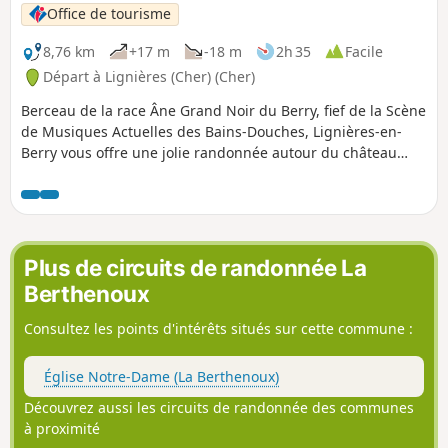
prairies de la vallée de la Couarde...
Office de tourisme
8,76 km
+17 m
-18 m
2h 35
Facile
Départ à Lignières (Cher) (Cher)
Berceau de la race Âne Grand Noir du Berry, fief de la Scène
de Musiques Actuelles des Bains-Douches, Lignières-en-
Berry vous offre une jolie randonnée autour du château
classique du XVIIe siècle siècle (demeure privée), sa halle
du XVIe, ses belles demeures bourgeoises et hôtels
particuliers. Vous sillonnerez les chemins ligniérois en
faisant le tour du Pôle du Cheval et de l'Âne, avant delonger
la rivière, l'Arnon.
Plus de circuits de randonnée La
Berthenoux
Consultez les points d'intérêts situés sur cette commune :
Église Notre-Dame (La Berthenoux)
Découvrez aussi les circuits de randonnée des communes
à proximité