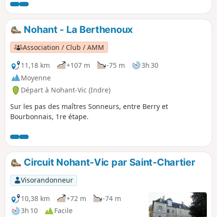
Nohant - La Berthenoux
Association / Club / AMM
11,18 km
+107 m
-75 m
3h 30
Moyenne
Départ à Nohant-Vic (Indre)
Sur les pas des maîtres Sonneurs, entre Berry et
Bourbonnais, 1re étape.
Circuit Nohant-Vic par Saint-Chartier
Visorandonneur
10,38 km
+72 m
-74 m
3h 10
Facile