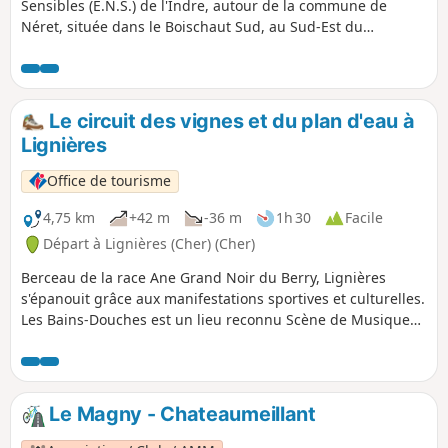
Sensibles (E.N.S.) de l'Indre, autour de la commune de
Néret, située dans le Boischaut Sud, au Sud-Est du
département, à la limite avec le département du Cher. Son
petit vignoble fait d'ailleurs partie de l'appellation
Châteaumeillant. Fontaine et lavoirs montrent également
l'importance de l'eau dans cette région. Situé à 348 m
Le circuit des vignes et du plan d'eau à
d'altitude, le bourg est ainsi sur un point haut, à l'exacte
Lignières
ligne de partage des eaux. Possibilité de coupler avec la
randonnée "De Champillet à Néret" (10 km) (voir
Office de tourisme
informations pratiques).
4,75 km
+42 m
-36 m
1h 30
Facile
Départ à Lignières (Cher) (Cher)
Berceau de la race Ane Grand Noir du Berry, Lignières
s'épanouit grâce aux manifestations sportives et culturelles.
Les Bains-Douches est un lieu reconnu Scène de Musiques
Actuelles qui offre une programmation de septembre à
juin. La Foire aux Ânes, le lundi de Pentecôte est le rendez-
vous des amoureux des grandes oreilles. Un circuit de la
ville de Lignières vous permettra d'en découvrir davantage
Le Magny - Chateaumeillant
sur ce carrefour d'échanges commerciaux.