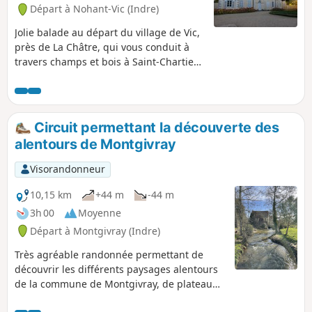
Départ à Nohant-Vic (Indre)
Jolie balade au départ du village de Vic,
près de La Châtre, qui vous conduit à
travers champs et bois à Saint-Chartier
et son château du XVème siècle, puis au
beau village de Nohant et la maison de
George Sand.
Circuit permettant la découverte des
alentours de Montgivray
Visorandonneur
10,15 km
+44 m
-44 m
3h 00
Moyenne
Départ à Montgivray (Indre)
Très agréable randonnée permettant de
découvrir les différents paysages alentours
de la commune de Montgivray, de plateau
en vallée pour finir le long de l'Indre et au