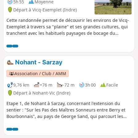
5h 55
Moyenne
Départ à Vicq-Exemplet (Indre)
Cette randonnée permet de découvrir les environs de Vicq-
Exemplet à travers sa "plaine" et ses grandes cultures, qui
tranchent avec les habituels paysages de bocage du
Boischaut-Sud de l'Indre. Outre l'église romaine Saint-
Martin (13e siècle) qui abrite une partie de l'œuvre de
l'Abbé Aymond, vous pourrez voir également les vestiges de
l'ancien Prieuré de Bois l'Abbé.
Nohant - Sarzay
Association / Club / AMM
9,76 km
+76 m
-72 m
3h 00
Facile
Départ à Nohant-Vic (Indre)
Etape 1, de Nohant à Sarzay, concernant l'extension du
sentier : "Sur les Pas des Maîtres Sonneurs entre Berry et
Bourbonnais", au pays de George Sand, qui parcourt les
lieux décrits dans les dernières veillées du roman Les
Maitres Sonneurs, mais également les deux romans "La
Mare au Diable" et "le Moulin d'Angibault".