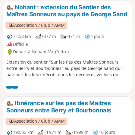
Nohant : extension du Sentier des
Maîtres Sonneurs au pays de George Sand
Association / Club / AMM
72,53 km
+477 m
-471 m
4 jours
Difficile
Départ à Nohant-Vic (Indre)
Extension du sentier "Sur les Pas des Maîtres Sonneurs
entre Berry et Bourbonnais" au pays de George Sand qui
parcourt les lieux décrits dans les dernières veillées du
roman Les Maitres Sonneurs ainsi que dans les deux
romans La Mare au Diable et Le Moulin d'Angibault.
Itinérance sur les pas des Maitres
Sonneurs entre Berry et Bourbonnais
Association / Club / AMM
190,05 km
+1 971 m
-1 999 m
10 jours