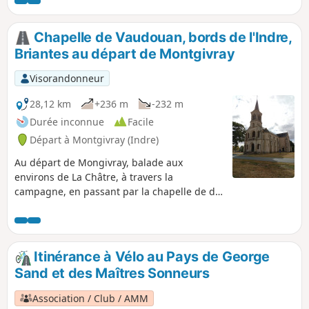
pied du château.
Chapelle de Vaudouan, bords de l'Indre,
Briantes au départ de Montgivray
Visorandonneur
28,12 km
+236 m
-232 m
Durée inconnue
Facile
Départ à Montgivray (Indre)
Au départ de Mongivray, balade aux
environs de La Châtre, à travers la
campagne, en passant par la chapelle de de
Vaudouan, puis en suivant les bords de
l'Indre.
Itinérance à Vélo au Pays de George
Sand et des Maîtres Sonneurs
Association / Club / AMM