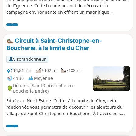
de l’Igneraie. Cette balade permet de découvrir la
campagne environnante en offrant un magnifique
panorama sur la Vallée Noire, appellation tout droit sortie
de l’imaginaire de l'écrivaine George Sand. Vous y
découvrirez le Château du Petit Coudray, belle maison de
maître dont le jardin fut le théâtre de la rencontre entre
Circuit à Saint-Christophe-en-
George Sand, alors Aurore Dudevant, et Jules Sandeau, qui
Boucherie, à la limite du Cher
allait encourager ses talents d'écrivain. Dans le bourg, se
trouvent également les anciennes poteries de la Vallée
Visorandonneur
Noire.
14,81 km
+102 m
-102 m
4h 30
Moyenne
Départ à Saint-Christophe-en-
Boucherie (Indre)
Située au Nord-Est de l'Indre, à la limite du Cher, cette
randonnée vous permettra de découvrir les alentours du
village de Saint-Christophe-en-Boucherie. À travers bois,
prairies et cultures, vous vagabonderez au milieu de
paysages divers et variés.