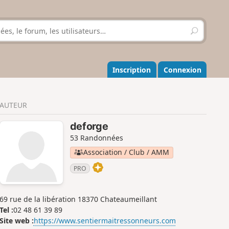
R
e
c
h
e
Inscription
Connexion
r
c
h
AUTEUR
e
r
deforge
53 Randonnées
Association / Club / AMM
PRO
69 rue de la libération 18370 Chateaumeillant
Tel :
02 48 61 39 89
Site web :
https://www.sentiermaitressonneurs.com