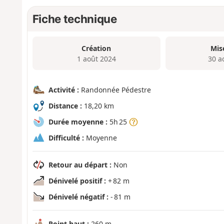
Fiche technique
Création
Mis
1 août 2024
30 a
Activité :
Randonnée Pédestre
Distance :
18,20 km
Durée moyenne :
5h 25
Difficulté :
Moyenne
Retour au départ :
Non
Dénivelé positif :
+ 82 m
Dénivelé négatif :
- 81 m
Point haut :
260 m