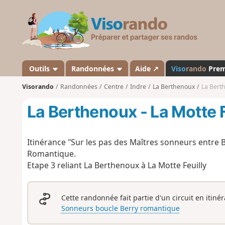
V
i
s
o
r
a
Outils
Randonnées
Aide ↗
Viso
rando
Pre
n
Visorando
Randonnées
Centre
Indre
La Berthenoux
La Berth
d
o
La Berthenoux - La Motte F
Itinérance "Sur les pas des Maîtres sonneurs entre B
Romantique.
Etape 3 reliant La Berthenoux à La Motte Feuilly
Cette randonnée fait partie d'un circuit en itiné
Sonneurs boucle Berry romantique