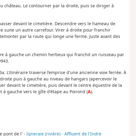
u château. Le contourner par la droite, puis se diriger à
, passer devant le cimetière. Descendre vers le hameau de
e suite un autre carrefour. Virer à droite pour franchir
. Remonter par la route qui longe une ferme. Juste avant des
endre à gauche un chemin herbeux qui franchit un ruisseau par
D943.
a. L’itinéraire traverse l’emprise d'une ancienne voie ferrée. À
a droite puis à gauche au niveau de hangars (apercevoir le
ser devant le cimetière, puis devant le centre équestre de la
et à gauche vers le gîte d'étape au Poirond (
A
).
e pont de l' -
Igneraie (rivière) - Affluent de l'Indre