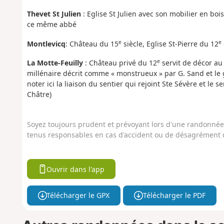
Thevet St Julien
: Eglise St Julien avec son mobilier en bo
ce même abbé
e
e
Montlevicq
: Château du 15
siècle, Eglise St-Pierre du 12
e
La Motte-Feuilly
: Château privé du 12
servit de décor au
millénaire décrit comme « monstrueux » par G. Sand et le gi
noter ici la liaison du sentier qui rejoint Ste Sévère et le
Châtre)
Soyez toujours prudent et prévoyant lors d'une randonnée. 
tenus responsables en cas d'accident ou de désagrément q
Ouvrir dans l'app
Télécharger le GPX
Télécharger le PDF