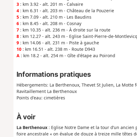
3
: km 3.92 - alt. 201 m - Calvaire
4
: km 6.31 - alt. 203 m - Château de la Pouzerie
5
: km 7.09 - alt. 210 m - Les Baudins
6
: km 8.45 - alt. 208 m - Cosnay
7
: km 10.35 - alt. 236 m - À droite sur la route
8
: km 12.27 - alt. 243 m - Eglise Saint-Pierre-de-Montlevic
9
: km 14.06 - alt. 231 m - Piste à gauche
10
: km 16.51 - alt. 238 m - Route D943
A
: km 18.2 - alt. 254 m - Gîte d'étape au Poirond
Informations pratiques
Hébergements: La Berthenoux, Thevet St Julien, La Motte fe
Ravitaillement La Berthenoux
Points d'eau: cimetières
À voir
La Berthenoux
: Eglise Notre Dame et la tour d’un ancien
foire ancestrale « on évalue de douze à treize mille têtes d