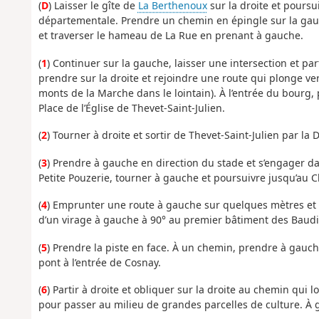
(
D
) Laisser le gîte de
La Berthenoux
sur la droite et poursu
départementale. Prendre un chemin en épingle sur la gauc
et traverser le hameau de La Rue en prenant à gauche.
(
1
) Continuer sur la gauche, laisser une intersection et par
prendre sur la droite et rejoindre une route qui plonge vers
monts de la Marche dans le lointain). À l’entrée du bourg,
Place de l’Église de Thevet-Saint-Julien.
(
2
) Tourner à droite et sortir de Thevet-Saint-Julien par la
(
3
) Prendre à gauche en direction du stade et s’engager da
Petite Pouzerie, tourner à gauche et poursuivre jusqu’au C
(
4
) Emprunter une route à gauche sur quelques mètres et to
d’un virage à gauche à 90° au premier bâtiment des Baudi
(
5
) Prendre la piste en face. À un chemin, prendre à gauch
pont à l’entrée de Cosnay.
(
6
) Partir à droite et obliquer sur la droite au chemin qui
pour passer au milieu de grandes parcelles de culture. À g