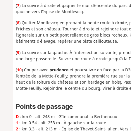
(
7
) La suivre à droite et gagner le mur d’enceinte du parc d
gauche vers l’église de Montlevicq.
(
8
) Quitter Montlevicq en prenant la petite route à droite
Priches et son château. Tourner à droite et rejoindre tout d
l’Igneraie sur un petit pont reliant de gros blocs rocheux
bâtiments d'élevage, repérer une piste caillouteuse.
(
9
) La suivre sur la gauche. À l’intersection suivante, pr
une large passerelle. Suivre une route à droite jusqu'à la 
(
10
) Couper avec
prudence
et poursuivre en face par la D36
l’entrée de la Motte-Feuilly, prendre la première rue sur l
haut de la toiture du château et son bardage en bois). Pas
Motte-Feuilly. Rejoindre le centre du bourg, virer à droite 
Points de passage
D
: km 0 - alt. 248 m - Gîte communal la Berthenoux
1
: km 0.54 - alt. 253 m - À gauche sur la route
2
: km 3.3 - alt. 213 m - Église de Thevet-Saint-Julien. Vers l