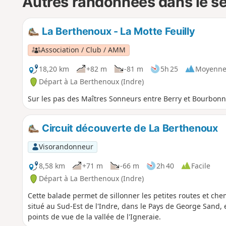
Autres randonnées dans le s
La Berthenoux - La Motte Feuilly
Association / Club / AMM
18,20 km
+82 m
-81 m
5h 25
Moyenn
Départ à La Berthenoux (Indre)
Sur les pas des Maîtres Sonneurs entre Berry et Bourbonna
Circuit découverte de La Berthenoux
Visorandonneur
8,58 km
+71 m
-66 m
2h 40
Facile
Départ à La Berthenoux (Indre)
Cette balade permet de sillonner les petites routes et ch
situé au Sud-Est de l'Indre, dans le Pays de George Sand, 
points de vue de la vallée de l'Igneraie.