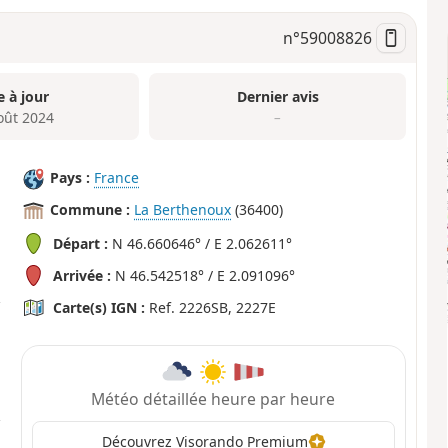
n°
59008826
e à jour
Dernier avis
oût 2024
–
Pays :
France
Commune :
La Berthenoux
(36400)
Départ :
N 46.660646° / E 2.062611°
Arrivée :
N 46.542518° / E 2.091096°
Carte(s) IGN :
Ref. 2226SB, 2227E
Météo détaillée heure par heure
Découvrez Visorando Premium