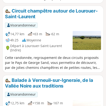
en vallée pour finir le long de l'Indre et au
pied du château.
Circuit champêtre autour de Lourouer-
Saint-Laurent
Visorandonneur
14,77 km
+63 m
-62 m
4h 25
Moyenne
Départ à Lourouer-Saint-Laurent
(Indre)
Cette randonnée, regroupement de deux circuits proposés
par le Pays de George Sand, vous permettra de découvrir,
par de jolies chemins champêtres et de petites routes, les
alentours de Lourouer-Saint-Laurent. Vous pourrez admirer
au départ la belle Église Saint-Laurent du village, puis le
Balade à Verneuil-sur-Igneraie, de la
Manoir de Cosnay. Enfin, sur le retour, vous longerez le
Vallée Noire aux traditions
Château d'Ars et la légendaire Croix de l'Orme Rateau.
Visorandonneur
12,75 km
+158 m
-167 m