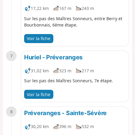
17,22 km
167 m
243 m
Sur les pas des Maîtres Sonneurs, entre Berry et
Bourbonnais, 6ème étape.
Voir la fiche
7
Huriel - Préveranges
31,02 km
323 m
217 m
Sur les pas des Maîtres Sonneurs, 7e étape.
Voir la fiche
8
Préveranges - Sainte-Sévère
30,20 km
396 m
532 m