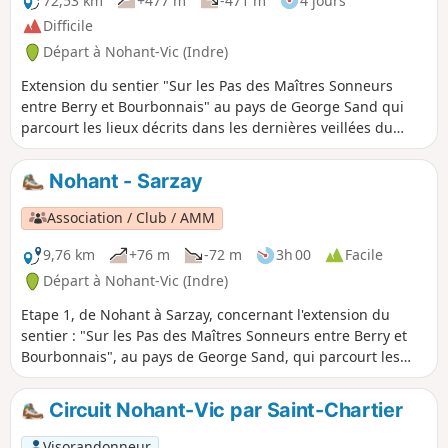
72,53 km
+477 m
-471 m
4 jours
Difficile
Départ à Nohant-Vic (Indre)
Extension du sentier "Sur les Pas des Maîtres Sonneurs
entre Berry et Bourbonnais" au pays de George Sand qui
parcourt les lieux décrits dans les dernières veillées du
roman Les Maitres Sonneurs ainsi que dans les deux
romans La Mare au Diable et Le Moulin d'Angibault.
Nohant - Sarzay
Association / Club / AMM
9,76 km
+76 m
-72 m
3h 00
Facile
Départ à Nohant-Vic (Indre)
Etape 1, de Nohant à Sarzay, concernant l'extension du
sentier : "Sur les Pas des Maîtres Sonneurs entre Berry et
Bourbonnais", au pays de George Sand, qui parcourt les
lieux décrits dans les dernières veillées du roman Les
Maitres Sonneurs, mais également les deux romans "La
Circuit Nohant-Vic par Saint-Chartier
Mare au Diable" et "le Moulin d'Angibault".
Visorandonneur