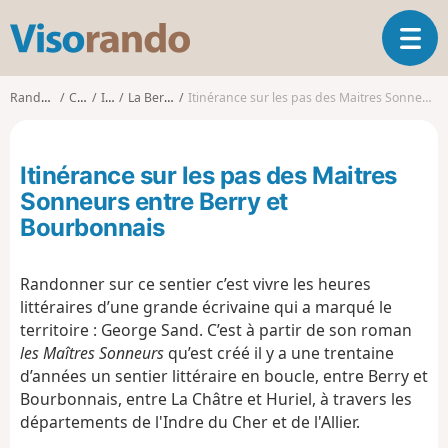
V
O
i
u
s
v
o
Randonnées
Centre
Indre
La Berthenoux
Itinérance sur les pas des Maitres Sonneurs entre Berry et Bourbonnais
r
r
i
a
r
n
Itinérance sur les pas des Maitres
l
d
a
Sonneurs entre Berry et
o
n
Bourbonnais
a
v
i
Randonner sur ce sentier c’est vivre les heures
g
littéraires d’une grande écrivaine qui a marqué le
a
territoire : George Sand. C’est à partir de son roman
t
les Maîtres Sonneurs
qu’est créé il y a une trentaine
i
d’années un sentier littéraire en boucle, entre Berry et
o
Bourbonnais, entre La Châtre et Huriel, à travers les
n
départements de l'Indre du Cher et de l'Allier.