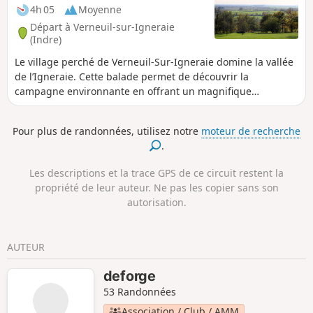
4h 05
Moyenne
Départ à Verneuil-sur-Igneraie
(Indre)
Le village perché de Verneuil-Sur-Igneraie domine la vallée
de l’Igneraie. Cette balade permet de découvrir la
campagne environnante en offrant un magnifique
panorama sur la Vallée Noire, appellation tout droit sortie
de l’imaginaire de l'écrivaine George Sand. Vous y
Pour plus de randonnées, utilisez notre
moteur de recherche
découvrirez le Château du Petit Coudray, belle maison de
.
maître dont le jardin fut le théâtre de la rencontre entre
George Sand, alors Aurore Dudevant, et Jules Sandeau, qui
Les descriptions et la trace GPS de ce circuit restent la
allait encourager ses talents d'écrivain. Dans le bourg, se
propriété de leur auteur. Ne pas les copier sans son
trouvent également les anciennes poteries de la Vallée
autorisation.
Noire.
AUTEUR
deforge
53 Randonnées
Association / Club / AMM