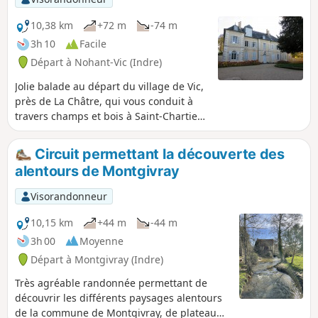
10,38 km
+72 m
-74 m
3h 10
Facile
Départ à Nohant-Vic (Indre)
Jolie balade au départ du village de Vic,
près de La Châtre, qui vous conduit à
travers champs et bois à Saint-Chartier
et son château du XVème siècle, puis au
beau village de Nohant et la maison de
Circuit permettant la découverte des
George Sand.
alentours de Montgivray
Visorandonneur
10,15 km
+44 m
-44 m
3h 00
Moyenne
Départ à Montgivray (Indre)
Très agréable randonnée permettant de
découvrir les différents paysages alentours
de la commune de Montgivray, de plateau