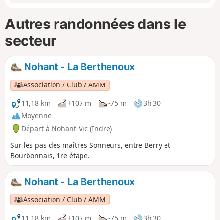
Autres randonnées dans le
secteur
Nohant - La Berthenoux
Association / Club / AMM
11,18 km
+107 m
-75 m
3h 30
Moyenne
Départ à Nohant-Vic (Indre)
Sur les pas des maîtres Sonneurs, entre Berry et
Bourbonnais, 1re étape.
Nohant - La Berthenoux
Association / Club / AMM
11,18 km
+107 m
-75 m
3h 30