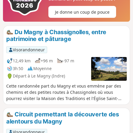
Je donne un coup de pouce
Du Magny à Chassignolles, entre
patrimoine et pâturage
Visorandonneur
12,49 km
+96 m
-97 m
3h 50
Moyenne
Départ à Le Magny (Indre)
Cette randonnée part du Magny et vous emmène par des
chemins et des petites routes à Chassignoles où vous
pourrez visiter la Maison des Traditions et l'Église Saint-
Étienne (XIIe siècle). Après avoir emprunté le sentier
botanique, vous plongerez dans la vallée de la Couarde.
Circuit permettant la découverte des
Puis c'est la remontée vers l'espace des Ossans et ses
alentours du Magny
fontaines pour finir au pied du Prieuré du Magny (XIe
siècle).
Visorandonneur