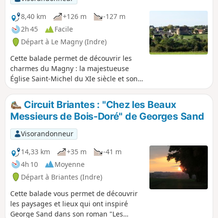
8,40 km
+126 m
-127 m
2h 45
Facile
Départ à Le Magny (Indre)
Cette balade permet de découvrir les
charmes du Magny : la majestueuse
Église Saint-Michel du XIe siècle et son
prieuré bénédictin, la fontaine Saint-
Rémy et l'ancien lavoir, les jardins de
Circuit Briantes : "Chez les Beaux
Beauregard où sont préservés
Messieurs de Bois-Doré" de Georges Sand
d'anciennes loges de vigne, de vieux
cépages et variétés de fruits, les
Visorandonneur
prairies de la vallée de la Couarde...
14,33 km
+35 m
-41 m
4h 10
Moyenne
Départ à Briantes (Indre)
Cette balade vous permet de découvrir
les paysages et lieux qui ont inspiré
George Sand dans son roman "Les