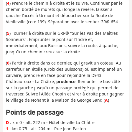
(
4
) Prendre le chemin à droite et le suivre. Continuer par le
chemin bordé de murets qui longe la rivière, laisser à
gauche l'accès à Urmont et déboucher sur la Route de
Vieilleville (cote 199). Séparation avec le sentier GR® 654.
(
5
) Tourner à droite sur le GRP® "Sur les Pas des Maîtres
Sonneurs". Emprunter le pont sur l’Indre et,
immédiatement, aux Buissons, suivre la route, à gauche,
jusqu'à un chemin creux sur la droite.
(
6
) Partir à droite dans ce dernier, qui gravit un coteau. Au
carrefour en étoile (Croix des Buissons) où est implanté un
calvaire, prendre en face pour rejoindre la D943
Châteauroux - La Châtre,
prudence
. Remonter le bas-côté
sur la gauche jusqu’à un passage protégé qui permet de
traverser. Suivre l'Allée Chopin et virer à droite pour gagner
le village de Nohant à la Maison de George Sand (
A
)
Points de passage
D
: km 0 - alt. 222 m - Hôtel de ville La Châtre
1
: km 0.75 - alt. 204 m - Rue Jean Pacton