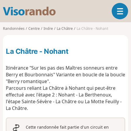
V
O
i
u
s
v
o
Randonnées
Centre
Indre
La Châtre
La Châtre - Nohant
r
r
i
a
r
n
La Châtre - Nohant
l
d
a
o
n
Itinérance "Sur les pas des Maîtres sonneurs entre
a
Berry et Bourbonnais" Variante en boucle de la boucle
v
"Berry romantique".
i
g
Parcours reliant La Châtre à Nohant qui peut-être
a
effectué avec l'étape 2 : Nohant - La Berthenoux,
t
l'étape Sainte-Sévère - La Châtre ou La Motte Feuilly -
i
La Châtre.
o
n
Cette randonnée fait partie d'un circuit en