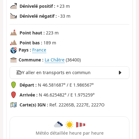
Dénivelé positif :
+ 23 m
Dénivelé négatif :
- 33 m
Point haut :
223 m
Point bas :
189 m
Pays :
France
Commune :
La Châtre
(36400)
Y aller en transports en commun
Départ :
N 46.581687° / E 1.986567°
Arrivée :
N 46.625482° / E 1.975259°
Carte(s) IGN :
Ref. 2226SB, 2227E, 2227O
Météo détaillée heure par heure