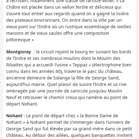
à l’écrivain, notamment une statue de l’artiste Millet. « La
Châtre est placée dans un vallon fertile et délicieux qui
s’ouvre tout entier aux regards quand on a gagné la lisière
des plateaux environnant. On entre dans la ville par un
vieux pont sur l’Indre où un rustique assemblage de vieilles
maisons et de vieux saules offre une composition
pittoresque »
Montgivray
: le circuit rejoint le bourg en suivant les bords
de l’Indre et ses nombreux moulins dont le Moulin des
Ribattes qui a accueilli l’usine « Teppaz » (électrophone bien
connu dans les années 60), traverse le parc du château,
ancienne demeure de Solange la fille de George Sand,
aujourd’hui mairie. Quel plaisir de suivre l’Indre et sa rive
ombragée par une journée de canicule jusqu’au Moulin
Neuf et retrouver le chemin creux qui ramène au point de
départ Nohant.
Nohant
: Le point de départ chez « la Bonne Dame de
Nohant » à Nohant permet de s’immerger dans l’univers de
George Sand qui fut élevée par sa grand-mère dans ce petit
château. Au détour des allées, quelques banquettes invitent