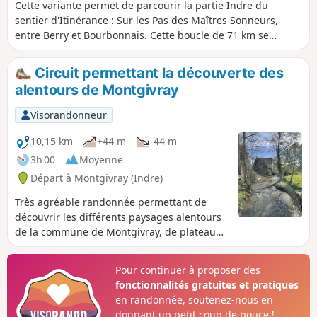
Cette variante permet de parcourir la partie Indre du
sentier d'Itinérance : Sur les Pas des Maîtres Sonneurs,
entre Berry et Bourbonnais. Cette boucle de 71 km se
parcourt en 4 jours, une variante de 3 jours est possible :
voir les Informations pratiques. Ce parcours étant une
Circuit permettant la découverte des
boucle, le point de départ peut se faire de n'importe quelles
alentours de Montgivray
communes en fonction de la disponibilité des
hébergements choisis.
Visorandonneur
10,15 km
+44 m
-44 m
3h 00
Moyenne
Départ à Montgivray (Indre)
Très agréable randonnée permettant de
découvrir les différents paysages alentours
de la commune de Montgivray, de plateau
en vallée pour finir le long de l'Indre et au
pied du château.
Pour continuer à proposer des
fonctionnalités gratuites et pratiques
en randonnée, soutenez-nous en
donnant un petit coup de pouce !