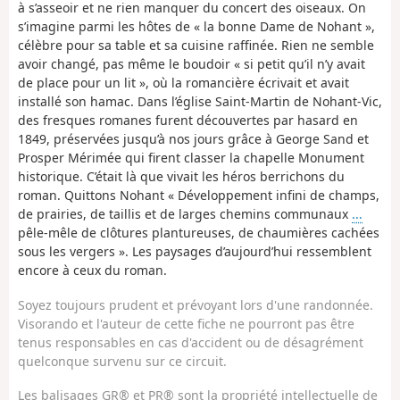
à s’asseoir et ne rien manquer du concert des oiseaux. On
s’imagine parmi les hôtes de « la bonne Dame de Nohant »,
célèbre pour sa table et sa cuisine raffinée. Rien ne semble
avoir changé, pas même le boudoir « si petit qu’il n’y avait
de place pour un lit », où la romancière écrivait et avait
installé son hamac. Dans l’église Saint-Martin de Nohant-Vic,
des fresques romanes furent découvertes par hasard en
1849, préservées jusqu’à nos jours grâce à George Sand et
Prosper Mérimée qui firent classer la chapelle Monument
historique. C’était là que vivait les héros berrichons du
roman. Quittons Nohant « Développement infini de champs,
de prairies, de taillis et de larges chemins communaux
...
pêle-mêle de clôtures plantureuses, de chaumières cachées
sous les vergers ». Les paysages d’aujourd’hui ressemblent
encore à ceux du roman.
Soyez toujours prudent et prévoyant lors d'une randonnée.
Visorando et l'auteur de cette fiche ne pourront pas être
tenus responsables en cas d'accident ou de désagrément
quelconque survenu sur ce circuit.
Les balisages GR® et PR® sont la propriété intellectuelle de