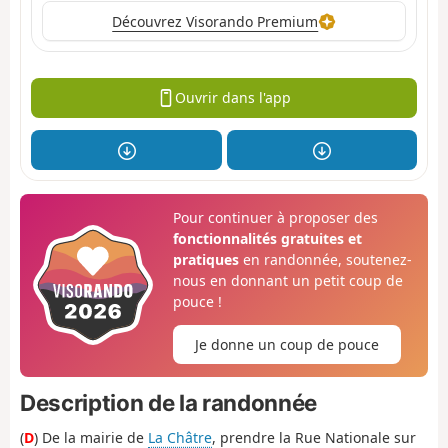
Découvrez Visorando Premium
Ouvrir dans l'app
Pour continuer à proposer des
fonctionnalités gratuites et
pratiques
en randonnée, soutenez-
nous en donnant un petit coup de
pouce !
Je donne un coup de pouce
Description de la randonnée
(
D
) De la mairie de
La Châtre
, prendre la Rue Nationale sur