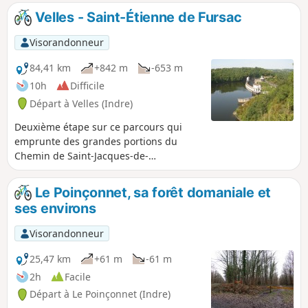
Velles - Saint-Étienne de Fursac
Visorandonneur
84,41 km
+842 m
-653 m
10h
Difficile
Départ à Velles (Indre)
Deuxième étape sur ce parcours qui
emprunte des grandes portions du
Chemin de Saint-Jacques-de-
Compostelle, GR®654, parsemé du
témoignage des pèlerins.
Le Poinçonnet, sa forêt domaniale et
ses environs
Visorandonneur
25,47 km
+61 m
-61 m
2h
Facile
Départ à Le Poinçonnet (Indre)