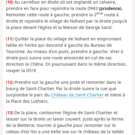
(
10
) Au carrefour en étoile où est implanté un calvaire,
prendre en face pour rejoindre la route D943
(prudence).
ème
Remonter cette route à gauche, prendre la 2
route à
droite et rejoindre le village de Nohant par la droite jusqu'à
la place devant l'église et la Maison de George Sand.
(
11
) Quitter la place du village de Nohant en empruntant
l’allée en herbe qui descend à gauche du Bureau de
Tourisme. Au niveau d’un puits, prendre à gauche. Virer à
droite puis suivre une route annoncée en cul-de-sac
direction le Chêne. En poursuivant dans la même direction,
couper la D51E
(
12
) Prendre sur la gauche une piste et remonter dans le
bourg de Saint-Chartier. Par la droite suivre la rue que
surplombe le parc du
Château de Saint-Chartier
et mène à
la Place des Luthiers.
(
13
) De la place, contourner l’église de Saint-Chartier et
laisser sur la droite un lavoir couvert. Juste après la ferme
de la Bletterie, tourner à gauche pour remonter sur le
coteau d'où l’on a une belle vue sur le château de la Vallée