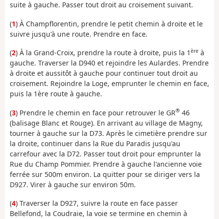
suite à gauche. Passer tout droit au croisement suivant.
(
1
) À Champflorentin, prendre le petit chemin à droite et le
suivre jusqu'à une route. Prendre en face.
ère
(
2
) À la Grand-Croix, prendre la route à droite, puis la 1
à
gauche. Traverser la D940 et rejoindre les Aulardes. Prendre
à droite et aussitôt à gauche pour continuer tout droit au
croisement. Rejoindre la Loge, emprunter le chemin en face,
puis la 1ère route à gauche.
®
(
3
) Prendre le chemin en face pour retrouver le GR
46
(balisage Blanc et Rouge). En arrivant au village de Magny,
tourner à gauche sur la D73. Après le cimetière prendre sur
la droite, continuer dans la Rue du Paradis jusqu'au
carrefour avec la D72. Passer tout droit pour emprunter la
Rue du Champ Pommier. Prendre à gauche l'ancienne voie
ferrée sur 500m environ. La quitter pour se diriger vers la
D927. Virer à gauche sur environ 50m.
(
4
) Traverser la D927, suivre la route en face passer
Bellefond, la Coudraie, la voie se termine en chemin à