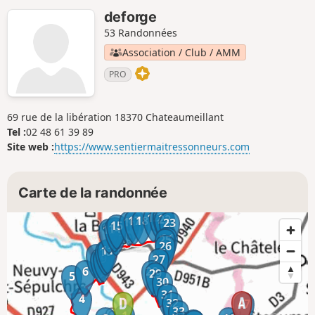
deforge
53 Randonnées
Association / Club / AMM
PRO
69 rue de la libération 18370 Chateaumeillant
Tel :
02 48 61 39 89
Site web :
https://www.sentiermaitressonneurs.com
Carte de la randonnée
20
21
19
22
17
18
16
23
15
14
13
12
24
25
26
11
10
7
9
8
27
6
28
29
5
30
31
4
32
47
33