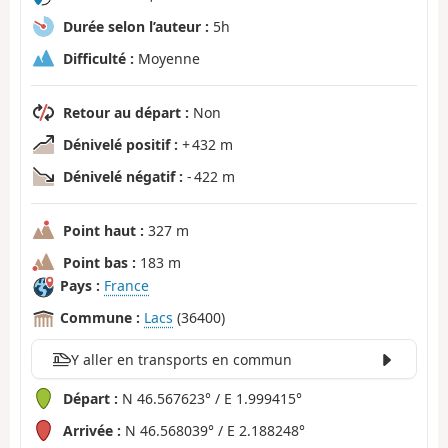
Durée selon l’auteur :
5h
Difficulté :
Moyenne
Retour au départ :
Non
Dénivelé positif :
+ 432 m
Dénivelé négatif :
- 422 m
Point haut :
327 m
Point bas :
183 m
Pays :
France
Commune :
Lacs
(36400)
Y aller en transports en commun
Départ :
N 46.567623° / E 1.999415°
Arrivée :
N 46.568039° / E 2.188248°