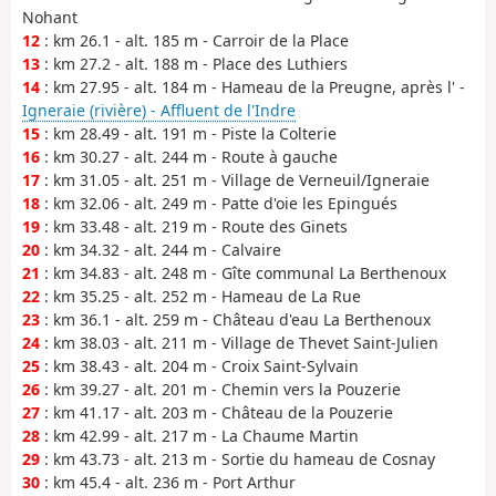
Nohant
12
: km 26.1 - alt. 185 m - Carroir de la Place
13
: km 27.2 - alt. 188 m - Place des Luthiers
14
: km 27.95 - alt. 184 m - Hameau de la Preugne, après l' -
Igneraie (rivière) - Affluent de l'Indre
15
: km 28.49 - alt. 191 m - Piste la Colterie
16
: km 30.27 - alt. 244 m - Route à gauche
17
: km 31.05 - alt. 251 m - Village de Verneuil/Igneraie
18
: km 32.06 - alt. 249 m - Patte d'oie les Epingués
19
: km 33.48 - alt. 219 m - Route des Ginets
20
: km 34.32 - alt. 244 m - Calvaire
21
: km 34.83 - alt. 248 m - Gîte communal La Berthenoux
22
: km 35.25 - alt. 252 m - Hameau de La Rue
23
: km 36.1 - alt. 259 m - Château d'eau La Berthenoux
24
: km 38.03 - alt. 211 m - Village de Thevet Saint-Julien
25
: km 38.43 - alt. 204 m - Croix Saint-Sylvain
26
: km 39.27 - alt. 201 m - Chemin vers la Pouzerie
27
: km 41.17 - alt. 203 m - Château de la Pouzerie
28
: km 42.99 - alt. 217 m - La Chaume Martin
29
: km 43.73 - alt. 213 m - Sortie du hameau de Cosnay
30
: km 45.4 - alt. 236 m - Port Arthur