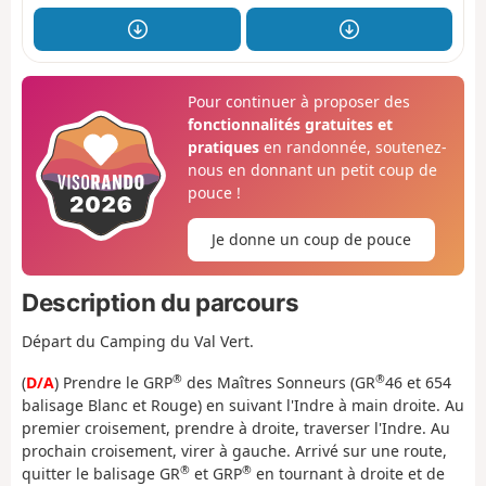
Pour continuer à proposer des
fonctionnalités gratuites et
pratiques
en randonnée, soutenez-
nous en donnant un petit coup de
pouce !
Je donne un coup de pouce
Description du parcours
Départ du Camping du Val Vert.
®
®
(
D/A
) Prendre le GRP
des Maîtres Sonneurs (GR
46 et 654
balisage Blanc et Rouge) en suivant l'Indre à main droite. Au
premier croisement, prendre à droite, traverser l'Indre. Au
prochain croisement, virer à gauche. Arrivé sur une route,
®
®
quitter le balisage GR
et GRP
en tournant à droite et de