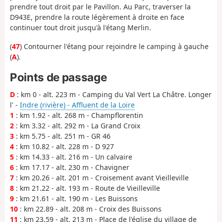
prendre tout droit par le Pavillon. Au Parc, traverser la
D943E, prendre la route légèrement à droite en face
continuer tout droit jusqu'à l'étang Merlin.
(
47
) Contourner l'étang pour rejoindre le camping à gauche
(
A
).
Points de passage
D
: km 0 - alt. 223 m - Camping du Val Vert La Châtre. Longer
l' -
Indre (rivière) - Affluent de la Loire
1
: km 1.92 - alt. 268 m - Champflorentin
2
: km 3.32 - alt. 292 m - La Grand Croix
3
: km 5.75 - alt. 251 m - GR 46
4
: km 10.82 - alt. 228 m - D 927
5
: km 14.33 - alt. 216 m - Un calvaire
6
: km 17.17 - alt. 230 m - Chavigner
7
: km 20.26 - alt. 201 m - Croisement avant Vieilleville
8
: km 21.22 - alt. 193 m - Route de Vieilleville
9
: km 21.61 - alt. 190 m - Les Buissons
10
: km 22.89 - alt. 208 m - Croix des Buissons
11
: km 23.59 - alt. 213 m - Place de l'église du village de