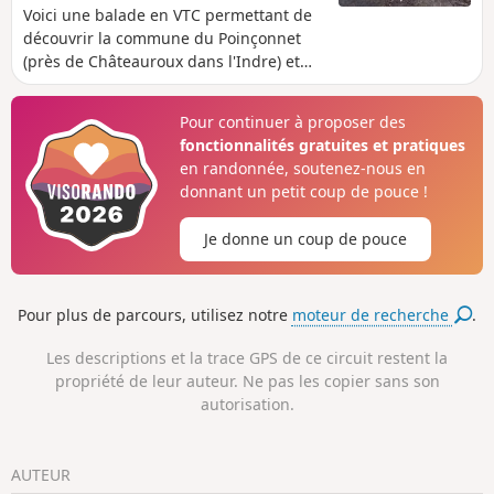
Voici une balade en VTC permettant de
découvrir la commune du Poinçonnet
(près de Châteauroux dans l'Indre) et
surtout sa belle forêt domaniale et ses
alentours.
Pour continuer à proposer des
fonctionnalités gratuites et pratiques
en randonnée, soutenez-nous en
donnant un petit coup de pouce !
Je donne un coup de pouce
Pour plus de parcours, utilisez notre
moteur de recherche
.
Les descriptions et la trace GPS de ce circuit restent la
propriété de leur auteur. Ne pas les copier sans son
autorisation.
AUTEUR