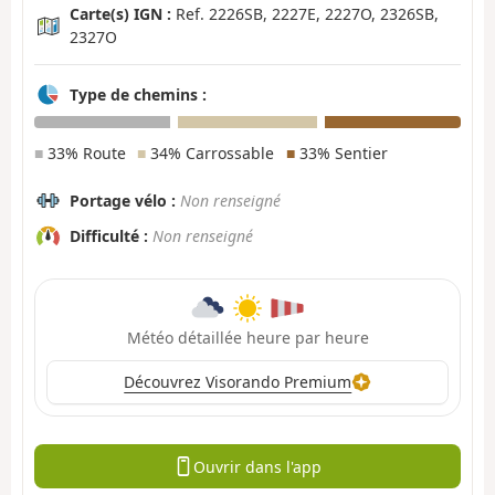
Carte(s) IGN :
Ref. 2226SB, 2227E, 2227O, 2326SB,
2327O
Type de chemins :
■
33% Route
■
34% Carrossable
■
33% Sentier
Portage vélo :
Non renseigné
Difficulté :
Non renseigné
Météo détaillée heure par heure
Découvrez Visorando Premium
Ouvrir dans l'app