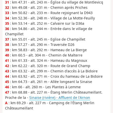
31
: km 47.31 - alt. 243 m - Église du village de Montlevicq
32
: km 49.08 - alt. 231 m - Chemin après Priches
33
: km 50.82 - alt. 233 m - Route rejoignant la D943
34
: km 52.36 - alt. 248 m - Village de La Motte-Feuilly
35
: km 53.14 - alt. 252 m - Calvaire sur la D36a
36
: km 54.86 - alt. 244 m - Entrée dans le village de
Champillet
37
: km 55.01 - alt. 245 m - Eglise de Champillet
38
: km 57.27 - alt. 290 m - Traversée D26
39
: km 58.83 - alt. 292 m - Hameau de La Bierge
40
: km 60.5 - alt. 304 m - Chemin de Malterre
41
: km 61.33 - alt. 324 m - Hameau du Magnoux
42
: km 62.22 - alt. 320 m - Route de Grand Champ
43
: km 63.32 - alt. 299 m - Chemin d'accès à La Bidoire
44
: km 63.92 - alt. 271 m - Croix du hameau de La Bidoire
45
: km 64.73 - alt. 261 m - Allée longeant la Sinaise
46
: km 66 - alt. 260 m - Les Plantes à Lemme
47
: km 68.88 - alt. 227 m - Étang Merlin Châteaumeillant.
Proche de la -
Sinaise (rivière) - Affluent de l'Arnon
A
: km 69.29 - alt. 227 m - Camping de l'Étang Merlin
Châteaumeillant