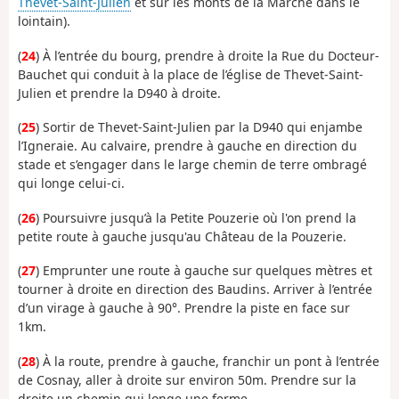
Thevet-Saint-Julien
et sur les monts de la Marche dans le
lointain).
(
24
) À l’entrée du bourg, prendre à droite la Rue du Docteur-
Bauchet qui conduit à la place de l’église de Thevet-Saint-
Julien et prendre la D940 à droite.
(
25
) Sortir de Thevet-Saint-Julien par la D940 qui enjambe
l’Igneraie. Au calvaire, prendre à gauche en direction du
stade et s’engager dans le large chemin de terre ombragé
qui longe celui-ci.
(
26
) Poursuivre jusqu’à la Petite Pouzerie où l'on prend la
petite route à gauche jusqu'au Château de la Pouzerie.
(
27
) Emprunter une route à gauche sur quelques mètres et
tourner à droite en direction des Baudins. Arriver à l’entrée
d’un virage à gauche à 90°. Prendre la piste en face sur
1km.
(
28
) À la route, prendre à gauche, franchir un pont à l’entrée
de Cosnay, aller à droite sur environ 50m. Prendre sur la
droite un chemin qui longe une ferme.