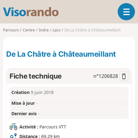
V
O
i
u
s
v
o
Parcours
Centre
Indre
Lacs
De La Châtre à Châteaumeillant
r
r
i
a
r
n
De La Châtre à Châteaumeillant
l
d
a
o
n
a
Fiche technique
n°
1206828
v
i
Création
9 juin 2018
g
a
Mise à jour
–
t
i
Dernier avis
–
o
n
Activité :
Parcours VTT
Distance :
69,29 km