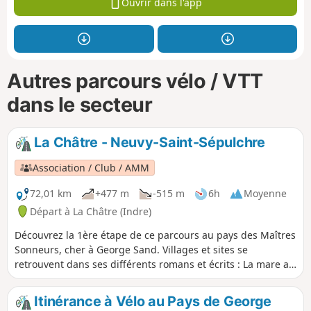
Ouvrir dans l'app
Autres parcours vélo / VTT
dans le secteur
La Châtre - Neuvy-Saint-Sépulchre
Association / Club / AMM
72,01 km
+477 m
-515 m
6h
Moyenne
Départ à La Châtre (Indre)
Découvrez la 1ère étape de ce parcours au pays des Maîtres
Sonneurs, cher à George Sand. Villages et sites se
retrouvent dans ses différents romans et écrits : La mare au
diable, Le meunier d'Angibault, Légendes rustiques,
François le Champi et La petite Fadette. Les Maîtres
Itinérance à Vélo au Pays de George
Sonneurs forment la trame principale du parcours.