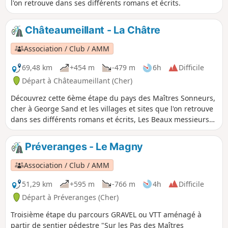
l'on retrouve dans ses différents romans et écrits.
Châteaumeillant - La Châtre
Association / Club / AMM
69,48 km
+454 m
-479 m
6h
Difficile
Départ à Châteaumeillant (Cher)
Découvrez cette 6ème étape du pays des Maîtres Sonneurs,
cher à George Sand et les villages et sites que l'on retrouve
dans ses différents romans et écrits, Les Beaux messieurs
de Bois doré, Mauprat, et Les Maîtres Sonneurs trame
principale du parcours.
Préveranges - Le Magny
Association / Club / AMM
51,29 km
+595 m
-766 m
4h
Difficile
Départ à Préveranges (Cher)
Troisième étape du parcours GRAVEL ou VTT aménagé à
partir de sentier pédestre "Sur les Pas des Maîtres