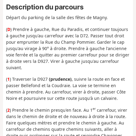
Description du parcours
Départ du parking de la salle des fêtes de Magny.
(
D
) Prendre à gauche, Rue du Paradis, et continuer toujours
à gauche jusqu'au carrefour avec la D72. Passer tout droit
pour emprunter la Rue du Champ Pommier. Garder le cap
jusqu'au virage à 90° à droite. Prendre à gauche l'ancienne
voie ferrée et la quitter au premier carrefour pour se diriger
à droite vers la D927. Virer à gauche jusqu'au carrefour
suivant.
(
1
) Traverser la D927
(prudence)
, suivre la route en face et
passer Bellefond et la Coudraie. La voie se termine en
chemin à prendre. Au carrefour, virer à droite, passer Côte
Noire et poursuivre sur cette route jusqu'à un calvaire.
er
(
2
) Prendre le chemin presqu'en face. Au 1
carrefour, virer
dans le chemin de droite et de nouveau à droite à la route.
Faire quelques mètres et prendre le chemin à gauche. Au
carrefour de chemins quatre chemins suivants, aller à
droite puis prolonger sur la route et rejoindre Chavigner.