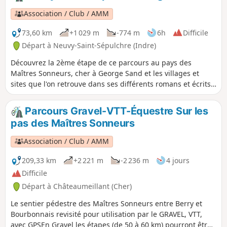
Association / Club / AMM
73,60 km
+1 029 m
-774 m
6h
Difficile
Départ à Neuvy-Saint-Sépulchre (Indre)
Découvrez la 2ème étape de ce parcours au pays des
Maîtres Sonneurs, cher à George Sand et les villages et
sites que l'on retrouve dans ses différents romans et écrits
entre autres : Promenade autour d'un village.
Parcours Gravel-VTT-Équestre Sur les
pas des Maîtres Sonneurs
Association / Club / AMM
209,33 km
+2 221 m
-2 236 m
4 jours
Difficile
Départ à Châteaumeillant (Cher)
Le sentier pédestre des Maîtres Sonneurs entre Berry et
Bourbonnais revisité pour utilisation par le GRAVEL, VTT,
avec GPSEn Gravel les étapes (de 50 à 60 km) pourront être