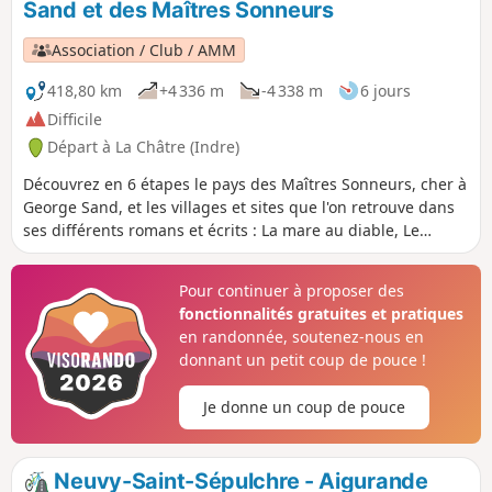
Sand et des Maîtres Sonneurs
Association / Club / AMM
418,80 km
+4 336 m
-4 338 m
6 jours
Difficile
Départ à La Châtre (Indre)
Découvrez en 6 étapes le pays des Maîtres Sonneurs, cher à
George Sand, et les villages et sites que l'on retrouve dans
ses différents romans et écrits : La mare au diable, Le
meunier d'Angibault, Promenade autour d'un village,
Légendes rustiques, Les Beaux Messieurs de Bois doré,
Pour continuer à proposer des
Mauprat, François le Champi, La petite Fadette et Les
fonctionnalités gratuites et pratiques
Maîtres Sonneurs trame principale du parcours.
en randonnée, soutenez-nous en
donnant un petit coup de pouce !
Je donne un coup de pouce
Neuvy-Saint-Sépulchre - Aigurande