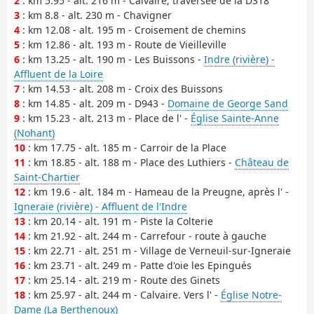
2
: km 5.95 - alt. 216 m - Calvaire, traversée de la D318
3
: km 8.8 - alt. 230 m - Chavigner
4
: km 12.08 - alt. 195 m - Croisement de chemins
5
: km 12.86 - alt. 193 m - Route de Vieilleville
6
: km 13.25 - alt. 190 m - Les Buissons -
Indre (rivière) -
Affluent de la Loire
7
: km 14.53 - alt. 208 m - Croix des Buissons
8
: km 14.85 - alt. 209 m - D943 -
Domaine de George Sand
9
: km 15.23 - alt. 213 m - Place de l' -
Église Sainte-Anne
(Nohant)
10
: km 17.75 - alt. 185 m - Carroir de la Place
11
: km 18.85 - alt. 188 m - Place des Luthiers -
Château de
Saint-Chartier
12
: km 19.6 - alt. 184 m - Hameau de la Preugne, après l' -
Igneraie (rivière) - Affluent de l'Indre
13
: km 20.14 - alt. 191 m - Piste la Colterie
14
: km 21.92 - alt. 244 m - Carrefour - route à gauche
15
: km 22.71 - alt. 251 m - Village de Verneuil-sur-Igneraie
16
: km 23.71 - alt. 249 m - Patte d'oie les Epingués
17
: km 25.14 - alt. 219 m - Route des Ginets
18
: km 25.97 - alt. 244 m - Calvaire. Vers l' -
Église Notre-
Dame (La Berthenoux)