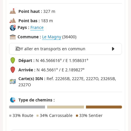
Point haut :
327 m
Point bas :
183 m
Pays :
France
Commune :
Le Magny
(36400)
Y aller en transports en commun
Départ :
N 46.566616° / E 1.958631°
Arrivée :
N 46.5661° / E 2.189827°
Carte(s) IGN :
Ref. 2226SB, 2227E, 2227O, 2326SB,
2327O
Type de chemins :
■
33% Route
■
34% Carrossable
■
33% Sentier