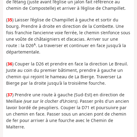
de l’étang (juste avant l’église un jalon fait référence au
chemin de Compostelle) et arriver à l’église de Champillet.
(
35
) Laisser l’église de Champillet à gauche et sortir du
bourg. Prendre à droite en direction de la Combette. Une
fois franchie l’ancienne voie ferrée, le chemin s’enfonce sous
une voûte de châtaigniers et d’acacias. Arriver sur une
A
route : la D26
. La traverser et continuer en face jusqu'à la
départementale.
(
36
) Couper la D26 et prendre en face la direction Le Breuil.
Juste au coin du premier bâtiment, prendre à gauche un
chemin qui rejoint le hameau de La Bierge. Traverser La
Bierge par la droite jusqu'à la troisième fourche.
(
37
) Prendre une route à gauche (Sud-Est) en direction de
Meillaie
(vue sur le clocher d’Urciers)
. Passer près d'un ancien
lavoir bordé de peupliers. Couper la D71 et poursuivre par
un chemin en face. Passer sous un ancien pont de chemin
de fer pour arriver à une fourche avec le Chemin de
Malterre.