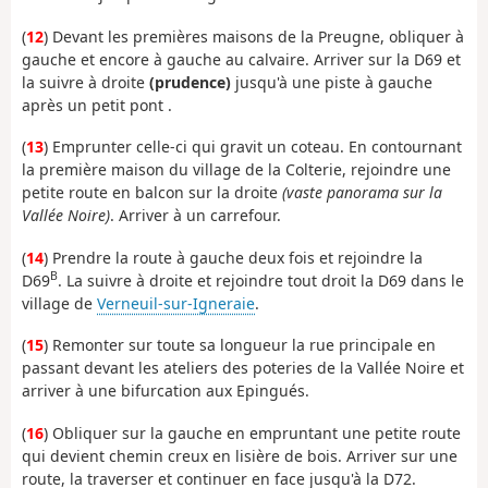
(
12
) Devant les premières maisons de la Preugne, obliquer à
gauche et encore à gauche au calvaire. Arriver sur la D69 et
la suivre à droite
(prudence)
jusqu'à une piste à gauche
après un petit pont .
(
13
) Emprunter celle-ci qui gravit un coteau. En contournant
la première maison du village de la Colterie, rejoindre une
petite route en balcon sur la droite
(vaste panorama sur la
Vallée Noire)
. Arriver à un carrefour.
(
14
) Prendre la route à gauche deux fois et rejoindre la
B
D69
. La suivre à droite et rejoindre tout droit la D69 dans le
village de
Verneuil-sur-Igneraie
.
(
15
) Remonter sur toute sa longueur la rue principale en
passant devant les ateliers des poteries de la Vallée Noire et
arriver à une bifurcation aux Epingués.
(
16
) Obliquer sur la gauche en empruntant une petite route
qui devient chemin creux en lisière de bois. Arriver sur une
route, la traverser et continuer en face jusqu'à la D72.