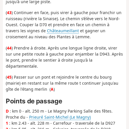
jusqu'à une large piste.
(
43
) Continuer en face, puis virer à gauche pour franchir un
ruisseau (rivière la Sinaise). Le chemin s’élève vers le Nord-
Ouest. Couper la D70 et prendre en face un chemin à
travers les vignes de
Châteaumeillant
et gagner un
croisement au niveau des Plantes à Lemme.
(
44
) Prendre à droite. Après une longue ligne droite, virer
sur une petite route à gauche pour enjamber la D943. Après
le pont, prendre le sentier à droite jusqu'à la
départementale.
(
45
) Passer sur un pont et rejoindre le centre du bourg
(mairie) en restant sur la même route t continuer jusqu'au
gîte de l'étang merlin (
A
)
Points de passage
D
: km 0 - alt. 250 m - Le Magny Parking Salle des fêtes.
Proche du -
Prieuré Saint-Michel (Le Magny)
1
: km 2.43 - alt. 228 m - Carrefour - traversée de la D927