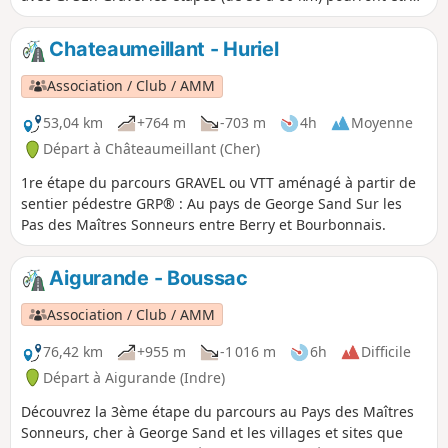
groupées pour les plus forts soit environ une centaine de
km/jour C'est une boucle donc le départ peut se faire de
Chateaumeillant - Huriel
n'importe quel village du sentier pour les équestre prévoir
8 étapes
Association / Club / AMM
53,04 km
+764 m
-703 m
4h
Moyenne
Départ à Châteaumeillant (Cher)
1re étape du parcours GRAVEL ou VTT aménagé à partir de
sentier pédestre GRP® : Au pays de George Sand Sur les
Pas des Maîtres Sonneurs entre Berry et Bourbonnais.
Aigurande - Boussac
Association / Club / AMM
76,42 km
+955 m
-1 016 m
6h
Difficile
Départ à Aigurande (Indre)
Découvrez la 3ème étape du parcours au Pays des Maîtres
Sonneurs, cher à George Sand et les villages et sites que