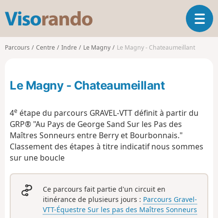
V
O
i
u
s
v
o
Parcours
Centre
Indre
Le Magny
Le Magny - Chateaumeillant
r
r
i
a
r
n
Le Magny - Chateaumeillant
l
d
a
o
n
e
4
étape du parcours GRAVEL-VTT définit à partir du
a
GRP® "Au Pays de George Sand Sur les Pas des
v
Maîtres Sonneurs entre Berry et Bourbonnais."
i
g
Classement des étapes à titre indicatif nous sommes
a
sur une boucle
t
i
o
Ce parcours fait partie d'un circuit en
n
itinérance de plusieurs jours :
Parcours Gravel-
VTT-Équestre Sur les pas des Maîtres Sonneurs