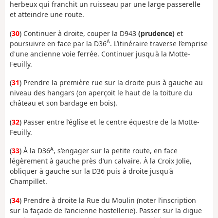
herbeux qui franchit un ruisseau par une large passerelle
et atteindre une route.
(
30
) Continuer à droite, couper la D943
(prudence)
et
A
poursuivre en face par la D36
. L’itinéraire traverse l’emprise
d'une ancienne voie ferrée. Continuer jusqu'à la Motte-
Feuilly.
(
31
) Prendre la première rue sur la droite puis à gauche au
niveau des hangars (on aperçoit le haut de la toiture du
château et son bardage en bois).
(
32
) Passer entre l’église et le centre équestre de la Motte-
Feuilly.
A
(
33
) À la D36
, s’engager sur la petite route, en face
légèrement à gauche près d’un calvaire. À la Croix Jolie,
obliquer à gauche sur la D36 puis à droite jusqu'à
Champillet.
(
34
) Prendre à droite la Rue du Moulin (noter l’inscription
sur la façade de l’ancienne hostellerie). Passer sur la digue