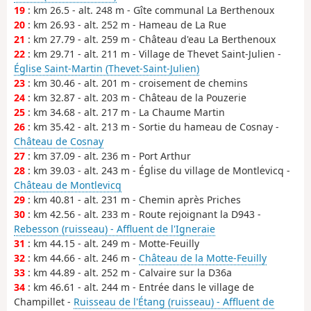
19
: km 26.5 - alt. 248 m - Gîte communal La Berthenoux
20
: km 26.93 - alt. 252 m - Hameau de La Rue
21
: km 27.79 - alt. 259 m - Château d'eau La Berthenoux
22
: km 29.71 - alt. 211 m - Village de Thevet Saint-Julien -
Église Saint-Martin (Thevet-Saint-Julien)
23
: km 30.46 - alt. 201 m - croisement de chemins
24
: km 32.87 - alt. 203 m - Château de la Pouzerie
25
: km 34.68 - alt. 217 m - La Chaume Martin
26
: km 35.42 - alt. 213 m - Sortie du hameau de Cosnay -
Château de Cosnay
27
: km 37.09 - alt. 236 m - Port Arthur
28
: km 39.03 - alt. 243 m - Église du village de Montlevicq -
Château de Montlevicq
29
: km 40.81 - alt. 231 m - Chemin après Priches
30
: km 42.56 - alt. 233 m - Route rejoignant la D943 -
Rebesson (ruisseau) - Affluent de l'Igneraie
31
: km 44.15 - alt. 249 m - Motte-Feuilly
32
: km 44.66 - alt. 246 m -
Château de la Motte-Feuilly
33
: km 44.89 - alt. 252 m - Calvaire sur la D36a
34
: km 46.61 - alt. 244 m - Entrée dans le village de
Champillet -
Ruisseau de l'Étang (ruisseau) - Affluent de