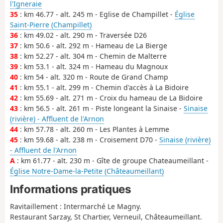
l'Igneraie
35
: km 46.77 - alt. 245 m - Eglise de Champillet -
Église
Saint-Pierre (Champillet)
36
: km 49.02 - alt. 290 m - Traversée D26
37
: km 50.6 - alt. 292 m - Hameau de La Bierge
38
: km 52.27 - alt. 304 m - Chemin de Malterre
39
: km 53.1 - alt. 324 m - Hameau du Magnoux
40
: km 54 - alt. 320 m - Route de Grand Champ
41
: km 55.1 - alt. 299 m - Chemin d'accès à La Bidoire
42
: km 55.69 - alt. 271 m - Croix du hameau de La Bidoire
43
: km 56.5 - alt. 261 m - Piste longeant la Sinaise -
Sinaise
(rivière) - Affluent de l'Arnon
44
: km 57.78 - alt. 260 m - Les Plantes à Lemme
45
: km 59.68 - alt. 238 m - Croisement D70 -
Sinaise (rivière)
- Affluent de l'Arnon
A
: km 61.77 - alt. 230 m - Gîte de groupe Chateaumeillant -
Église Notre-Dame-la-Petite (Châteaumeillant)
Informations pratiques
Ravitaillement : Intermarché Le Magny.
Restaurant Sarzay, St Chartier, Verneuil, Châteaumeillant.