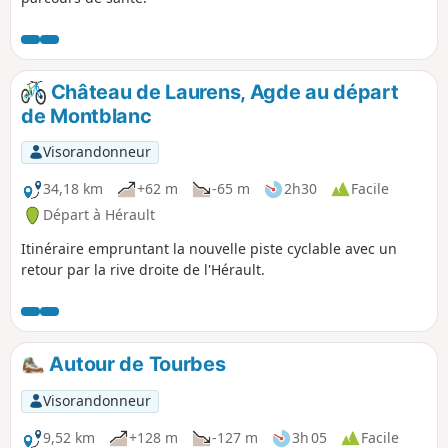
Château de Laurens, Agde au départ
de Montblanc
Visorandonneur
34,18 km
+62 m
-65 m
2h30
Facile
Départ à Hérault
Itinéraire empruntant la nouvelle piste cyclable avec un
retour par la rive droite de l'Hérault.
Autour de Tourbes
Visorandonneur
9,52 km
+128 m
-127 m
3h 05
Facile