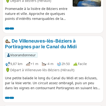
Départ à Béziers (Hérault)
Promenade à la lisière de Béziers entre
nature et ville. Approche de quelques
points d'intérêts remarquables de la
ville. Longe toujours l'eau, ombragée
lorsque l'on choisit la berge protégée,
point de passage aux écluses (+ 2
passerelles) ou le long de l'Orb. Le
De Villeneuves-lès-Béziers à
parcours est très facile puisque
Portiragnes par le Canal du Midi
empruntant majoritairement des allées
pédestres, courtes portions communes
Visorandonneur
avec les voitures (attention), accessible
aux enfants. Durée un peu plus d'une
9,87 km
+1 m
-4 m
2h 50
Facile
heure en marche rapide, deux en
Départ à Villeneuve-lès-Béziers (Hérault)
récréative.
Une petite balade le long du Canal du Midi et ses écluses,
par la Voie verte. Un circuit assez ombragé, puis un peu
dans les vignes en contournant Portiragnes en suivant les
berges de la Grande Maire. En fin de parcours, passage
dans les Marais de Portiragnes et le Lac de la Grande Maire.