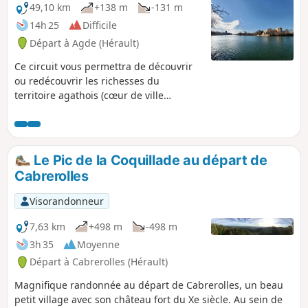
49,10 km
+138 m
-131 m
14h 25
Difficile
Départ à Agde (Hérault)
Ce circuit vous permettra de découvrir
ou redécouvrir les richesses du
territoire agathois (cœur de ville
historique, fleuve, plages, ports de
plaisance, falaises, Mont Saint Martin et
Mont Saint Loup, Réserve naturelle du
Bagnas, Canal du Midi...) Il est sans
Le Pic de la Coquillade au départ de
grande difficulté hormis la distance et
Cabrerolles
peut être parcouru en plusieurs jours
(voir les informations pratiques).
Visorandonneur
7,63 km
+498 m
-498 m
3h 35
Moyenne
Départ à Cabrerolles (Hérault)
Magnifique randonnée au départ de Cabrerolles, un beau
petit village avec son château fort du Xe siècle. Au sein de