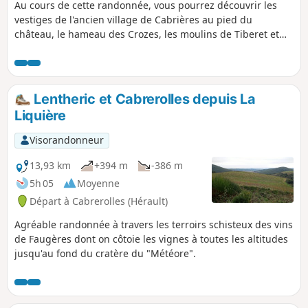
Au cours de cette randonnée, vous pourrez découvrir les
du niveau de risque des incendies.
vestiges de l'ancien village de Cabrières au pied du
Pensez à consulter la carte.
château, le hameau des Crozes, les moulins de Tiberet et
les anciens chemins, « drailles » en occitan.
Lentheric et Cabrerolles depuis La
Liquière
Visorandonneur
13,93 km
+394 m
-386 m
5h 05
Moyenne
Départ à Cabrerolles (Hérault)
Agréable randonnée à travers les terroirs schisteux des vins
de Faugères dont on côtoie les vignes à toutes les altitudes
jusqu'au fond du cratère du "Météore".