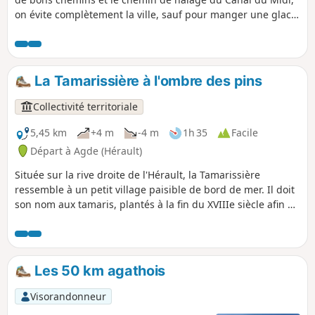
on évite complètement la ville, sauf pour manger une glace
près de la cathédrale, au retour. Cette randonnée est
susceptible d'être interdite en fonction du niveau de risque
des incendies. Pensez à consulter la carte.
La Tamarissière à l'ombre des pins
Collectivité territoriale
5,45 km
+4 m
-4 m
1h 35
Facile
Départ à Agde (Hérault)
Située sur la rive droite de l'Hérault, la Tamarissière
ressemble à un petit village paisible de bord de mer. Il doit
son nom aux tamaris, plantés à la fin du XVIIIe siècle afin de
lutter contre l’ensablement de l’embouchure de l’Hérault.
Entouré par les plages, une vaste pinède et la zone
naturelle des Verdisses, découvrez une nature sauvage aux
portes de la Mer Méditerranée. Depuis les pierres
Les 50 km agathois
basaltiques de la jetée, au sable des chemins des dunes,
jusqu’aux sols humides au milieu de la végétation
Visorandonneur
luxuriante, partez en balade dans cet écrin de contrastes.