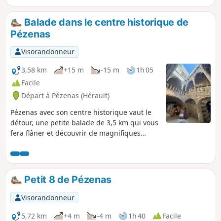
Balade dans le centre historique de
Pézenas
Visorandonneur
3,58 km
+15 m
-15 m
1h 05
Facile
Départ à Pézenas (Hérault)
Pézenas avec son centre historique vaut le
détour, une petite balade de 3,5 km qui vous
fera flâner et découvrir de magnifiques
endroits. La ville de Molière, ses ruelles
pittoresques et son architecture splendide
vous feront rêver. Puis ses nombreux
musées, boutiques et restaurants, de quoi
Petit 8 de Pézenas
passer un après-midi agréable.
Visorandonneur
5,72 km
+4 m
-4 m
1h 40
Facile