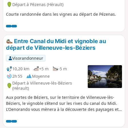
Départ à Pézenas (Hérault)
Courte randonnée dans les vignes au départ de Pézenas.
Entre Canal du Midi et vignoble au
départ de Villeneuve-les-Béziers
Visorandonneur
10,20 km
+5 m
-5 m
2h 55
Moyenne
Départ à Villeneuve-lès-Béziers
(Hérault)
Aux portes de Béziers, sur le territoire de Villeneuve-lès-
Béziers, le vignoble s’étend sur les rives du canal du Midi.
L’Oenorando vous mènera à la découverte des paysages et
de la mosaïque de cépages, en IGP Pays d’Oc et IGP Coteaux
de Béziers qui profitent des influences maritimes sur des
terroirs de galets roulés et caressés par le vent local.