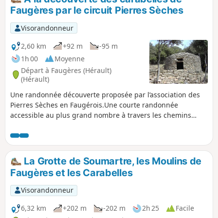
Faugères par le circuit Pierres Sèches
Visorandonneur
2,60 km
+92 m
-95 m
1h 00
Moyenne
Départ à Faugères (Hérault)
(Hérault)
Une randonnée découverte proposée par l’association des
Pierres Sèches en Faugérois.Une courte randonnée
accessible au plus grand nombre à travers les chemins
oubliés qui ont été retrouvés par l’Association Pierres
Sèches en Faugérois. Elle permet de découvrir 15
carabelles, nom local des capitelles, parmi les nombreuses
que compte le territoire de Faugères. Le parcours est
La Grotte de Soumartre, les Moulins de
entièrement balisé en Bleu.
Faugères et les Carabelles
Visorandonneur
6,32 km
+202 m
-202 m
2h 25
Facile