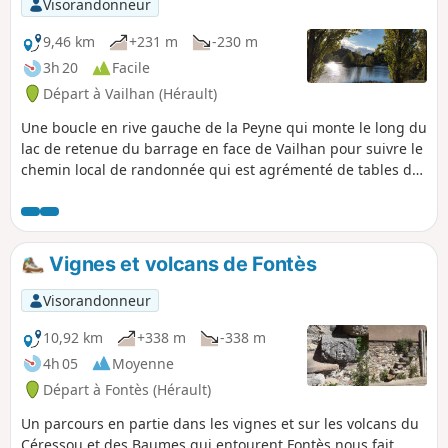
Visorandonneur
9,46 km
+231 m
-230 m
3h 20
Facile
Départ à Vailhan (Hérault)
Une boucle en rive gauche de la Peyne qui monte le long du
lac de retenue du barrage en face de Vailhan pour suivre le
chemin local de randonnée qui est agrémenté de tables de
pique-nique et offre un beau panorama.
Vignes et volcans de Fontès
Visorandonneur
10,92 km
+338 m
-338 m
4h 05
Moyenne
Départ à Fontès (Hérault)
Un parcours en partie dans les vignes et sur les volcans du
Céressou et des Baumes qui entourent Fontès nous fait