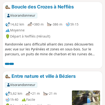
Boucle des Crozes à Neffiès
Visorandonneur
14,62 km
+380 m
-386 m
5h 15
Moyenne
Départ à Neffiès (Hérault)
Randonnée sans difficulté alliant des zones découvertes
avec vue sur les Pyrénées et zones en sous-bois. Sur le
parcours, un puits de mine de charbon et les ruines de
Tibéret derrière lesquelles se trouve une meunerie en
plusieurs niveaux actionnée par gravité à partir d'un bassin
d'eau (à l'abandon).
Entre nature et ville à Béziers
Visorandonneur
5,62 km
+21 m
-21 m
1h 40
Facile