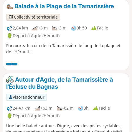
Balade à la Plage de la Tamarissière
Collectivité territoriale
2,84 km
+3 m
-3 m
0h 50
Facile
Départ à Agde (Hérault)
Parcourez le coin de la Tamarissière le long de la plage et
de l'Hérault !
Autour d'Agde, de la Tamarissière à
l'Écluse du Bagnas
Visorandonneur
24,47 km
+63 m
-62 m
3h
Facile
Départ à Agde (Hérault)
Une belle balade autour d'Agde, avec des pistes cyclables,
de bons chemins et le chemin de halage du Canal du Midi,