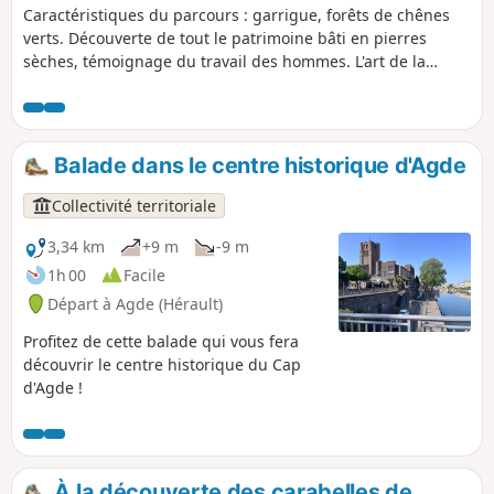
Caractéristiques du parcours : garrigue, forêts de chênes
verts. Découverte de tout le patrimoine bâti en pierres
sèches, témoignage du travail des hommes. L'art de la
pierre sèche est inscrit au patrimoine culturel de l'UNESCO
depuis 2018. En fin de parcours, visite du sentier
d’interprétation.
Balade dans le centre historique d'Agde
Collectivité territoriale
3,34 km
+9 m
-9 m
1h 00
Facile
Départ à Agde (Hérault)
Profitez de cette balade qui vous fera
découvrir le centre historique du Cap
d'Agde !
À la découverte des carabelles de