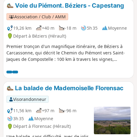
Voie du Piémont. Béziers - Capestang
Association / Club / AMM
19,26 km
+40 m
-18 m
5h 35
Moyenne
Départ à Béziers (Hérault)
Premier tronçon d'un magnifique itinéraire, de Béziers à
Carcassonne, qui décrit le Chemin du Piémont vers Saint-
Jaques de Compostelle : 100 km à travers les vignes,
pinèdes et collines du Minervois. Entièrement balisé, tour à
tour en Rouge/Blanc pour les parties communes avec le
GR® 78, ou en Jaune/Bleu pour certains secteurs qui
permettent de profiter au mieux de pistes et sentiers non
La balade de Mademoiselle Florensac
goudronnés, plus proches du chemin historique : Camin
Romieu. Itinéraire proposé en cinq étapes : Capestang,
Visorandonneur
Pouzols Minervois, Rieux Minervois, Malves.
11,56 km
+97 m
-96 m
3h 35
Moyenne
Départ à Florensac (Hérault)
Une balade, sans difficulté, avec de jolis