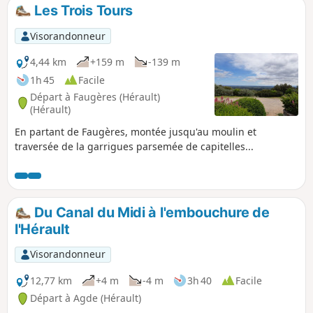
Les Trois Tours
Visorandonneur
4,44 km
+159 m
-139 m
1h 45
Facile
Départ à Faugères (Hérault)
(Hérault)
En partant de Faugères, montée jusqu'au moulin et
traversée de la garrigues parsemée de capitelles...
Du Canal du Midi à l'embouchure de
l'Hérault
Visorandonneur
12,77 km
+4 m
-4 m
3h 40
Facile
Départ à Agde (Hérault)