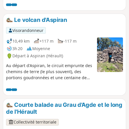
Le volcan d'Aspiran
Visorandonneur
10,49 km
+117 m
-117 m
3h 20
Moyenne
Départ à Aspiran (Hérault)
Au départ d'Aspiran, le circuit emprunte des
chemins de terre (le plus souvent), des
portions goudronnées et une centaine de
mètres sur routes départementales.
Jusqu'au (7), le tracé suit le balisage des
randonnées vélo 14-17. Belles vues sur la
plaine de l’Hérault, le Pic Saint-Loup, le Mont
Courte balade au Grau d'Agde et le long
Saint-Baudille, le Mont Liausson et le Pic de
de l'Hérault
Vissou.
Collectivité territoriale