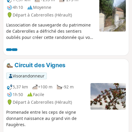
4h 10
Moyenne
Départ à Cabrerolles (Hérault)
L'association de sauvegarde du patrimoine
de Cabrerolles a défriché des sentiers
oubliés pour créer cette randonnée qui vous
propose de découvrir des sites
emblématiques de l'histoire de ce territoire :
la Chapelle de La Liquière, les Moulins de
Lenthéric et une stèle en hommage à un
Circuit des Vignes
aviateur de l'Aéropostale. Vous cheminerez
aussi entre les vignes du célèbre vignoble
Visorandonneur
de Faugères. Le circuit ne passe pas par le
Château de Cabrerolles, mais il est
5,37 km
+100 m
-92 m
fortement recommandé de prolonger la
1h 50
Facile
randonnée par un aller/retour à ce
Départ à Cabrerolles (Hérault)
magnifique monument.Attention :
randonnée déconseillée par forte chaleur
Promenade entre les ceps de vigne
car il n'y a pas beaucoup d'ombre.
donnant naissance au grand vin de
Faugères.