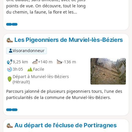
points de vue. On découvre, tout le long
du chemin, la faune, la flore et les
paysages de l'arrière-pays de Florensac.
Les Pigeonniers de Murviel-lès-Béziers
Visorandonneur
9,25 km
+140 m
-136 m
3h 05
Facile
Départ à Murviel-lès-Béziers
(Hérault)
Parcours jalonné de plusieurs pigeonniers tours, l'une des
particularités de la commune de Murviel-lès-Béziers.
Au départ de l'écluse de Portiragnes