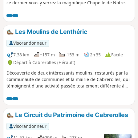
ce dernier vous y verrez la magnifique Chapelle de Notre-
Dame de la Roque.Sur le début du parcours, vous trouverez
un sentier botanique sur les différentes espèces végétales
et autres, très ludique pour les enfants. Enfin, au sommet
du Pic de la Coquillade, vous avez une vue splendide à 360°
Les Moulins de Lenthéric
sur le Caroux, la Mer Méditerranée, les Pyrénées.
Visorandonneur
7,38 km
+157 m
-153 m
2h 35
Facile
Départ à Cabrerolles (Hérault)
Découverte de deux intéressants moulins, restaurés par la
communauté de communes et la mairie de Cabrerolles, qui
témoignent d'une activité passée totalement différente à
celle pratiquée aujourd'hui intéressant dans un
environnement essentiellement viticole.
Le Circuit du Patrimoine de Cabrerolles
Visorandonneur
11,57 km
+293 m
-273 m