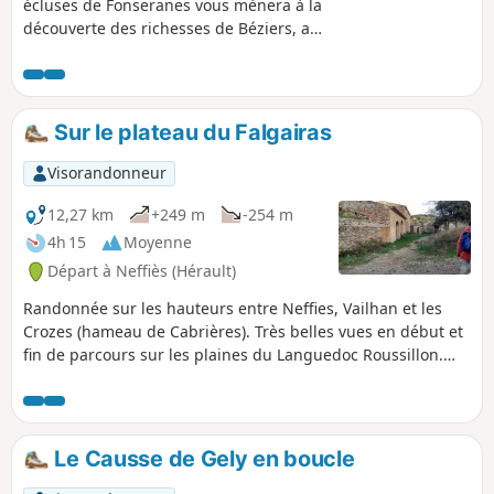
écluses de Fonseranes vous mènera à la
découverte des richesses de Béziers, au
fil du Canal du Midi et du fleuve Orb.
Sur le plateau du Falgairas
Visorandonneur
12,27 km
+249 m
-254 m
4h 15
Moyenne
Départ à Neffiès (Hérault)
Randonnée sur les hauteurs entre Neffies, Vailhan et les
Crozes (hameau de Cabrières). Très belles vues en début et
fin de parcours sur les plaines du Languedoc Roussillon.
Par chance, ce jour, là nous avions une vue merveilleuse de
la Méditerranée, du Canigou et des Pyrénées.
Le Causse de Gely en boucle