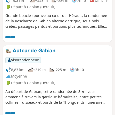
19,81 km
+558 m
-554 m
7h 15
Difficile
Départ à Gabian (Hérault)
Grande boucle sportive au cœur de l’Hérault, la randonnée
de la Resclauze de Gabian alterne garrigue, sous-bois,
crêtes, passages pentus et portions plus techniques. Elle
offre de beaux points de vue sur les collines, les vignes et
les villages du secteur. Le parcours traverse aussi un
territoire au patrimoine remarquable : la Font de l’Oli,
ancienne source naturelle de pétrole, dont l’huile était
Autour de Gabian
exploitée dès le XVIIe siècle pour un usage médicinal ; le
Château-Abbaye de Cassan, ancien prieuré fondé au XIe
Visorandonneur
siècle, avec son église romane du XIIe siècle et son château
du XVIIIe siècle ; ainsi que l’Église Saint-Julien-et-Sainte-
8,83 km
+219 m
-225 m
3h 10
Basilisse de Gabian, d’origine médiévale et remaniée aux
Moyenne
XVIe et XIXe siècles. Longue et variée, cette randonnée
Départ à Gabian (Hérault)
mérite une cotation difficile : certains passages sont raides,
techniques ou légèrement aériens, avec parfois l’aide d’une
Au départ de Gabian, cette randonnée de 8 km vous
corde comme main courante. Trace gpx fortement
emmène à travers la garrigue héraultaise, entre petites
recommandée.
collines, ruisseaux et bords de la Thongue. Un itinéraire
facile à intermédiaire, parfait pour découvrir un coin nature
authentique, sauvage et apaisant.