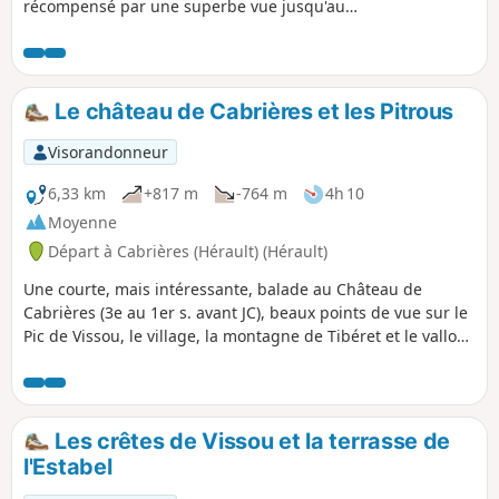
récompensé par une superbe vue jusqu'aux
Pyrénées par temps dégagé. La progression
sur les crêtes demande un peu d'attention
mais sans passage vertigineux. Le reste du
parcours est sans difficulté.
Le château de Cabrières et les Pitrous
Visorandonneur
6,33 km
+817 m
-764 m
4h 10
Moyenne
Départ à Cabrières (Hérault) (Hérault)
Une courte, mais intéressante, balade au Château de
Cabrières (3e au 1er s. avant JC), beaux points de vue sur le
Pic de Vissou, le village, la montagne de Tibéret et le vallon
des Pitrous. On traverse le beau et réputé vignoble de l'AOC
Cabrières Estabel.
Les crêtes de Vissou et la terrasse de
l'Estabel