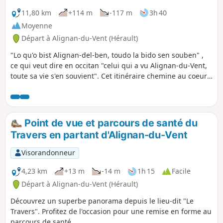
11,80 km
+114 m
-117 m
3h 40
Moyenne
Départ à Alignan-du-Vent (Hérault)
"Lo qu'o bist Alignan-del-ben, toudo la bido sen souben" ,
ce qui veut dire en occitan "celui qui a vu Alignan-du-Vent,
toute sa vie s'en souvient". Cet itinéraire chemine au coeur
du vignoble d'Alignan-du-Vent, contournant piochs et
vignes. Vous profiterez depuis le Travers d'un formidable
panorama sur la vallée et les villages viticoles.
Point de vue et parcours de santé du
Travers en partant d'Alignan-du-Vent
Visorandonneur
4,23 km
+13 m
-14 m
1h 15
Facile
Départ à Alignan-du-Vent (Hérault)
Découvrez un superbe panorama depuis le lieu-dit "Le
Travers". Profitez de l'occasion pour une remise en forme au
parcours de santé.