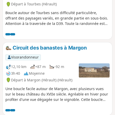
Départ à Tourbes (Hérault)
Boucle autour de Tourbes sans difficulté particulière,
offrant des paysages variés, en grande partie en sous-bois.
Attention à la traversée de la D39. Toute la randonnée est
balisée en Jaune. La visite du beau village de Tourbes
mérite d'être faite en complément.
Circuit des banastes à Margon
Visorandonneur
12,10 km
+87 m
-92 m
3h 40
Moyenne
Départ à Margon (Hérault) (Hérault)
Une boucle facile autour de Margon, avec plusieurs vues
sur le beau château du XVIIe siècle. Agréable en hiver pour
profiter d'une vue dégagée sur le vignoble. Cette boucle
comprend beaucoup de chemins goudronnés. Randonnée
balisée en Bleu sur tout le parcours.