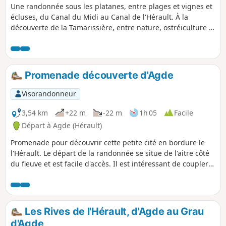
Une randonnée sous les platanes, entre plages et vignes et
écluses, du Canal du Midi au Canal de l'Hérault. À la
découverte de la Tamarissière, entre nature, ostréiculture et
culture, venez découvrir Agde, ses monuments historiques
et son histoire.
Promenade découverte d'Agde
Visorandonneur
3,54 km
+22 m
-22 m
1h 05
Facile
Départ à Agde (Hérault)
Promenade pour découvrir cette petite cité en bordure le
l'Hérault. Le départ de la randonnée se situe de l'aitre côté
du fleuve et est facile d'accès. Il est intéressant de coupler
cette visite avec une autre randonnée assez courte, non loin
de là : La plage, l'Hérault et les marais à la Tamarissière.
Les Rives de l'Hérault, d'Agde au Grau
d'Agde