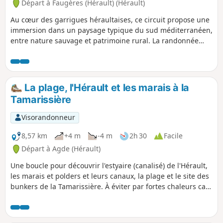
Départ à Faugères (Hérault) (Hérault)
Au cœur des garrigues héraultaises, ce circuit propose une
immersion dans un paysage typique du sud méditerranéen,
entre nature sauvage et patrimoine rural. La randonnée
débute par la Grotte de Soumartre, un ensemble naturel
composé de trois salles distinctes, où l’on peut observer de
belles formations calcaires et de spectaculaires stalactites,
témoins de milliers d’années de lente érosion. Le parcours
La plage, l'Hérault et les marais à la
se poursuit vers les Moulins de Faugères, anciens moulins à
Tamarissière
vent utilisés historiquement pour la transformation des
céréales, dont les premières traces remontent à l’époque
Visorandonneur
médiévale. Enfin, le sentier traverse un remarquable
patrimoine en pierre sèche, avec ses murs de terrasses
8,57 km
+4 m
-4 m
2h 30
Facile
agricoles façonnant autrefois les cultures en restanques,
Départ à Agde (Hérault)
ainsi que les “carabelles”, petites constructions en pierre
Une boucle pour découvrir l'estyaire (canalisé) de l'Hérault,
servant d’abris ou d’outils agricoles, héritées des pratiques
les marais et polders et leurs canaux, la plage et le site des
paysannes traditionnelles et de l’organisation des jardins et
bunkers de la Tamarissière. À éviter par fortes chaleurs car
cultures anciennes du territoire.
il n'y à pas d'ombre sur le parcours.