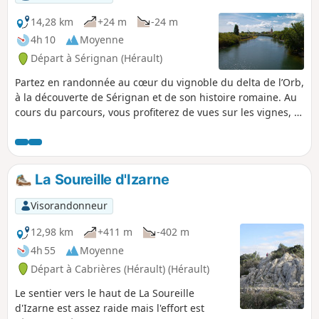
14,28 km
+24 m
-24 m
4h 10
Moyenne
Départ à Sérignan (Hérault)
Partez en randonnée au cœur du vignoble du delta de l’Orb,
à la découverte de Sérignan et de son histoire romaine. Au
cours du parcours, vous profiterez de vues sur les vignes, la
mer, mais aussi du patrimoine exceptionnel de la ville avec
sa collégiale, ses maisons vigneronnes et son musée d’art
contemporain.
La Soureille d'Izarne
Visorandonneur
12,98 km
+411 m
-402 m
4h 55
Moyenne
Départ à Cabrières (Hérault) (Hérault)
Le sentier vers le haut de La Soureille
d'Izarne est assez raide mais l'effort est