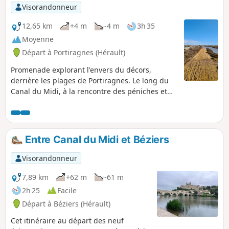
Visorandonneur
12,65 km
+4 m
-4 m
3h 35
Moyenne
Départ à Portiragnes (Hérault)
Promenade explorant l'envers du décors,
derrière les plages de Portiragnes. Le long du
Canal du Midi, à la rencontre des péniches et
découverte du port dédié, au bord des marais.
Halte hivernale des oiseaux migrateurs, du haut
des petites dunes, dominer la plage.
Cheminement sur les digues entourées de
Entre Canal du Midi et Béziers
salicornes.
Visorandonneur
7,89 km
+62 m
-61 m
2h 25
Facile
Départ à Béziers (Hérault)
Cet itinéraire au départ des neuf