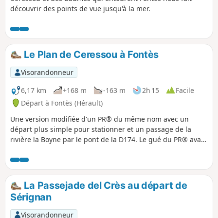
découvrir des points de vue jusqu'à la mer.
Le Plan de Ceressou à Fontès
Visorandonneur
6,17 km
+168 m
-163 m
2h 15
Facile
Départ à Fontès (Hérault)
Une version modifiée d'un PR® du même nom avec un
départ plus simple pour stationner et un passage de la
rivière la Boyne par le pont de la D174. Le gué du PR® avant
le Ceressou est très souvent impraticable. Sinon le reste du
parcours est identique. Le Plan du Ceressou est un ancien
volcan. Curieusement, son nom a changé ces dernières
années pour l'IGN de Ceressou en Celessou.
La Passejade del Crès au départ de
Sérignan
Visorandonneur