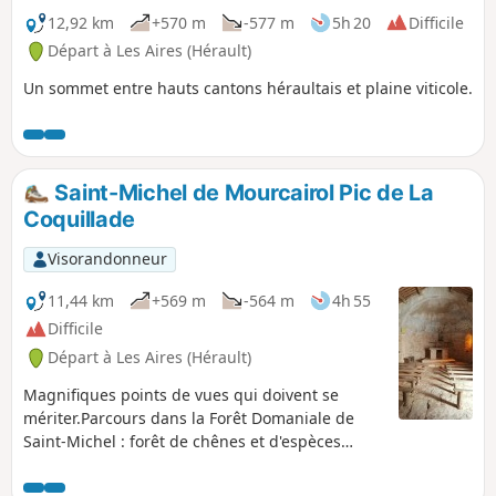
12,92 km
+570 m
-577 m
5h 20
Difficile
Départ à Les Aires (Hérault)
Un sommet entre hauts cantons héraultais et plaine viticole.
Saint-Michel de Mourcairol Pic de La
Coquillade
Visorandonneur
11,44 km
+569 m
-564 m
4h 55
Difficile
Départ à Les Aires (Hérault)
Magnifiques points de vues qui doivent se
mériter.Parcours dans la Forêt Domaniale de
Saint-Michel : forêt de chênes et d'espèces
mélangées, par de petits sentiers par endroits
assez escarpés.