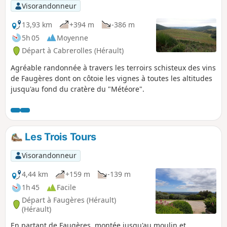
Visorandonneur
13,93 km
+394 m
-386 m
5h 05
Moyenne
Départ à Cabrerolles (Hérault)
Agréable randonnée à travers les terroirs schisteux des vins
de Faugères dont on côtoie les vignes à toutes les altitudes
jusqu'au fond du cratère du "Météore".
Les Trois Tours
Visorandonneur
4,44 km
+159 m
-139 m
1h 45
Facile
Départ à Faugères (Hérault)
(Hérault)
En partant de Faugères, montée jusqu'au moulin et