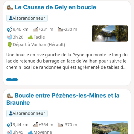
route Romaine) longée par des murs de
Le Causse de Gely en boucle
pierres.
Visorandonneur
9,46 km
+231 m
-230 m
3h 20
Facile
Départ à Vailhan (Hérault)
Une boucle en rive gauche de la Peyne qui monte le long du
lac de retenue du barrage en face de Vailhan pour suivre le
chemin local de randonnée qui est agrémenté de tables de
pique-nique et offre un beau panorama.
Boucle entre Pézènes-les-Mines et la
Braunhe
Visorandonneur
9,44 km
+364 m
-370 m
3h 45
Moyenne