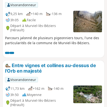
Visorandonneur
9,25 km
+140 m
-136 m
3h 05
Facile
Départ à Murviel-lès-Béziers
(Hérault)
Parcours jalonné de plusieurs pigeonniers tours, l'une des
particularités de la commune de Murviel-lès-Béziers.
Entre vignes et collines au-dessus de
l'Orb en majesté
Visorandonneur
11,73 km
+162 m
-140 m
3h 50
Moyenne
Départ à Murviel-lès-Béziers
(Hérault)