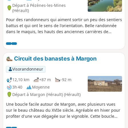
Départ à Pézènes-les-Mines
(Hérault)
Pour des randonneurs qui aiment sortir un peu des sentiers
battus et qui ont le sens de l'orientation. Belle randonnée
dans le maquis, les hauts des anciennes carrières de
bauxite et le Bois de Levers, en grande partie à couvert à
part quelques sections de route peu fréquentées.
Circuit des banastes à Margon
Visorandonneur
12,10 km
+87 m
-92 m
3h 40
Moyenne
Départ à Margon (Hérault) (Hérault)
Une boucle facile autour de Margon, avec plusieurs vues
sur le beau château du XVIIe siècle. Agréable en hiver pour
profiter d'une vue dégagée sur le vignoble. Cette boucle
comprend beaucoup de chemins goudronnés. Randonnée