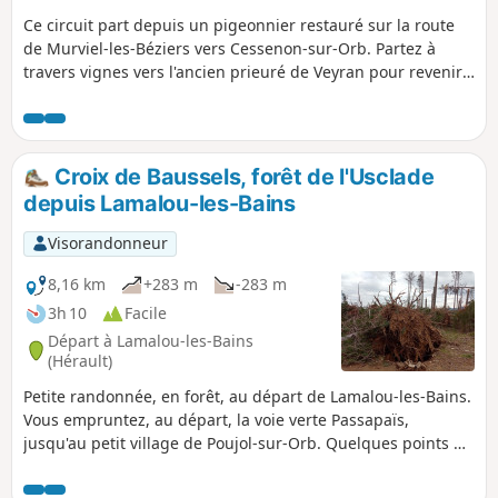
Ce circuit part depuis un pigeonnier restauré sur la route
de Murviel-les-Béziers vers Cessenon-sur-Orb. Partez à
travers vignes vers l'ancien prieuré de Veyran pour revenir
au-dessus de l'Orb qui gronde dans les défilés de Gourniès.
Croix de Baussels, forêt de l'Usclade
depuis Lamalou-les-Bains
Visorandonneur
8,16 km
+283 m
-283 m
3h 10
Facile
Départ à Lamalou-les-Bains
(Hérault)
Petite randonnée, en forêt, au départ de Lamalou-les-Bains.
Vous empruntez, au départ, la voie verte Passapaïs,
jusqu'au petit village de Poujol-sur-Orb. Quelques points de
vue sur la montagne du Caroux en montant, puis la
randonnée se poursuit en forêt, et vous traversez, en