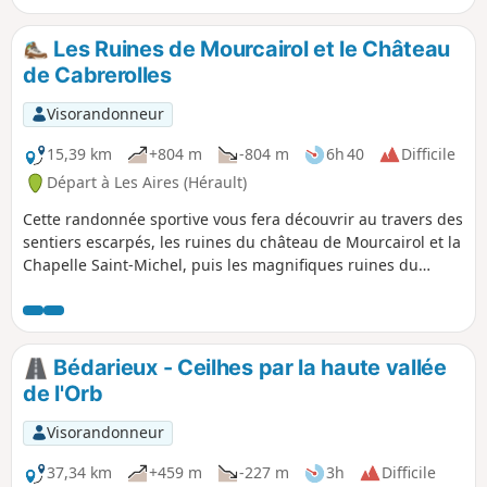
Les Ruines de Mourcairol et le Château
de Cabrerolles
Visorandonneur
15,39 km
+804 m
-804 m
6h 40
Difficile
Départ à Les Aires (Hérault)
Cette randonnée sportive vous fera découvrir au travers des
sentiers escarpés, les ruines du château de Mourcairol et la
Chapelle Saint-Michel, puis les magnifiques ruines du
château de Cabrerolles.
Bédarieux - Ceilhes par la haute vallée
de l'Orb
Visorandonneur
37,34 km
+459 m
-227 m
3h
Difficile