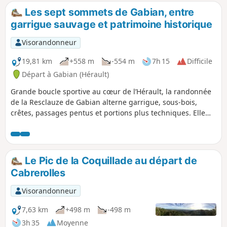
Les sept sommets de Gabian, entre
garrigue sauvage et patrimoine historique
Visorandonneur
19,81 km
+558 m
-554 m
7h 15
Difficile
Départ à Gabian (Hérault)
Grande boucle sportive au cœur de l’Hérault, la randonnée
de la Resclauze de Gabian alterne garrigue, sous-bois,
crêtes, passages pentus et portions plus techniques. Elle
offre de beaux points de vue sur les collines, les vignes et
les villages du secteur. Le parcours traverse aussi un
territoire au patrimoine remarquable : la Font de l’Oli,
ancienne source naturelle de pétrole, dont l’huile était
Le Pic de la Coquillade au départ de
exploitée dès le XVIIe siècle pour un usage médicinal ; le
Cabrerolles
Château-Abbaye de Cassan, ancien prieuré fondé au XIe
siècle, avec son église romane du XIIe siècle et son château
Visorandonneur
du XVIIIe siècle ; ainsi que l’Église Saint-Julien-et-Sainte-
Basilisse de Gabian, d’origine médiévale et remaniée aux
7,63 km
+498 m
-498 m
XVIe et XIXe siècles. Longue et variée, cette randonnée
3h 35
Moyenne