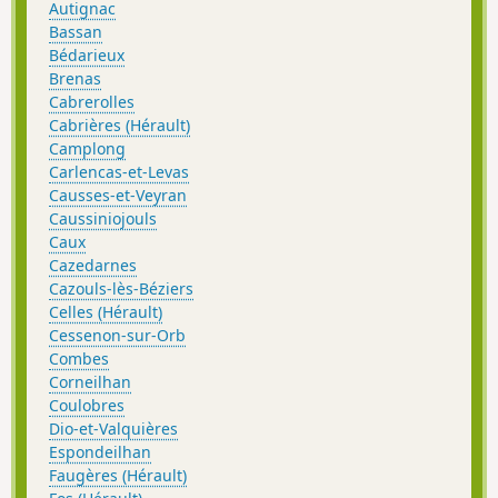
Autignac
Bassan
Bédarieux
Brenas
Cabrerolles
Cabrières (Hérault)
Camplong
Carlencas-et-Levas
Causses-et-Veyran
Caussiniojouls
Caux
Cazedarnes
Cazouls-lès-Béziers
Celles (Hérault)
Cessenon-sur-Orb
Combes
Corneilhan
Coulobres
Dio-et-Valquières
Espondeilhan
Faugères (Hérault)