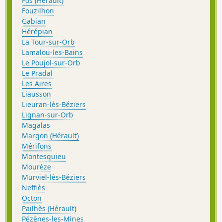
Fos (Hérault)
Fouzilhon
Gabian
Hérépian
La Tour-sur-Orb
Lamalou-les-Bains
Le Poujol-sur-Orb
Le Pradal
Les Aires
Liausson
Lieuran-lès-Béziers
Lignan-sur-Orb
Magalas
Margon (Hérault)
Mérifons
Montesquieu
Mourèze
Murviel-lès-Béziers
Neffiès
Octon
Pailhès (Hérault)
Pézènes-les-Mines