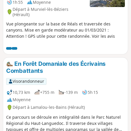
1h 55
Moyenne
Départ à Murviel-lès-Béziers
(Hérault)
Vue plongeante sur la base de Réals et traversée des
canyons. Mise en garde modérateur au 01/03/2021 :
Attention ! GPS utile pour cette randonnée. Voir les avis
En Forêt Domaniale des Écrivains
Combattants
Visorandonneur
10,73 km
+755 m
-139 m
5h 15
Moyenne
Départ à Lamalou-les-Bains (Hérault)
Ce parcours se déroule en intégralité dans le Parc Naturel
Régional du Haut-Languedoc. Il traverse deux villages
typiques et offre de multiples panoramas sur la vallée de