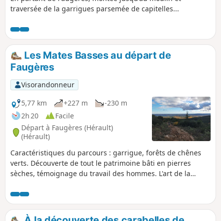
traversée de la garrigues parsemée de capitelles...
Les Mates Basses au départ de
Faugères
Visorandonneur
5,77 km
+227 m
-230 m
2h 20
Facile
Départ à Faugères (Hérault)
(Hérault)
Caractéristiques du parcours : garrigue, forêts de chênes
verts. Découverte de tout le patrimoine bâti en pierres
sèches, témoignage du travail des hommes. L'art de la
pierre sèche est inscrit au patrimoine culturel de l'UNESCO
depuis 2018. En fin de parcours, visite du sentier
d’interprétation.
À la découverte des carabelles de