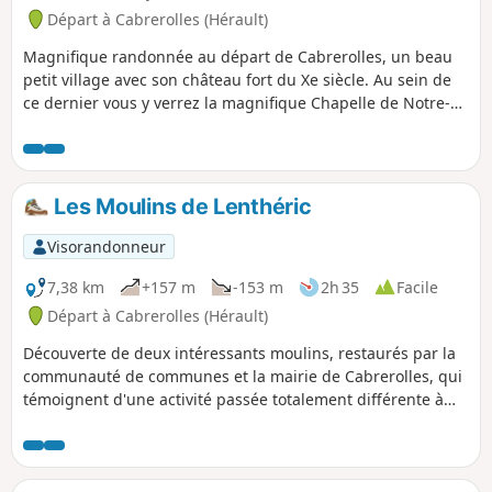
mérite une cotation difficile : certains passages sont raides,
Départ à Cabrerolles (Hérault)
techniques ou légèrement aériens, avec parfois l’aide d’une
corde comme main courante. Trace gpx fortement
Magnifique randonnée au départ de Cabrerolles, un beau
recommandée.
petit village avec son château fort du Xe siècle. Au sein de
ce dernier vous y verrez la magnifique Chapelle de Notre-
Dame de la Roque.Sur le début du parcours, vous trouverez
un sentier botanique sur les différentes espèces végétales
et autres, très ludique pour les enfants. Enfin, au sommet
du Pic de la Coquillade, vous avez une vue splendide à 360°
Les Moulins de Lenthéric
sur le Caroux, la Mer Méditerranée, les Pyrénées.
Visorandonneur
7,38 km
+157 m
-153 m
2h 35
Facile
Départ à Cabrerolles (Hérault)
Découverte de deux intéressants moulins, restaurés par la
communauté de communes et la mairie de Cabrerolles, qui
témoignent d'une activité passée totalement différente à
celle pratiquée aujourd'hui intéressant dans un
environnement essentiellement viticole.