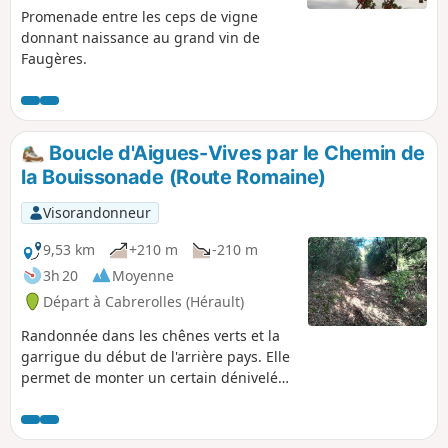
randonnée déconseillée par forte chaleur
Promenade entre les ceps de vigne
car il n'y a pas beaucoup d'ombre.
donnant naissance au grand vin de
Faugères.
Boucle d'Aigues-Vives par le Chemin de
la Bouissonade (Route Romaine)
Visorandonneur
9,53 km
+210 m
-210 m
3h 20
Moyenne
Départ à Cabrerolles (Hérault)
Randonnée dans les chênes verts et la
garrigue du début de l'arrière pays. Elle
permet de monter un certain dénivelé
avec facilité (pente douce) avant de
redescendre "brusquement" par le
Chemin de la Bouissonade (ancienne