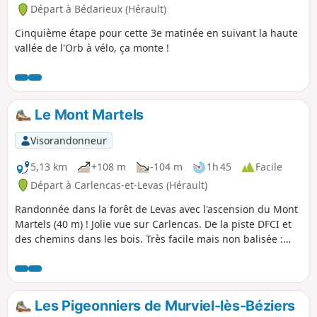
Départ à Bédarieux (Hérault)
Cinquième étape pour cette 3e matinée en suivant la haute
vallée de l'Orb à vélo, ça monte !
Le Mont Martels
Visorandonneur
5,13 km
+108 m
-104 m
1h 45
Facile
Départ à Carlencas-et-Levas (Hérault)
Randonnée dans la forêt de Levas avec l'ascension du Mont
Martels (40 m) ! Jolie vue sur Carlencas. De la piste DFCI et
des chemins dans les bois. Très facile mais non balisée :
GPS utile.
Les Pigeonniers de Murviel-lès-Béziers