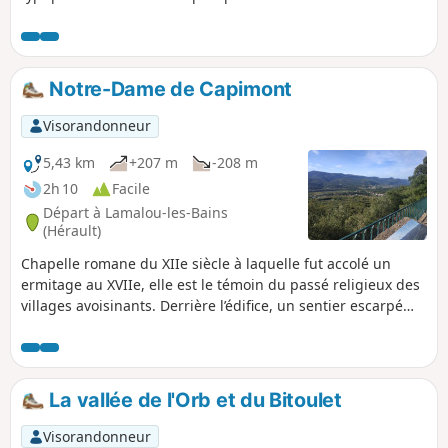
l'Orb, les Monts d'Orb, la Montagne de l'Espinouse et le
Plateau du Caroux. Charles Péguy, Antoine de Saint-
Exupéry, Paul Nizan (Les chiens de garde), Robert Desnos et
des centaines d'autres nous attendent dans la Forêt
Notre-Dame de Capimont
Domaniale des Écrivains Combattants.
Visorandonneur
5,43 km
+207 m
-208 m
2h 10
Facile
Départ à Lamalou-les-Bains
(Hérault)
Chapelle romane du XIIe siècle à laquelle fut accolé un
ermitage au XVIIe, elle est le témoin du passé religieux des
villages avoisinants. Derrière l’édifice, un sentier escarpé
mène à une petite chapelle au sommet d’un escalier
monumental : c’est la Chapelle de Sainte-Anne, mère de
Notre-Dame. De l’esplanade devant l’église une vue
panoramique superbe s’étend de Carlencas au Caroux et du
La vallée de l'Orb et du Bitoulet
Pic de la Coquillade à l’Orb, une table d'orientation permet
de situer cet environnement.
Visorandonneur