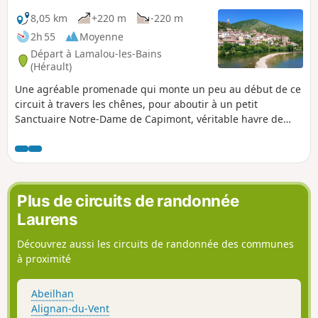
8,05 km
+220 m
-220 m
2h 55
Moyenne
Départ à Lamalou-les-Bains
(Hérault)
Une agréable promenade qui monte un peu au début de ce
circuit à travers les chênes, pour aboutir à un petit
Sanctuaire Notre-Dame de Capimont, véritable havre de
paix et de fraîcheur. Surplombant les vallée de l'Orb et du
Bitoulet, vous serez à l'ombre par les grandes chaleurs et
une vue panoramique vous y attend.
Plus de circuits de randonnée
Laurens
Découvrez aussi les circuits de randonnée des communes
à proximité
Abeilhan
Alignan-du-Vent