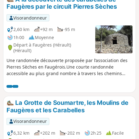
Faugères par le circuit Pierres Sèches
Visorandonneur
2,60 km
+92 m
-95 m
1h 00
Moyenne
Départ à Faugères (Hérault)
(Hérault)
Une randonnée découverte proposée par l’association des
Pierres Sèches en Faugérois.Une courte randonnée
accessible au plus grand nombre à travers les chemins
oubliés qui ont été retrouvés par l’Association Pierres
Sèches en Faugérois. Elle permet de découvrir 15
carabelles, nom local des capitelles, parmi les nombreuses
que compte le territoire de Faugères. Le parcours est
La Grotte de Soumartre, les Moulins de
entièrement balisé en Bleu.
Faugères et les Carabelles
Visorandonneur
6,32 km
+202 m
-202 m
2h 25
Facile