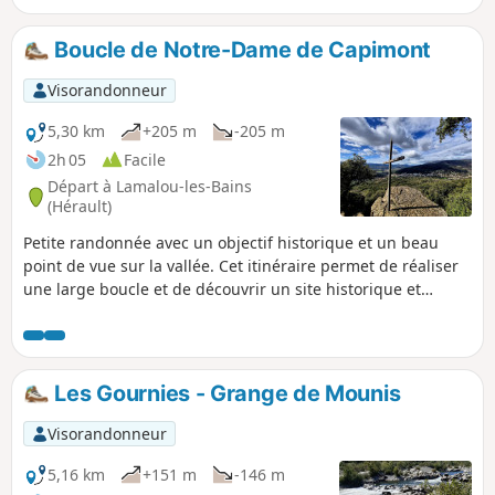
redescendant sur Lamalou, la magnifique forêt de pins de
l'Usclade.
Boucle de Notre-Dame de Capimont
Visorandonneur
5,30 km
+205 m
-205 m
2h 05
Facile
Départ à Lamalou-les-Bains
(Hérault)
Petite randonnée avec un objectif historique et un beau
point de vue sur la vallée. Cet itinéraire permet de réaliser
une large boucle et de découvrir un site historique et
religieux tout à fait agréable et rafraichissant.
Les Gournies - Grange de Mounis
Visorandonneur
5,16 km
+151 m
-146 m