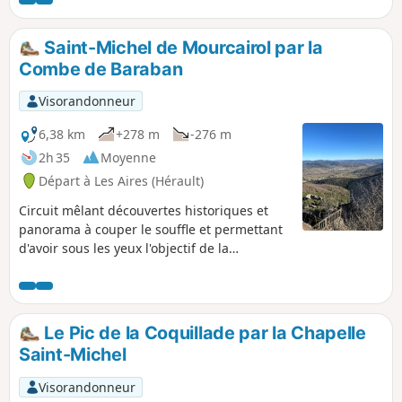
balisée en Bleu sur tout le parcours.
Saint-Michel de Mourcairol par la
Combe de Baraban
Visorandonneur
6,38 km
+278 m
-276 m
2h 35
Moyenne
Départ à Les Aires (Hérault)
Circuit mêlant découvertes historiques et
panorama à couper le souffle et permettant
d'avoir sous les yeux l'objectif de la
randonnée.
Le Pic de la Coquillade par la Chapelle
Saint-Michel
Visorandonneur