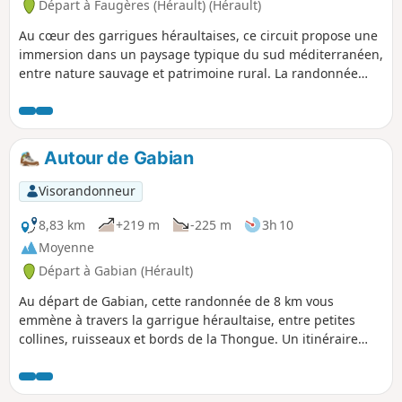
Départ à Faugères (Hérault) (Hérault)
Au cœur des garrigues héraultaises, ce circuit propose une
immersion dans un paysage typique du sud méditerranéen,
entre nature sauvage et patrimoine rural. La randonnée
débute par la Grotte de Soumartre, un ensemble naturel
composé de trois salles distinctes, où l’on peut observer de
belles formations calcaires et de spectaculaires stalactites,
témoins de milliers d’années de lente érosion. Le parcours
Autour de Gabian
se poursuit vers les Moulins de Faugères, anciens moulins à
vent utilisés historiquement pour la transformation des
Visorandonneur
céréales, dont les premières traces remontent à l’époque
médiévale. Enfin, le sentier traverse un remarquable
8,83 km
+219 m
-225 m
3h 10
patrimoine en pierre sèche, avec ses murs de terrasses
Moyenne
agricoles façonnant autrefois les cultures en restanques,
Départ à Gabian (Hérault)
ainsi que les “carabelles”, petites constructions en pierre
servant d’abris ou d’outils agricoles, héritées des pratiques
Au départ de Gabian, cette randonnée de 8 km vous
paysannes traditionnelles et de l’organisation des jardins et
emmène à travers la garrigue héraultaise, entre petites
cultures anciennes du territoire.
collines, ruisseaux et bords de la Thongue. Un itinéraire
facile à intermédiaire, parfait pour découvrir un coin nature
authentique, sauvage et apaisant.