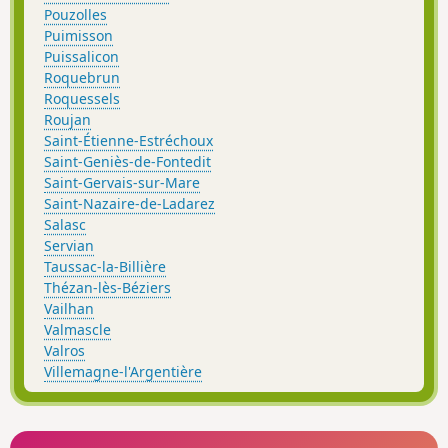
Pouzolles
Puimisson
Puissalicon
Roquebrun
Roquessels
Roujan
Saint-Étienne-Estréchoux
Saint-Geniès-de-Fontedit
Saint-Gervais-sur-Mare
Saint-Nazaire-de-Ladarez
Salasc
Servian
Taussac-la-Billière
Thézan-lès-Béziers
Vailhan
Valmascle
Valros
Villemagne-l'Argentière