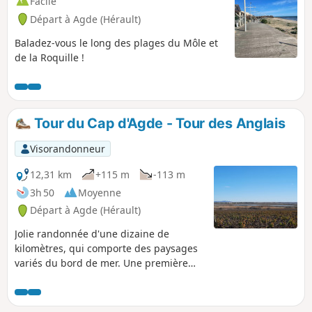
Facile
Départ à Agde (Hérault)
Baladez-vous le long des plages du Môle et
de la Roquille !
Tour du Cap d'Agde - Tour des Anglais
Visorandonneur
12,31 km
+115 m
-113 m
3h 50
Moyenne
Départ à Agde (Hérault)
Jolie randonnée d'une dizaine de
kilomètres, qui comporte des paysages
variés du bord de mer. Une première
partie le long de la côte et des plages.
Une seconde partie, avec un peu plus
de dénivelé, avec l'ascension du Mont