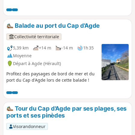
balader sur les quais. Ensuite, ce sont la digue et les
falaises avant de trouver la plage.
Balade au port du Cap d'Agde
Collectivité territoriale
5,39 km
+14 m
-14 m
1h 35
Moyenne
Départ à Agde (Hérault)
Profitez des paysages de bord de mer et du
port du Cap d'Agde lors de cette balade !
Tour du Cap d'Agde par ses plages, ses
ports et ses pinèdes
Visorandonneur