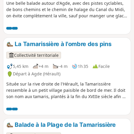
Une belle balade autour d'Agde, avec des pistes cyclables,
de bons chemins et le chemin de halage du Canal du Midi,
on évite complètement la ville, sauf pour manger une glace
près de la cathédrale, au retour. Cette randonnée est
susceptible d'être interdite en fonction du niveau de risque
des incendies. Pensez à consulter la carte.
La Tamarissière à l'ombre des pins
Collectivité territoriale
5,45 km
+4 m
-4 m
1h 35
Facile
Départ à Agde (Hérault)
Située sur la rive droite de l'Hérault, la Tamarissière
ressemble à un petit village paisible de bord de mer. Il doit
son nom aux tamaris, plantés à la fin du XVIIIe siècle afin de
lutter contre l’ensablement de l’embouchure de l’Hérault.
Entouré par les plages, une vaste pinède et la zone
naturelle des Verdisses, découvrez une nature sauvage aux
portes de la Mer Méditerranée. Depuis les pierres
Balade à la Plage de la Tamarissière
basaltiques de la jetée, au sable des chemins des dunes,