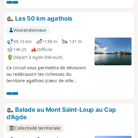
fonction du niveau de risque des
incendies. Pensez à consulter la carte.
Les 50 km agathois
Visorandonneur
49,10 km
+138 m
-131 m
14h 25
Difficile
Départ à Agde (Hérault)
Ce circuit vous permettra de découvrir
ou redécouvrir les richesses du
territoire agathois (cœur de ville
historique, fleuve, plages, ports de
plaisance, falaises, Mont Saint Martin et
Mont Saint Loup, Réserve naturelle du
Bagnas, Canal du Midi...) Il est sans
Balade au Mont Saint-Loup au Cap
grande difficulté hormis la distance et
d'Agde
peut être parcouru en plusieurs jours
(voir les informations pratiques).
Collectivité territoriale