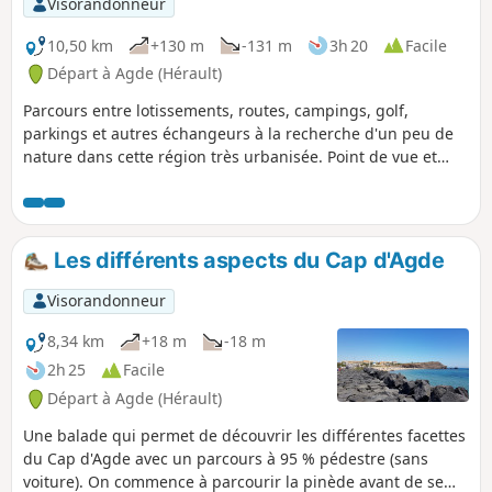
Visorandonneur
au loin, le magnifique Fort Brescou !
10,50 km
+130 m
-131 m
3h 20
Facile
Départ à Agde (Hérault)
Parcours entre lotissements, routes, campings, golf,
parkings et autres échangeurs à la recherche d'un peu de
nature dans cette région très urbanisée. Point de vue et
tables d'orientation au sommet du Mont Saint-
Loup.L'application Visorando est conseillée
Les différents aspects du Cap d'Agde
Visorandonneur
8,34 km
+18 m
-18 m
2h 25
Facile
Départ à Agde (Hérault)
Une balade qui permet de découvrir les différentes facettes
du Cap d'Agde avec un parcours à 95 % pédestre (sans
voiture). On commence à parcourir la pinède avant de se