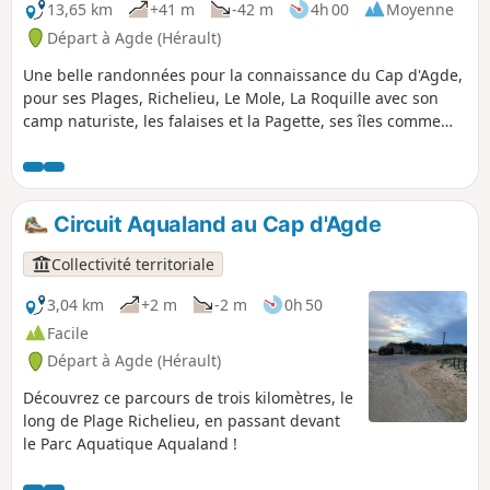
13,65 km
+41 m
-42 m
4h 00
Moyenne
Départ à Agde (Hérault)
Une belle randonnées pour la connaissance du Cap d'Agde,
pour ses Plages, Richelieu, Le Mole, La Roquille avec son
camp naturiste, les falaises et la Pagette, ses îles comme
Marinas, Saint Martin etc, et par l'Île des Loisirs. Ses rues
piétonnes le long du port, son magnifique port comme
Richelieu, Malfato etc. Un passage par les pinèdes avec vue
sur le terrain de golf international.
Circuit Aqualand au Cap d'Agde
Collectivité territoriale
3,04 km
+2 m
-2 m
0h 50
Facile
Départ à Agde (Hérault)
Découvrez ce parcours de trois kilomètres, le
long de Plage Richelieu, en passant devant
le Parc Aquatique Aqualand !