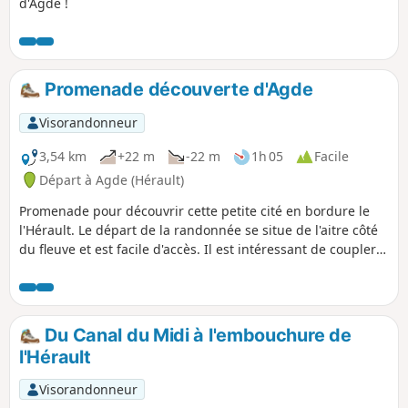
d'Agde !
Promenade découverte d'Agde
Visorandonneur
3,54 km
+22 m
-22 m
1h 05
Facile
Départ à Agde (Hérault)
Promenade pour découvrir cette petite cité en bordure le
l'Hérault. Le départ de la randonnée se situe de l'aitre côté
du fleuve et est facile d'accès. Il est intéressant de coupler
cette visite avec une autre randonnée assez courte, non loin
de là : La plage, l'Hérault et les marais à la Tamarissière.
Du Canal du Midi à l'embouchure de
l'Hérault
Visorandonneur