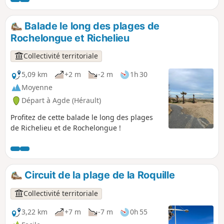
Balade le long des plages de
Rochelongue et Richelieu
Collectivité territoriale
5,09 km
+2 m
-2 m
1h 30
Moyenne
Départ à Agde (Hérault)
Profitez de cette balade le long des plages
de Richelieu et de Rochelongue !
Circuit de la plage de la Roquille
Collectivité territoriale
3,22 km
+7 m
-7 m
0h 55