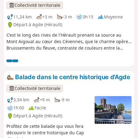
Collectivité territoriale
11,24 km
+3 m
-3 m
3h 15
Moyenne
Départ à Agde (Hérault)
C’est le long des rives de l'Hérault prenant sa source au
Mont Aigoual au cœur des Cévennes, que le charme opère…
Bruissements du fleuve, contraste de couleurs entre la
rivière, le ciel et le flamboyant château Laurens, la
Cathédrale Saint-Étienne construite en pierres de lave
issues de l’ancien volcan du Mont Saint-Loup, charme des
bateaux circulant sur le fleuve, rien ne vous laisse
Balade dans le centre historique d'Agde
indifférent.Vous êtes ici à Agde, « Agathé Tyché » ou « La
bonne fortune ». Cette ancienne cité grecque fondée au Ve
Collectivité territoriale
siècle avant J.C. , véritable port de commerce jusqu’au XVIIIe
siècle, va vous surprendre par ses maisons hors du
3,34 km
+9 m
-9 m
commun construites en pierre noire d’origine volcanique.
1h 00
Facile
Afin de découvrir le Grau d’Agde, joli village de pêcheurs,
Départ à Agde (Hérault)
suivez l'Hérault, qui termine sa course en épousant la «
belle mer bleue » de Méditerranée.
Profitez de cette balade qui vous fera
découvrir le centre historique du Cap