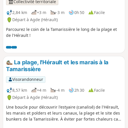
jusqu’aux sols humides au milieu de la végétation
Collectivité territoriale
luxuriante, partez en balade dans cet écrin de contrastes.
2,84 km
+3 m
-3 m
0h 50
Facile
Départ à Agde (Hérault)
Parcourez le coin de la Tamarissière le long de la plage et
de l'Hérault !
La plage, l'Hérault et les marais à la
Tamarissière
Visorandonneur
8,57 km
+4 m
-4 m
2h 30
Facile
Départ à Agde (Hérault)
Une boucle pour découvrir l'estyaire (canalisé) de l'Hérault,
les marais et polders et leurs canaux, la plage et le site des
bunkers de la Tamarissière. À éviter par fortes chaleurs car
il n'y à pas d'ombre sur le parcours.