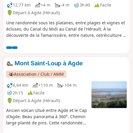
12,77 km
+4 m
-4 m
3h 40
Facile
Départ à Agde (Hérault)
Une randonnée sous les platanes, entre plages et vignes et
écluses, du Canal du Midi au Canal de l'Hérault. À la
découverte de la Tamarissière, entre nature, ostréiculture et
culture, venez découvrir Agde, ses monuments historiques
et son histoire.
Mont Saint-Loup à Agde
Association / Club / AMM
6,64 km
+110 m
-104 m
2h 15
Facile
Départ à Agde (Hérault)
Ancien volcan situé entre Agde et le Cap
d'Agde. Beau panorama à 360°. Chemin
large planté de pins. Cette randonnée
est susceptible d'être interdite en