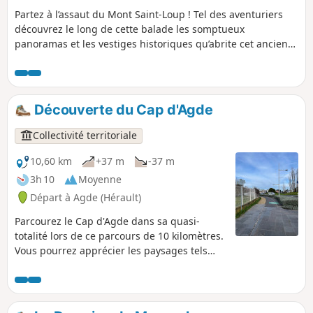
Partez à l’assaut du Mont Saint-Loup ! Tel des aventuriers
découvrez le long de cette balade les somptueux
panoramas et les vestiges historiques qu’abrite cet ancien
volcan à l'extrémité sud des puys d’Auvergne à 113 m
d’altitude.En passant par les pinèdes odorantes, découvrez
les différentes couleurs qui se détachent sur ces différents
panoramas tels ceux d’une palette d’artiste : les différents
Découverte du Cap d'Agde
bleus de la Mer Méditerranée, les étendues verdoyantes du
golf du Cap d’Agde et de la réserve du Bagnas, la brillance
Collectivité territoriale
de l’Étang de Thau, le noir des terres basaltiques et celui de
la Tour des anglais. De quoi ramener de merveilleux
10,60 km
+37 m
-37 m
souvenirs !
3h 10
Moyenne
Départ à Agde (Hérault)
Parcourez le Cap d'Agde dans sa quasi-
totalité lors de ce parcours de 10 kilomètres.
Vous pourrez apprécier les paysages tels
que les plages de Rochelongue et de
Richelieu, le Palais des Congrès, le parc
aquatique d'Aqualand, le Mont Saint-Loup et
le golf du Cap d'Agde.