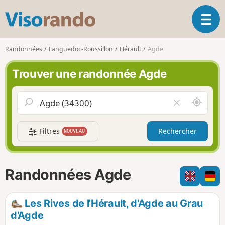
V
O
i
u
s
v
o
Randonnées
Languedoc-Roussillon
Hérault
Agde
r
r
i
a
Trouver une randonnée Agde
r
n
l
d
a
o
A
V
n
u
i
a
t
d
v
Filtres
Rechercher
NOUVEAU
o
e
i
u
r
g
r
l
a
d
e
Randonnées Agde
t
e
c
i
m
h
o
o
a
Les Rives de l'Hérault, d'Agde au Grau
n
i
m
d'Agde
p