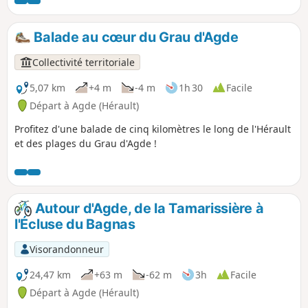
Balade au cœur du Grau d'Agde
Collectivité territoriale
5,07 km
+4 m
-4 m
1h 30
Facile
Départ à Agde (Hérault)
Profitez d'une balade de cinq kilomètres le long de l'Hérault
et des plages du Grau d'Agde !
Autour d'Agde, de la Tamarissière à
l'Écluse du Bagnas
Visorandonneur
24,47 km
+63 m
-62 m
3h
Facile
Départ à Agde (Hérault)