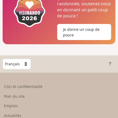
randonnée, soutenez-nous
en donnant un petit coup
de pouce !
Je donne un coup de
pouce
C
R
h
e
o
t
i
o
s
CGU et confidentialité
u
i
r
s
Plan du site
e
s
n
e
Emplois
h
z
Actualités
a
u